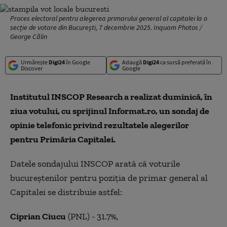
Proces electoral pentru alegerea primarului general al capitalei la o
secție de votare din București, 7 decembrie 2025. Inquam Photos /
George Călin
Urmărește
Digi24
în Google
Adaugă
Digi24
ca sursă preferată în
Discover
Google
Institutul INSCOP Research a realizat duminică, în
ziua votului, cu sprijinul Informat.ro, un sondaj de
opinie telefonic privind rezultatele alegerilor
pentru Primăria Capitalei.
Datele sondajului INSCOP arată că voturile
bucureștenilor pentru poziția de primar general al
Capitalei se distribuie astfel:
Ciprian Ciucu
(PNL) - 31.7%,