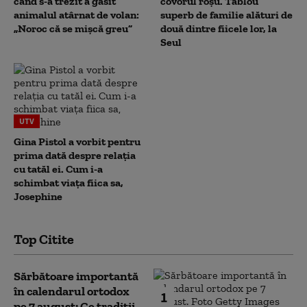
când s-a trezit a găsit
covorul roșu. Tablou
animalul atârnat de volan:
superb de familie alături de
„Noroc că se mișcă greu”
două dintre fiicele lor, la
Seul
UTV
Gina Pistol a vorbit pentru
prima dată despre relația
cu tatăl ei. Cum i-a
schimbat viața fiica sa,
Josephine
Top Citite
Sărbătoare importantă
în calendarul ortodox
1
pe 7 august: Ce tradiții