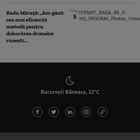
Radu Miruță: „Am găsit
5
cea mai eficientă
metodă pentru
doborârea dronelor
rusești...
București Băneasa, 22°C