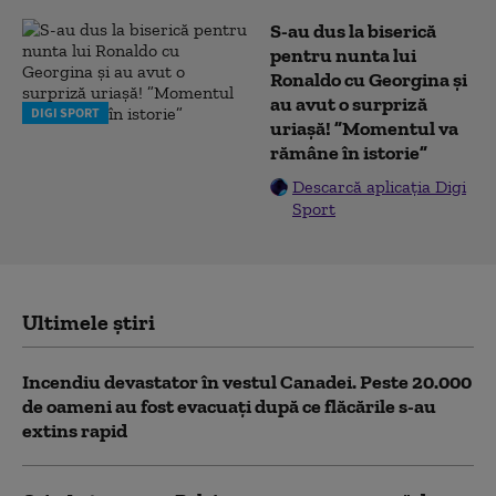
S-au dus la biserică
pentru nunta lui
Ronaldo cu Georgina și
au avut o surpriză
DIGI SPORT
uriașă! ”Momentul va
rămâne în istorie”
Descarcă aplicația Digi
Sport
Ultimele știri
Incendiu devastator în vestul Canadei. Peste 20.000
de oameni au fost evacuați după ce flăcările s-au
extins rapid