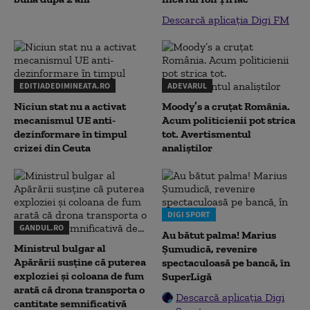
Descarcă aplicația Digi FM
EDITIADEDIMINEATA.RO
ADEVARUL
Niciun stat nu a activat
Moody’s a cruțat România.
mecanismul UE anti-
Acum politicienii pot strica
dezinformare în timpul
tot. Avertismentul
crizei din Ceuta
analiștilor
DIGI SPORT
GANDUL.RO
Au bătut palma! Marius
Ministrul bulgar al
Șumudică, revenire
Apărării susține că puterea
spectaculoasă pe bancă, în
exploziei și coloana de fum
SuperLigă
arată că drona transporta o
Descarcă aplicația Digi
cantitate semnificativă