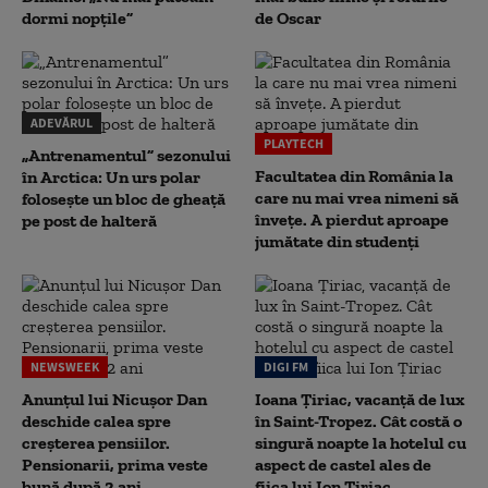
dormi nopțile”
de Oscar
ADEVĂRUL
PLAYTECH
„Antrenamentul” sezonului
Facultatea din România la
în Arctica: Un urs polar
care nu mai vrea nimeni să
folosește un bloc de gheață
înveţe. A pierdut aproape
pe post de halteră
jumătate din studenţi
NEWSWEEK
DIGI FM
Anunțul lui Nicușor Dan
Ioana Țiriac, vacanță de lux
deschide calea spre
în Saint-Tropez. Cât costă o
creșterea pensiilor.
singură noapte la hotelul cu
Pensionarii, prima veste
aspect de castel ales de
bună după 2 ani
fiica lui Ion Țiriac