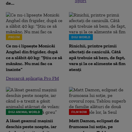
Sport
de...
PRO FM
DIGI WORLD
Ce nu-i lipsește Monicăi
Rinichii, printre primii
Anghel din frigider, după
afectați de caniculă. Câtă
ce a slăbit 40 kg: “Știu ce să
apă trebuie să bem, de fapt,
mănânc. Nu mai fac ca
vara și la ce alimente să fim
înainte”
atenți
Descarcă aplicația Pro FM
DIGI ANIMAL WORLD
FILM NOW
A lăsat geamul mașinii
Matt Damon, eclipsat de
deschis peste noapte, iar
frumoasa lui soție, pe