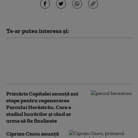
Te-ar putea interesa și:
Primăria Capitalei anunță 25
de măsuri pentru reducerea
consumului de energie.
Ciucu: Nu vor afecta
serviciile publice
Primăria Capitalei anunță noi
etape pentru regenerarea
Parcului Herăstrău. Care e
stadiul lucrărilor și când ar
urma să fie finalizate
Ciprian Ciucu anunță