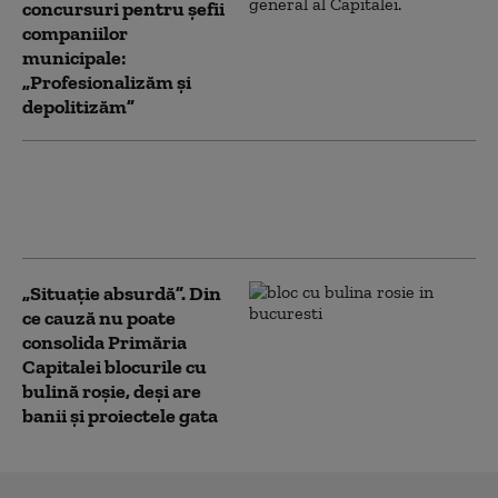
concursuri pentru șefii
companiilor
municipale:
„Profesionalizăm și
depolitizăm”
Primăria Capitalei le cere oamenilor să
nu mai arunce gunoaie pe străzi, după
ce au fost semnalați șobolani în oraș
„Situaţie absurdă”. Din
ce cauză nu poate
consolida Primăria
Capitalei blocurile cu
bulină roșie, deși are
banii și proiectele gata