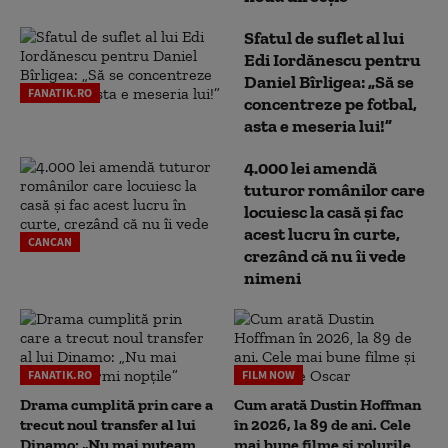
Sfatul de suflet al lui
Edi Iordănescu pentru
Daniel Bîrligea: „Să se
FANATIK.RO
concentreze pe fotbal,
asta e meseria lui!”
4.000 lei amendă
tuturor românilor care
locuiesc la casă și fac
acest lucru în curte,
CANCAN
crezând că nu îi vede
nimeni
FANATIK.RO
FILM NOW
Drama cumplită prin care a
Cum arată Dustin Hoffman
trecut noul transfer al lui
în 2026, la 89 de ani. Cele
Dinamo: „Nu mai puteam
mai bune filme și rolurile