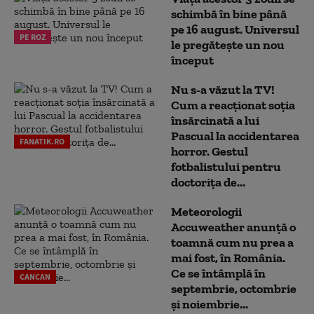
schimbă în bine până
pe 16 august. Universul
PE ROZ
le pregătește un nou
început
Nu s-a văzut la TV!
Cum a reacţionat soţia
însărcinată a lui
Pascual la accidentarea
FANATIK.RO
horror. Gestul
fotbalistului pentru
doctoriţa de...
Meteorologii
Accuweather anunță o
toamnă cum nu prea a
mai fost, în România.
Ce se întâmplă în
CANCAN
septembrie, octombrie
și noiembrie...