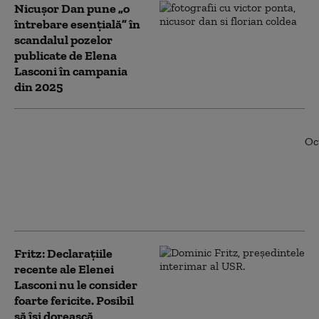
Nicușor Dan pune „o
întrebare esențială” în
scandalul pozelor
publicate de Elena
Lasconi în campania
din 2025
Elena Lasconi a
demisionat de la șefia
USR Câmpulung. Care
sunt explicațiile: „Eu
centrez, eu dau cu
capul”
Fritz: Declarațiile
recente ale Elenei
Lasconi nu le consider
foarte fericite. Posibil
să își dorească