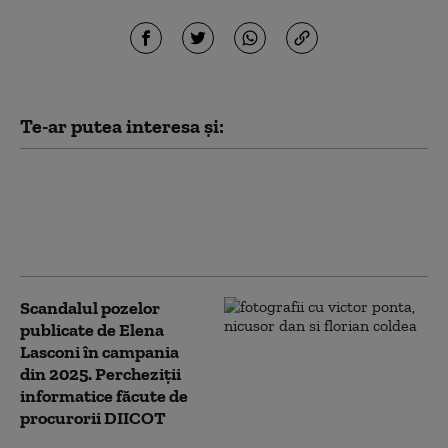
Te-ar putea interesa și:
Lasconi, către Nicuşor
Dan: Cât de greu e să
ieşi în faţa oamenilor şi
să spui: „am greşit”?
Scandalul pozelor
publicate de Elena
Lasconi în campania
din 2025. Percheziții
informatice făcute de
procurorii DIICOT