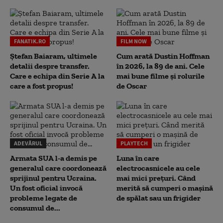
FANATIK.RO
FILM NOW
Ștefan Baiaram, ultimele
Cum arată Dustin Hoffman
detalii despre transfer.
în 2026, la 89 de ani. Cele
Care e echipa din Serie A la
mai bune filme și rolurile
care a fost propus!
de Oscar
ADEVĂRUL
PLAYTECH
Armata SUA l-a demis pe
Luna în care
generalul care coordonează
electrocasnicele au cele
sprijinul pentru Ucraina.
mai mici prețuri. Când
Un fost oficial invocă
merită să cumperi o mașină
probleme legate de
de spălat sau un frigider
consumul de...