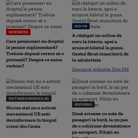
DIGI FM
NEWSWEEK
A câștigat un milion de
Care pensionari au dreptul
euro la loterie, apoi a
la pensie suplimentară?
aruncat biletul la gunoi.
Trebuie depusă cerere să o
Gestul făcut muncitorii de
primești? Despre ce sume
la salubritate
vorbim?
Descarcă aplicația Digi FM
EDITIADEDIMINEATA.RO
ADEVARUL
Niciun stat nu a activat
Două avioane cu sute de
mecanismul UE anti-
pasageri la bord, la un pas
dezinformare în timpul
de o coliziune devastatoare
crizei din Ceuta
pe aeroport. Piloții au