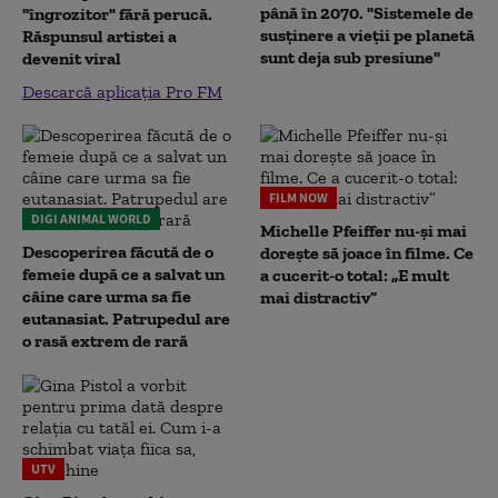
până în 2070. "Sistemele de
"îngrozitor" fără perucă.
susținere a vieții pe planetă
Răspunsul artistei a
sunt deja sub presiune"
devenit viral
Descarcă aplicația Pro FM
FILM NOW
DIGI ANIMAL WORLD
Michelle Pfeiffer nu-și mai
Descoperirea făcută de o
dorește să joace în filme. Ce
femeie după ce a salvat un
a cucerit-o total: „E mult
câine care urma sa fie
mai distractiv”
eutanasiat. Patrupedul are
o rasă extrem de rară
UTV