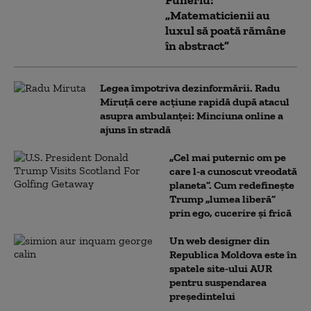
Funeriu:
„Matematicienii au
luxul să poată rămâne
în abstract”
Legea împotriva dezinformării. Radu
Miruță cere acțiune rapidă după atacul
asupra ambulanței: Minciuna online a
ajuns în stradă
„Cel mai puternic om pe
care l-a cunoscut vreodată
planeta”. Cum redefinește
Trump „lumea liberă”
prin ego, cucerire și frică
Un web designer din
Republica Moldova este în
spatele site-ului AUR
pentru suspendarea
președintelui