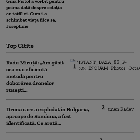
Gina Pistol a vorbit pentru
prima dată despre relația
cu tatăl ei. Cum i-a
schimbat viața fiica sa,
Josephine
Top Citite
Radu Miruță: „Am găsit
1
cea mai eficientă
metodă pentru
doborârea dronelor
rusești...
2
Drona care a explodat în Bulgaria,
aproape de România, a fost
identificată. Ce arată...