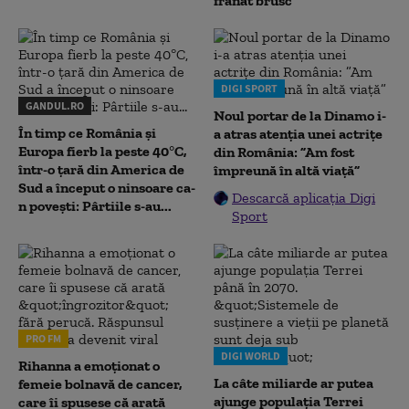
frânat brusc
DIGI SPORT
GANDUL.RO
Noul portar de la Dinamo i-
În timp ce România și
a atras atenția unei actrițe
Europa fierb la peste 40°C,
din România: ”Am fost
într-o țară din America de
împreună în altă viață”
Sud a început o ninsoare ca-
Descarcă aplicația Digi
n povești: Pârtiile s-au...
Sport
PRO FM
DIGI WORLD
Rihanna a emoționat o
La câte miliarde ar putea
femeie bolnavă de cancer,
ajunge populația Terrei
care îi spusese că arată