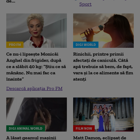
de...
Sport
PRO FM
DIGI WORLD
Ce nu-i lipsește Monicăi
Rinichii, printre primii
Anghel din frigider, după
afectați de caniculă. Câtă
ce a slăbit 40 kg: “Știu ce să
apă trebuie să bem, de fapt,
mănânc. Nu mai fac ca
vara și la ce alimente să fim
înainte”
atenți
Descarcă aplicația Pro FM
DIGI ANIMAL WORLD
FILM NOW
A lăsat geamul mașinii
Matt Damon, eclipsat de