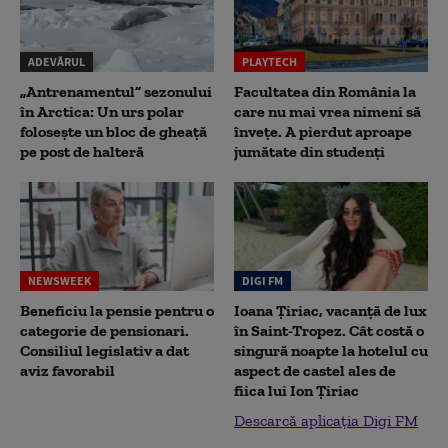
ADEVĂRUL
PLAYTECH
„Antrenamentul” sezonului
Facultatea din România la
în Arctica: Un urs polar
care nu mai vrea nimeni să
folosește un bloc de gheață
înveţe. A pierdut aproape
pe post de halteră
jumătate din studenţi
NEWSWEEK
DIGI FM
Beneficiu la pensie pentru o
Ioana Țiriac, vacanță de lux
categorie de pensionari.
în Saint-Tropez. Cât costă o
Consiliul legislativ a dat
singură noapte la hotelul cu
aviz favorabil
aspect de castel ales de
fiica lui Ion Țiriac
Descarcă aplicația Digi FM