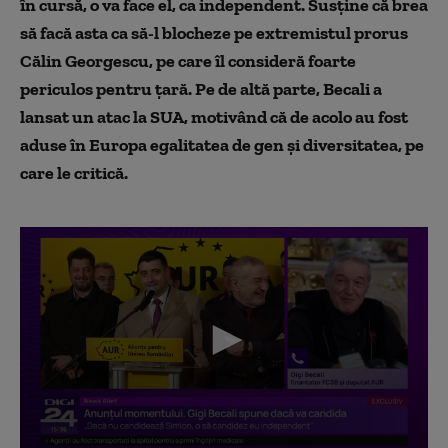
în cursă, o va face el, ca independent. Susține că brea
să facă asta ca să-l blocheze pe extremistul prorus
Călin Georgescu, pe care îl consideră foarte
periculos pentru țară. Pe de altă parte, Becali a
lansat un atac la SUA, motivând că de acolo au fost
aduse în Europa egalitatea de gen și diversitatea, pe
care le critică.