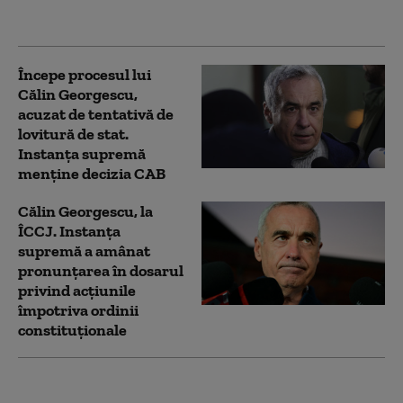
candidat
Începe procesul lui
Călin Georgescu,
acuzat de tentativă de
lovitură de stat.
Instanța supremă
menține decizia CAB
Călin Georgescu, la
ÎCCJ. Instanța
supremă a amânat
pronunțarea în dosarul
privind acțiunile
împotriva ordinii
constituționale
Călin Georgescu critică