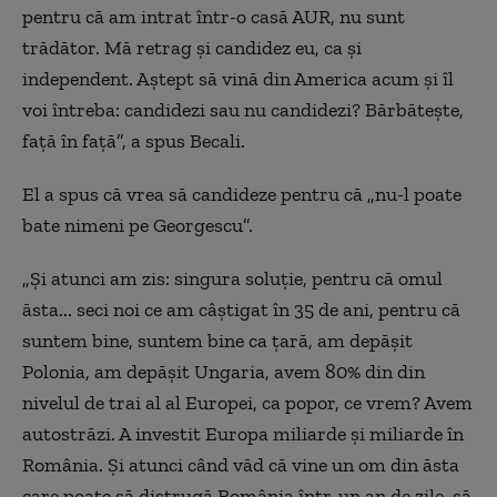
pentru că am intrat într-o casă AUR, nu sunt
trădător. Mă retrag și candidez eu, ca și
independent. Aștept să vină din America acum și îl
voi întreba: candidezi sau nu candidezi? Bărbătește,
față în față”, a spus Becali.
El a spus că vrea să candideze pentru că „nu-l poate
bate nimeni pe Georgescu”.
„Și atunci am zis: singura soluție, pentru că omul
ăsta... seci noi ce am câștigat în 35 de ani, pentru că
suntem bine, suntem bine ca țară, am depășit
Polonia, am depășit Ungaria, avem 80% din din
nivelul de trai al al Europei, ca popor, ce vrem? Avem
autostrăzi. A investit Europa miliarde și miliarde în
România. Și atunci când văd că vine un om din ăsta
care poate să distrugă România într-un an de zile, să