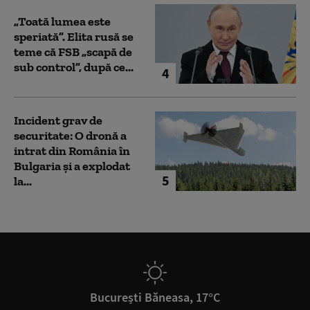
„Toată lumea este
speriată”. Elita rusă se
teme că FSB „scapă de
sub control”, după ce...
4
Incident grav de
securitate: O dronă a
intrat din România în
Bulgaria şi a explodat
5
la...
București Băneasa, 17°C