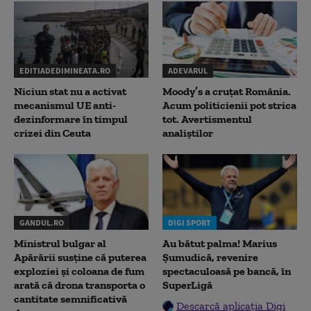
EDITIADEDIMINEATA.RO
ADEVARUL
Niciun stat nu a activat
Moody’s a cruțat România.
mecanismul UE anti-
Acum politicienii pot strica
dezinformare în timpul
tot. Avertismentul
crizei din Ceuta
analiștilor
GANDUL.RO
DIGI SPORT
Ministrul bulgar al
Au bătut palma! Marius
Apărării susține că puterea
Șumudică, revenire
exploziei și coloana de fum
spectaculoasă pe bancă, în
arată că drona transporta o
SuperLigă
cantitate semnificativă
Descarcă aplicația Digi