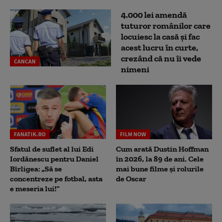
4.000 lei amendă
tuturor românilor care
locuiesc la casă și fac
acest lucru în curte,
crezând că nu îi vede
CANCAN
nimeni
FANATIK.RO
FILM NOW
Sfatul de suflet al lui Edi
Cum arată Dustin Hoffman
Iordănescu pentru Daniel
în 2026, la 89 de ani. Cele
Bîrligea: „Să se
mai bune filme și rolurile
concentreze pe fotbal, asta
de Oscar
e meseria lui!”