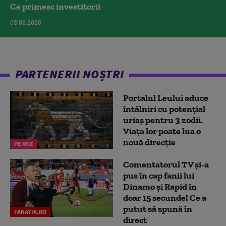
Ce primesc investitorii
08.08.2026
PARTENERII NOȘTRI
Portalul Leului aduce
întâlniri cu potențial
uriaș pentru 3 zodii.
Viața lor poate lua o
nouă direcție
PE ROZ
Comentatorul TV și-a
pus în cap fanii lui
Dinamo și Rapid în
doar 15 secunde! Ce a
putut să spună în
FANATIK.RO
direct