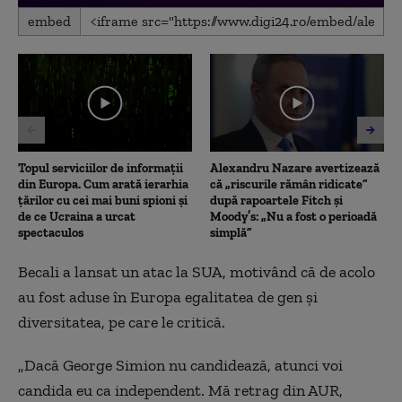
0
embed
seconds
of
7
minutes,
7
seconds
Topul serviciilor de informații
Alexandru Nazare avertizează
din Europa. Cum arată ierarhia
că „riscurile rămân ridicate”
țărilor cu cei mai buni spioni și
după rapoartele Fitch și
de ce Ucraina a urcat
Moody’s: „Nu a fost o perioadă
spectaculos
simplă”
Becali a lansat un atac la SUA, motivând că de acolo
au fost aduse în Europa egalitatea de gen și
diversitatea, pe care le critică.
„Dacă George Simion nu candidează, atunci voi
candida eu ca independent. Mă retrag din AUR,