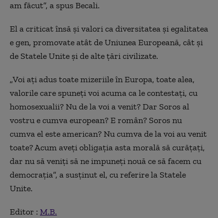
am făcut”, a spus Becali.
El a criticat însă și valori ca diversitatea și egalitatea
e gen, promovate atât de Uniunea Europeană, cât și
de Statele Unite și de alte țări civilizate.
„Voi ați adus toate mizeriile în Europa, toate alea,
valorile care spuneți voi acuma ca le contestați, cu
homosexualii? Nu de la voi a venit? Dar Soros al
vostru e cumva european? E român? Soros nu
cumva el este american? Nu cumva de la voi au venit
toate? Acum aveți obligația asta morală să curățați,
dar nu să veniți să ne impuneți nouă ce să facem cu
democrația”, a susținut el, cu referire la Statele
Unite.
Editor :
M.B.