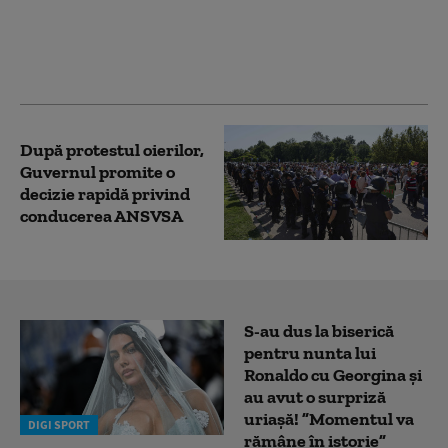
ideea adoptării
monedei euro, după
anunțul lui Nicușor
Dan
După protestul oierilor,
Guvernul promite o
decizie rapidă privind
conducerea ANSVSA
S-au dus la biserică
pentru nunta lui
Ronaldo cu Georgina și
au avut o surpriză
uriașă! ”Momentul va
DIGI SPORT
rămâne în istorie”