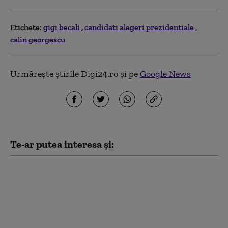
Etichete:
gigi becali
candidati alegeri prezidentiale
calin georgescu
Urmărește știrile Digi24.ro și pe
Google News
Te-ar putea interesa și:
Dan Dungaciu: „În AUR
există simpatizanți ai
lui Călin Georgescu”.
Ce spune despre
finanțarea
manifestațiilor fostului