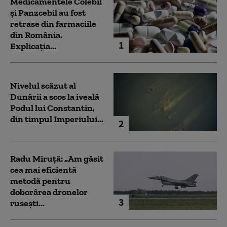
Medicamentele Colebil
și Panzcebil au fost
retrase din farmaciile
din România.
1
Explicația...
Nivelul scăzut al
Dunării a scos la iveală
Podul lui Constantin,
din timpul Imperiului...
2
Radu Miruță: „Am găsit
cea mai eficientă
metodă pentru
doborârea dronelor
3
rusești...