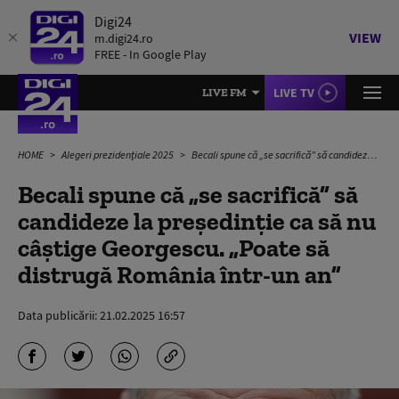
Digi24
VIEW
m.digi24.ro
FREE - In Google Play
LIVE TV
LIVE FM
HOME
Alegeri prezidențiale 2025
Becali spune că „se sacrifică” să candideze la președinție ca să nu câștige Georgescu. „Poate să distrugă România într-un an”
Becali spune că „se sacrifică” să
candideze la președinție ca să nu
câștige Georgescu. „Poate să
distrugă România într-un an”
Data publicării:
21.02.2025 16:57