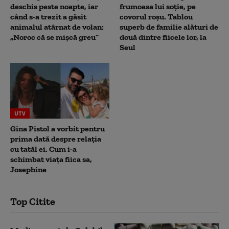
deschis peste noapte, iar
frumoasa lui soție, pe
când s-a trezit a găsit
covorul roșu. Tablou
animalul atârnat de volan:
superb de familie alături de
„Noroc că se mișcă greu”
două dintre fiicele lor, la
Seul
UTV
Gina Pistol a vorbit pentru
prima dată despre relația
cu tatăl ei. Cum i-a
schimbat viața fiica sa,
Josephine
Top Citite