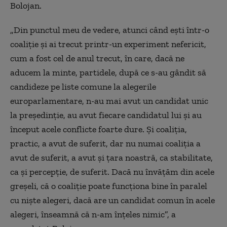
Bolojan.
„
Din punctul meu de vedere, atunci când eşti într-o
coaliţie şi ai trecut printr-un experiment nefericit,
cum a fost cel de anul trecut, în care, dacă ne
aducem la minte, partidele, după ce s-au gândit să
candideze pe liste comune la alegerile
europarlamentare, n-au mai avut un candidat unic
la preşedinţie, au avut fiecare candidatul lui şi au
început acele conflicte foarte dure. Şi coaliţia,
practic, a avut de suferit, dar nu numai coaliţia a
avut de suferit, a avut şi ţara noastră, ca stabilitate,
ca şi percepţie, de suferit. Dacă nu învăţăm din acele
greşeli, că o coaliţie poate funcţiona bine în paralel
cu nişte alegeri, dacă are un candidat comun în acele
alegeri, înseamnă că n-am înţeles nimic”, a