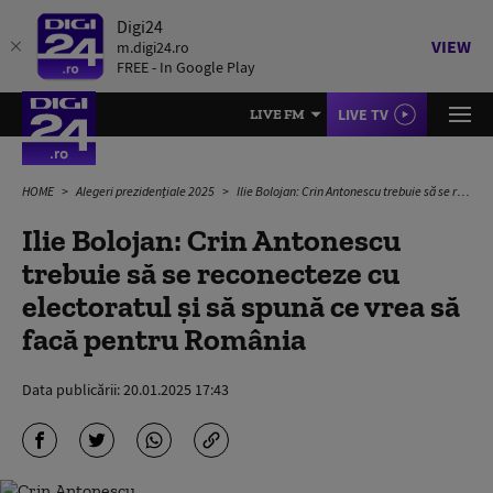
Digi24
VIEW
m.digi24.ro
FREE - In Google Play
LIVE TV
LIVE FM
HOME
Alegeri prezidențiale 2025
Ilie Bolojan: Crin Antonescu trebuie să se reconecteze cu electoratul şi să spună ce vrea să facă pentru România
Ilie Bolojan: Crin Antonescu
trebuie să se reconecteze cu
electoratul şi să spună ce vrea să
facă pentru România
Data publicării:
20.01.2025 17:43