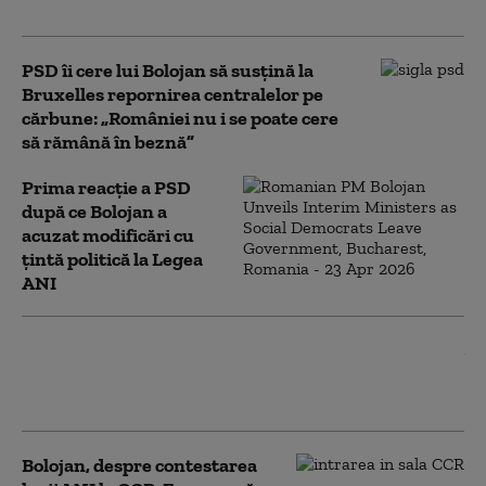
inundată prin pompare
PSD îi cere lui Bolojan să susțină la
Bruxelles repornirea centralelor pe
cărbune: „României nu i se poate cere
să rămână în beznă”
Prima reacție a PSD
după ce Bolojan a
acuzat modificări cu
țintă politică la Legea
ANI
Ilie Bolojan spune în ce
condiții ar susține PNL
un Guvern tehnocrat
Bolojan, despre contestarea