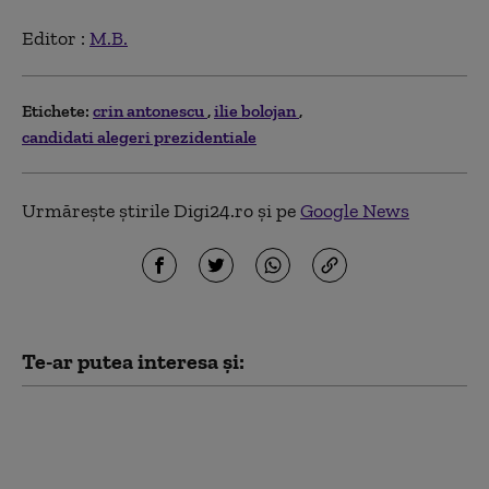
Editor :
M.B.
Etichete:
crin antonescu
ilie bolojan
candidati alegeri prezidentiale
Urmărește știrile Digi24.ro și pe
Google News
Te-ar putea interesa și:
A început scufundarea barjelor în
Dunăre pentru devierea apei spre
Cernavodă. Prima ambarcațiune este