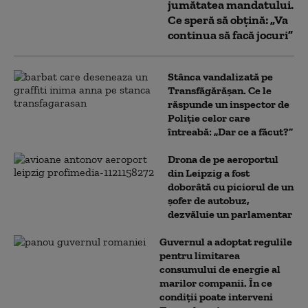
jumătatea mandatului.
Ce speră să obțină: „Va
continua să facă jocuri”
Stânca vandalizată pe
Transfăgărășan. Ce le
răspunde un inspector de
Poliție celor care
întreabă: „Dar ce a făcut?”
Drona de pe aeroportul
din Leipzig a fost
doborâtă cu piciorul de un
şofer de autobuz,
dezvăluie un parlamentar
Guvernul a adoptat regulile
pentru limitarea
consumului de energie al
marilor companii. În ce
condiții poate interveni