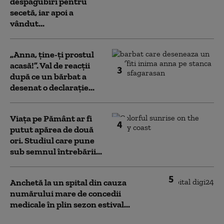
despăgubiri pentru
secetă, iar apoi a
vândut...
„Anna, ţine-ţi prostul
acasă!”. Val de reacții
3
după ce un bărbat a
desenat o declarație...
Viața pe Pământ ar fi
4
putut apărea de două
ori. Studiul care pune
sub semnul întrebării...
5
Anchetă la un spital din cauza
numărului mare de concedii
medicale în plin sezon estival...