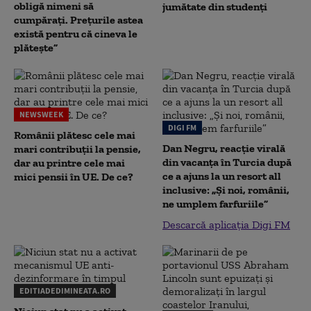
obligă nimeni să
jumătate din studenţi
cumpărați. Prețurile astea
există pentru că cineva le
plătește”
NEWSWEEK
DIGI FM
Românii plătesc cele mai
Dan Negru, reacție virală
mari contribuții la pensie,
din vacanța în Turcia după
dar au printre cele mai
ce a ajuns la un resort all
mici pensii în UE. De ce?
inclusive: „Și noi, românii,
ne umplem farfuriile”
Descarcă aplicația Digi FM
EDITIADEDIMINEATA.RO