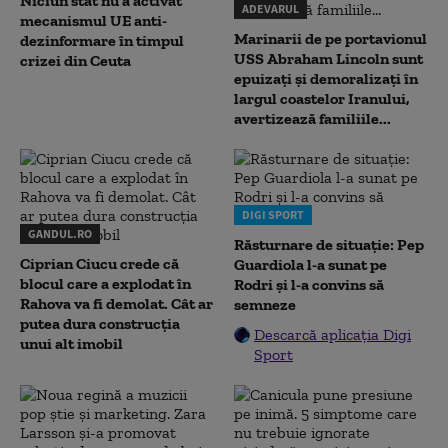
Niciun stat nu a activat
ADEVARUL
mecanismul UE anti-
Marinarii de pe portavionul
dezinformare în timpul
USS Abraham Lincoln sunt
crizei din Ceuta
epuizați și demoralizați în
largul coastelor Iranului,
avertizează familiile...
DIGI SPORT
GANDUL.RO
Răsturnare de situație: Pep
Ciprian Ciucu crede că
Guardiola l-a sunat pe
blocul care a explodat în
Rodri și l-a convins să
Rahova va fi demolat. Cât ar
semneze
putea dura construcția
Descarcă aplicația Digi
unui alt imobil
Sport