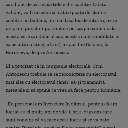
candidat de către partidele din coaliţie. Odată
validat, va fi un semnal cât se poate de clar că
coaliţia nu bâjbâie, nu mai lasă loc de întors şi este
un prim punct important să perceapă oamenii: da,
acesta este candidatul sau aceştia sunt candidaţii şi
să se uite cu atenţie la ei”, a spus Ilie Bolojan, la
Euronews, despre Antonescu.
El a precizat că
în campania electorală,
Crin
Antonescu trebuie să se reconecteze cu electoratul,
mai ales cu electoratul tânăr, să-şi transmită
mesajele şi să spună ce vrea să facă pentru România.
„
Eu personal am încredere în dânsul, pentru că am
lucrat cu el mulţi ani de zile, îl ştiu, e un om care
sunt convins că va face acest lucru şi se va bate
pentru România, dacă va fi ales preşedinte”, a mai