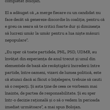
completat Bolojan.
El a
adăugat
că
„
a merge fiecare cu un candidat nu
face decât să genereze discordie în coaliţie, pentru că
e greu ca seara să te critici foarte dur şi dimineaţa
să lucrezi umăr la umăr pentru a lua nişte măsuri
nepopulare
”
.
„
Eu sper că toate partidele, PNL, PSD, UDMR, au
învăţat din experienţa de anul trecut şi unul din
elementele de bază ale recâştigării încrederii între
partide, între oameni, vizavi de lumea politică, este
că atunci dacă ai făcut o înţelegere, trebuie să cauti
să o respecţi. Şi asta ţine de ceea ce vorbeam mai
înainte, de partea de responsabilitate. Şi eu sper
într-o decizie raţională şi o să o vedem în perioada
imediat următoare”, a
mai spus
Bolojan.