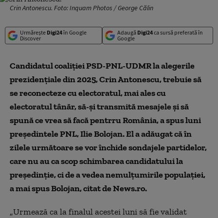
Crin Antonescu. Foto: Inquam Photos / George Călin
Urmărește
Digi24
în Google
Adaugă
Digi24
ca sursă preferată în
Discover
Google
C
andidatul coaliţiei
PSD-PNL-UDMR la alegerile
prezidențiale din 2025,
Crin Antonescu, trebuie să
se reconecteze cu electoratul, mai ales cu
electoratul tânăr, să-şi transmită mesajele şi să
spună ce vrea să facă pentrru România,
a spus luni
președintele PNL, Ilie Bolojan. El a adăugat
că în
zilele următoare se vor închide sondajele partidelor,
care
nu au ca scop schimbarea candidatului la
președinție,
ci de a vedea nemulţumirile populaţiei,
a mai spus Bolojan, citat de News.ro.
„
Urmează ca la finalul acestei luni să fie validat