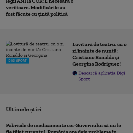
legii ANI la CCR: E necesară o
verificare. Modificările au
fost făcute cu țintă politică
Lovitură de teatru, cu o
zi înainte de nuntă:
Cristiano Ronaldo și
DIGI SPORT
Georgina Rodriguez!
Descarcă aplicația Digi
Sport
Ultimele știri
Fabricile de medicamente cer Guvernului să nu le
fie tăiat curentul. România are deja probleme în