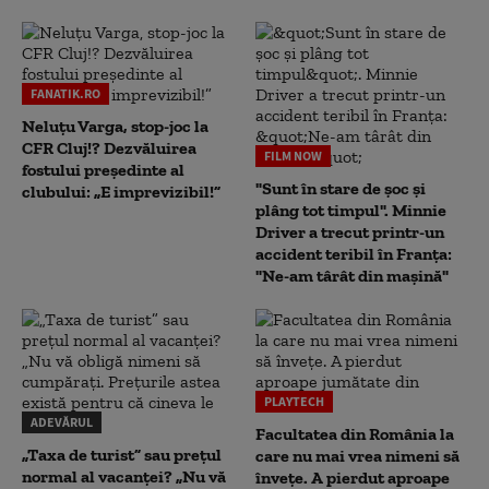
FANATIK.RO
Neluțu Varga, stop-joc la
CFR Cluj!? Dezvăluirea
FILM NOW
fostului președinte al
"Sunt în stare de șoc și
clubului: „E imprevizibil!”
plâng tot timpul". Minnie
Driver a trecut printr-un
accident teribil în Franța:
"Ne-am târât din mașină"
PLAYTECH
ADEVĂRUL
Facultatea din România la
„Taxa de turist” sau prețul
care nu mai vrea nimeni să
normal al vacanței? „Nu vă
înveţe. A pierdut aproape