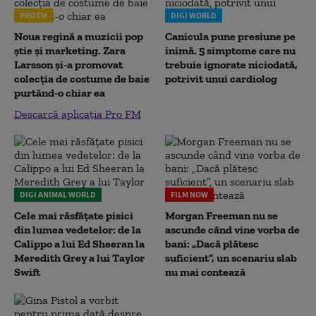
PRO FM
DIGI WORLD
Noua regină a muzicii pop
Canicula pune presiune pe
știe și marketing. Zara
inimă. 5 simptome care nu
Larsson și-a promovat
trebuie ignorate niciodată,
colecția de costume de baie
potrivit unui cardiolog
purtând-o chiar ea
Descarcă aplicația Pro FM
DIGI ANIMAL WORLD
FILM NOW
Cele mai răsfățate pisici
Morgan Freeman nu se
din lumea vedetelor: de la
ascunde când vine vorba de
Calippo a lui Ed Sheeran la
bani: „Dacă plătesc
Meredith Grey a lui Taylor
suficient”, un scenariu slab
Swift
nu mai contează