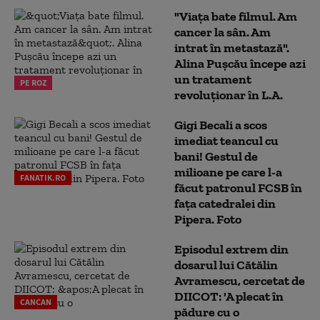
"Viața bate filmul. Am
cancer la sân. Am
intrat în metastază".
Alina Pușcău începe azi
un tratament
PE ROZ
revoluționar în L.A.
Gigi Becali a scos
imediat teancul cu
bani! Gestul de
milioane pe care l-a
FANATIK.RO
făcut patronul FCSB în
fața catedralei din
Pipera. Foto
Episodul extrem din
dosarul lui Cătălin
Avramescu, cercetat de
DIICOT: 'A plecat în
CANCAN
pădure cu o