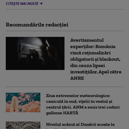
CITEȘTE MAI MULTE
Recomandările redacţiei
Avertismentul
experților: România
riscă raționalizări
obligatorii și blackout,
din cauza lipsei
investițiilor. Apel către
ANRE
Ziua extremelor meteorologice:
caniculă în sud, vijelii în vestul și
centrul țării. ANM a emis trei coduri
galbene HARTĂ
Nivelul scăzut al Dunării scoate la