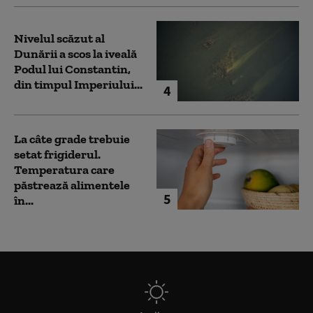
Nivelul scăzut al
Dunării a scos la iveală
Podul lui Constantin,
din timpul Imperiului...
4
La câte grade trebuie
setat frigiderul.
Temperatura care
păstrează alimentele
5
în...