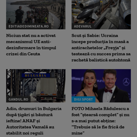
EDITIADEDIMINEATA.RO
ADEVARUL
Niciun stat nu a activat
Scut și Sabie: Ucraina
mecanismul UE anti-
începe producția în masă a
dezinformare în timpul
antirachetelor „Freyja” și
crizei din Ceuta
testează cu succes prima sa
rachetă balistică autohtonă
GANDUL.RO
DIGI SPORT
Adio, drumuri în Bulgaria
FOTO Mihaela Rădulescu a
după țigări și băutură
fost ”ștearsă complet” și nu
ieftine! ANAF și
s-a mai putut abține:
Autoritatea Vamală au
”Trebuie să le fie frică de
stabilit noi reguli
mine”