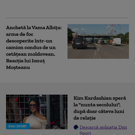
antrenat în Australia
înainte de masacru
Anchetă la Vama Albiţa:
arme de foc
descoperite într-un
camion condus de un
cetățean moldovean.
Reacția lui Ionuț
Moșteanu
Kim Kardashian speră
la "nunta secolului",
după doar câteva luni
de relație
DIGI SPORT
Descarcă aplicația Digi
Sport