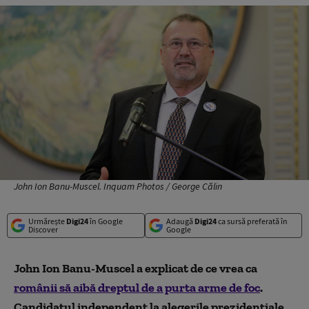
John Ion Banu-Muscel. Inquam Photos / George Călin
Urmărește
Digi24
în Google
Adaugă
Digi24
ca sursă preferată în
Discover
Google
John Ion Banu-Muscel a explicat de ce vrea ca
românii să aibă dreptul de a purta arme de foc
.
Candidatul independent la alegerile prezidențiale