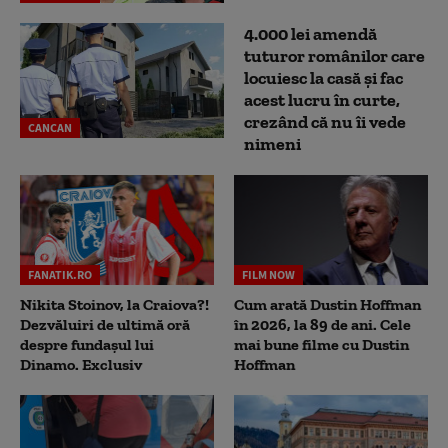
4.000 lei amendă
tuturor românilor care
locuiesc la casă și fac
acest lucru în curte,
crezând că nu îi vede
CANCAN
nimeni
FANATIK.RO
FILM NOW
Nikita Stoinov, la Craiova?!
Cum arată Dustin Hoffman
Dezvăluiri de ultimă oră
în 2026, la 89 de ani. Cele
despre fundașul lui
mai bune filme cu Dustin
Dinamo. Exclusiv
Hoffman