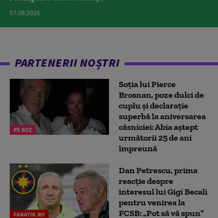
07.08.2026
PARTENERII NOȘTRI
Soția lui Pierce
Brosnan, poze dulci de
cuplu și declarație
superbă la aniversarea
căsniciei: Abia aștept
PE ROZ
următorii 25 de ani
împreună
Dan Petrescu, prima
reacție despre
interesul lui Gigi Becali
pentru venirea la
FCSB: „Pot să vă spun”
FANATIK.RO