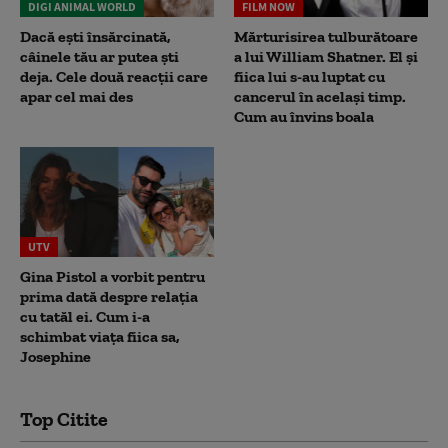
DIGI ANIMAL WORLD
FILM NOW
Dacă ești însărcinată,
Mărturisirea tulburătoare
câinele tău ar putea ști
a lui William Shatner. El și
deja. Cele două reacții care
fiica lui s-au luptat cu
apar cel mai des
cancerul în același timp.
Cum au învins boala
UTV
Gina Pistol a vorbit pentru
prima dată despre relația
cu tatăl ei. Cum i-a
schimbat viața fiica sa,
Josephine
Top Citite