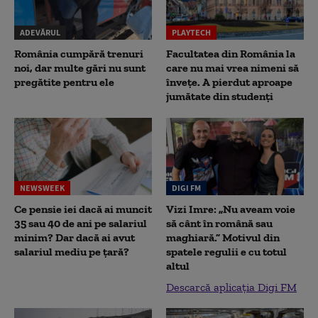
ADEVĂRUL
PLAYTECH
România cumpără trenuri
Facultatea din România la
noi, dar multe gări nu sunt
care nu mai vrea nimeni să
pregătite pentru ele
înveţe. A pierdut aproape
jumătate din studenţi
NEWSWEEK
DIGI FM
Ce pensie iei dacă ai muncit
Vizi Imre: „Nu aveam voie
35 sau 40 de ani pe salariul
să cânt în română sau
minim? Dar dacă ai avut
maghiară.” Motivul din
salariul mediu pe țară?
spatele regulii e cu totul
altul
Descarcă aplicația Digi FM