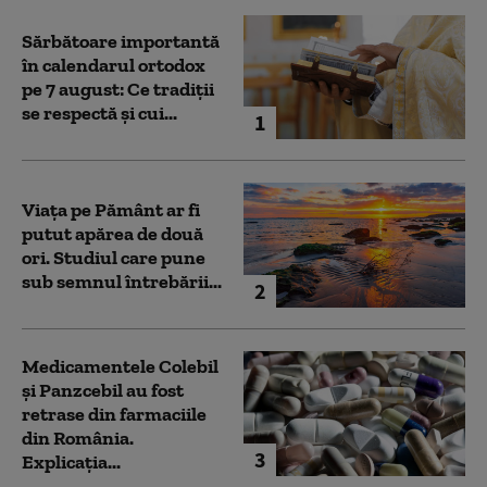
Sărbătoare importantă
în calendarul ortodox
pe 7 august: Ce tradiții
se respectă și cui...
1
Viața pe Pământ ar fi
putut apărea de două
ori. Studiul care pune
sub semnul întrebării...
2
Medicamentele Colebil
și Panzcebil au fost
retrase din farmaciile
din România.
3
Explicația...