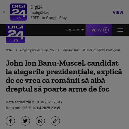
Digi24
VIEW
m.digi24.ro
FREE - In Google Play
LIVE TV
LIVE FM
HOME
Alegeri prezidențiale 2025
John Ion Banu-Muscel, candidat la alegerile prezidențiale, explică de ce vrea ca românii să aibă dreptul să poarte arme de foc
John Ion Banu-Muscel, candidat
la alegerile prezidențiale, explică
de ce vrea ca românii să aibă
dreptul să poarte arme de foc
Data actualizării:
10.04.2025 23:47
Data publicării:
10.04.2025 23:35