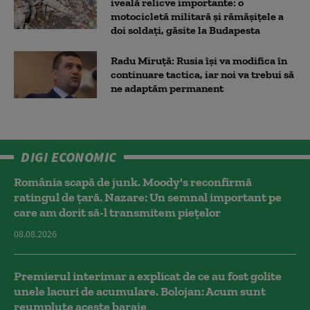
iveală relicve importante: o
motocicletă militară și rămășițele a
doi soldați, găsite la Budapesta
Radu Miruță: Rusia își va modifica în
continuare tactica, iar noi va trebui să
ne adaptăm permanent
DIGI ECONOMIC
România scapă de junk. Moody's reconfirmă
ratingul de țară. Nazare: Un semnal important pe
care am dorit să-l transmitem piețelor
08.08.2026
Premierul interimar a explicat de ce au fost golite
unele lacuri de acumulare. Bolojan: Acum sunt
reumplute aceste baraje