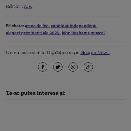
Editor :
A.P.
Etichete:
arme de foc
candidat independent
alegeri prezidentiale 2025
john ion banu-muscel
Urmărește știrile Digi24.ro și pe
Google News
Te-ar putea interesa și:
Bandele violente fac
victime în Suedia. 23 de
trecători au fost ucişi
accidental în atacuri cu