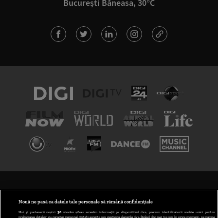
București Băneasa, 30°C
TERMENI ȘI CONDIȚII
POLITICA DE CONFIDENȚIALITATE
Nouă ne pasă ca datele tale personale să rămână confidențiale
Noi și partenerii noștri
30
stocăm și/sau accesăm informații pe dispozitivul dvs., precum identificatorii cookie unici pentru
prelucrarea datelor cu caracter personal. Puteți accepta sau gestiona alegerile dvs. făcând clic mai jos sau în orice moment, pe pagina