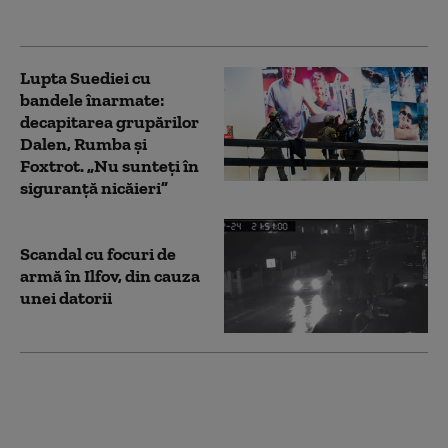
arme de foc
Lupta Suediei cu
bandele înarmate:
decapitarea grupărilor
Dalen, Rumba și
Foxtrot. „Nu sunteți în
siguranță nicăieri”
Scandal cu focuri de
armă în Ilfov, din cauza
unei datorii
Atacul antisemit de la
Bondi Beach din
Sydney: autorii s-au