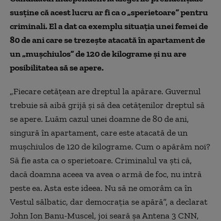
susține că acest lucru ar fi ca o „sperietoare” pentru
criminali. El a dat ca exemplu situaţia unei femei de
80 de ani care se trezeşte atacată în apartament de
un „muşchiulos” de 120 de kilograme şi nu are
posibilitatea să se apere.
„Fiecare cetăţean are dreptul la apărare. Guvernul
trebuie să aibă grijă şi să dea cetăţenilor dreptul să
se apere. Luăm cazul unei doamne de 80 de ani,
singură în apartament, care este atacată de un
muşchiulos de 120 de kilograme. Cum o apărăm noi?
Să fie asta ca o sperietoare. Criminalul va şti că,
dacă doamna aceea va avea o armă de foc, nu intră
peste ea. Asta este ideea. Nu să ne omorâm ca în
Vestul sălbatic, dar democraţia se apără”, a declarat
John Ion Banu-Muscel, joi seară șa Antena 3 CNN,