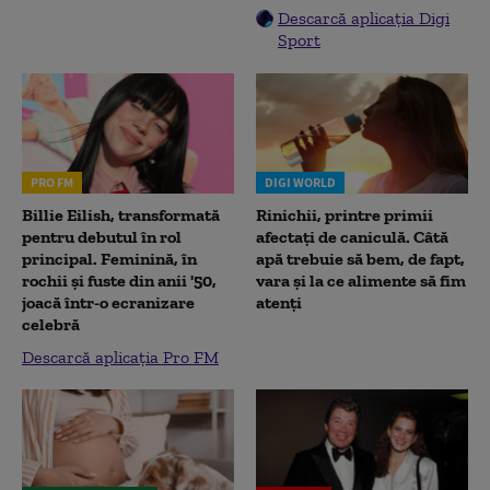
Descarcă aplicația Digi
Sport
PRO FM
DIGI WORLD
Billie Eilish, transformată
Rinichii, printre primii
pentru debutul în rol
afectați de caniculă. Câtă
principal. Feminină, în
apă trebuie să bem, de fapt,
rochii și fuste din anii '50,
vara și la ce alimente să fim
joacă într-o ecranizare
atenți
celebră
Descarcă aplicația Pro FM