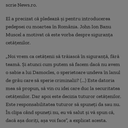
scrie News.ro.
El a precizat că pledează şi pentru introducerea
pedepsei cu moartea în România. John Ion Banu
Muscel a motivat că este vorba despre siguranţa
cetăţenilor.
„Noi vrem ca cetăţenii să trăiască în siguranţă, fără
teamă. Şi atunci cum putem să facem dacă nu avem
o sabie a lui Damocles, o sperietoare undeva în lanul
de grâu care să sperie criminalii? (...) Este datoria
mea să propun, să vin cu idei care duc la securitatea
cetăţenilor. Dar apoi este decizia tuturor cetăţenilor.
Este responsabilitatea tuturor să spuneţi da sau nu.
În clipa când spuneţi nu, eu vă salut şi vă spun că,
dacă aşa doriţi, aşa voi face”, a explicat acesta.