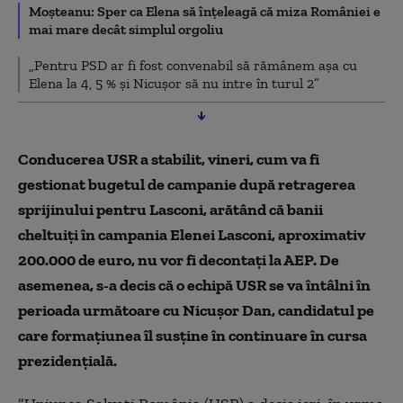
Moşteanu: Sper ca Elena să înţeleagă că miza României e
mai mare decât simplul orgoliu
„Pentru PSD ar fi fost convenabil să rămânem așa cu
Elena la 4, 5 % și Nicușor să nu intre în turul 2”
Conducerea USR a stabilit, vineri, cum va fi
gestionat bugetul de campanie după retragerea
sprijinului pentru Lasconi, arătând că banii
cheltuiţi în campania Elenei Lasconi, aproximativ
200.000 de euro, nu vor fi decontaţi la AEP. De
asemenea, s-a decis că o echipă USR se va întâlni în
perioada următoare cu Nicuşor Dan, candidatul pe
care formaţiunea îl susţine în continuare în cursa
prezidenţială.