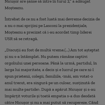
Nicușor are șanse să intre în turul 2,” a adăugat
Moșteanu.
Întrebat de ce nu a fost luată mai devreme decizia de
a nu o mai sprijini pe Lasconi la prezidențiale,
Moșteanu a precizat că i-au acordat timp liderei
USR să se retragă.
„Discuții au fost de multă vreme.(...) Am tot așteptat
și nu s-a întâmplat. Nu putem rămâne captivi
orgoliului unei persoane. Până la urmă, partidul, în
larga lui majoritate, a decis și e lucrul pe care ni-l
spun prietenii, colegii, familiile, <măi, am votat-o
anul trecut, era singură pe un culoar, susținută de
mai multe partide>. După a apărut Nicușor și s-au
împărțit voturile și toată empatia s-a dus deodată
către Nicușor și nu a mai putut să recupereze. Când