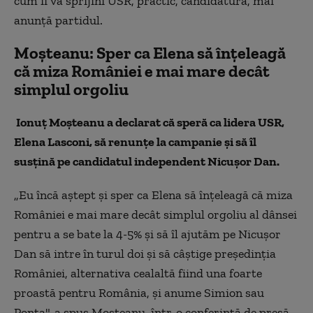
cum îi va sprijini USR, practic, candidatura, mai
anunţă partidul.
Moşteanu: Sper ca Elena să înţeleagă
că miza României e mai mare decât
simplul orgoliu
Ionuţ Moşteanu a declarat că speră ca lidera USR,
Elena Lasconi, să renunţe la campanie şi să îl
susţină pe candidatul independent Nicuşor Dan.
„Eu încă aştept şi sper ca Elena să înţeleagă că miza
României e mai mare decât simplul orgoliu al dânsei
pentru a se bate la 4-5% şi să îl ajutăm pe Nicuşor
Dan să intre în turul doi şi să câştige preşedinţia
României, alternativa cealaltă fiind una foarte
proastă pentru România, şi anume Simion sau
Ponta", a spus Moşteanu, într-o conferinţă de presă