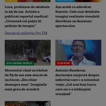
Lora, probleme de sănătate
Așa arată cu adevărat
la 44 de ani. Artista a
Soarele. Cele mai detaliate
publicat raportul medical:
imagini realizate vreodată
„Urmează cel puțin 10
dezvăluie un fenomen
ședințe de terapie”
spectaculos
Descarcă aplicația Pro FM
DIGI ANIMAL WORLD
FILM NOW
Momentul când un bărbat
Antonio Banderas,
de 65 de ani este atacat de
declarație surpriză despre
un bizon: „Era chiar
infarctul care i-a schimbat
deasupra mea”. Imaginile
viața: „Cel mai bun lucru
sunt greu de urmărit
care mi s-a întâmplat
vreodată”