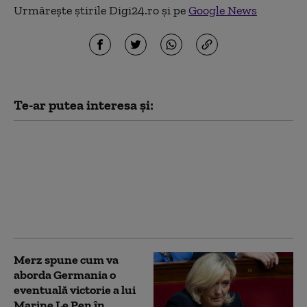
Urmărește știrile Digi24.ro și pe
Google News
Te-ar putea interesa și:
Franța pregătește
măsuri dure împotriva
dezinformării înainte
de alegeri. Pedepsele
pentru știrile false vor
fi majorate
Merz spune cum va
aborda Germania o
eventuală victorie a lui
Marine Le Pen în