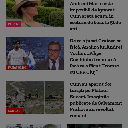
Andreei Marin este
imposibil de ignorat.
Cum arată acum, în
costum de baie, la 51 de
PE ROZ
ani
De ce a jucat Craiova cu
frică. Analiza lui Andrei
Vochin: „Filipe
Coelhinho trebuia să
facă ce a făcut Tromso
FANATIK.RO
cu CFR Cluj”
Cum au apărut doi
turiști pe Platoul
Bucegi. Imaginile
publicate de Salvamont
Prahova au revoltat
CANCAN
românii