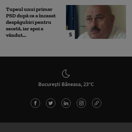
Tupeul unui primar
PSD după ce a încasat
despăgubiri pentru
secetă, iar apoi a
5
vândut...
București Băneasa, 23°C