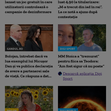
lansat un joc gratuit în care
luat 4,90 la titularizare:
utilizatorii controlează o
„M-a trecut din iad în rai”.
campanie de dezinformare
La ce notă a ajuns după
contestație
GANDUL.RO
DIGI SPORT
Bolojan, întrebat dacă va
MM Stoica a ”tremurat”
lua exemplul lui Nicușor
pentru fiica sa Teodora:
Dan și va publica declarația
”Am fost sigur că nu poate”
de avere a partenerei sale
Descarcă aplicația Digi
de viață. Ce răspuns a dat...
Sport
PRO FM
DIGI WORLD