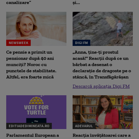
canalizare”
și...
NEWSWEEK
DIGI FM
Ce pensie a primit un
„Anna, ţine-ţi prostul
pensionar după 40 ani
acasă!" Reacţii după ce un
munciți? Noroc cu
bărbat a desenat o
punctele de stabilitate.
declaraţie de dragoste pe o
Altfel, era foarte mică
stâncă, în Transfăgărăşan
Descarcă aplicația Digi FM
EDITIADEDIMINEATA.RO
ADEVARUL
Parlamentul European a
Reacția învățătoarei care a