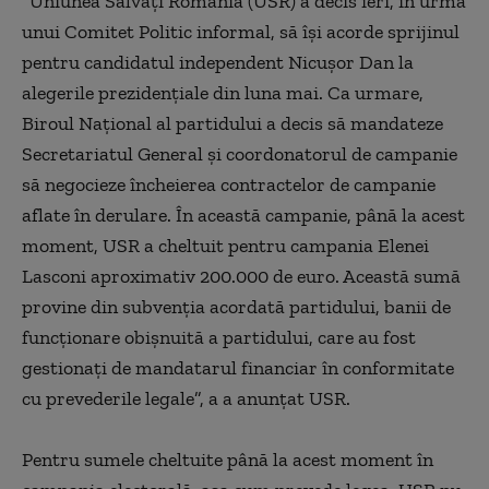
”Uniunea Salvaţi România (USR) a decis ieri, în urma
unui Comitet Politic informal, să îşi acorde sprijinul
pentru candidatul independent Nicuşor Dan la
alegerile prezidenţiale din luna mai. Ca urmare,
Biroul Naţional al partidului a decis să mandateze
Secretariatul General şi coordonatorul de campanie
să negocieze încheierea contractelor de campanie
aflate în derulare. În această campanie, până la acest
moment, USR a cheltuit pentru campania Elenei
Lasconi aproximativ 200.000 de euro. Această sumă
provine din subvenţia acordată partidului, banii de
funcţionare obişnuită a partidului, care au fost
gestionaţi de mandatarul financiar în conformitate
cu prevederile legale”, a a anunţat USR.
Pentru sumele cheltuite până la acest moment în