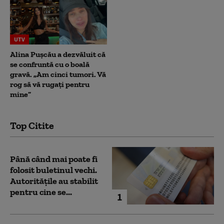
UTV
Alina Pușcău a dezvăluit că
se confruntă cu o boală
gravă. „Am cinci tumori. Vă
rog să vă rugați pentru
mine”
Top Citite
Până când mai poate fi
folosit buletinul vechi.
Autoritățile au stabilit
pentru cine se...
1