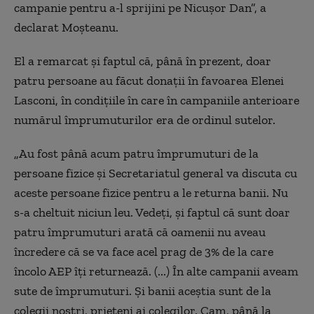
campanie pentru a-l sprijini pe Nicuşor Dan”, a
declarat Moşteanu.
El a remarcat şi faptul că, până în prezent, doar
patru persoane au făcut donaţii în favoarea Elenei
Lasconi, în condiţiile în care în campaniile anterioare
numărul împrumuturilor era de ordinul sutelor.
„Au fost până acum patru împrumuturi de la
persoane fizice şi Secretariatul general va discuta cu
aceste persoane fizice pentru a le returna banii. Nu
s-a cheltuit niciun leu. Vedeţi, şi faptul că sunt doar
patru împrumuturi arată că oamenii nu aveau
încredere că se va face acel prag de 3% de la care
încolo AEP îţi returnează. (...) În alte campanii aveam
sute de împrumuturi. Şi banii aceştia sunt de la
colegii noştri, prieteni ai colegilor. Cam, până la