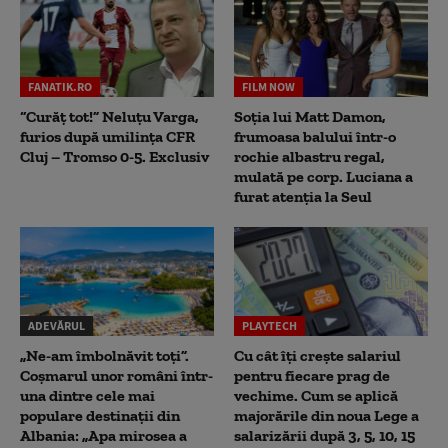
FANATIK.RO
FILM NOW
“Curăț tot!” Neluțu Varga,
Soția lui Matt Damon,
furios după umilința CFR
frumoasa balului într-o
Cluj – Tromso 0-5. Exclusiv
rochie albastru regal,
mulată pe corp. Luciana a
furat atenția la Seul
ADEVĂRUL
PLAYTECH
„Ne-am îmbolnăvit toți”.
Cu cât îți crește salariul
Coșmarul unor români într-
pentru fiecare prag de
una dintre cele mai
vechime. Cum se aplică
populare destinații din
majorările din noua Lege a
Albania: „Apa mirosea a
salarizării după 3, 5, 10, 15