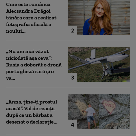
Cine este românca
Alecsandra Drăgoi,
tânăra care a realizat
fotografia oficială a
2
noului...
„Nu am mai văzut
niciodată așa ceva”:
Rusia a doborât o dronă
portugheză rară și o
3
va...
„Anna, ţine-ţi prostul
acasă!”. Val de reacții
după ce un bărbat a
desenat o declarație...
4