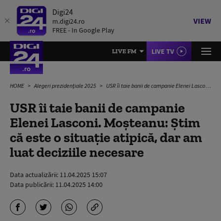
Digi24
VIEW
m.digi24.ro
FREE - In Google Play
LIVE TV
LIVE FM
HOME
Alegeri prezidențiale 2025
USR îi taie banii de campanie Elenei Lasconi. Moșteanu: Ştim că este o situaţie atipică, dar am luat deciziile necesare
USR îi taie banii de campanie
Elenei Lasconi. Moșteanu: Ştim
că este o situaţie atipică, dar am
luat deciziile necesare
Data actualizării:
11.04.2025 15:07
Data publicării:
11.04.2025 14:00