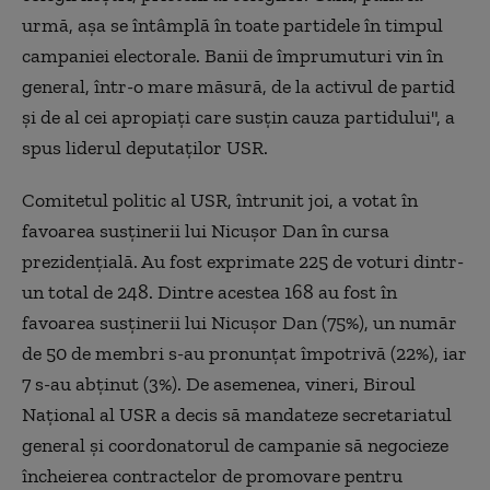
urmă, aşa se întâmplă în toate partidele în timpul
campaniei electorale. Banii de împrumuturi vin în
general, într-o mare măsură, de la activul de partid
şi de al cei apropiaţi care susţin cauza partidului", a
spus liderul deputaţilor USR.
Comitetul politic al USR, întrunit joi, a votat în
favoarea susţinerii lui Nicuşor Dan în cursa
prezidenţială. Au fost exprimate 225 de voturi dintr-
un total de 248. Dintre acestea 168 au fost în
favoarea susţinerii lui Nicuşor Dan (75%), un număr
de 50 de membri s-au pronunţat împotrivă (22%), iar
7 s-au abţinut (3%). De asemenea, vineri, Biroul
Naţional al USR a decis să mandateze secretariatul
general şi coordonatorul de campanie să negocieze
încheierea contractelor de promovare pentru