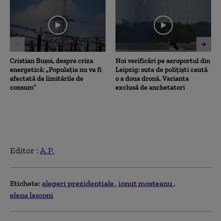
minutes,
47
seconds
Cristian Bușoi, despre criza
Noi verificări pe aeroportul din
energetică: „Populația nu va fi
Leipzig: sute de polițiști caută
afectată de limitările de
o a doua dronă. Varianta
consum”
exclusă de anchetatori
Editor :
A.P.
Etichete:
alegeri prezidențiale
ionut mosteanu
elena lasconi