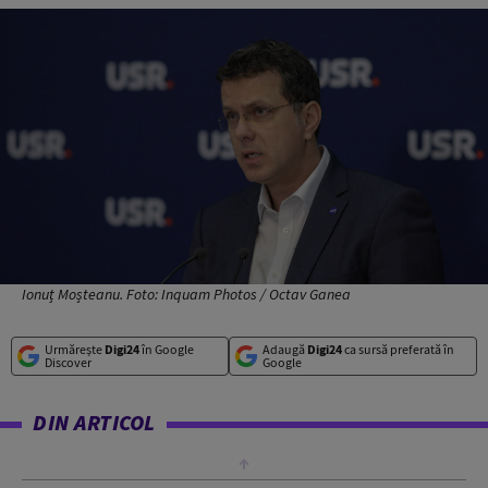
Ionuț Moșteanu. Foto: Inquam Photos / Octav Ganea
Urmărește
Digi24
în Google
Adaugă
Digi24
ca sursă preferată în
Discover
Google
DIN ARTICOL