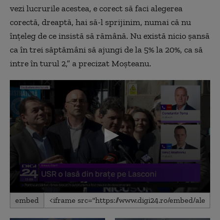
vezi lucrurile acestea, e corect să faci alegerea
corectă, dreaptă, hai să-l sprijinim, numai că nu
înțeleg de ce insistă să rămână. Nu există nicio șansă
ca în trei săptămâni să ajungi de la 5% la 20%, ca să
intre în turul 2,” a precizat Moșteanu.
0
embed
seconds
of
17