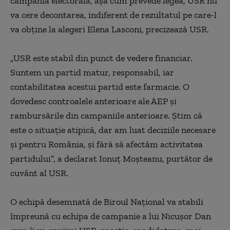
campania electorală, aşa cum prevede legea, USR nu
va cere decontarea, indiferent de rezultatul pe care-l
va obţine la alegeri Elena Lasconi, precizează USR.
„USR este stabil din punct de vedere financiar.
Suntem un partid matur, responsabil, iar
contabilitatea acestui partid este farmacie. O
dovedesc controalele anterioare ale AEP şi
rambursările din campaniile anterioare. Ştim că
este o situaţie atipică, dar am luat deciziile necesare
şi pentru România, şi fără să afectăm activitatea
partidului”, a declarat Ionuţ Moşteanu, purtător de
cuvânt al USR.
O echipă desemnată de Biroul Naţional va stabili
împreună cu echipa de campanie a lui Nicuşor Dan