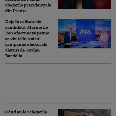
alegerile prezidențiale
din Franța
Deja în calitate de
candidată, Marine Le
Pen efectuează prima
sa vizită în cadrul
campaniei electorale
alături de Jordan
Bardella
Fostul șef al armatei
ucrainene, Valerii
Zalujnîi, a anunțat
oficial că va candida la
alegerile prezidențiale
Când au loc alegerile