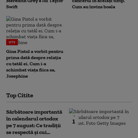
Meredith Grey a lui Taylor
cancerul în același timp.
Swift
Cum au învins boala
UTV
Gina Pistol a vorbit pentru
prima dată despre relația
cu tatăl ei. Cum i-a
schimbat viața fiica sa,
Josephine
Top Citite
Sărbătoare importantă
în calendarul ortodox
1
pe 7 august: Ce tradiții
se respectă și cui...