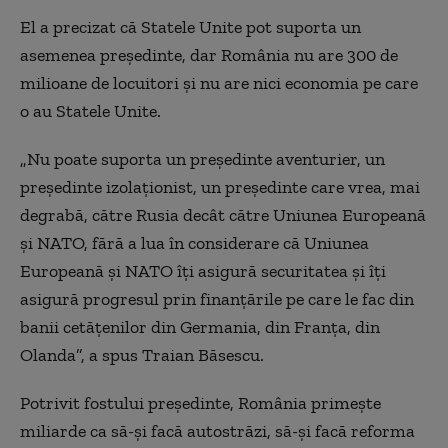
El a precizat că Statele Unite pot suporta un
asemenea preşedinte, dar România nu are 300 de
milioane de locuitori şi nu are nici economia pe care
o au Statele Unite.
„Nu poate suporta un preşedinte aventurier, un
preşedinte izolaţionist, un preşedinte care vrea, mai
degrabă, către Rusia decât către Uniunea Europeană
şi NATO, fără a lua în considerare că Uniunea
Europeană şi NATO îţi asigură securitatea şi îţi
asigură progresul prin finanţările pe care le fac din
banii cetăţenilor din Germania, din Franţa, din
Olanda”, a spus Traian Băsescu.
Potrivit fostului preşedinte, România primeşte
miliarde ca să-şi facă autostrăzi, să-şi facă reforma