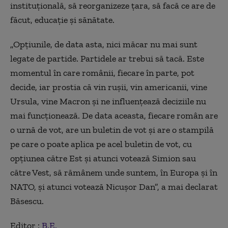
instituţională, să reorganizeze ţara, să facă ce are de
făcut, educaţie şi sănătate.
„Opţiunile, de data asta, nici măcar nu mai sunt
legate de partide. Partidele ar trebui să tacă. Este
momentul în care românii, fiecare în parte, pot
decide, iar prostia că vin ruşii, vin americanii, vine
Ursula, vine Macron şi ne influenţează deciziile nu
mai funcţionează. De data aceasta, fiecare român are
o urnă de vot, are un buletin de vot şi are o stampilă
pe care o poate aplica pe acel buletin de vot, cu
opţiunea către Est şi atunci votează Simion sau
către Vest, să rămânem unde suntem, în Europa şi în
NATO, şi atunci votează Nicuşor Dan”, a mai declarat
Băsescu.
Editor :
B.E.