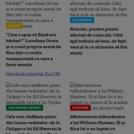
DIGI WORLD
PRO FM
Rinichii, printre primii
“Cine a spus că Bond era
afectați de caniculă. Câtă
bărbat?” Loredana Groza
apă trebuie să bem, de fapt,
și-a creat propria scenă de
vara și la ce alimente să fim
film într-o rochie
atenți
transparentă cu care a
furat atenția
Descarcă aplicația Pro FM
DIGI ANIMAL WORLD
FILM NOW
Cele mai răsfățate pisici
Mărturisirea tulburătoare
din lumea vedetelor: de la
a lui William Shatner. El și
Calippo a lui Ed Sheeran la
fiica lui s-au luptat cu