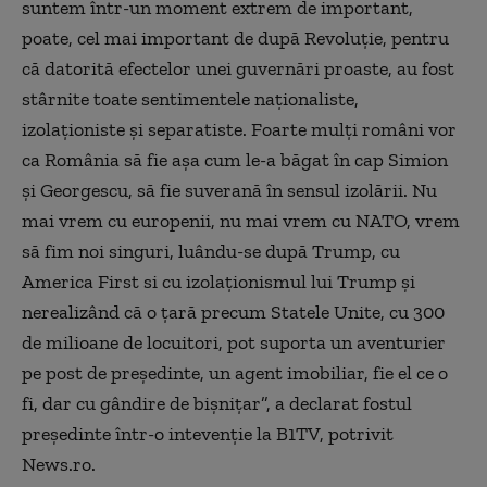
suntem într-un moment extrem de important,
poate, cel mai important de după Revoluţie, pentru
că datorită efectelor unei guvernări proaste, au fost
stârnite toate sentimentele naţionaliste,
izolaţioniste şi separatiste. Foarte mulţi români vor
ca România să fie aşa cum le-a băgat în cap Simion
şi Georgescu, să fie suverană în sensul izolării. Nu
mai vrem cu europenii, nu mai vrem cu NATO, vrem
să fim noi singuri, luându-se după Trump, cu
America First si cu izolaţionismul lui Trump şi
nerealizând că o ţară precum Statele Unite, cu 300
de milioane de locuitori, pot suporta un aventurier
pe post de preşedinte, un agent imobiliar, fie el ce o
fi, dar cu gândire de bişniţar”, a declarat fostul
preşedinte într-o intevenţie la B1TV, potrivit
News.ro.