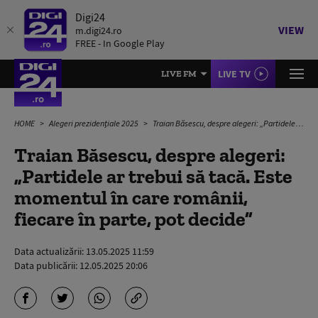
Digi24
VIEW
m.digi24.ro
FREE - In Google Play
LIVE TV
LIVE FM
HOME
Alegeri prezidențiale 2025
Traian Băsescu, despre alegeri: „Partidele ar trebui să tacă. Este momentul în care românii, fiecare în parte, pot decide”
Traian Băsescu, despre alegeri:
„Partidele ar trebui să tacă. Este
momentul în care românii,
fiecare în parte, pot decide”
Data actualizării:
13.05.2025 11:59
Data publicării:
12.05.2025 20:06