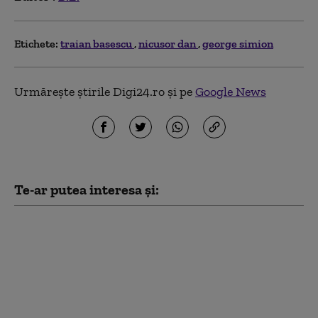
Etichete:
traian basescu
nicusor dan
george simion
Urmărește știrile Digi24.ro și pe
Google News
Te-ar putea interesa și:
Nicușor Dan spune, din
nou, că România își
asumă obiectivul
trecerii la moneda
euro: „E un proces de
durată care trebuie