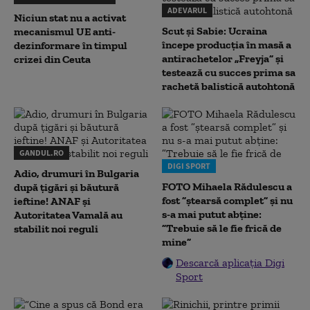
ADEVARUL
Niciun stat nu a activat
Scut și Sabie: Ucraina
mecanismul UE anti-
începe producția în masă a
dezinformare în timpul
antirachetelor „Freyja” și
crizei din Ceuta
testează cu succes prima sa
rachetă balistică autohtonă
GANDUL.RO
DIGI SPORT
Adio, drumuri în Bulgaria
FOTO Mihaela Rădulescu a
după țigări și băutură
fost ”ștearsă complet” și nu
ieftine! ANAF și
s-a mai putut abține:
Autoritatea Vamală au
”Trebuie să le fie frică de
stabilit noi reguli
mine”
Descarcă aplicația Digi
Sport