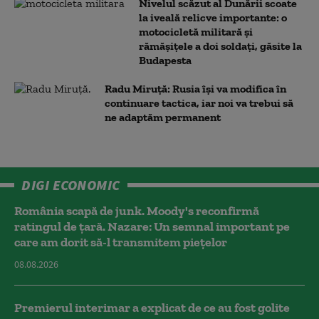
Nivelul scăzut al Dunării scoate
la iveală relicve importante: o
motocicletă militară și
rămășițele a doi soldați, găsite la
Budapesta
Radu Miruță: Rusia își va modifica în
continuare tactica, iar noi va trebui să
ne adaptăm permanent
DIGI ECONOMIC
România scapă de junk. Moody's reconfirmă
ratingul de țară. Nazare: Un semnal important pe
care am dorit să-l transmitem piețelor
08.08.2026
Premierul interimar a explicat de ce au fost golite