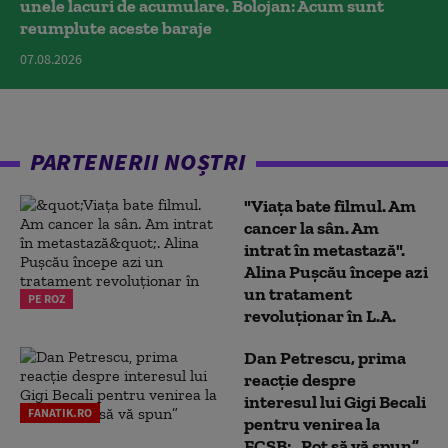
unele lacuri de acumulare. Bolojan: Acum sunt
reumplute aceste baraje
07.08.2026
PARTENERII NOȘTRI
"Viața bate filmul. Am
cancer la sân. Am
intrat în metastază".
Alina Pușcău începe azi
un tratament
PE ROZ
revoluționar în L.A.
Dan Petrescu, prima
reacție despre
interesul lui Gigi Becali
FANATIK.RO
pentru venirea la
FCSB: „Pot să vă spun”