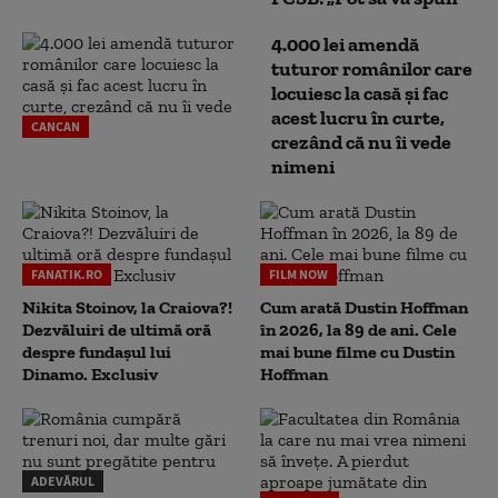
4.000 lei amendă
tuturor românilor care
locuiesc la casă și fac
acest lucru în curte,
CANCAN
crezând că nu îi vede
nimeni
FANATIK.RO
FILM NOW
Nikita Stoinov, la Craiova?!
Cum arată Dustin Hoffman
Dezvăluiri de ultimă oră
în 2026, la 89 de ani. Cele
despre fundașul lui
mai bune filme cu Dustin
Dinamo. Exclusiv
Hoffman
ADEVĂRUL