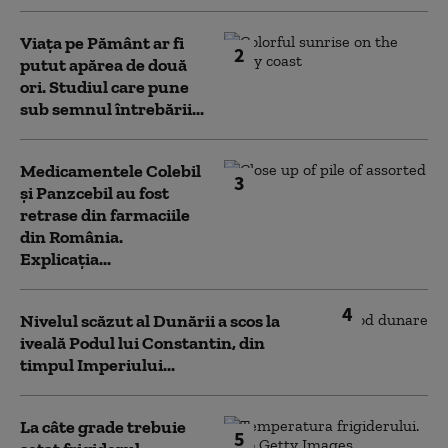
Viața pe Pământ ar fi
2
putut apărea de două
ori. Studiul care pune
sub semnul întrebării...
Medicamentele Colebil
3
și Panzcebil au fost
retrase din farmaciile
din România.
Explicația...
4
Nivelul scăzut al Dunării a scos la
iveală Podul lui Constantin, din
timpul Imperiului...
La câte grade trebuie
5