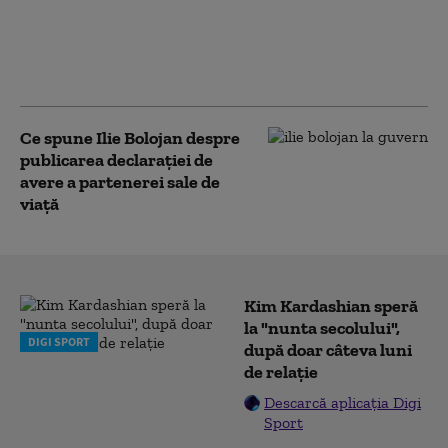
spune Dungaciu.
Liderul AUR se
distanțează de
discursul lui Simion
Ce spune Ilie Bolojan despre
publicarea declarației de
avere a partenerei sale de
viață
Kim Kardashian speră
la "nunta secolului",
DIGI SPORT
după doar câteva luni
de relație
Descarcă aplicația Digi
Sport