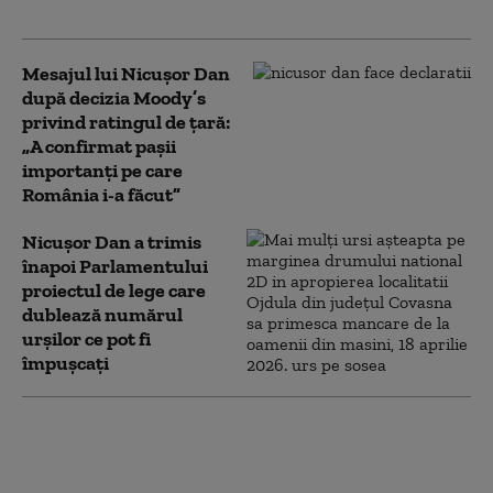
prioritizat”
Mesajul lui Nicușor Dan
după decizia Moody’s
privind ratingul de țară:
„A confirmat pașii
importanți pe care
România i-a făcut”
Nicușor Dan a trimis
înapoi Parlamentului
proiectul de lege care
dublează numărul
urșilor ce pot fi
împușcați
România nu își mai
permite să sprijine
financiar Ucraina,