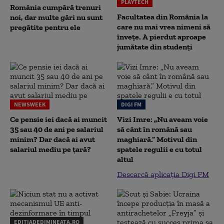
PLAYTECH
România cumpără trenuri
Facultatea din România la
noi, dar multe gări nu sunt
care nu mai vrea nimeni să
pregătite pentru ele
înveţe. A pierdut aproape
jumătate din studenţi
NEWSWEEK
DIGI FM
Ce pensie iei dacă ai muncit
Vizi Imre: „Nu aveam voie
35 sau 40 de ani pe salariul
să cânt în română sau
minim? Dar dacă ai avut
maghiară.” Motivul din
salariul mediu pe țară?
spatele regulii e cu totul
altul
Descarcă aplicația Digi FM
EDITIADEDIMINEATA.RO