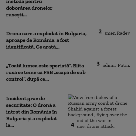
metodă pentru
doborârea dronelor
rusești...
2
Drona care a explodat în Bulgaria,
aproape de România, a fost
identificată. Ce arată...
3
„Toată lumea este speriată”. Elita
rusă se teme că FSB „scapă de sub
control”, după ce...
Incident grav de
securitate: O dronă a
intrat din România în
Bulgaria şi a explodat
4
la...