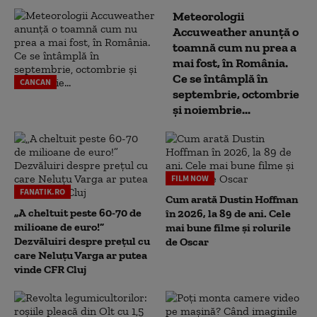
Meteorologii
Accuweather anunță o
toamnă cum nu prea a
mai fost, în România.
Ce se întâmplă în
CANCAN
septembrie, octombrie
și noiembrie...
FILM NOW
FANATIK.RO
Cum arată Dustin Hoffman
„A cheltuit peste 60-70 de
în 2026, la 89 de ani. Cele
milioane de euro!”
mai bune filme și rolurile
Dezvăluiri despre prețul cu
de Oscar
care Neluțu Varga ar putea
vinde CFR Cluj