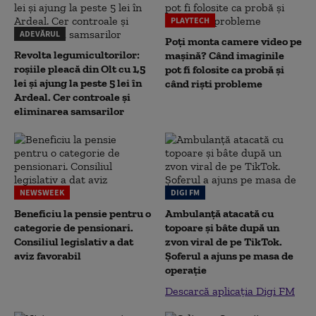
PLAYTECH
ADEVĂRUL
Poți monta camere video pe
Revolta legumicultorilor:
mașină? Când imaginile
roșiile pleacă din Olt cu 1,5
pot fi folosite ca probă și
lei și ajung la peste 5 lei în
când riști probleme
Ardeal. Cer controale și
eliminarea samsarilor
NEWSWEEK
DIGI FM
Beneficiu la pensie pentru o
Ambulanță atacată cu
categorie de pensionari.
topoare și bâte după un
Consiliul legislativ a dat
zvon viral de pe TikTok.
aviz favorabil
Șoferul a ajuns pe masa de
operație
Descarcă aplicația Digi FM