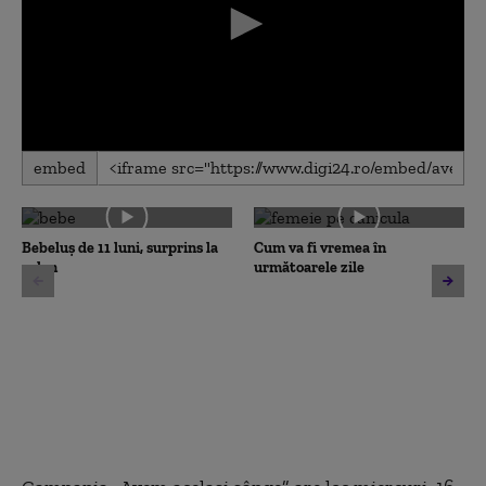
0
embed
seconds
of
0
seconds
Bebeluș de 11 luni, surprins la
Cum va fi vremea în
volan
următoarele zile