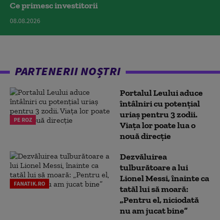
Ce primesc investitorii
08.08.2026
PARTENERII NOȘTRI
Portalul Leului aduce
întâlniri cu potențial
uriaș pentru 3 zodii.
PE ROZ
Viața lor poate lua o
nouă direcție
Dezvăluirea
tulburătoare a lui
Lionel Messi, înainte ca
FANATIK.RO
tatăl lui să moară:
„Pentru el, niciodată
nu am jucat bine”