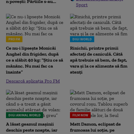
n povești: Pârtiile s-au...
Sport
PRO FM
DIGI WORLD
Ce nu-i lipsește Monicăi
Rinichii, printre primii
Anghel din frigider, după
afectați de caniculă. Câtă
ce a slăbit 40 kg: “Știu ce să
apă trebuie să bem, de fapt,
mănânc. Nu mai fac ca
vara și la ce alimente să fim
înainte”
atenți
Descarcă aplicația Pro FM
DIGI ANIMAL WORLD
FILM NOW
A lăsat geamul mașinii
Matt Damon, eclipsat de
deschis peste noapte, iar
frumoasa lui soție, pe