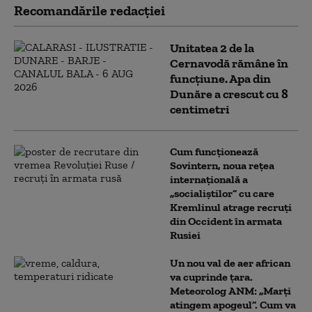
Recomandările redacţiei
Unitatea 2 de la
Cernavodă rămâne în
funcțiune. Apa din
Dunăre a crescut cu 8
centimetri
Cum funcționează
Sovintern, noua rețea
internațională a
„socialiștilor” cu care
Kremlinul atrage recruți
din Occident în armata
Rusiei
Un nou val de aer african
va cuprinde țara.
Meteorolog ANM: „Marți
atingem apogeul”. Cum va