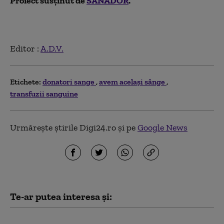
Proiect susținut de
SANADOR
.
Editor :
A.D.V.
Etichete:
donatori sange
avem același sânge
transfuzii sanguine
Urmărește știrile Digi24.ro și pe
Google News
Te-ar putea interesa și:
„Avem același sânge”.