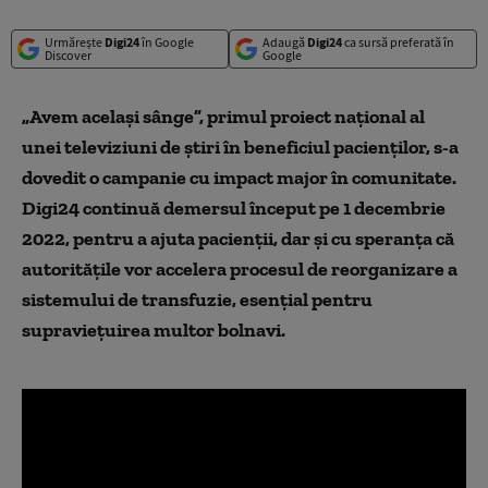
Urmărește
Digi24
în Google
Adaugă
Digi24
ca sursă preferată în
Discover
Google
„Avem același sânge”, primul proiect național al
unei televiziuni de știri în beneficiul pacienților, s-a
dovedit o campanie cu impact major în comunitate.
Digi24 continuă demersul început pe 1 decembrie
2022, pentru a ajuta pacienții, dar și cu speranța că
autoritățile vor accelera procesul de reorganizare a
sistemului de transfuzie, esențial pentru
supraviețuirea multor bolnavi.