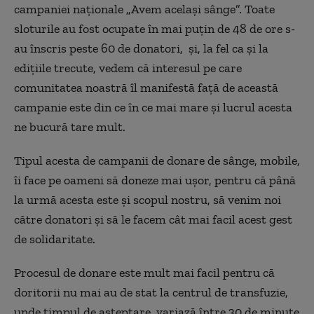
campaniei naționale „Avem același sânge”. Toate
sloturile au fost ocupate în mai puțin de 48 de ore s-
au înscris peste 60 de donatori, și, la fel ca și la
edițiile trecute, vedem că interesul pe care
comunitatea noastră îl manifestă față de această
campanie este din ce în ce mai mare și lucrul acesta
ne bucură tare mult.
Tipul acesta de campanii de donare de sânge, mobile,
îi face pe oameni să doneze mai ușor, pentru că până
la urmă acesta este și scopul nostru, să venim noi
către donatori și să le facem cât mai facil acest gest
de solidaritate.
Procesul de donare este mult mai facil pentru că
doritorii nu mai au de stat la centrul de transfuzie,
unde timpul de așteptare variază între 30 de minute