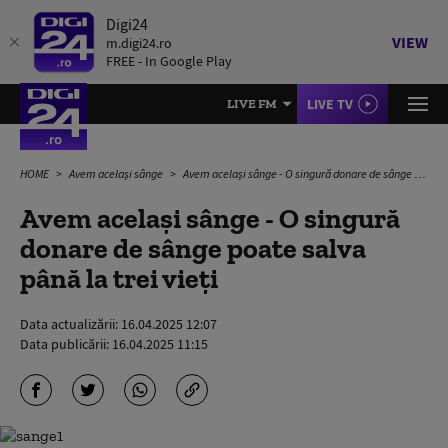
Digi24
VIEW
m.digi24.ro
FREE - In Google Play
LIVE TV
LIVE FM
HOME
Avem același sânge
Avem același sânge - O singură donare de sânge poate salva până la trei vieți
Avem același sânge - O singură
donare de sânge poate salva
până la trei vieți
Data actualizării:
16.04.2025 12:07
Data publicării:
16.04.2025 11:15