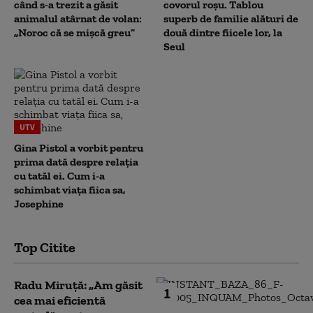
când s-a trezit a găsit
covorul roșu. Tablou
animalul atârnat de volan:
superb de familie alături de
„Noroc că se mișcă greu”
două dintre fiicele lor, la
Seul
UTV
Gina Pistol a vorbit pentru
prima dată despre relația
cu tatăl ei. Cum i-a
schimbat viața fiica sa,
Josephine
Top Citite
Radu Miruță: „Am găsit
1
cea mai eficientă