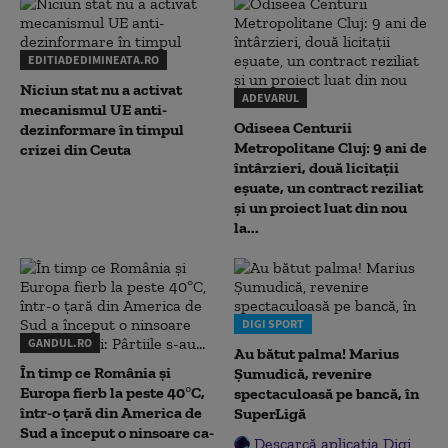
EDITIADEDIMINEATA.RO
Niciun stat nu a activat
ADEVARUL
mecanismul UE anti-
Odiseea Centurii
dezinformare în timpul
Metropolitane Cluj: 9 ani de
crizei din Ceuta
întârzieri, două licitații
eșuate, un contract reziliat
și un proiect luat din nou
la...
DIGI SPORT
GANDUL.RO
Au bătut palma! Marius
În timp ce România și
Șumudică, revenire
Europa fierb la peste 40°C,
spectaculoasă pe bancă, în
într-o țară din America de
SuperLigă
Sud a început o ninsoare ca-
Descarcă aplicația Digi