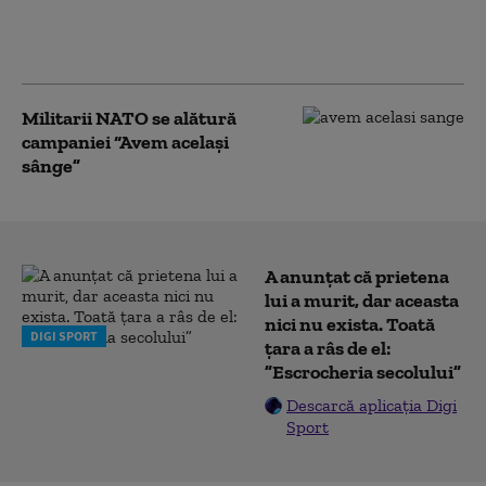
face România atunci când
instituțiile și comunitățile
lucrează împreună
Militarii NATO se alătură
campaniei “Avem același
sânge”
A anunțat că prietena
lui a murit, dar aceasta
nici nu exista. Toată
DIGI SPORT
țara a râs de el:
”Escrocheria secolului”
Descarcă aplicația Digi
Sport