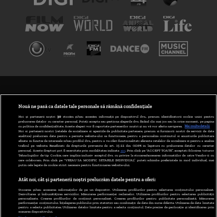
TERMENI ȘI CONDIȚII
POLITICA DE CONFIDENȚIALITATE
Nouă ne pasă ca datele tale personale să rămână confidențiale
Noi și partenerii noștri
30
stocăm și/sau accesăm informații pe dispozitivul dvs., precum identificatorii cookie unici pentru
prelucrarea datelor cu caracter personal. Puteți accepta sau gestiona alegerile dvs. făcând clic mai jos sau în orice moment, pe pagina
ABONARE DIGI TV
cu politica de confidențialitate. Aceste alegeri vor fi raportate partenerilor noștri și nu vă vor afecta navigarea.
Mai multe detalii
Noi si partenerii nostri (retelele de socializare si agentiile de publicitate partenere, precum si furnizorii nostri de servicii de date
analitice) prelucram date pentru a permite website-ului sa functioneze, pentru a personaliza continutul si anunturile publicitare
GESTIONAȚI PREFERINȚELE
afisate in functie de interesele si/sau profilul dvs., pentru a va oferi functionalitati aferente retelelor de socializare si pentru a analiza
traficul pe website. Beneficiati de drepturile prevazute de art. 15-22 din GDPR in legatura cu prelucrarea datelor cu caracter
personal. Aceste drepturi pot fi exercitate prin modalitatea indicata
aici
. Prin click pe “ACCEPT TOATE”, acceptati folosirea tuturor
CODUL DIGI24
Tehnologiilor de tip Cookie, care implica inclusiv acceptul dvs. cu privire la stocarea/accesarea informatiilor de catre Vendor-ii cu
care colaboram. Prin click pe “VREAU SA MODIFIC SETARILE INDIVIDUAL” puteti schimba preferintele in mod individual, mai
putin cele legate de cookie strict necesare pentru functionarea website-ului.
CAMERE WEB
Atât noi, cât și partenerii noștri prelucrăm datele pentru a oferi:
CONTACT/INFO
Stocarea și/sau accesarea informațiilor de pe un dispozitiv. Utilizarea profilurilor pentru selectarea conținutului personalizat.
Dezvoltarea și îmbunătățirea serviciilor. Măsurarea performanței reclamelor. Utilizarea profilurilor pentru selectarea publicității
personalizate. Crearea profilurilor de conținut personalizat. Crearea profilurilor pentru publicitate personalizată. Măsurarea
performanței conținutului. Înțelegerea publicului prin statistici sau combinații de date din surse diferite. Utilizarea de date limitate
pentru a selecta publicitatea. Utilizarea datelor limitate pentru a selecta conținutul. Date precise de geolocație și identificarea prin
VERSIUNE DESKTOP
scanarea dispozitivului.