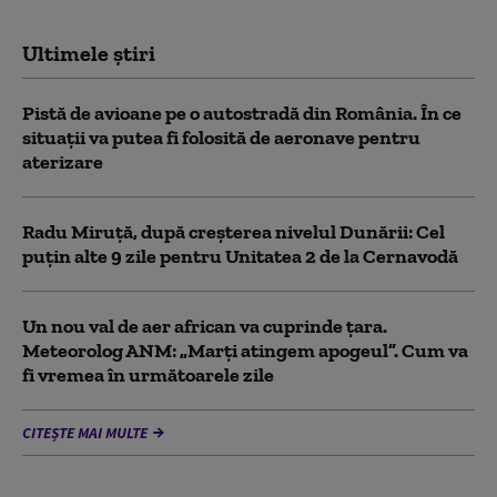
Ultimele știri
Pistă de avioane pe o autostradă din România. În ce
situații va putea fi folosită de aeronave pentru
aterizare
Radu Miruță, după creșterea nivelul Dunării: Cel
puțin alte 9 zile pentru Unitatea 2 de la Cernavodă
Un nou val de aer african va cuprinde țara.
Meteorolog ANM: „Marți atingem apogeul”. Cum va
fi vremea în următoarele zile
CITEȘTE MAI MULTE