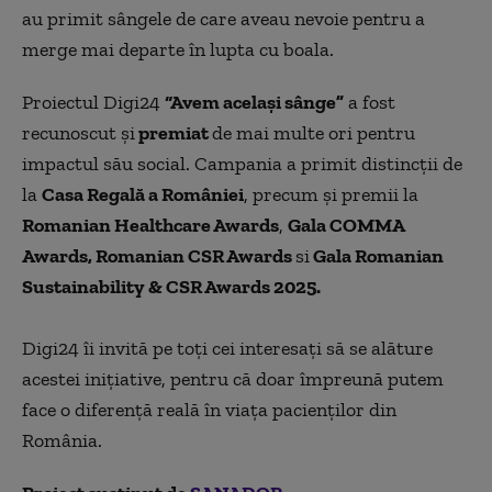
au primit sângele de care aveau nevoie pentru a
merge mai departe în lupta cu boala.
Proiectul Digi24
“Avem același sâ
nge
”
a fost
recunoscut și
premiat
de mai multe ori pentru
impactul său social. Campania a primit distincții de
la
Casa Regal
ă
a Rom
âniei
, precum și premii la
Romanian Healthcare Awards
,
Gala COMMA
Awards, Romanian CSR Awards
si
Gala Romanian
Sustainability & CSR Awards 2025.
Digi24 îi invită pe toți cei interesați să se alăture
acestei inițiative, pentru că doar împreună putem
face o diferență reală în viața pacienților din
România.