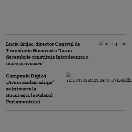
Ștefan Busnatu, medic
cardiolog: "Donarea de
sânge oferă multiple
beneficii"
Lucia Grijac, director Centrul de
Transfuzie București: "Luna
decembrie constituie întotdeauna o
mare provocare"
Campania Digi24
„Avem același sânge”
se întoarce la
București, la Palatul
Parlamentului
Ministrul Sănătății: „Avem
același sânge” arată ce poate