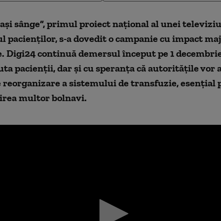
și sânge”, primul proiect național al unei televiziu
ul pacienților, s-a dovedit o campanie cu impact maj
. Digi24 continuă demersul început pe 1 decembri
uta pacienții, dar și cu speranța că autoritățile vor 
 reorganizare a sistemului de transfuzie, esențial
irea multor bolnavi.