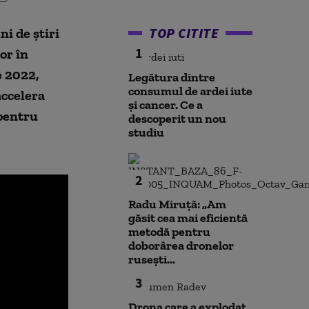
TOP CITITE
ni de știri
1
or în
e 2022,
Legătura dintre
consumul de ardei iute
accelera
și cancer. Ce a
 pentru
descoperit un nou
studiu
2
Radu Miruță: „Am
găsit cea mai eficientă
metodă pentru
doborârea dronelor
rusești...
3
Drona care a explodat