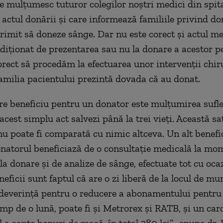
le mulțumesc tuturor colegilor noștri medici din spit
 actul donării și care informează familiile privind d
 trimit să doneze sânge. Dar nu este corect și actul m
ndiționat de prezentarea sau nu la donare a acestor p
orect să procedăm la efectuarea unor intervenții chir
amilia pacientului prezintă dovada că au donat.
e beneficiu pentru un donator este mulțumirea sufle
 acest simplu act salvezi până la trei vieți. Această sa
u poate fi comparată cu nimic altceva. Un alt benefi
onatorul beneficiază de o consultație medicală la mo
la donare și de analize de sânge, efectuate tot cu oca
neficii sunt faptul că are o zi liberă de la locul de mu
adeverință pentru o reducere a abonamentului pentru
mp de o lună, poate fi și Metrorex și RATB, și un car
l a șapte bonuri de masă, în total 280 lei”, spune dr.