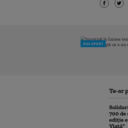
DIGI SPORT
Te-ar p
Solidar
700 de 
ediție
Viață”