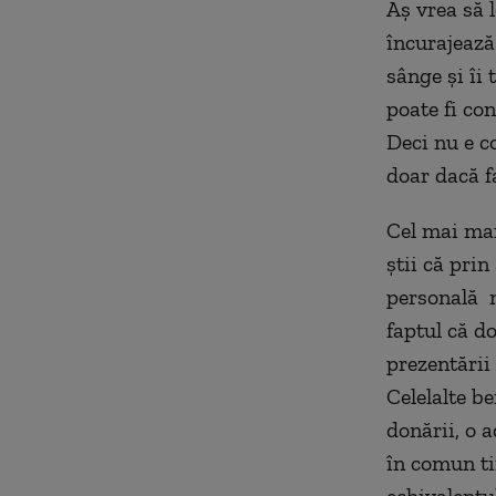
Aș vrea să 
încurajează
sânge și îi
poate fi co
Deci nu e c
doar dacă f
Cel mai mar
știi că prin
personală n
faptul că d
prezentării 
Celelalte be
donării, o 
în comun ti
echivalentu