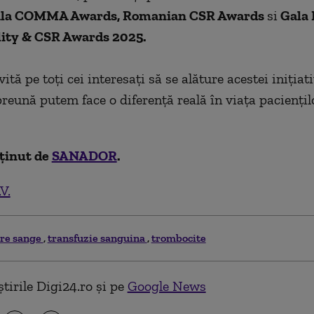
la COMMA Awards, Romanian CSR Awards
si
Gala
lity & CSR Awards 2025.
vită pe toți cei interesați să se alăture acestei inițiat
reună putem face o diferență reală în viața paciențil
sținut de
SANADOR
.
V.
re sange
transfuzie sanguina
trombocite
tirile Digi24.ro și pe
Google News