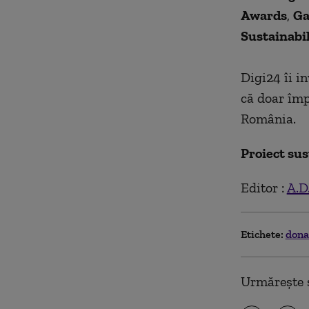
Awards
,
Ga
Sustainabi
Digi24 îi in
că doar împ
România.
Proiect su
Editor :
A.D.
Etichete:
dona
Urmărește ș