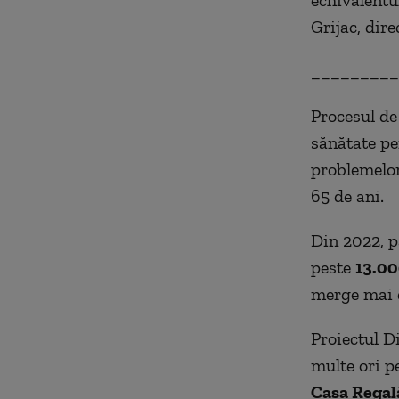
Grijac, dir
_________
Procesul de
sănătate pe
problemelor
65 de ani.
Din 2022, p
peste
13.00
merge mai d
Proiectul D
multe ori p
Casa Regal