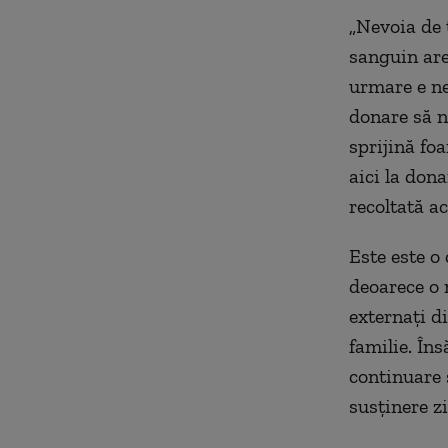
„Nevoia de 
sanguin are
urmare e ne
donare să n
sprijină fo
aici la don
recoltată a
Este este o
deoarece o 
externați di
familie. În
continuare 
susținere z