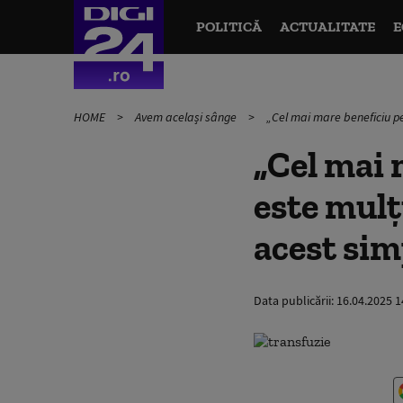
POLITICĂ
ACTUALITATE
E
HOME
Avem același sânge
„Cel mai mare beneficiu pen
„Cel mai 
este mulț
acest simp
Data publicării:
16.04.2025 1