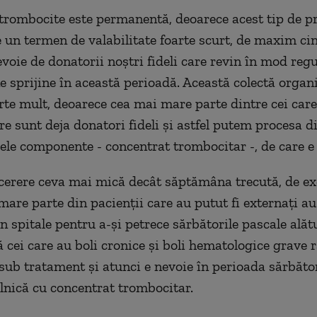
trombocite este permanentă, deoarece acest tip de p
 un termen de valabilitate foarte scurt, de maxim cinc
voie de donatorii noștri fideli care revin în mod regu
e sprijine în această perioadă. Această colectă organi
arte mult, deoarece cea mai mare parte dintre cei care
are sunt deja donatori fideli și astfel putem procesa 
cele componente - concentrat trombocitar -, de care e
 cerere ceva mai mică decât săptămâna trecută, de e
mare parte din pacienții care au putut fi externați au
n spitale pentru a-și petrece sărbătorile pascale alăt
să cei care au boli cronice și boli hematologice grave
sub tratament și atunci e nevoie în perioada sărbător
ilnică cu concentrat trombocitar.