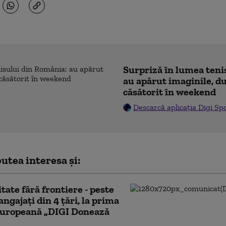
Surpriză în lumea teni
au apărut imaginile, du
căsătorit în weekend
Descarcă aplicația Digi Sp
utea interesa și:
itate fără frontiere - peste
angajați din 4 țări, la prima
 europeană „DIGI Donează