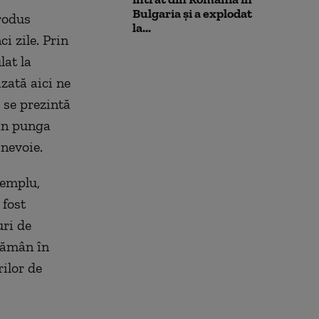
Bulgaria şi a explodat
rodus
la...
i zile. Prin
lat la
zată aici ne
 se prezintă
din punga
 nevoie.
xemplu,
 fost
uri de
 rămân în
ilor de