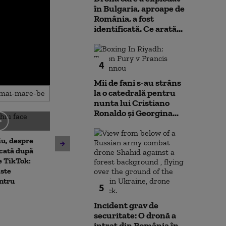
în Bulgaria, aproape de
România, a fost
identificată. Ce arată...
4
Mii de fani s-au strâns
la o catedrală pentru
nunta lui Cristiano
Ronaldo şi Georgina...
Tinerii care au atacat
u, despre
Ce spune Danie
ambulanța din Cluj, reținuți
cată după
despre scorul d
24 de ore. Mărturia
e TikTok:
prezidențiale:
echipajului
iste
să conving”
ntru
5
Incident grav de
securitate: O dronă a
intrat din România în