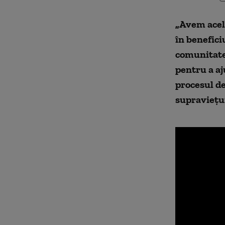
„Avem acela
în benefici
comunitate
pentru a aj
procesul de
supraviețu