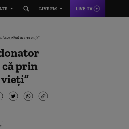
LIVE TV
LTE
LIVE FM
lvezi până la trei vieți”
 donator
 că prin
 vieți”
e