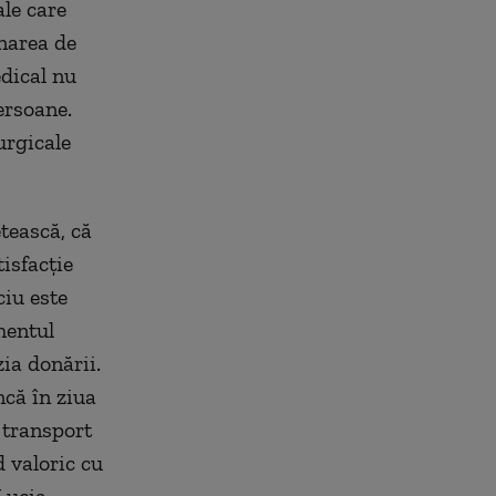
ale care
onarea de
edical nu
ersoane.
urgicale
tească, că
tisfacție
ciu este
mentul
zia donării.
ncă în ziua
 transport
d valoric cu
 Lucia