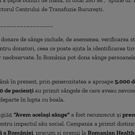
ectorul Centrului de Transfuzie București.
________________
 donare de sânge include, de asemenea, verificarea st
ntru donatori, ceea ce poate ajuta la identificarea ti
 neobservate. În România pot dona sânge persoanele 
ână în prezent, prin generozitatea a aproape
5.000 d
0 de pacienți
au primit sângele de care aveau nevoie
eparte în lupta cu boala.
igi24
“Avem același sâ
nge
”
a fost recunoscut și
prem
entru impactul său social. Campania a primit distincț
ă
a Rom
âniei
, precum și premii la
Romanian Health