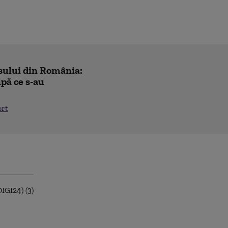
sului din România:
pă ce s-au
ort