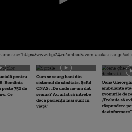
me
cială pentru
Cum se scurg bani din
Oana Gheorghi
RR: România
sistemul de sănătate. Șeful
ambulanța ata
ă peste 750 de
CNAS: „De unde ne-am dat
zvonurile de p
uro. Ce
seama? Au uitat să întrebe
„Trebuie să ex
dacă pacienții mai sunt în
răspundere pe
viață”
dezinformare”