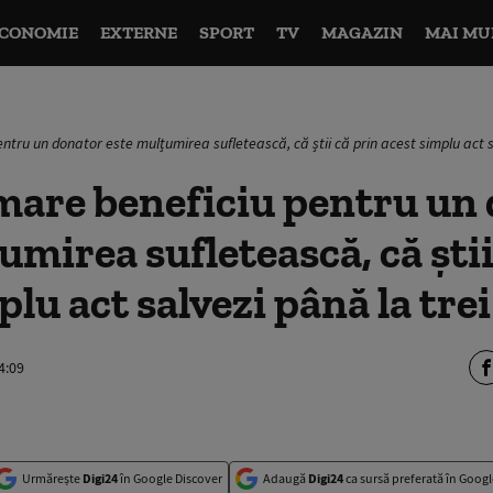
CONOMIE
EXTERNE
SPORT
TV
MAGAZIN
MAI MU
tru un donator este mulțumirea sufletească, că știi că prin acest simplu act sa
mare beneficiu pentru un
umirea sufletească, că știi
lu act salvezi până la trei
4:09
Urmărește
Digi24
în Google Discover
Adaugă
Digi24
ca sursă preferată în Googl