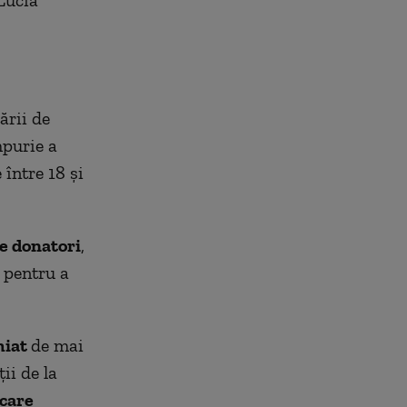
ării de
mpurie a
între 18 și
e donatori
,
 pentru a
iat
de mai
ii de la
care