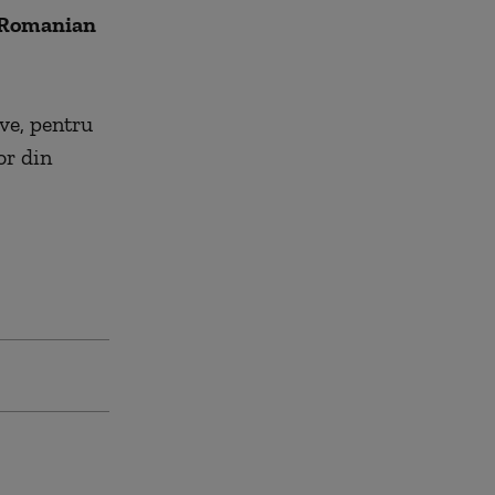
 Romanian
ive, pentru
or din