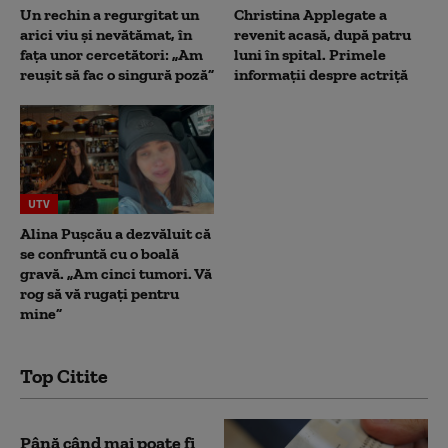
Un rechin a regurgitat un
Christina Applegate a
arici viu și nevătămat, în
revenit acasă, după patru
fața unor cercetători: „Am
luni în spital. Primele
reușit să fac o singură poză”
informații despre actriță
UTV
Alina Pușcău a dezvăluit că
se confruntă cu o boală
gravă. „Am cinci tumori. Vă
rog să vă rugați pentru
mine”
Top Citite
Până când mai poate fi