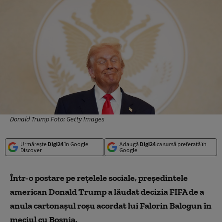
Donald Trump Foto: Getty Images
Urmărește
Digi24
în Google
Adaugă
Digi24
ca sursă preferată în
Discover
Google
Într-o postare pe reţelele sociale, preşedintele
american Donald Trump a lăudat decizia FIFA de a
anula cartonașul roșu acordat lui Falorin Balogun în
meciul cu Bosnia.