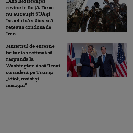
„Axa Rezistenței”
revine în forță. De ce
nu au reușit SUA și
Israelul să slăbească
rețeaua condusă de
Iran
Ministrul de externe
britanic a refuzat să
răspundă la
Washington dacă îl mai
consideră pe Trump
„idiot, rasist şi
misogin”
Luis Figo, pe lista celor
care cer demisia lui
Gianni Infantino:
„Soluţia se rezumă la
trei cuvinte”