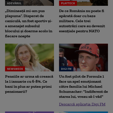
ADEVĂRUL
PLAYTECH
„Dimineață mi-am pus
De ce România nu poate fi
plapuma”. Disperat de
apărată doar cu baze
caniculă, un fost sportiv și-
militare. Cele trei
a amenajat subsolul
autostrăzi care au devenit
blocului și doarme acolo în
esențiale pentru NATO
fiecare noapte
NEWSWEEK
DIGI FM
Pensiile ar urma să crească
Un fost pilot de Formula 1
la 1 ianuarie cu 6-8%. Ce
face un apel emoționant
bani în plus ar putea primi
către familia lui Michael
pensionarii?
Schumacher: "Indiferent de
starea lui, vreau să-l văd"
Descarcă aplicația Digi FM