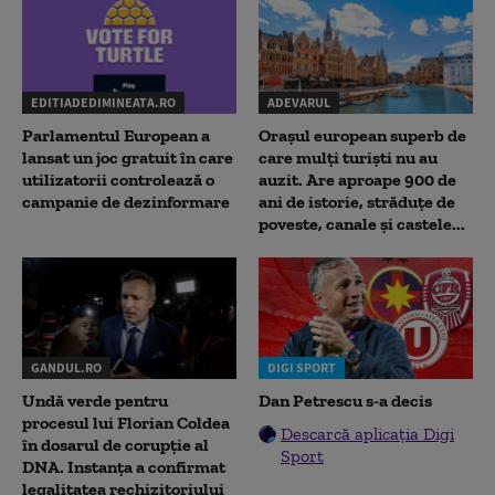
EDITIADEDIMINEATA.RO
ADEVARUL
Parlamentul European a
Orașul european superb de
lansat un joc gratuit în care
care mulți turiști nu au
utilizatorii controlează o
auzit. Are aproape 900 de
campanie de dezinformare
ani de istorie, străduțe de
poveste, canale și castele...
GANDUL.RO
DIGI SPORT
Undă verde pentru
Dan Petrescu s-a decis
procesul lui Florian Coldea
Descarcă aplicația Digi
în dosarul de corupție al
Sport
DNA. Instanța a confirmat
legalitatea rechizitoriului