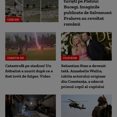
turiști pe Platoul
Bucegi. Imaginile
publicate de Salvamont
Prahova au revoltat
CANCAN
românii
FANATIK.RO
FILM NOW
Catastrofă pe stadion! Un
Sebastian Stan a devenit
fotbalist a murit după ce a
tată. Annabelle Wallis,
fost lovit de fulger. Video
iubita actorului originar
din Constanța, a născut
primul copil al cuplului