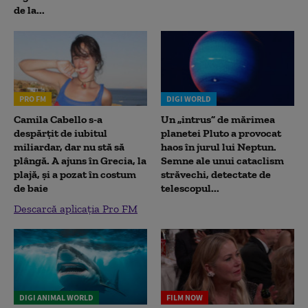
de la...
PRO FM
DIGI WORLD
Camila Cabello s-a
Un „intrus” de mărimea
despărțit de iubitul
planetei Pluto a provocat
miliardar, dar nu stă să
haos în jurul lui Neptun.
plângă. A ajuns în Grecia, la
Semne ale unui cataclism
plajă, și a pozat în costum
străvechi, detectate de
de baie
telescopul...
Descarcă aplicația Pro FM
DIGI ANIMAL WORLD
FILM NOW