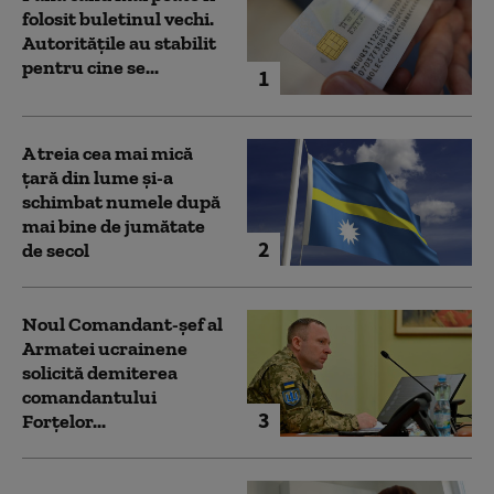
folosit buletinul vechi.
Autoritățile au stabilit
pentru cine se...
1
A treia cea mai mică
țară din lume și-a
schimbat numele după
mai bine de jumătate
2
de secol
Noul Comandant-șef al
Armatei ucrainene
solicită demiterea
comandantului
3
Forțelor...