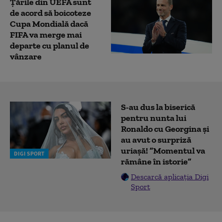
Țările din UEFA sunt
de acord să boicoteze
Cupa Mondială dacă
FIFA va merge mai
departe cu planul de
vânzare
S-au dus la biserică
pentru nunta lui
Ronaldo cu Georgina și
au avut o surpriză
uriașă! ”Momentul va
DIGI SPORT
rămâne în istorie”
Descarcă aplicația Digi
Sport