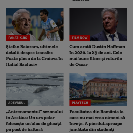
FANATIK.RO
FILM NOW
Ștefan Baiaram, ultimele
Cum arată Dustin Hoffman
detalii despre transfer.
în 2026, la 89 de ani. Cele
Poate pleca de la Craiova în
mai bune filme și rolurile
Italia! Exclusiv
de Oscar
ADEVĂRUL
PLAYTECH
„Antrenamentul” sezonului
Facultatea din România la
în Arctica: Un urs polar
care nu mai vrea nimeni să
folosește un bloc de gheață
înveţe. A pierdut aproape
pe post de halteră
jumătate din studenţi