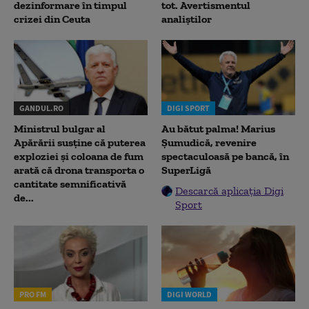
dezinformare în timpul
tot. Avertismentul
crizei din Ceuta
analiștilor
GANDUL.RO
DIGI SPORT
Ministrul bulgar al
Au bătut palma! Marius
Apărării susține că puterea
Șumudică, revenire
exploziei și coloana de fum
spectaculoasă pe bancă, în
arată că drona transporta o
SuperLigă
cantitate semnificativă
Descarcă aplicația Digi
de...
Sport
PRO FM
DIGI WORLD