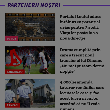
PARTENERII NOȘTRI
Portalul Leului aduce
întâlniri cu potențial
uriaș pentru 3 zodii.
Viața lor poate lua o
nouă direcție
PE ROZ
Drama cumplită prin
care a trecut noul
transfer al lui Dinamo:
„Nu mai puteam dormi
nopțile”
FANATIK.RO
4.000 lei amendă
tuturor românilor care
locuiesc la casă și fac
acest lucru în curte,
crezând că nu îi vede
CANCAN
nimeni