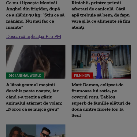
Ce nu-i lipsește Monicăi
Rinichii, printre primii
Anghel din frigider, după
afectați de caniculă. Câtă
ce a slăbit 40 kg: “Știu ce să
apă trebuie să bem, de fapt,
mănânc. Nu mai fac ca
vara și la ce alimente să fim
înainte”
atenți
Descarcă aplicația Pro FM
DIGI ANIMAL WORLD
FILM NOW
A lăsat geamul mașinii
Matt Damon, eclipsat de
deschis peste noapte, iar
frumoasa lui soție, pe
când s-a trezit a găsit
covorul roșu. Tablou
animalul atârnat de volan:
superb de familie alături de
„Noroc că se mișcă greu”
două dintre fiicele lor, la
Seul