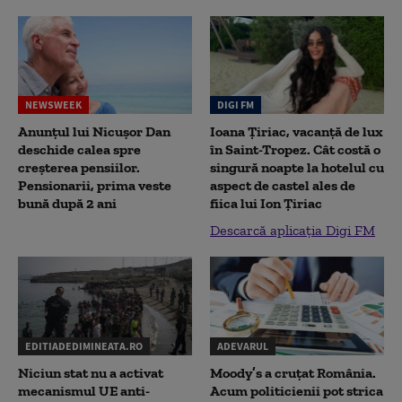
NEWSWEEK
DIGI FM
Anunțul lui Nicușor Dan
Ioana Țiriac, vacanță de lux
deschide calea spre
în Saint-Tropez. Cât costă o
creșterea pensiilor.
singură noapte la hotelul cu
Pensionarii, prima veste
aspect de castel ales de
bună după 2 ani
fiica lui Ion Țiriac
Descarcă aplicația Digi FM
EDITIADEDIMINEATA.RO
ADEVARUL
Niciun stat nu a activat
Moody’s a cruțat România.
mecanismul UE anti-
Acum politicienii pot strica