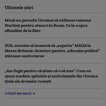
Ultimele știri
Musk nu permite Ucrainei să utilizeze reţeaua
Starlink pentru atacuri în Rusia. Ce le-a spus
oficialilor de la Kiev
SUA, acuzate că încearcă să „exporte” MAGA în
Marea Britanie. Granturi pentru „educație publică”
stârnesc controverse
„Am fugit pentru că știam că o să mor”. Cum au
ajuns medicii, spitalele și ambulanțele din Ucraina
ținte ale dronelor rusești
CITEȘTE MAI MULTE