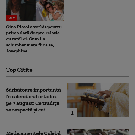
UTV
Gina Pistol a vorbit pentru
prima dată despre relația
cu tatăl ei. Cum i-a
schimbat viața fiica sa,
Josephine
Top Citite
Sărbătoare importantă
în calendarul ortodox
pe 7 august: Ce tradiții
se respectă și cui...
1
Medicamentele Colebil