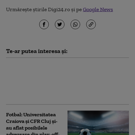
Urmărește știrile Digi24.ro și pe
Google News
Te-ar putea interesa și:
Tragedie în fotbalul
thailandez: Momentul
în care un jucător a
murit lovit de trăsnet
în timpul unui meci
Fotbal: Universitatea
Craiova şi CFR Cluj şi-
au aflat posibilele
adversare din play-off-