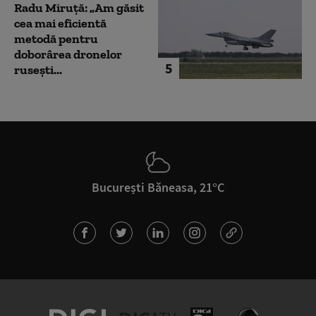
Radu Miruță: „Am găsit
cea mai eficientă
metodă pentru
doborârea dronelor
5
rusești...
București Băneasa, 21°C