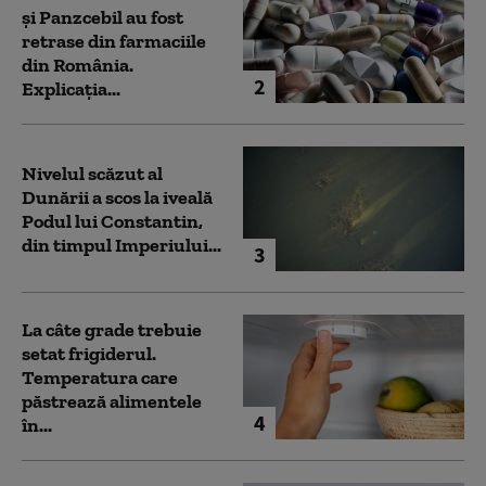
și Panzcebil au fost
retrase din farmaciile
din România.
2
Explicația...
Nivelul scăzut al
Dunării a scos la iveală
Podul lui Constantin,
din timpul Imperiului...
3
La câte grade trebuie
setat frigiderul.
Temperatura care
păstrează alimentele
4
în...