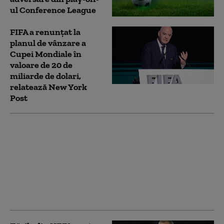
ul Conference League
FIFA a renunțat la
planul de vânzare a
Cupei Mondiale în
valoare de 20 de
miliarde de dolari,
relatează New York
Post
Fisură în frontul
contra FIFA. O țară din
Concacaf spune că „ar
vrea să examineze
propunerea”
participațiilor către
privați