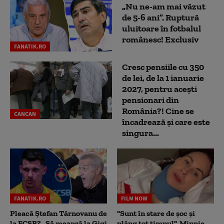
„Nu ne-am mai văzut
de 5-6 ani”. Ruptură
uluitoare în fotbalul
românesc! Exclusiv
FANATIK.RO
Cresc pensiile cu 350
de lei, de la 1 ianuarie
2027, pentru acești
pensionari din
România?! Cine se
CANCAN
încadrează și care este
singura...
FANATIK.RO
FILM NOW
Pleacă Ștefan Târnovanu de
"Sunt în stare de șoc și
la FCSB? „Să meargă la Gigi
plâng tot timpul". Minnie