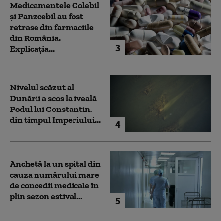
Medicamentele Colebil
și Panzcebil au fost
retrase din farmaciile
din România.
3
Explicația...
Nivelul scăzut al
Dunării a scos la iveală
Podul lui Constantin,
din timpul Imperiului...
4
Anchetă la un spital din
cauza numărului mare
de concedii medicale în
plin sezon estival...
5