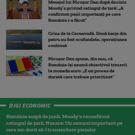
Mesajul lui Nicușor Dan după decizia
Moody’s privind ratingul de țară: „A
confirmat pașii importanți pe care
România i-a făcut”
Criza de la Cernavodă. Două barje din
patru au fost scufundate, operațiunea
continuă
Nicușor Dan spune, din nou, că
România își asumă obiectivul trecerii
la moneda euro: „E un proces de
durată care trebuie prioritizat”
DIGI ECONOMIC
România scapă de junk. Moody's reconfirmă
ratingul de țară. Nazare: Un semnal important pe
care am dorit să-l transmitem piețelor