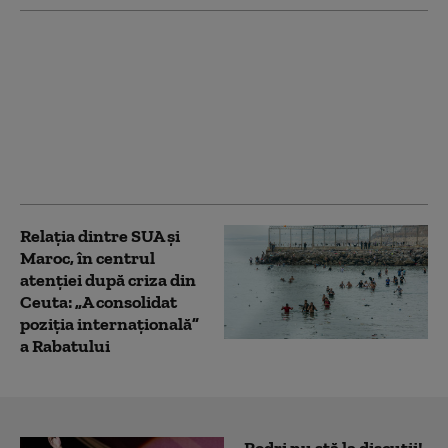
„Orban cel roșu” sau
vizionar? Criza din
Ceuta reaprinde
dezbaterea despre
rolul premierului
spaniol Pedro Sanchez
în UE
Relația dintre SUA și
Maroc, în centrul
atenției după criza din
Ceuta: „A consolidat
poziția internațională”
a Rabatului
Rodri nu stă la discuții!