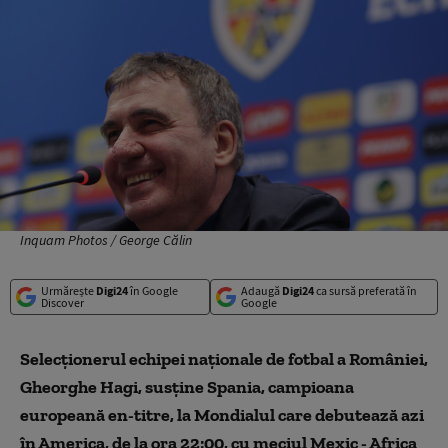
Inquam Photos / George Călin
Urmărește
Digi24
în Google
Adaugă
Digi24
ca sursă preferată în
Discover
Google
Selecționerul echipei naționale de fotbal a României,
Gheorghe Hagi, susține Spania, campioana
europeană en-titre, la Mondialul care debutează azi
în America, de la ora 22:00, cu meciul Mexic - Africa