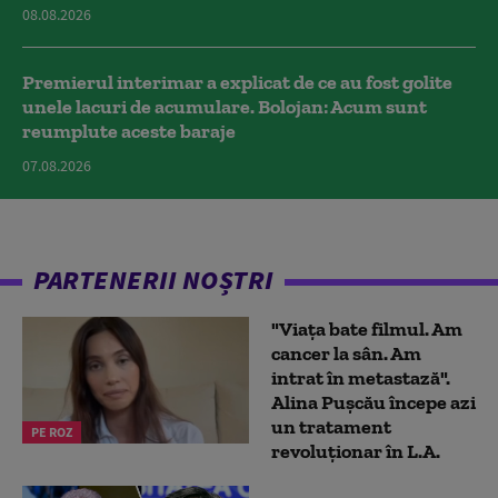
08.08.2026
Premierul interimar a explicat de ce au fost golite
unele lacuri de acumulare. Bolojan: Acum sunt
reumplute aceste baraje
07.08.2026
PARTENERII NOȘTRI
"Viața bate filmul. Am
cancer la sân. Am
intrat în metastază".
Alina Pușcău începe azi
un tratament
PE ROZ
revoluționar în L.A.