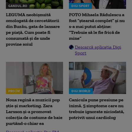
GANDUL.RO
DIGI SPORT
LEGUMA neobișnuită
FOTO Mihaela Rădulescu a
omologată de cercetătorii
fost ”ștearsă complet” și nu
din Buzău, gata de lansare
s-a mai putut abține:
pe piață. Cum poate fi
”Trebuie să le fie frică de
consumată și de unde
mine”
provine soiul
Descarcă aplicația Digi
Sport
PRO FM
DIGI WORLD
Noua regină a muzicii pop
Canicula pune presiune pe
știe și marketing. Zara
inimă. 5 simptome care nu
Larsson și-a promovat
trebuie ignorate niciodată,
colecția de costume de baie
potrivit unui cardiolog
purtând-o chiar ea