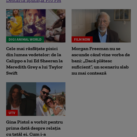
Descarcă aplicația Pro FM
DIGI ANIMAL WORLD
FILM NOW
Cele mai răsfățate pisici
Morgan Freeman nu se
din lumea vedetelor: de la
ascunde când vine vorba de
Calippo a lui Ed Sheeran la
bani: „Dacă plătesc
Meredith Grey a lui Taylor
suficient”, un scenariu slab
Swift
nu mai contează
UTV
Gina Pistol a vorbit pentru
prima dată despre relația
cu tatăl ei. Cum i-a