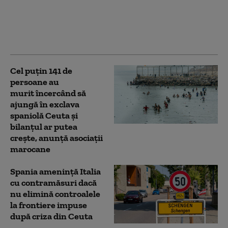
frontieră pentru
călătorii din Italia,
după măsurile luate de
Roma
Cel puţin 141 de
persoane au
murit încercând să
ajungă în exclava
spaniolă Ceuta şi
bilanţul ar putea
creşte, anunță asociații
marocane
Spania ameninţă Italia
cu contramăsuri dacă
nu elimină controalele
la frontiere impuse
după criza din Ceuta