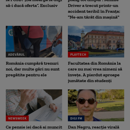
să-i ducă oferta”. Exclusiv
Driver a trecut printr-un
accident teribil în Franța:
"Ne-am târât din mașină"
ADEVĂRUL
PLAYTECH
România cumpără trenuri
Facultatea din România la
noi, dar multe gări nu sunt
care nu mai vrea nimeni să
pregătite pentru ele
înveţe. A pierdut aproape
jumătate din studenţi
NEWSWEEK
DIGI FM
Ce pensie iei dacă ai muncit
Dan Negru, reacție virală