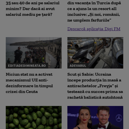
35 sau 40 de ani pe salariul
din vacanța în Turcia după
minim? Dar dacă ai avut
ce a ajuns la un resort all
salariul mediu pe țară?
inclusive: „Și noi, românii,
ne umplem farfuriile”
Descarcă aplicația Digi FM
EDITIADEDIMINEATA.RO
ADEVARUL
Niciun stat nu a activat
Scut și Sabie: Ucraina
mecanismul UE anti-
începe producția în masă a
dezinformare în timpul
antirachetelor „Freyja” și
crizei din Ceuta
testează cu succes prima sa
rachetă balistică autohtonă