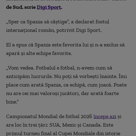
de Sud, scrie
Digi Sport
.
„Sper ca Spania să câştige”, a declarat fostul
internațional român, potrivit Digi Sport.
El a spus că Spania este favorita lui și n-a exclus să
apară și alte echipe favorite.
„Vom vedea. Fotbalul e fotbal, n-avem cum să
anticipăm lucrurile. Nu poţi să vorbeşti înainte. Îmi
place cum arată Spania, ca echipă, cum joacă. Poate
nu are cei mai valoroşi jucători, dar arată foarte
bine.”
Campionatul Mondial de fotbal 2026
începe azi
și
are loc în trei țări: SUA, Mexic și Canada. Este
primul turneu final al Cupei Mondiale din istorie