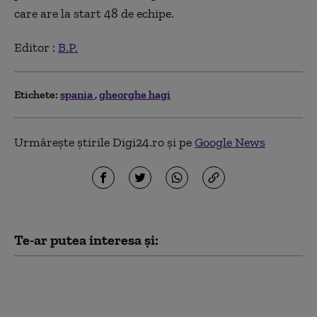
care are la start 48 de echipe.
Editor :
B.P.
Etichete:
spania
gheorghe hagi
Urmărește știrile Digi24.ro și pe
Google News
Te-ar putea interesa și:
Tensiuni maxime în
Schengen. Spania
impune controale la