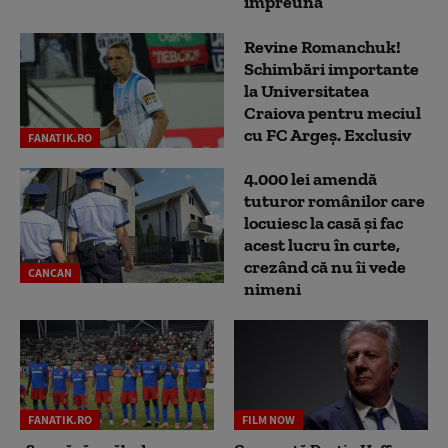
împreună
Revine Romanchuk!
Schimbări importante
la Universitatea
Craiova pentru meciul
cu FC Argeş. Exclusiv
FANATIK.RO
4.000 lei amendă
tuturor românilor care
locuiesc la casă și fac
acest lucru în curte,
crezând că nu îi vede
CANCAN
nimeni
FANATIK.RO
FILM NOW