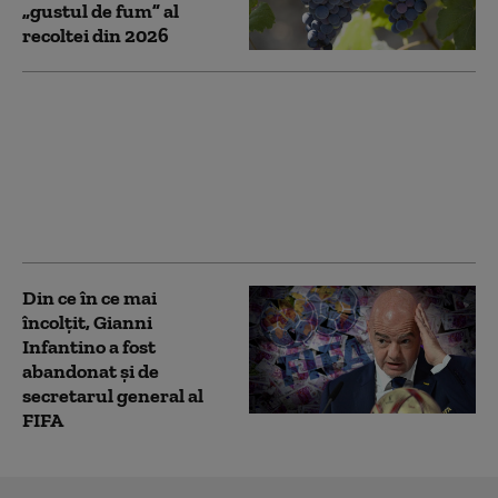
„gustul de fum” al
recoltei din 2026
Şase tineri au fost
împuşcați în sud-estul
Franţei cu o pușcă de
asalt. Atacatorul a tras
dintr-o maşină și a
fugit
Din ce în ce mai
încolțit, Gianni
Infantino a fost
abandonat și de
secretarul general al
FIFA