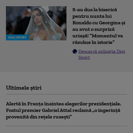
S-au dus la biserică
pentru nunta lui
Ronaldo cu Georgina și
au avut o surpriză
uriașă! ”Momentul va
DIGI SPORT
rămâne în istorie”
Descarcă aplicația Digi
Sport
Ultimele știri
Alertă în Franța înaintea alegerilor prezidențiale.
Fostul premier Gabriel Attal reclamă „o ingerință
provenită din rețele rusești”