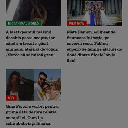
DIGI ANIMAL WORLD
FILM NOW
A lăsat geamul mașinii
Matt Damon, eclipsat de
deschis peste noapte, iar
frumoasa lui soție, pe
când s-a trezit a găsit
covorul roșu. Tablou
animalul atârnat de volan:
superb de familie alături de
„Noroc că se mișcă greu”
două dintre fiicele lor, la
Seul
UTV
Gina Pistol a vorbit pentru
prima dată despre relația
cu tatăl ei. Cum i-a
schimbat viața fiica sa,