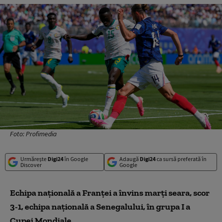
Foto: Profimedia
Urmărește
Digi24
în Google
Adaugă
Digi24
ca sursă preferată în
Discover
Google
Echipa naţională a Franţei a învins marţi seara, scor
3-1, echipa naţională a Senegalului, în grupa I a
Cupei Mondiale.