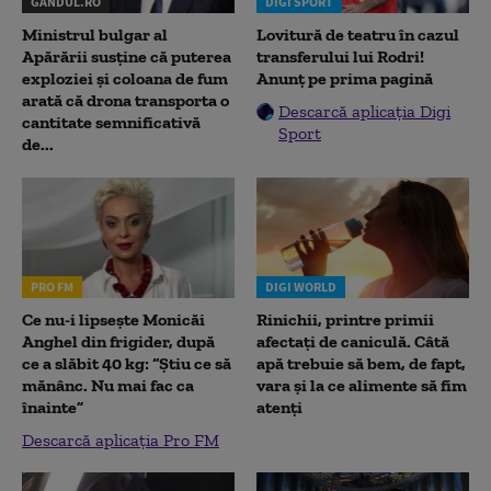
GANDUL.RO
DIGI SPORT
Ministrul bulgar al
Lovitură de teatru în cazul
Apărării susține că puterea
transferului lui Rodri!
exploziei și coloana de fum
Anunț pe prima pagină
arată că drona transporta o
Descarcă aplicația Digi
cantitate semnificativă
Sport
de...
PRO FM
DIGI WORLD
Ce nu-i lipsește Monicăi
Rinichii, printre primii
Anghel din frigider, după
afectați de caniculă. Câtă
ce a slăbit 40 kg: “Știu ce să
apă trebuie să bem, de fapt,
mănânc. Nu mai fac ca
vara și la ce alimente să fim
înainte”
atenți
Descarcă aplicația Pro FM