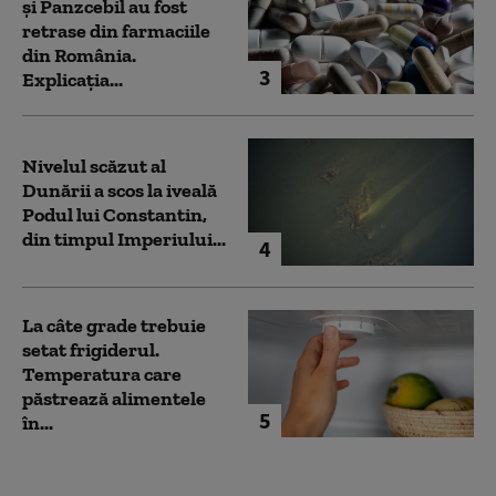
și Panzcebil au fost
retrase din farmaciile
din România.
3
Explicația...
Nivelul scăzut al
Dunării a scos la iveală
Podul lui Constantin,
din timpul Imperiului...
4
La câte grade trebuie
setat frigiderul.
Temperatura care
păstrează alimentele
5
în...