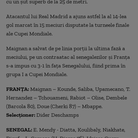
cu un şut superb de la 25 de metri.
Atacantul lui Real Madrid a ajuns astfel la al 14-lea
gol marcat în 15 meciuri disputate la turneele finale
ale Cupei Mondiale.
Maignan a salvat de pe linia porţii la ultima fază a
meciului, pe un contraatac al senegalezilor şi Franţa
s-a impus cu 3-1 în faţa Senegalului, fiind prima în
grupa I a Cupei Mondiale.
FRANŢA:
Maignan – Kounde, Saliba, Upamecano, T.
Hernandez – Tchouameni, Rabiot – Olise, Dembele
(Barcola 80), Doue (Cherki 87) – Mbappe.
Selecționer:
Dider Deschamps
SENEGAL:
E. Mendy - Diatta, Koulibaly, Niakhate,