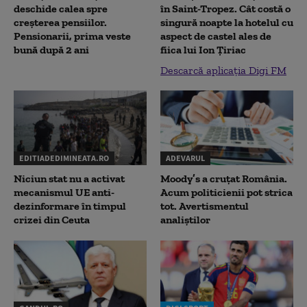
deschide calea spre
în Saint-Tropez. Cât costă o
creșterea pensiilor.
singură noapte la hotelul cu
Pensionarii, prima veste
aspect de castel ales de
bună după 2 ani
fiica lui Ion Țiriac
Descarcă aplicația Digi FM
EDITIADEDIMINEATA.RO
ADEVARUL
Niciun stat nu a activat
Moody’s a cruțat România.
mecanismul UE anti-
Acum politicienii pot strica
dezinformare în timpul
tot. Avertismentul
crizei din Ceuta
analiștilor