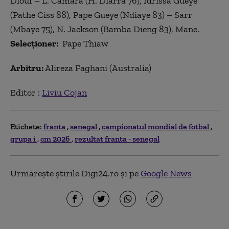
Diouf – L. Camara (H. Diarra 76), Idrissa Gueye
(Pathe Ciss 88), Pape Gueye (Ndiaye 83) – Sarr
(Mbaye 75), N. Jackson (Bamba Dieng 83), Mane.
Selecționer:
Pape Thiaw
Arbitru:
Alireza Faghani (Australia)
Editor :
Liviu Cojan
Etichete:
franta
senegal
campionatul mondial de fotbal
grupa i
cm 2026
rezultat franta - senegal
Urmărește știrile Digi24.ro și pe
Google News