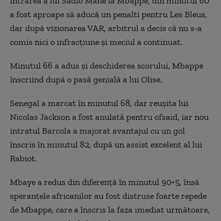
intrarea a lui Sadio Mane la Mbappe, din minutul 60
a fost aproape să aducă un penalti pentru Les Bleus,
dar după vizionarea VAR, arbitrul a decis că nu s-a
comis nici o infracţiune şi meciul a continuat.
Minutul 66 a adus şi deschiderea scorului, Mbappe
înscriind după o pasă genială a lui Olise.
Senegal a marcat în minutul 68, dar reuşita lui
Nicolas Jackson a fost anulată pentru ofsaid, iar nou
intratul Barcola a majorat avantajul cu un gol
înscris în minutul 82, după un assist excelent al lui
Rabiot.
Mbaye a redus din diferenţă în minutul 90+5, însă
speranţele africanilor au fost distruse foarte repede
de Mbappe, care a înscris la faza imediat următoare,