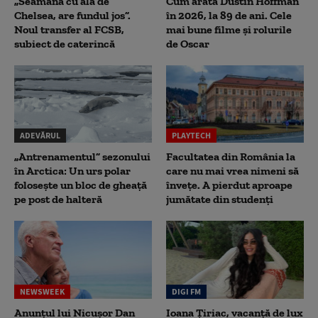
„Seamănă cu ăla de
Cum arată Dustin Hoffman
Chelsea, are fundul jos”.
în 2026, la 89 de ani. Cele
Noul transfer al FCSB,
mai bune filme și rolurile
subiect de caterincă
de Oscar
ADEVĂRUL
PLAYTECH
„Antrenamentul” sezonului
Facultatea din România la
în Arctica: Un urs polar
care nu mai vrea nimeni să
folosește un bloc de gheață
înveţe. A pierdut aproape
pe post de halteră
jumătate din studenţi
NEWSWEEK
DIGI FM
Anunțul lui Nicușor Dan
Ioana Țiriac, vacanță de lux