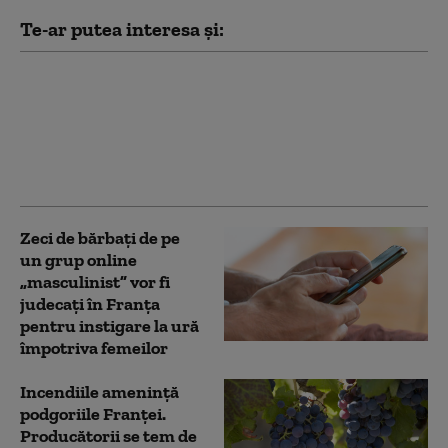
Te-ar putea interesa și:
Franţa avertizează că
„nu va tolera nicio
tentativă de ingerinţă
străină” în alegerile
prezidenţiale
Zeci de bărbați de pe
un grup online
„masculinist” vor fi
judecați în Franța
pentru instigare la ură
împotriva femeilor
Incendiile amenință
podgoriile Franței.
Producătorii se tem de