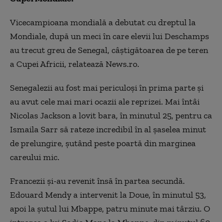
Vicecampioana mondială a debutat cu dreptul la
Mondiale, după un meci în care elevii lui Deschamps
au trecut greu de Senegal, câştigătoarea de pe teren
a Cupei Africii, relatează News.ro.
Senegalezii au fost mai periculoşi în prima parte şi
au avut cele mai mari ocazii ale reprizei. Mai întâi
Nicolas Jackson a lovit bara, în minutul 25, pentru ca
Ismaila Sarr să rateze incredibil în al şaselea minut
de prelungire, şutând peste poartă din marginea
careului mic.
Francezii şi-au revenit însă în partea secundă.
Edouard Mendy a intervenit la Doue, în minutul 53,
apoi la şutul lui Mbappe, patru minute mai târziu. O