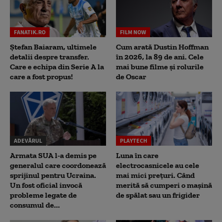
FANATIK.RO
FILM NOW
Ștefan Baiaram, ultimele
Cum arată Dustin Hoffman
detalii despre transfer.
în 2026, la 89 de ani. Cele
Care e echipa din Serie A la
mai bune filme și rolurile
care a fost propus!
de Oscar
ADEVĂRUL
PLAYTECH
Armata SUA l-a demis pe
Luna în care
generalul care coordonează
electrocasnicele au cele
sprijinul pentru Ucraina.
mai mici prețuri. Când
Un fost oficial invocă
merită să cumperi o mașină
probleme legate de
de spălat sau un frigider
consumul de...