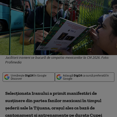
Jucătorii iranieni se bucură de simpatia mexicanilor la CM 2026. Foto:
Profimedia
Urmărește
Digi24
în Google
Adaugă
Digi24
ca sursă preferată în
Discover
Google
Selecţionata Iranului a primit manifestări de
susţinere din partea fanilor mexicani în timpul
şederii sale la Tijuana, oraşul ales ca bază de
cantonament şi antrenamente pe durata Cupei