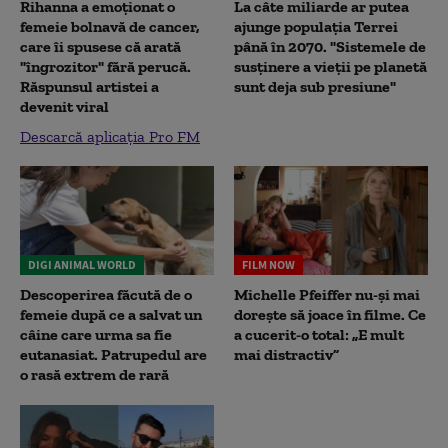
Rihanna a emoționat o
La câte miliarde ar putea
femeie bolnavă de cancer,
ajunge populația Terrei
care îi spusese că arată
până în 2070. "Sistemele de
"îngrozitor" fără perucă.
susținere a vieții pe planetă
Răspunsul artistei a
sunt deja sub presiune"
devenit viral
Descarcă aplicația Pro FM
DIGI ANIMAL WORLD
FILM NOW
Descoperirea făcută de o
Michelle Pfeiffer nu-și mai
femeie după ce a salvat un
dorește să joace în filme. Ce
câine care urma sa fie
a cucerit-o total: „E mult
eutanasiat. Patrupedul are
mai distractiv”
o rasă extrem de rară