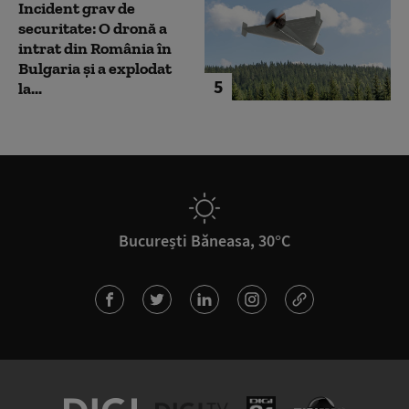
Incident grav de
securitate: O dronă a
intrat din România în
Bulgaria şi a explodat
5
la...
București Băneasa, 30°C