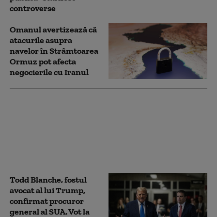
controverse
Omanul avertizează că
atacurile asupra
navelor în Strâmtoarea
Ormuz pot afecta
negocierile cu Iranul
Iranul pune o condiție
Statelor Unite pentru
deblocarea Strâmtorii
Ormuz
Todd Blanche, fostul
avocat al lui Trump,
confirmat procuror
general al SUA. Vot la