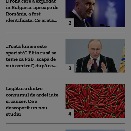
Drona care a explodat
în Bulgaria, aproape de
România, a fost
identificată. Ce arată...
2
„Toată lumea este
speriată”. Elita rusă se
teme că FSB „scapă de
sub control”, după ce...
3
Legătura dintre
consumul de ardei iute
și cancer. Ce a
descoperit un nou
4
studiu