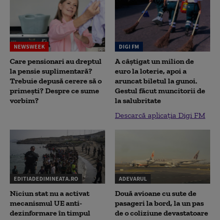
NEWSWEEK
DIGI FM
Care pensionari au dreptul
A câștigat un milion de
la pensie suplimentară?
euro la loterie, apoi a
Trebuie depusă cerere să o
aruncat biletul la gunoi.
primești? Despre ce sume
Gestul făcut muncitorii de
vorbim?
la salubritate
Descarcă aplicația Digi FM
EDITIADEDIMINEATA.RO
ADEVARUL
Niciun stat nu a activat
Două avioane cu sute de
mecanismul UE anti-
pasageri la bord, la un pas
dezinformare în timpul
de o coliziune devastatoare