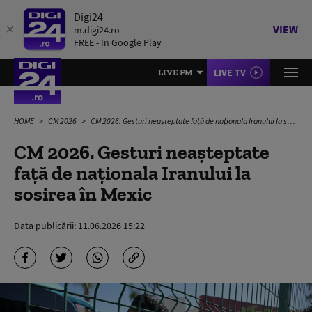
Digi24
VIEW
m.digi24.ro
FREE - In Google Play
LIVE TV
LIVE FM
HOME
CM 2026
CM 2026. Gesturi neașteptate față de naționala Iranului la sosirea în Mexic
CM 2026. Gesturi neașteptate
față de naționala Iranului la
sosirea în Mexic
Data publicării:
11.06.2026 15:22