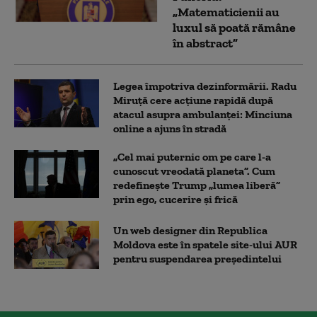
„Matematicienii au
luxul să poată rămâne
în abstract”
Legea împotriva dezinformării. Radu
Miruță cere acțiune rapidă după
atacul asupra ambulanței: Minciuna
online a ajuns în stradă
„Cel mai puternic om pe care l-a
cunoscut vreodată planeta”. Cum
redefinește Trump „lumea liberă”
prin ego, cucerire și frică
Un web designer din Republica
Moldova este în spatele site-ului AUR
pentru suspendarea președintelui