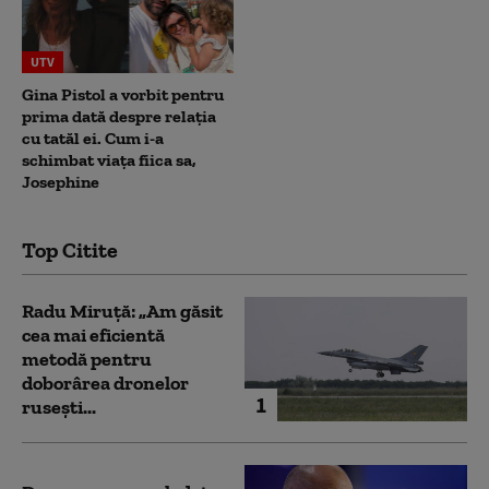
UTV
Gina Pistol a vorbit pentru
prima dată despre relația
cu tatăl ei. Cum i-a
schimbat viața fiica sa,
Josephine
Top Citite
Radu Miruță: „Am găsit
cea mai eficientă
metodă pentru
doborârea dronelor
1
rusești...