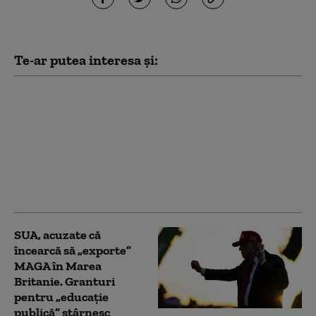
Te-ar putea interesa și:
Cum funcționează
Sovintern, noua rețea
internațională a
„socialiștilor” cu care
Kremlinul atrage
recruți din Occident în
armata Rusiei
SUA, acuzate că
încearcă să „exporte”
MAGA în Marea
Britanie. Granturi
pentru „educație
publică” stârnesc