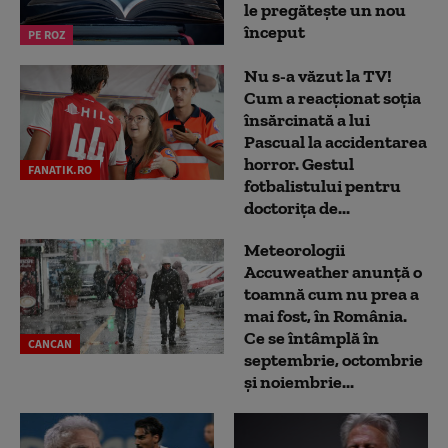
le pregătește un nou
început
PE ROZ
Nu s-a văzut la TV!
Cum a reacţionat soţia
însărcinată a lui
Pascual la accidentarea
horror. Gestul
FANATIK.RO
fotbalistului pentru
doctoriţa de...
Meteorologii
Accuweather anunță o
toamnă cum nu prea a
mai fost, în România.
Ce se întâmplă în
CANCAN
septembrie, octombrie
și noiembrie...