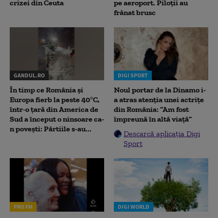
crizei din Ceuta
pe aeroport. Piloții au
frânat brusc
GANDUL.RO
DIGI SPORT
În timp ce România și
Noul portar de la Dinamo i-
Europa fierb la peste 40°C,
a atras atenția unei actrițe
într-o țară din America de
din România: ”Am fost
Sud a început o ninsoare ca-
împreună în altă viață”
n povești: Pârtiile s-au...
Descarcă aplicația Digi
Sport
PRO FM
DIGI WORLD