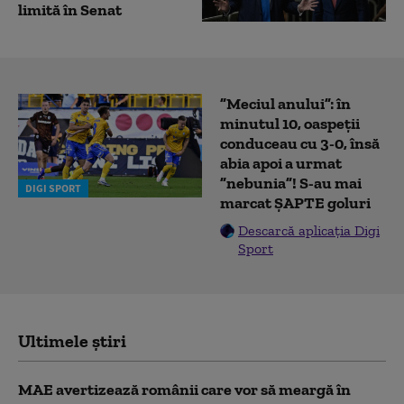
limită în Senat
”Meciul anului”: în
minutul 10, oaspeții
conduceau cu 3-0, însă
abia apoi a urmat
”nebunia”! S-au mai
DIGI SPORT
marcat ȘAPTE goluri
Descarcă aplicația Digi
Sport
Ultimele știri
MAE avertizează românii care vor să meargă în