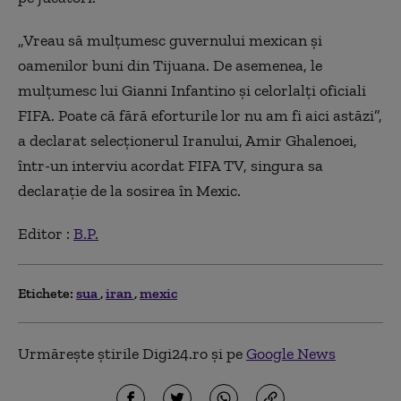
„Vreau să mulţumesc guvernului mexican şi
oamenilor buni din Tijuana. De asemenea, le
mulţumesc lui Gianni Infantino şi celorlalţi oficiali
FIFA. Poate că fără eforturile lor nu am fi aici astăzi”,
a declarat selecţionerul Iranului, Amir Ghalenoei,
într-un interviu acordat FIFA TV, singura sa
declaraţie de la sosirea în Mexic.
Editor :
B.P.
Etichete:
sua
iran
mexic
Urmărește știrile Digi24.ro și pe
Google News