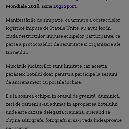
Mondiale 2026, scrie
Digi Sport
.
Manifestările de simpatie, ca urmare a obstacolelor
logistice impuse de Statele Unite, au avut loc în
ciuda restricţiilor impuse echipelor participante, ca
parte a protocoalelor de securitate şi organizare ale
turneului.
Mişcările jucătorilor sunt limitate, iar aceştia
părăsesc hotelul doar pentru a participa la sesiuni
de antrenament cu porţile închise.
De la sosirea echipei în oraşul de graniţă, duminică,
zeci de oameni s-au adunat în apropierea hotelului
unde este cazată delegaţia iraniană, sperând să
obţină autografe, fotografii şi să-i vadă îndeaproape
pe jucători.