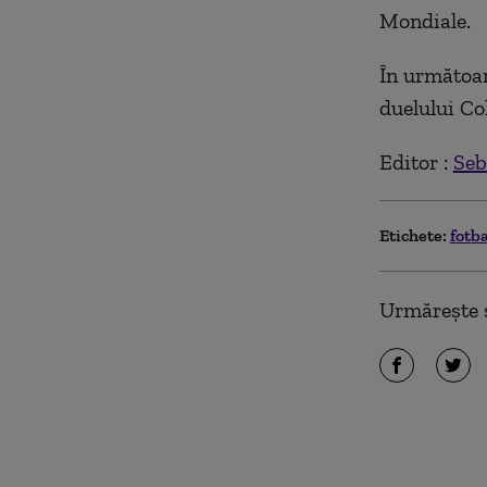
Mondiale.
În următoar
duelului Co
Editor :
Seb
Etichete:
fotb
Urmărește ș