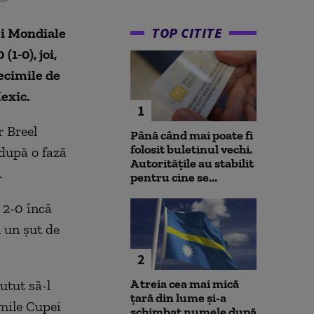
TOP CITITE
pei Mondiale
1-0), joi,
ecimile de
exic.
1
r Breel
Până când mai poate fi
folosit buletinul vechi.
după o fază
Autoritățile au stabilit
.
pentru cine se...
t 2-0 încă
 un șut de
2
A treia cea mai mică
utut să-l
țară din lume și-a
imile Cupei
schimbat numele după