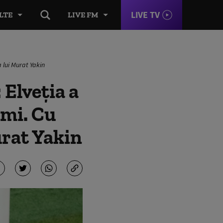
LIVE TV
LTE
LIVE FM
a lui Murat Yakin
 Elveţia a
imi. Cu
urat Yakin