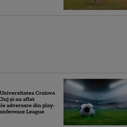
n ce mai încolțit,
Infantino a fost
at și de secretarul
 al FIFA
 Universitatea Craiova
luj şi-au aflat
ele adversare din play-
Conference League