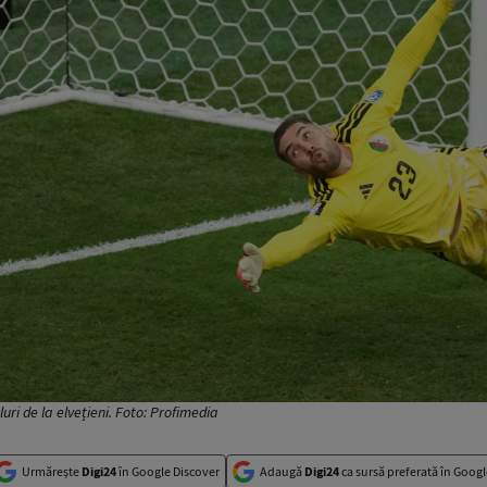
uri de la elvețieni. Foto: Profimedia
Urmărește
Digi24
în Google Discover
Adaugă
Digi24
ca sursă preferată în Googl