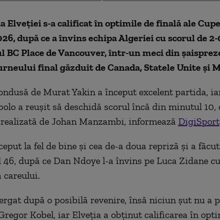
a Elveţiei s-a calificat în optimile de finală ale Cu
26, după ce a învins echipa Algeriei cu scorul de 2-0 (
l BC Place de Vancouver, într-un meci din şaisprez
turneului final găzduit de Canada, Statele Unite şi M
ndusă de Murat Yakin a început excelent partida, ia
lo a reușit să deschidă scorul încă din minutul 10, 
e realizată de Johan Manzambi, informează
DigiSport
ceput la fel de bine și cea de-a doua repriză și a făcu
 46, după ce Dan Ndoye l-a învins pe Luca Zidane cu
 careului.
ergat după o posibilă revenire, însă niciun șut nu a p
Gregor Kobel, iar Elveția a obținut calificarea în opt