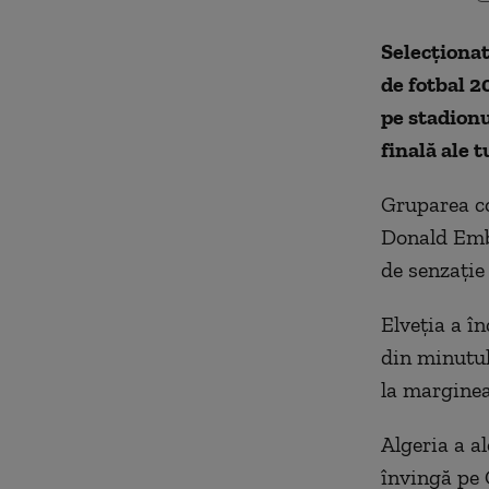
Selecţionat
de fotbal 20
pe stadionu
finală ale 
Gruparea co
Donald Embo
de senzați
Elveția a în
din minutul
la marginea
Algeria a al
învingă pe 