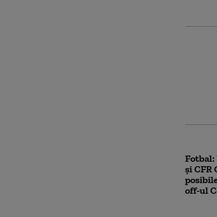
Din ce î
Gianni 
abandon
general
Fotbal:
şi CFR C
posibil
off-ul 