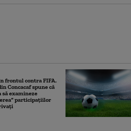
renunțat la planul de
 a Cupei Mondiale în
 de 20 de miliarde de
 relatează New York
în frontul contra FIFA.
din Concacaf spune că
a să examineze
rea” participațiilor
rivați