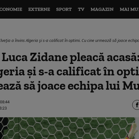
CONOMIE
EXTERNE
SPORT
TV
MAGAZIN
MAI MU
eţia a învins Algeria şi s-a calificat în optimi. Cu cine urmează să joace echip
Luca Zidane pleacă acasă:
eria şi s-a calificat în opt
ază să joace echipa lui M
 08:44
8:23