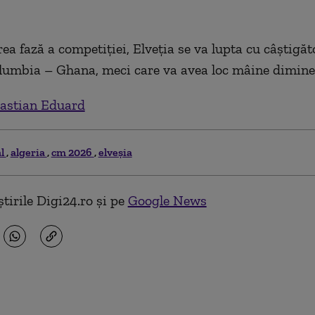
ea fază a competiției, Elveția se va lupta cu câștigă
lumbia – Ghana, meci care va avea loc mâine dimine
astian Eduard
al
algeria
cm 2026
elveșia
tirile Digi24.ro și pe
Google News