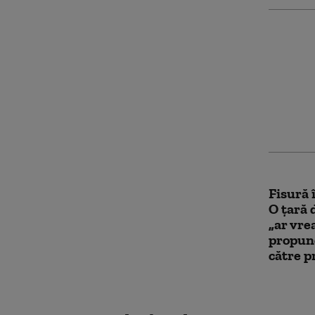
FIFA a 
vânzare
valoare
dolari,
Post
Fisură 
O țară 
„ar vre
propune
către p