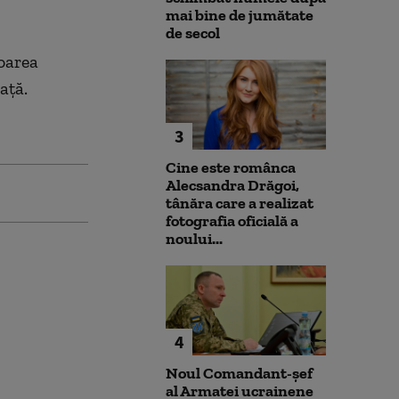
mai bine de jumătate
de secol
toarea
ață.
3
Cine este românca
Alecsandra Drăgoi,
tânăra care a realizat
fotografia oficială a
noului...
4
Noul Comandant-șef
al Armatei ucrainene