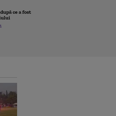
după ce a fost
iului
t