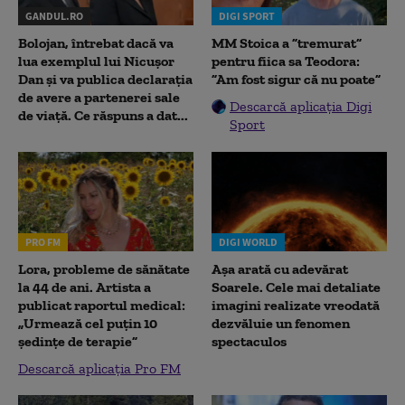
GANDUL.RO
DIGI SPORT
Bolojan, întrebat dacă va
MM Stoica a ”tremurat”
lua exemplul lui Nicușor
pentru fiica sa Teodora:
Dan și va publica declarația
”Am fost sigur că nu poate”
de avere a partenerei sale
Descarcă aplicația Digi
de viață. Ce răspuns a dat...
Sport
PRO FM
DIGI WORLD
Lora, probleme de sănătate
Așa arată cu adevărat
la 44 de ani. Artista a
Soarele. Cele mai detaliate
publicat raportul medical:
imagini realizate vreodată
„Urmează cel puțin 10
dezvăluie un fenomen
ședințe de terapie”
spectaculos
Descarcă aplicația Pro FM