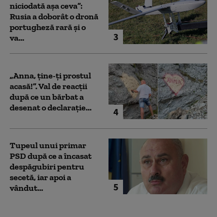
niciodată așa ceva”:
Rusia a doborât o dronă
portugheză rară și o
3
va...
„Anna, ţine-ţi prostul
acasă!”. Val de reacții
după ce un bărbat a
desenat o declarație...
4
Tupeul unui primar
PSD după ce a încasat
despăgubiri pentru
secetă, iar apoi a
5
vândut...