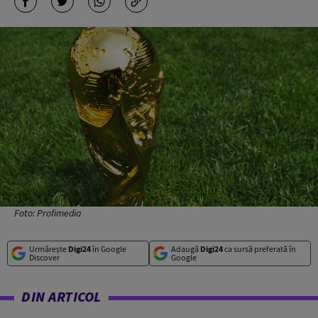
Foto: Profimedia
Urmărește
Digi24
în Google
Adaugă
Digi24
ca sursă preferată în
Discover
Google
DIN ARTICOL