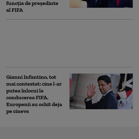
funcţia de preşedinte
al FIFA
UEFA îl amenință pe
Gianni Infantino cu
acțiuni în justiție
Gianni Infantino, tot
mai contestat: cine l-ar
putea înlocui la
conducerea FIFA.
Europenii au ochit deja
pe cineva