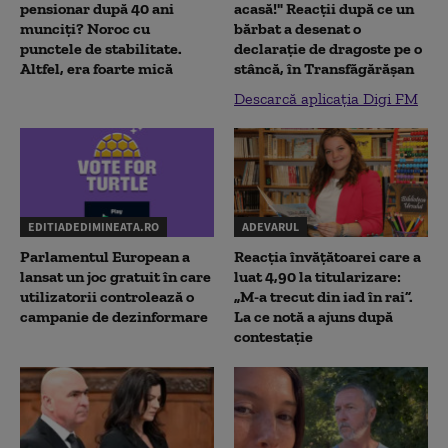
pensionar după 40 ani
acasă!" Reacţii după ce un
munciți? Noroc cu
bărbat a desenat o
punctele de stabilitate.
declaraţie de dragoste pe o
Altfel, era foarte mică
stâncă, în Transfăgărăşan
Descarcă aplicația Digi FM
EDITIADEDIMINEATA.RO
ADEVARUL
Parlamentul European a
Reacția învățătoarei care a
lansat un joc gratuit în care
luat 4,90 la titularizare:
utilizatorii controlează o
„M-a trecut din iad în rai”.
campanie de dezinformare
La ce notă a ajuns după
contestație