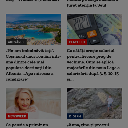
furat atenția la Seul
ADEVĂRUL
PLAYTECH
„Ne-am îmbolnăvit toți”.
Cu cât îți crește salariul
Coșmarul unor români într-
pentru fiecare prag de
una dintre cele mai
vechime. Cum se aplică
populare destinații din
majorările din noua Lege a
Albania: „Apa mirosea a
salarizării după 3, 5, 10, 15
canalizare”
și...
NEWSWEEK
DIGI FM
Ce pensie a primit un
„Anna, ţine-ţi prostul