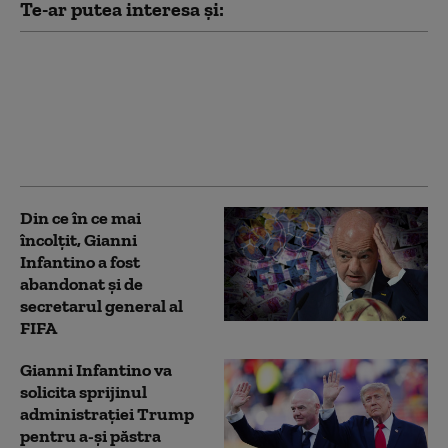
Te-ar putea interesa și:
Luis Figo, pe lista celor
care cer demisia lui
Gianni Infantino:
„Soluţia se rezumă la
trei cuvinte”
Din ce în ce mai
încolțit, Gianni
Infantino a fost
abandonat și de
secretarul general al
FIFA
Gianni Infantino va
solicita sprijinul
administraţiei Trump
pentru a-şi păstra