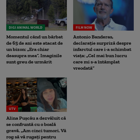
DIGI ANIMAL WORLD
FILM NOW
Momentul când un bărbat
Antonio Banderas,
de 65 de ani este atacat de
declarație surpriză despre
un bizon: „Era chiar
infarctul care i-a schimbat
deasupra mea”. Imaginile
viața: „Cel mai bun lucru
sunt greu de urmărit
care mi s-a întâmplat
vreodată”
UTV
Alina Pușcău a dezvăluit că
se confruntă cu o boală
gravă. „Am cinci tumori. Vă
rog să vă rugați pentru