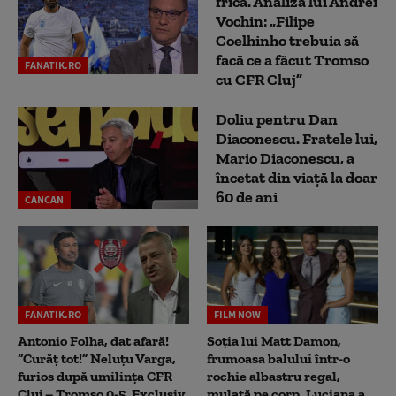
frică. Analiza lui Andrei
Vochin: „Filipe
Coelhinho trebuia să
facă ce a făcut Tromso
FANATIK.RO
cu CFR Cluj”
Doliu pentru Dan
Diaconescu. Fratele lui,
Mario Diaconescu, a
încetat din viață la doar
60 de ani
CANCAN
FANATIK.RO
FILM NOW
Antonio Folha, dat afară!
Soția lui Matt Damon,
“Curăț tot!” Neluțu Varga,
frumoasa balului într-o
furios după umilința CFR
rochie albastru regal,
Cluj – Tromso 0-5. Exclusiv
mulată pe corp. Luciana a