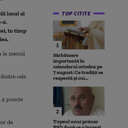
TOP CITITE
li locul al
0-0.
iei, în timp
lea.
1
a la meciul
Sărbătoare
importantă în
calendarul ortodox pe
7 august: Ce tradiții se
dintre cele
respectă și cui...
u 4 puncte
2
Tupeul unui primar
lor de
PSD după ce a încasat