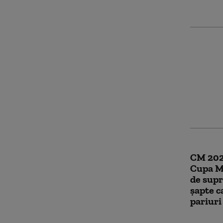
Gianni 
criticii
rescrie
din 20
CM 202
Cupa M
de sup
șapte c
pariuri