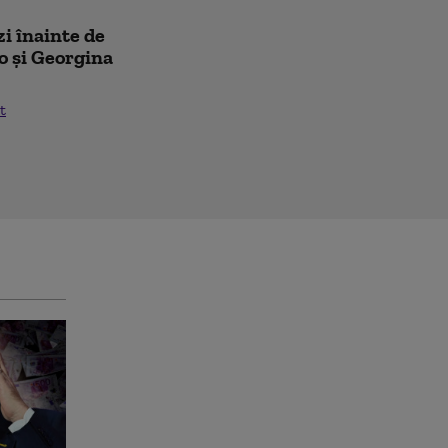
zi înainte de
o și Georgina
t