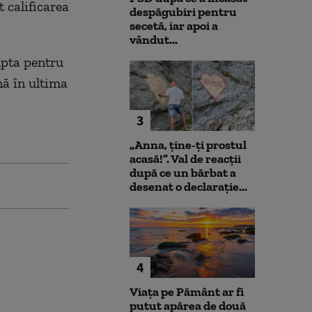
t calificarea
despăgubiri pentru
secetă, iar apoi a
vândut...
upta pentru
nă în ultima
3
„Anna, ţine-ţi prostul
acasă!”. Val de reacții
după ce un bărbat a
desenat o declarație...
4
Viața pe Pământ ar fi
putut apărea de două