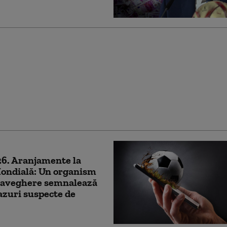
Infantino îi mustră pe
 care „urăsc” FIFA și
 istoria Cupei Mondiale
26
6. Aranjamente la
ondială: Un organism
raveghere semnalează
azuri suspecte de