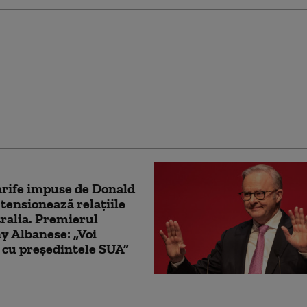
uri personalizate a
Lionel Messi tuturor
ierilor săi după Cupa
lă
arife impuse de Donald
ensionează relațiile
ralia. Premierul
 Albanese: „Voi
 cu președintele SUA”