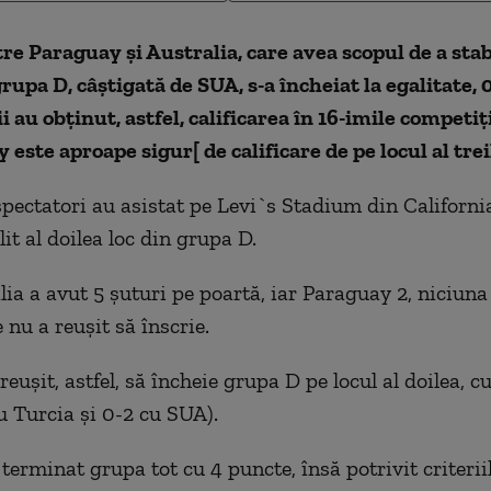
re Paraguay și Australia, care avea scopul de a stabi
grupa D, câștigată de SUA, s-a încheiat la egalitate, 
i au obținut, astfel, calificarea în 16-imile competiț
 este aproape sigur[ de calificare de pe locul al trei
pectatori au asistat pe Levi`s Stadium din Californi
lit al doilea loc din grupa D.
lia a avut 5 șuturi pe poartă, iar Paraguay 2, niciuna 
 nu a reușit să înscrie.
reușit, astfel, să încheie grupa D pe locul al doilea, c
u Turcia și 0-2 cu SUA).
terminat grupa tot cu 4 puncte, însă potrivit criterii