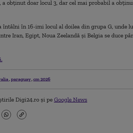
 a obținut doar locul 3, dar cel mai probabil a obținu
a întâlni în 16-imi locul al doilea din grupa G, unde l
dintre Iran, Egipt, Noua Zeelandă și Belgia se duce pâ
.
ralia
paraguay
cm 2026
tirile Digi24.ro și pe
Google News