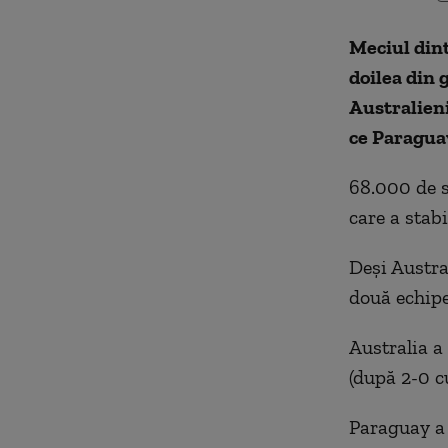
Meciul dint
doilea din 
Australieni
ce Paraguay
68.000 de s
care a stabi
Deși Austra
două echipe
Australia a 
(după 2-0 c
Paraguay a 