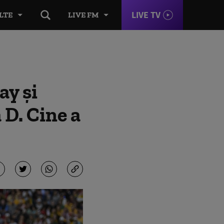
LIVE TV
LTE
LIVE FM
ay și
 D. Cine a