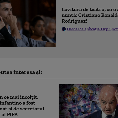
Lovitură de teatru, cu o 
nuntă: Cristiano Ronald
Rodriguez!
Descarcă aplicația Digi Spor
utea interesa și:
n ce mai încolțit,
Infantino a fost
at și de secretarul
 al FIFA