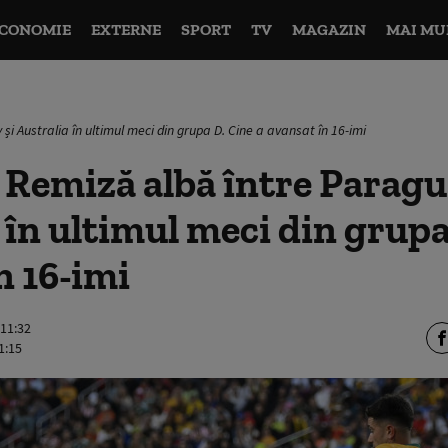
CONOMIE
EXTERNE
SPORT
TV
MAGAZIN
MAI MU
i Australia în ultimul meci din grupa D. Cine a avansat în 16-imi
Remiză albă între Paragu
 în ultimul meci din grupa
n 16-imi
 11:32
1:15