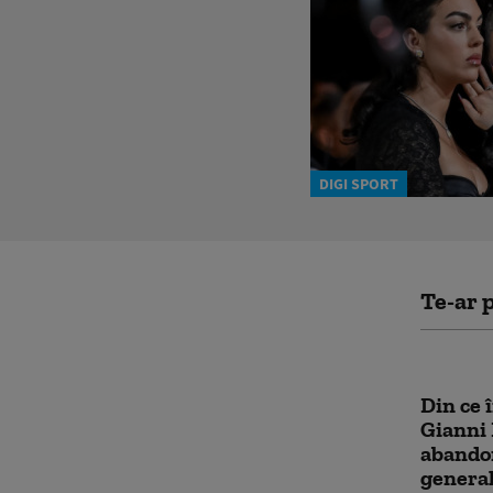
DIGI SPORT
Te-ar p
Din ce î
Gianni 
abandon
general