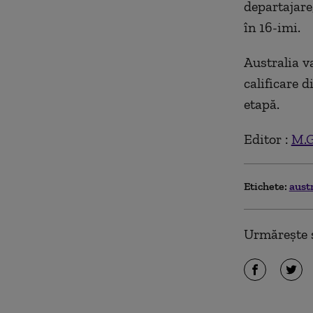
departajare,
în 16-imi.
Australia v
calificare 
etapă.
Editor :
M.G
Etichete:
aust
Urmărește ș