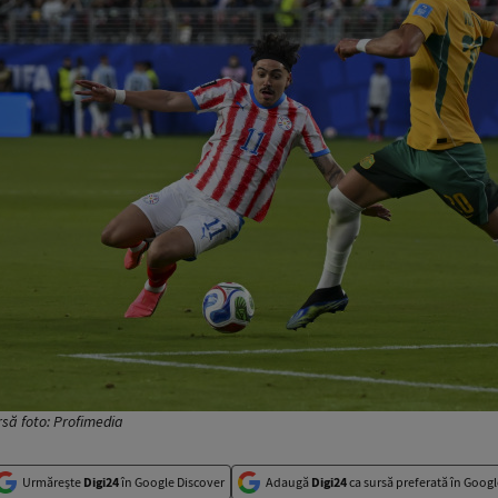
rsă foto: Profimedia
Urmărește
Digi24
în Google Discover
Adaugă
Digi24
ca sursă preferată în Googl