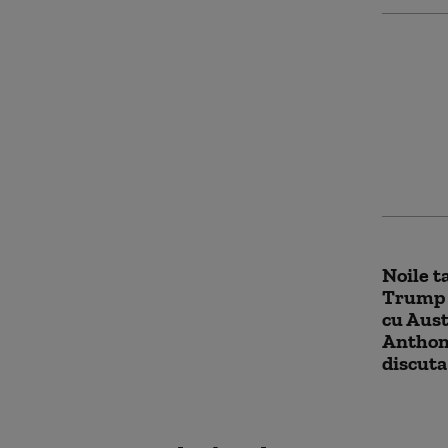
Ce cado
oferit 
coechip
Mondia
Noile t
Trump t
cu Aust
Anthony
discuta