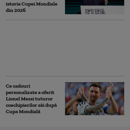
istoria Cupei Mondiale
din 2026
CM 2026. Aranjamente
la Cupa Mondială: Un
organism de
supraveghere
semnalează șapte
cazuri suspecte de
pariuri
Ce cadouri
personalizate a oferit
Lionel Messi tuturor
coechipierilor săi după
Cupa Mondială