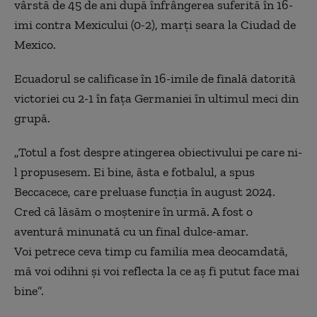
vârstă de 45 de ani după înfrângerea suferită în 16-
imi contra Mexicului (0-2), marţi seara la Ciudad de
Mexico.
Ecuadorul se calificase în 16-imile de finală datorită
victoriei cu 2-1 în faţa Germaniei în ultimul meci din
grupă.
„Totul a fost despre atingerea obiectivului pe care ni-
l propusesem. Ei bine, ăsta e fotbalul, a spus
Beccacece, care preluase funcţia în august 2024.
Cred că lăsăm o moştenire în urmă. A fost o
aventură minunată cu un final dulce-amar.
Voi petrece ceva timp cu familia mea deocamdată,
mă voi odihni şi voi reflecta la ce aş fi putut face mai
bine”.