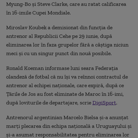
Myung-Bo şi Steve Clarke, care au ratat calificarea
în 16-imile Cupei Mondiale.
Miroslav Koubek a demisionat din funcţia de
antrenor al Republicii Cehe pe 29 iunie, după
eliminarea lor în faza grupelor fără a câştiga niciun
meci şi cu un singur punct din nouă posibile.
Ronald Koeman informase luni seara Federaţia
olandeză de fotbal că nu îşi va reînnoi contractul de
antrenor al echipei naţionale, care expiră, după ce
Ţările de Jos au fost eliminate de Maroc în 16-imi,
după loviturile de departajare, scrie
DigiSport
.
Antrenorul argentinian Marcelo Bielsa şi-a anunţat
marţi plecarea din echipa naţională a Uruguayului şi
şi-a asumat responsabilitatea pentru eliminarea lor