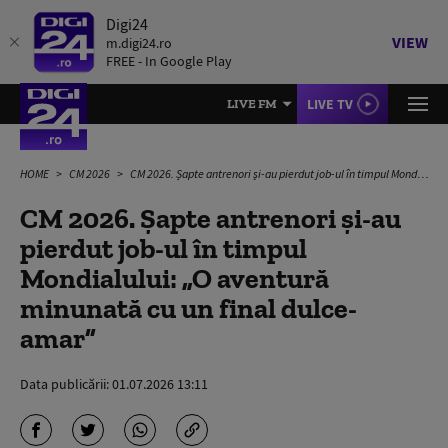
Digi24
VIEW
m.digi24.ro
FREE - In Google Play
LIVE TV
LIVE FM
HOME
CM 2026
CM 2026. Șapte antrenori și-au pierdut job-ul în timpul Mondialului: „O aventură minunată cu un final dulce-amar”
CM 2026. Șapte antrenori și-au
pierdut job-ul în timpul
Mondialului: „O aventură
minunată cu un final dulce-
amar”
Data publicării:
01.07.2026 13:11