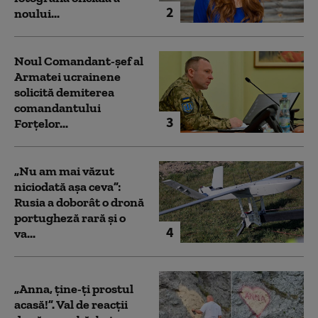
2
noului...
Noul Comandant-șef al
Armatei ucrainene
solicită demiterea
comandantului
3
Forțelor...
„Nu am mai văzut
niciodată așa ceva”:
Rusia a doborât o dronă
portugheză rară și o
4
va...
„Anna, ţine-ţi prostul
acasă!”. Val de reacții