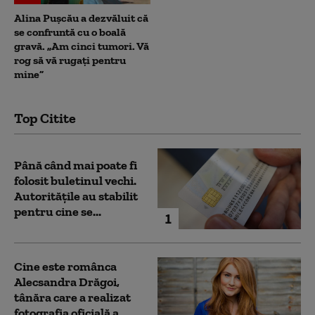
Alina Pușcău a dezvăluit că
se confruntă cu o boală
gravă. „Am cinci tumori. Vă
rog să vă rugați pentru
mine”
Top Citite
Până când mai poate fi
folosit buletinul vechi.
Autoritățile au stabilit
pentru cine se...
1
Cine este românca
Alecsandra Drăgoi,
tânăra care a realizat
fotografia oficială a