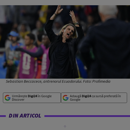
Sebastian Beccacece, antrenorul Ecuadorului. Foto: Profimedia
Urmărește
Digi24
în Google
Adaugă
Digi24
ca sursă preferată în
Discover
Google
DIN ARTICOL