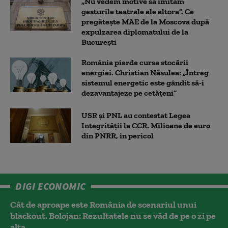
„Nu vedem motive să imităm
gesturile teatrale ale altora”. Ce
pregătește MAE de la Moscova după
expulzarea diplomatului de la
București
România pierde cursa stocării
energiei. Christian Năsulea: „Întreg
sistemul energetic este gândit să-i
dezavantajeze pe cetățeni”
USR și PNL au contestat Legea
Integrității la CCR. Milioane de euro
din PNRR, în pericol
DIGI ECONOMIC
Cât de aproape este România de scenariul unui
blackout. Bolojan: Rezultatele nu se văd de pe o zi pe
alta