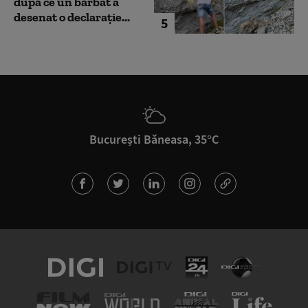
după ce un bărbat a
desenat o declarație...
5
București Băneasa, 35°C