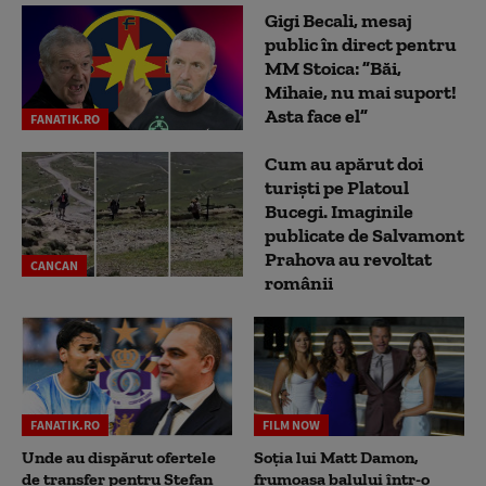
Gigi Becali, mesaj
public în direct pentru
MM Stoica: ”Băi,
Mihaie, nu mai suport!
Asta face el”
FANATIK.RO
Cum au apărut doi
turiști pe Platoul
Bucegi. Imaginile
publicate de Salvamont
Prahova au revoltat
CANCAN
românii
FANATIK.RO
FILM NOW
Unde au dispărut ofertele
Soția lui Matt Damon,
de transfer pentru Ștefan
frumoasa balului într-o