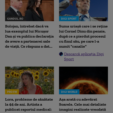
GANDUL.RO
DIGI SPORT
Bolojan, întrebat dacă va
Suma uriașă care i se reține
lua exemplul lui Nicușor
lui Cornel Dinu din pensie,
Dan și va publica declarația
după ce a pierdut procesul
de avere a partenerei sale
cu finul său, pe care l-a
de viață. Ce răspuns a dat...
numit "canalie"
Descarcă aplicația Digi
Sport
PRO FM
DIGI WORLD
Lora, probleme de sănătate
Așa arată cu adevărat
la 44 de ani. Artista a
Soarele. Cele mai detaliate
publicat raportul medical:
imagini realizate vreodată