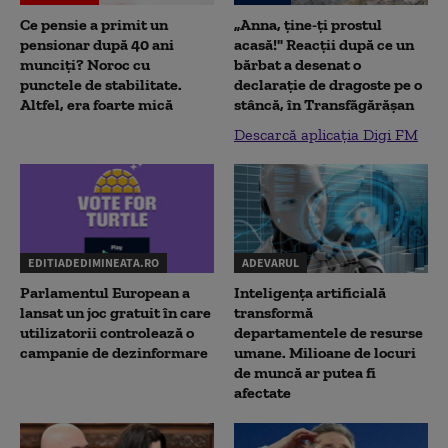
Ce pensie a primit un
„Anna, ţine-ţi prostul
pensionar după 40 ani
acasă!" Reacţii după ce un
munciți? Noroc cu
bărbat a desenat o
punctele de stabilitate.
declaraţie de dragoste pe o
Altfel, era foarte mică
stâncă, în Transfăgărăşan
Descarcă aplicația Digi FM
EDITIADEDIMINEATA.RO
ADEVARUL
Parlamentul European a
Inteligența artificială
lansat un joc gratuit în care
transformă
utilizatorii controlează o
departamentele de resurse
campanie de dezinformare
umane. Milioane de locuri
de muncă ar putea fi
afectate