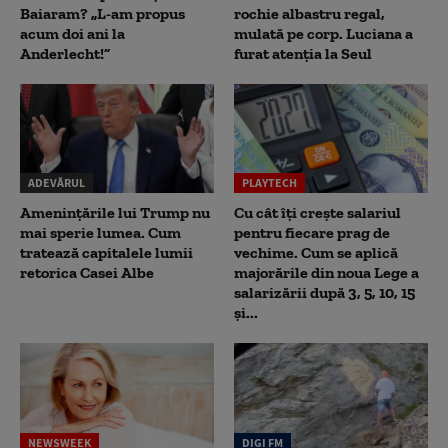
Baiaram? „L-am propus
rochie albastru regal,
acum doi ani la
mulată pe corp. Luciana a
Anderlecht!”
furat atenția la Seul
ADEVĂRUL
PLAYTECH
Amenințările lui Trump nu
Cu cât îți crește salariul
mai sperie lumea. Cum
pentru fiecare prag de
tratează capitalele lumii
vechime. Cum se aplică
retorica Casei Albe
majorările din noua Lege a
salarizării după 3, 5, 10, 15
și...
NEWSWEEK
DIGI FM