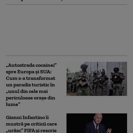
Din ce în ce mai
încolțit, Gianni
Infantino a fost
abandonat și de
secretarul general al
FIFA
„Autostrada cocainei”
spre Europa și SUA:
Cum s-a transformat
un paradis turistic în
„unul din cele mai
periculoase orașe din
lume”
Gianni Infantino îi
mustră pe criticii care
„urăsc” FIFA și rescrie