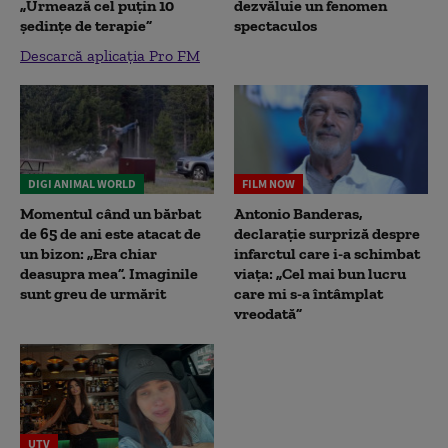
„Urmează cel puțin 10
dezvăluie un fenomen
ședințe de terapie”
spectaculos
Descarcă aplicația Pro FM
DIGI ANIMAL WORLD
FILM NOW
Momentul când un bărbat
Antonio Banderas,
de 65 de ani este atacat de
declarație surpriză despre
un bizon: „Era chiar
infarctul care i-a schimbat
deasupra mea”. Imaginile
viața: „Cel mai bun lucru
sunt greu de urmărit
care mi s-a întâmplat
vreodată”
UTV