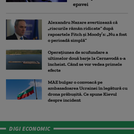
epavei
Alexandru Nazare avertizează că
„riscurile rămân ridicate” după
rapoartele Fitch și Moody’s: „Nu a fost
o perioadă simplă”
Operațiunea de scufundare a
ultimelor două barje la Cernavodă s-a
încheiat. Când se vor vedea primele
efecte
MAE bulgar o convoacă pe
ambasadoarea Ucrainei în legătură cu
drona prăbuşită. Ce spune Kievul
despre incident
DIGI ECONOMIC