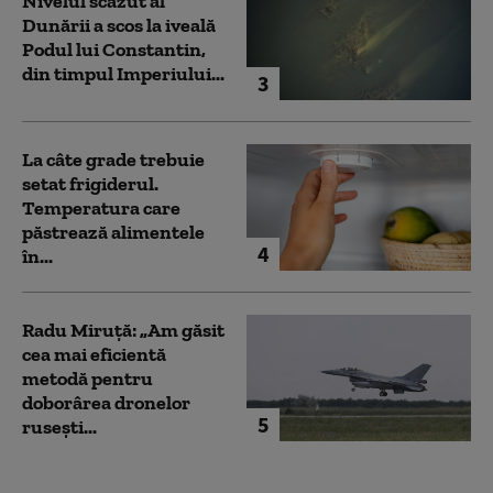
Nivelul scăzut al
Dunării a scos la iveală
Podul lui Constantin,
din timpul Imperiului...
3
La câte grade trebuie
setat frigiderul.
Temperatura care
păstrează alimentele
4
în...
Radu Miruță: „Am găsit
cea mai eficientă
metodă pentru
doborârea dronelor
5
rusești...