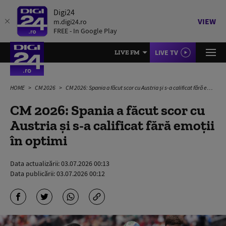
Digi24
VIEW
m.digi24.ro
FREE - In Google Play
LIVE TV
LIVE FM
HOME
CM 2026
CM 2026: Spania a făcut scor cu Austria şi s-a calificat fără emoții în optimi
CM 2026: Spania a făcut scor cu
Austria şi s-a calificat fără emoții
în optimi
Data actualizării:
03.07.2026 00:13
Data publicării:
03.07.2026 00:12