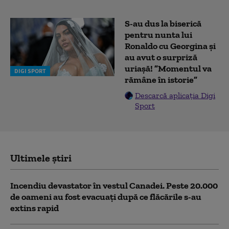
S-au dus la biserică
pentru nunta lui
Ronaldo cu Georgina și
au avut o surpriză
uriașă! ”Momentul va
DIGI SPORT
rămâne în istorie”
Descarcă aplicația Digi
Sport
Ultimele știri
Incendiu devastator în vestul Canadei. Peste 20.000
de oameni au fost evacuați după ce flăcările s-au
extins rapid