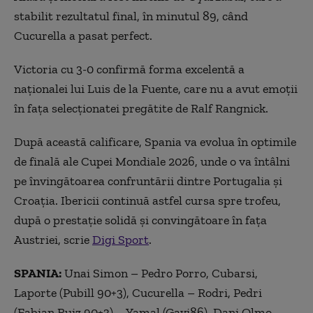
stabilit rezultatul final, în minutul 89, când
Cucurella a pasat perfect.
Victoria cu 3-0 confirmă forma excelentă a
naționalei lui Luis de la Fuente, care nu a avut emoții
în fața selecționatei pregătite de Ralf Rangnick.
După această calificare, Spania va evolua în optimile
de finală ale Cupei Mondiale 2026, unde o va întâlni
pe învingătoarea confruntării dintre Portugalia și
Croația. Ibericii continuă astfel cursa spre trofeu,
după o prestație solidă și convingătoare în fața
Austriei, scrie
Digi Sport
.
SPANIA:
Unai Simon – Pedro Porro, Cubarsi,
Laporte (Pubill 90+3), Cucurella – Rodri, Pedri
(Fabian Ruiz 90+3) – Yamal (Gavi86), Dani Olmo