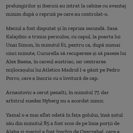
prelungirilor şi ibericii au intrat la cabine cu avantaj
minim după o repriză pe care au controlat-o.
Meciul a fost disputat şi în repriza secundă. Sasa
Kalajdzic a trimis periculos, cu capul, la poarta lui
Unai Simon, în minutul 61, pentru ca, după numai
cinci minute, Cucurella să recupereze şi să paseze lui
Alex Baena, în careul austriac, iar centrarea
mijlocaşului lui Atletico Madrid l-a găsit pe Pedro
Porro, care a înscris cu o lovitură de cap.
Arnautovic a cerut penalti, în minutul 77, dar
arbitrul suedez Nyberg nu a acordat nimic.
Yamal s-a mai aflat odată în faţa golului, însă şutul
său din minutul 85 a fost scos de pe linia porţii de
Alaba şi meciul a fost înschis de Oyarzabal, care a