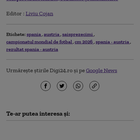
Editor :
Liviu Cojan
Etichete:
spania
austria
saisprezecimi
campionatul mondial de fotbal
cm 2026
spania - austria
rezultat spania - austria
Urmărește știrile Digi24.ro și pe
Google News
Te-ar putea interesa și:
O nouă intrare în masă
în Ceuta și Melilla,