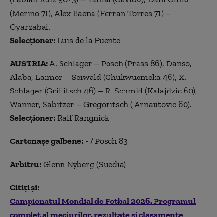
(Merino 71), Alex Baena (Ferran Torres 71) –
Oyarzabal.
Selecționer:
Luis de la Fuente
AUSTRIA:
A. Schlager – Posch (Prass 86), Danso,
Alaba, Laimer – Seiwald (Chukwuemeka 46), X.
Schlager (Grillitsch 46) – R. Schmid (Kalajdzic 60),
Wanner, Sabitzer – Gregoritsch ( Arnautovic 60).
Selecționer:
Ralf Rangnick
Cartonaşe galbene:
- / Posch 83
Arbitru:
Glenn Nyberg (Suedia)
Citiți și:
Campionatul Mondial de Fotbal 2026. Programul
complet al meciurilor, rezultate și clasamente