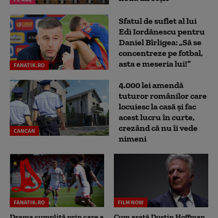
Sfatul de suflet al lui
Edi Iordănescu pentru
Daniel Bîrligea: „Să se
concentreze pe fotbal,
asta e meseria lui!”
FANATIK.RO
4.000 lei amendă
tuturor românilor care
locuiesc la casă și fac
acest lucru în curte,
crezând că nu îi vede
CANCAN
nimeni
FANATIK.RO
FILM NOW
Drama cumplită prin care a
Cum arată Dustin Hoffman