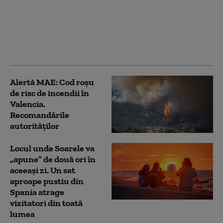
pregătită pe rețelele
sociale pentru 15
august. Marocul
mobilizează forțele de
securitate
Alertă MAE: Cod roșu
de risc de incendii în
Valencia.
Recomandările
autorităților
Locul unde Soarele va
„apune” de două ori în
aceeași zi. Un sat
aproape pustiu din
Spania atrage
vizitatori din toată
lumea