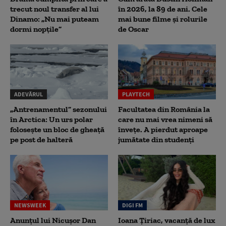
trecut noul transfer al lui
în 2026, la 89 de ani. Cele
Dinamo: „Nu mai puteam
mai bune filme și rolurile
dormi nopțile”
de Oscar
ADEVĂRUL
PLAYTECH
„Antrenamentul” sezonului
Facultatea din România la
în Arctica: Un urs polar
care nu mai vrea nimeni să
folosește un bloc de gheață
înveţe. A pierdut aproape
pe post de halteră
jumătate din studenţi
NEWSWEEK
DIGI FM
Anunțul lui Nicușor Dan
Ioana Țiriac, vacanță de lux