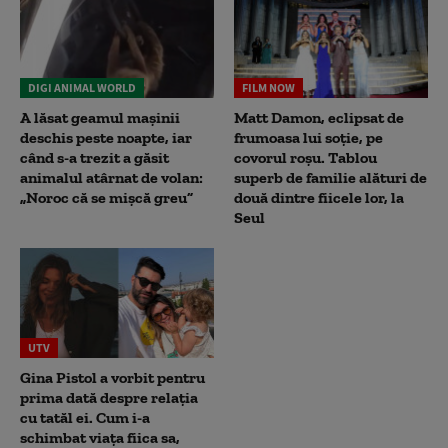
DIGI ANIMAL WORLD
FILM NOW
A lăsat geamul mașinii
Matt Damon, eclipsat de
deschis peste noapte, iar
frumoasa lui soție, pe
când s-a trezit a găsit
covorul roșu. Tablou
animalul atârnat de volan:
superb de familie alături de
„Noroc că se mișcă greu”
două dintre fiicele lor, la
Seul
UTV
Gina Pistol a vorbit pentru
prima dată despre relația
cu tatăl ei. Cum i-a
schimbat viața fiica sa,