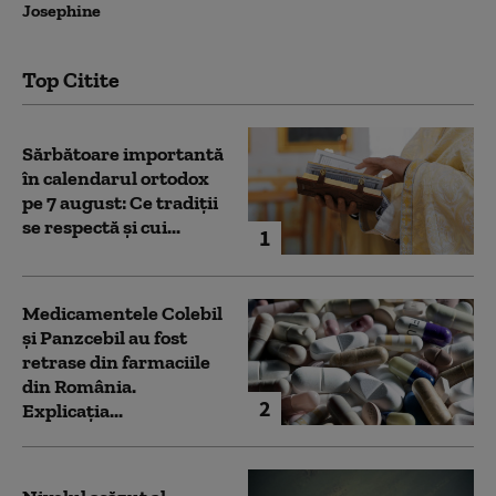
Josephine
Top Citite
Sărbătoare importantă
în calendarul ortodox
pe 7 august: Ce tradiții
se respectă și cui...
1
Medicamentele Colebil
și Panzcebil au fost
retrase din farmaciile
din România.
2
Explicația...