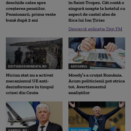
deschide calea spre
în Saint-Tropez. Cât costă o
creșterea pensiilor.
singură noapte la hotelul cu
Pensionarii, prima veste
aspect de castel ales de
bună după 2 ani
fiica lui Ion Țiriac
Descarcă aplicația Digi FM
EDITIADEDIMINEATA.RO
ADEVARUL
Niciun stat nu a activat
Moody’s a cruțat România.
mecanismul UE anti-
Acum politicienii pot strica
dezinformare în timpul
tot. Avertismentul
crizei din Ceuta
analiștilor
GANDUL.RO
DIGI SPORT