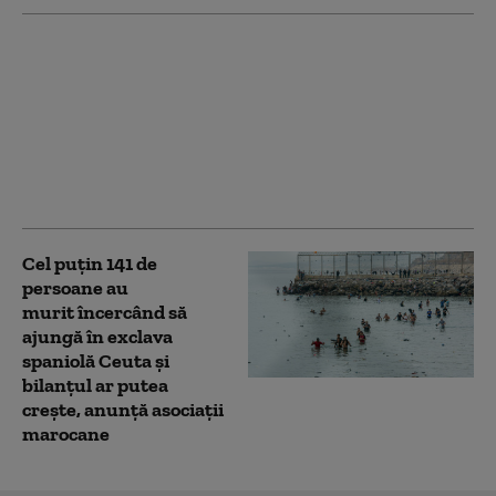
Tensiuni maxime în
Schengen. Spania
impune controale la
frontieră pentru
călătorii din Italia,
după măsurile luate de
Roma
Cel puţin 141 de
persoane au
murit încercând să
ajungă în exclava
spaniolă Ceuta şi
bilanţul ar putea
creşte, anunță asociații
marocane