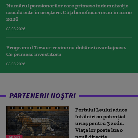
Numărul pensionarilor care primesc indemnizaţie
socială este în creștere. Câți beneficiari erau în iunie
2026
08.08.2026
Programul Tezaur revine cu dobânzi avantajoase.
Ce primesc investitorii
08.08.2026
PARTENERII NOȘTRI
Portalul Leului aduce
întâlniri cu potențial
uriaș pentru 3 zodii.
Viața lor poate lua o
nouă direcție
PE ROZ