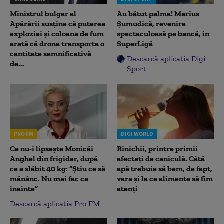
Ministrul bulgar al
Au bătut palma! Marius
Apărării susține că puterea
Șumudică, revenire
exploziei și coloana de fum
spectaculoasă pe bancă, în
arată că drona transporta o
SuperLigă
cantitate semnificativă
Descarcă aplicația Digi
de...
Sport
PRO FM
DIGI WORLD
Ce nu-i lipsește Monicăi
Rinichii, printre primii
Anghel din frigider, după
afectați de caniculă. Câtă
ce a slăbit 40 kg: “Știu ce să
apă trebuie să bem, de fapt,
mănânc. Nu mai fac ca
vara și la ce alimente să fim
înainte”
atenți
Descarcă aplicația Pro FM