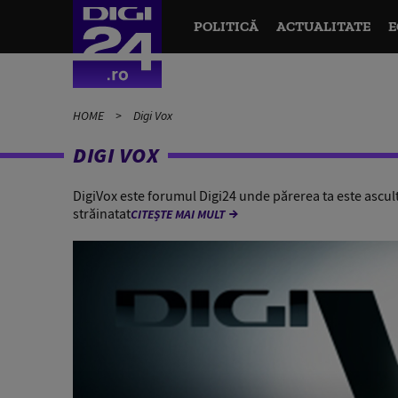
POLITICĂ
ACTUALITATE
E
HOME
Digi Vox
DIGI VOX
DigiVox este forumul Digi24 unde părerea ta este asculta
străinatat
CITEȘTE MAI MULT