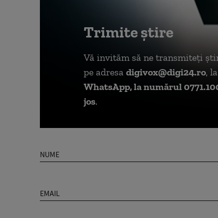
Trimite știre
Vă invităm să ne transmiteți știr
pe adresa
digivox@digi24.ro
, 
WhatsApp, la numărul 0771.10
jos
.
NUME
EMAIL