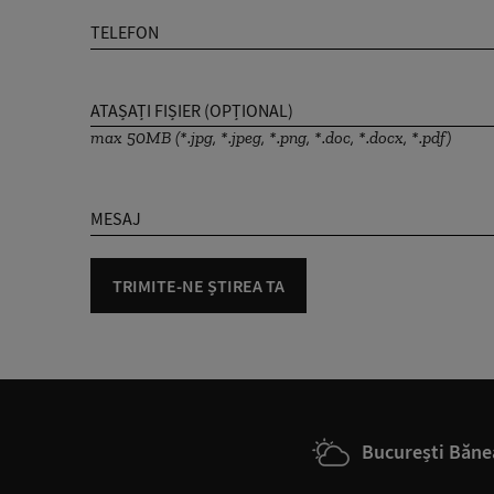
TELEFON
ATAȘAȚI FIȘIER (OPȚIONAL)
max 50MB (*.jpg, *.jpeg, *.png, *.doc, *.docx, *.pdf)
MESAJ
TRIMITE-NE ȘTIREA TA
București Băne