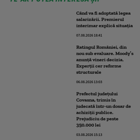
Când va fi adoptată legea
salarizării. Premierul
interimar explică situația
07.08.2026 18:41
Ratingul României, din
nou sub evaluare. Moody’s
anunță vineri decizia.
Experții cer reforme
structurale
06.08.2026 13:03
Prefectul județului
Covasna, trimis în
judecată într-un dosar de
achiziții publice.
Prejudiciu de peste
350.000 lei
03.08.2026 15:13