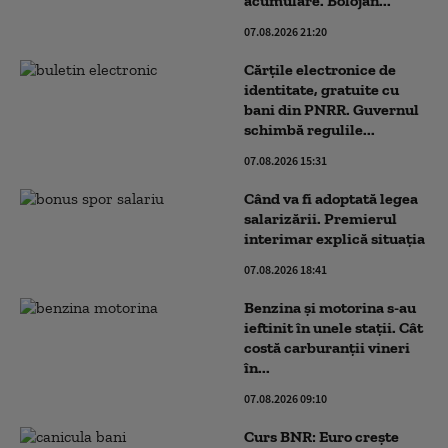
acumulare. Bolojan...
07.08.2026 21:20
Cărțile electronice de
identitate, gratuite cu
bani din PNRR. Guvernul
schimbă regulile...
07.08.2026 15:31
Când va fi adoptată legea
salarizării. Premierul
interimar explică situația
07.08.2026 18:41
Benzina și motorina s-au
ieftinit în unele stații. Cât
costă carburanții vineri
în...
07.08.2026 09:10
Curs BNR: Euro crește