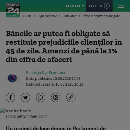
LIVE TV
LIVE FM
HOME
DigiEconomic
Consumer
Băncile ar putea fi obligate să restituie prejudiciile clienților în 45 de zile. Amenzi de până la 1% din cifra de afaceri
Băncile ar putea fi obligate să
restituie prejudiciile clienților în
45 de zile. Amenzi de până la 1%
din cifra de afaceri
Redacția Digi Economic
Data publicării:
10.06.2026 17:53
Data actualizării:
10.06.2026 20:18
sursa: gettyimages.com/
Un proiect de lege depus în Parlament de