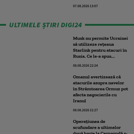
07.08.2026 13:07
ULTIMELE ȘTIRI DIGI24
Musk nu permite Ucrainei
să utilizeze reţeaua
Starlink pentru atacuri în
Rusia. Ce le-a spus...
08.08.2026 22:24
Omanul avertizează că
atacurile asupra navelor
în Strâmtoarea Ormuz pot
afecta negocierile cu
Iranul
08.08.2026 21:27
Operațiunea de
scufundare a ultimelor
două barje la Cernavodă s-