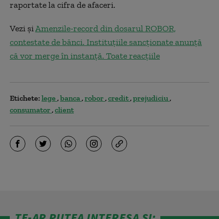
raportate la cifra de afaceri.
Vezi și
Amenzile-record din dosarul ROBOR,
contestate de bănci. Instituțiile sancționate anunță
că vor merge în instanță. Toate reacțiile
Etichete:
lege
banca
robor
credit
prejudiciu
consumator
client
TE-AR PUTEA INTERESA ȘI: