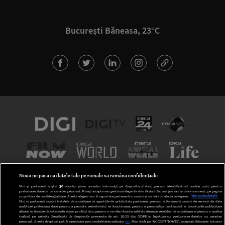
București Băneasa, 23°C
Nouă ne pasă ca datele tale personale să rămână confidențiale
Noi și partenerii noștri
30
stocăm și/sau accesăm informații pe dispozitivul dvs., precum identificatorii cookie unici pentru
prelucrarea datelor cu caracter personal. Puteți accepta sau gestiona alegerile dvs. făcând clic mai jos sau în orice moment, pe pagina
cu politica de confidențialitate. Aceste alegeri vor fi raportate partenerilor noștri și nu vă vor afecta navigarea.
Mai multe detalii
Noi si partenerii nostri (retelele de socializare si agentiile de publicitate partenere, precum si furnizorii nostri de servicii de date
analitice) prelucram date pentru a permite website-ului sa functioneze, pentru a personaliza continutul si anunturile publicitare
afisate in functie de interesele si/sau profilul dvs., pentru a va oferi functionalitati aferente retelelor de socializare si pentru a analiza
traficul pe website. Beneficiati de drepturile prevazute de art. 15-22 din GDPR in legatura cu prelucrarea datelor cu caracter
personal. Aceste drepturi pot fi exercitate prin modalitatea indicata
aici
. Prin click pe “ACCEPT TOATE”, acceptati folosirea tuturor