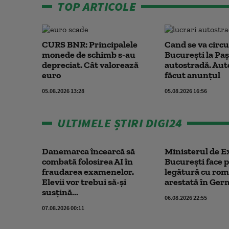
TOP ARTICOLE
CURS BNR: Principalele
Cand se va circu
monede de schimb s-au
București la Paș
depreciat. Cât valorează
autostradă. Auto
euro
făcut anunțul
05.08.2026 13:28
05.08.2026 16:56
ULTIMELE ȘTIRI DIGI24
Danemarca încearcă să
Ministerul de E
combată folosirea AI în
București face p
fraudarea examenelor.
legătură cu ro
Elevii vor trebui să-şi
arestată în Germ
susţină...
06.08.2026 22:55
07.08.2026 00:11