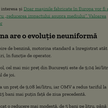
 interesa și
Doar mașinile fabricate în Europa vor fi e
ru „reducerea impactului asupra mediului”. Valoarea
or
na are o evoluție neuniformă
ire de benzină, motorina standard a înregistrat atât
iri, în funcție de operator.
, cel mai mic preț din București este de 9,04 lei/litr
l de joi.
 un preț de 9,08 lei/litru, iar OMV a redus tariful la 
u 15 bani mai puțin față de ziua precedentă.
icat o reducere mai modestă, de 5 bani pe litru, până 