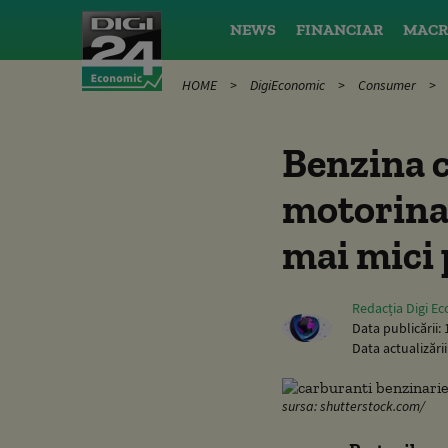
NEWS
FINANCIAR
MACR
HOME
DigiEconomic
Consumer
Benzina c
motorina 
mai mici 
Redacția Digi E
Data publicării:
Data actualizării
sursa: shutterstock.com/