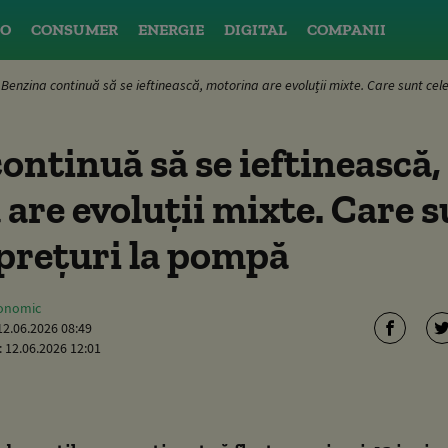
O
CONSUMER
ENERGIE
DIGITAL
COMPANII
Benzina continuă să se ieftinească, motorina are evoluții mixte. Care sunt cel
ontinuă să se ieftinească,
are evoluții mixte. Care s
prețuri la pompă
conomic
12.06.2026 08:49
:
12.06.2026 12:01