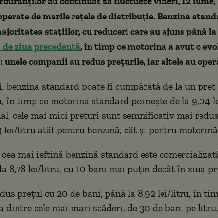
rburanților au continuat să fluctueze vineri, 12 iunie,
operate de marile rețele de distribuție. Benzina stand
majoritatea stațiilor, cu reduceri care au ajuns până la
ă de ziua precedentă
, în timp ce motorina a avut o evo
 unele companii au redus prețurile, iar altele au oper
i, benzina standard poate fi cumpărată de la un pre
ru, în timp ce motorina standard pornește de la 9,04 le
nal, cele mai mici prețuri sunt semnificativ mai redu
 lei/litru atât pentru benzină, cât și pentru motorină
, cea mai ieftină benzină standard este comercializat
a 8,78 lei/litru, cu 10 bani mai puțin decât în ziua p
dus prețul cu 20 de bani, până la 8,92 lei/litru, în 
a dintre cele mai mari scăderi, de 30 de bani pe litru