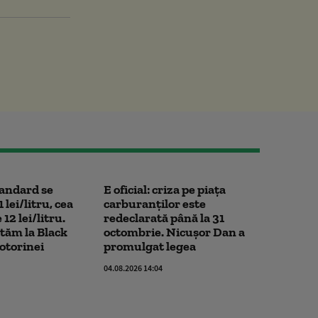
andard se
E oficial: criza pe piața
 lei/litru, cea
carburanților este
2 lei/litru.
redeclarată până la 31
stăm la Black
octombrie. Nicușor Dan a
otorinei
promulgat legea
04.08.2026 14:04