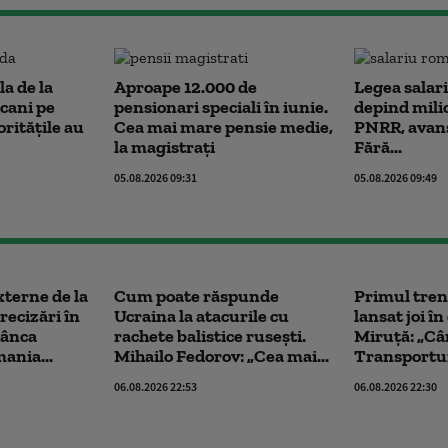
la de la
Aproape 12.000 de
Legea salari
cani pe
pensionari speciali în iunie.
depind mili
ritățile au
Cea mai mare pensie medie,
PNRR, avans
la magistrați
Fără...
05.08.2026 09:31
05.08.2026 09:49
xterne de la
Cum poate răspunde
Primul tren
recizări în
Ucraina la atacurile cu
lansat joi în
mânca
rachete balistice rusești.
Miruță: „Câ
ania...
Mihailo Fedorov: „Cea mai...
Transporturi
06.08.2026 22:53
06.08.2026 22:30