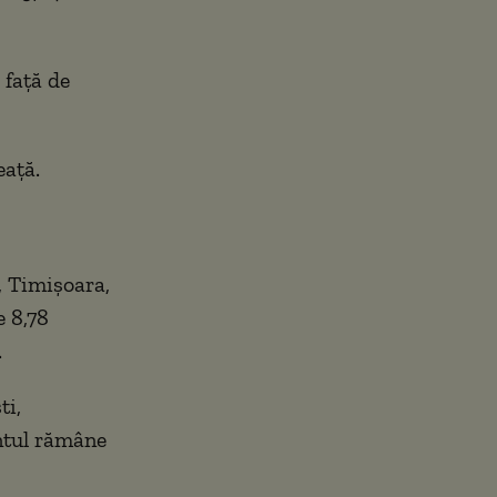
 față de
eață.
, Timișoara,
e 8,78
.
ti,
antul rămâne