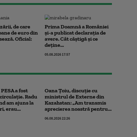
zării, de care
Prima Doamnă a României
oane de euro din
și-a publicat declarația de
ează. Oficial:
avere. Cât câștigă și ce
deține...
05.08.2026 17:57
 PESA a fost
Oana Țoiu, discuție cu
 circulație. Radu
ministrul de Externe din
nd am ajuns la
Kazahstan: „Am transmis
, erau...
aprecierea noastră pentru...
06.08.2026 22:26