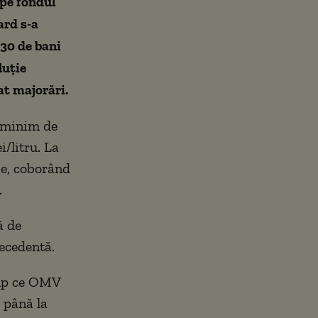
 pe fondul
ard s-a
 30 de bani
luție
at majorări.
ț minim de
i/litru. La
se, coborând
.
ă de
recedentă.
timp ce OMV
, până la