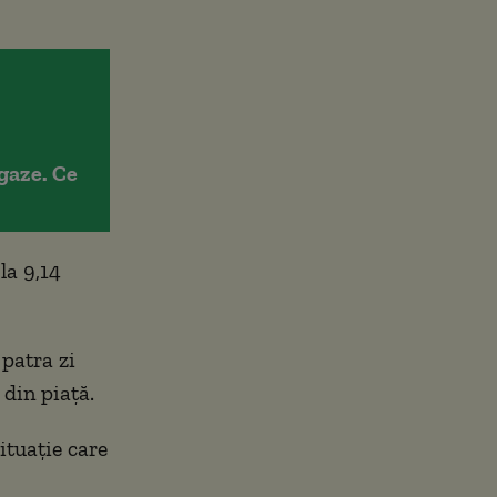
gaze. Ce
la 9,14
patra zi
 din piață.
ituație care