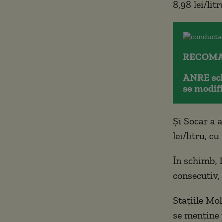
8,98 lei/litr
RECOMA
ANRE sch
se modif
Și Socar a a
lei/litru, c
În schimb, 
consecutiv, 
Stațiile Mo
se menține 