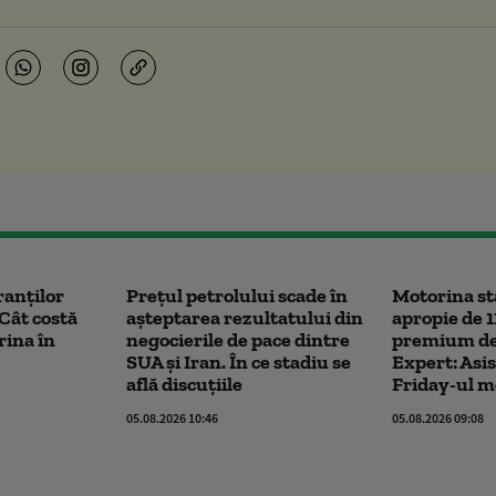
ranților
Prețul petrolului scade în
Motorina st
Cât costă
așteptarea rezultatului din
apropie de 11
rina în
negocierile de pace dintre
premium de 1
SUA și Iran. În ce stadiu se
Expert: Asi
află discuțiile
Friday-ul m
05.08.2026 10:46
05.08.2026 09:08