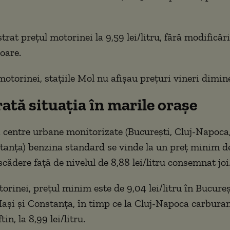
trat prețul motorinei la 9,59 lei/litru, fără modificări
ioare.
motorinei, stațiile Mol nu afișau prețuri vineri dimin
ată situația în marile orașe
ci centre urbane monitorizate (București, Cluj-Napoca
stanța) benzina standard se vinde la un preț minim d
n scădere față de nivelul de 8,88 lei/litru consemnat joi
orinei, prețul minim este de 9,04 lei/litru în Bucureș
Iași și Constanța, în timp ce la Cluj-Napoca carbur
in, la 8,99 lei/litru.