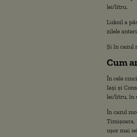
lei/litru.
Lukoil a păs
zilele anter
Și în cazul 
Cum ar
În cele cin
Iași și Con
lei/litru, î
În cazul mot
Timișoara, 
ușor mai ieft