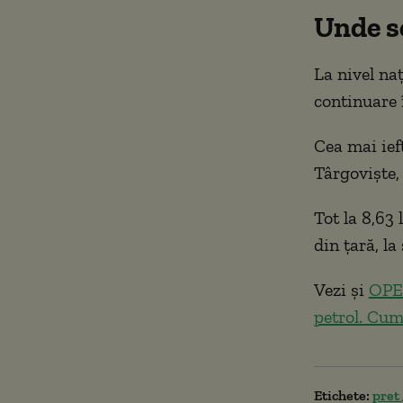
Unde se
La nivel na
continuare 
Cea mai ief
Târgoviște, 
Tot la 8,63 
din țară, la
Vezi și
OPEC
petrol. Cum
Etichete:
pret