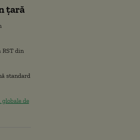
n țară
n
a RST din
ină standard
 globale de