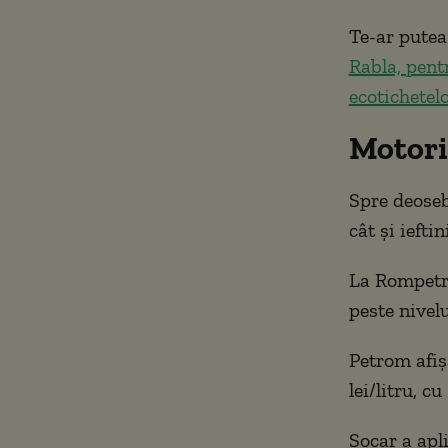
Te-ar putea
Rabla, pent
ecotichetel
Motori
Spre deoseb
cât și ieftin
La Rompetrol
peste nivelu
Petrom afișa
lei/litru, c
Socar a apl