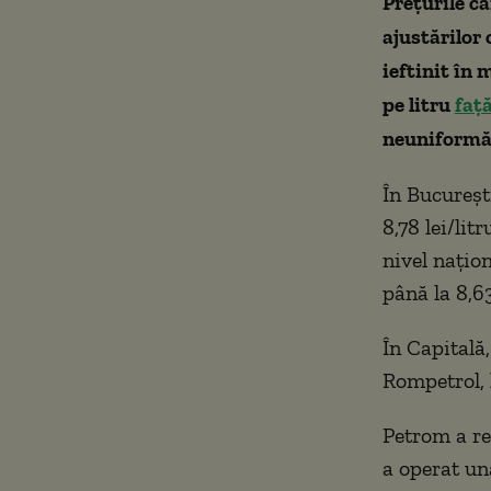
Prețurile ca
ajustărilor 
ieftinit în 
pe litru
faț
neuniformă:
În Bucureșt
8,78 lei/lit
nivel națio
până la 8,63
În Capitală
Rompetrol, l
Petrom a re
a operat un