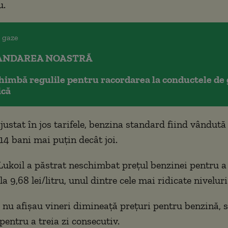
u.
NDAREA NOASTRĂ
imbă regulile pentru racordarea la conductele de 
ică
justat în jos tarifele, benzina standard fiind vândută 
u 14 bani mai puțin decât joi.
Lukoil a păstrat neschimbat prețul benzinei pentru a 
la 9,68 lei/litru, unul dintre cele mai ridicate niveluri
l nu afișau vineri dimineață prețuri pentru benzină, s
pentru a treia zi consecutiv.