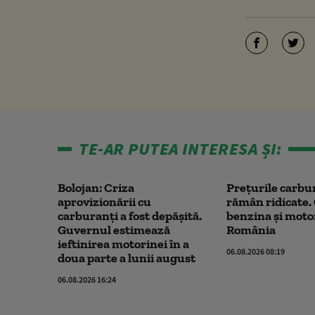
TE-AR PUTEA INTERESA ȘI:
Bolojan: Criza
Prețurile carbu
aprovizionării cu
rămân ridicate. 
carburanți a fost depășită.
benzina și moto
Guvernul estimează
România
ieftinirea motorinei în a
06.08.2026 08:19
doua parte a lunii august
06.08.2026 16:24