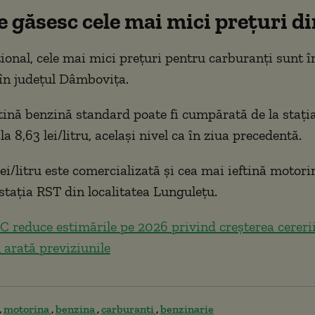
 găsesc cele mai mici prețuri di
țional, cele mai mici prețuri pentru carburanți sunt î
în județul Dâmbovița.
tină benzină standard poate fi cumpărată de la stați
la 8,63 lei/litru, același nivel ca în ziua precedentă.
lei/litru este comercializată și cea mai ieftină motor
 stația RST din localitatea Lungulețu.
 reduce estimările pe 2026 privind creşterea cererii
 arată previziunile
motorina
benzina
carburanti
benzinarie