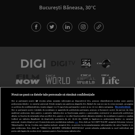
București Băneasa, 30°C
Nouă ne pasă ca datele tale personale să rămână confidențiale
Noi și partenerii noștri
30
stocăm și/sau accesăm informații pe dispozitivul dvs., precum identificatorii cookie unici pentru
prelucrarea datelor cu caracter personal. Puteți accepta sau gestiona alegerile dvs. făcând clic mai jos sau în orice moment, pe pagina
cu politica de confidențialitate. Aceste alegeri vor fi raportate partenerilor noștri și nu vă vor afecta navigarea.
Mai multe detalii
Noi si partenerii nostri (retelele de socializare si agentiile de publicitate partenere, precum si furnizorii nostri de servicii de date
analitice) prelucram date pentru a permite website-ului sa functioneze, pentru a personaliza continutul si anunturile publicitare
afisate in functie de interesele si/sau profilul dvs., pentru a va oferi functionalitati aferente retelelor de socializare si pentru a analiza
traficul pe website. Beneficiati de drepturile prevazute de art. 15-22 din GDPR in legatura cu prelucrarea datelor cu caracter
personal. Aceste drepturi pot fi exercitate prin modalitatea indicata
aici
. Prin click pe “ACCEPT TOATE”, acceptati folosirea tuturor
Tehnologiilor de tip Cookie, care implica inclusiv acceptul dvs. cu privire la stocarea/accesarea informatiilor de catre Vendor-ii cu
TERMENE ȘI CONDIȚII
POLITICA DE CONFIDENȚIALITATE
care colaboram. Prin click pe “VREAU SA MODIFIC SETARILE INDIVIDUAL” puteti schimba preferintele in mod individual, mai
putin cele legate de cookie strict necesare pentru functionarea website-ului.