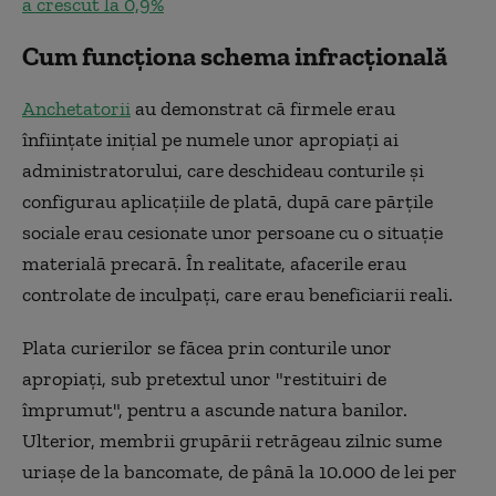
a crescut la 0,9%
Cum funcționa schema infracțională
Anchetatorii
au demonstrat că firmele erau
înfiinţate iniţial pe numele unor apropiaţi ai
administratorului, care deschideau conturile şi
configurau aplicaţiile de plată, după care părţile
sociale erau cesionate unor persoane cu o situaţie
materială precară. În realitate, afacerile erau
controlate de inculpaţi, care erau beneficiarii reali.
Plata curierilor se făcea prin conturile unor
apropiaţi, sub pretextul unor "restituiri de
împrumut", pentru a ascunde natura banilor.
Ulterior, membrii grupării retrăgeau zilnic sume
uriaşe de la bancomate, de până la 10.000 de lei per