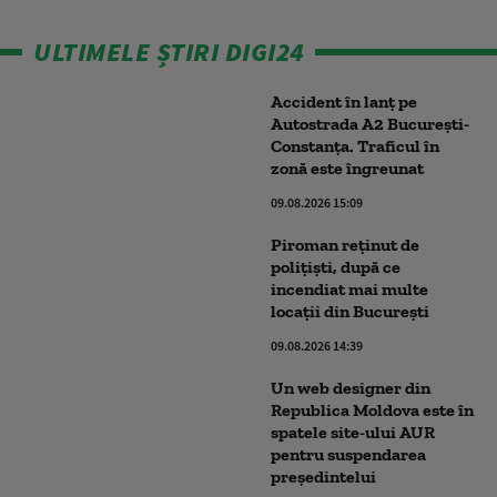
ULTIMELE ȘTIRI DIGI24
Accident în lanț pe
Autostrada A2 București-
Constanța. Traficul în
zonă este îngreunat
09.08.2026 15:09
Piroman reţinut de
poliţişti, după ce
incendiat mai multe
locaţii din București
09.08.2026 14:39
Un web designer din
Republica Moldova este în
spatele site-ului AUR
pentru suspendarea
președintelui