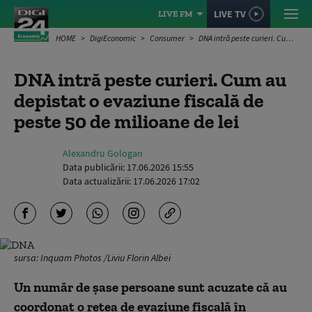
LIVE TV
LIVE FM
HOME
DigiEconomic
Consumer
DNA intră peste curieri. Cum au depistat o evaziune fiscală de peste 50 de milioane de lei
DNA intră peste curieri. Cum au
depistat o evaziune fiscală de
peste 50 de milioane de lei
Alexandru Gologan
Data publicării:
17.06.2026 15:55
Data actualizării:
17.06.2026 17:02
sursa: Inquam Photos /Liviu Florin Albei
Un număr de şase persoane sunt acuzate că au
coordonat o reţea de evaziune fiscală în