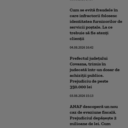
Cum se evită fraudele în
care infractorii folosesc
identitatea furnizorilor de
servicii poştale. La ce
trebuie să fie atenți
clienții
04.08.2026 16:42
Prefectul județului
Covasna, trimis în
judecată într-un dosar de
achiziții publice.
Prejudiciu de peste
350.000 lei
03.08.2026 15:13
ANAF descoperă un nou
caz de evaziune fiscală.
Prejudiciul depășește 2
milioane de lei. Cum