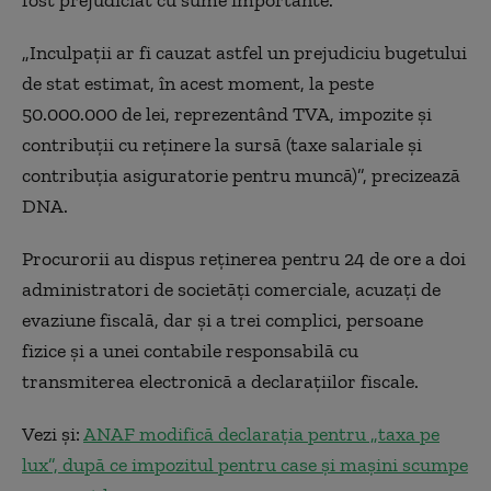
fost prejudiciat cu sume importante.
„Inculpaţii ar fi cauzat astfel un prejudiciu bugetului
de stat estimat, în acest moment, la peste
50.000.000 de lei, reprezentând TVA, impozite şi
contribuţii cu reţinere la sursă (taxe salariale şi
contribuţia asiguratorie pentru muncă)”, precizează
DNA.
Procurorii au dispus reţinerea pentru 24 de ore a doi
administratori de societăţi comerciale, acuzaţi de
evaziune fiscală, dar şi a trei complici, persoane
fizice şi a unei contabile responsabilă cu
transmiterea electronică a declaraţiilor fiscale.
Vezi și:
ANAF modifică declarația pentru „taxa pe
lux”, după ce impozitul pentru case și mașini scumpe