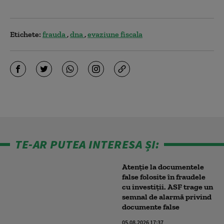
Etichete:
frauda
dna
evaziune fiscala
TE-AR PUTEA INTERESA ȘI:
Atenție la documentele
false folosite în fraudele
cu investiții. ASF trage un
semnal de alarmă privind
documente false
05.08.2026 17:37