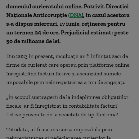
domeniul curieratului online. Potrivit Direcţiei
Naţionale Anticorupţie (
DNA
), în cazul acestora
s-a dispus miercuri, 17 iunie, reținerea pentru
un termen 24 de ore. Prejudiciul estimat: peste
50 de milioane de lei.
Din 2023 în prezent, inculpaţii ar fi înfiinţat zeci de
firme de curierat care operau prin platforme online,
înregistrând facturi fictive şi ascunzând sumele
impozabile prin neînregistrarea a mii de angajaţi.
„În scopul sustragerii de la îndeplinirea obligaţiilor
fiscale, ar fi înregistrat în contabilitate facturi
fictive provenite de la societăţi de tip 'fantomă'.
Totodată, ar fi ascuns sursa impozabilă prin
neînregistrarea şi nedeclararea curierilor la