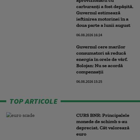
aprovizionării cu
carburanți a fost depășită.
Guvernul estimează
ieftinirea motorinei în a
doua parte a lunii august
06.08.2026 16:24
Guvernul cere marilor
consumatori să reducă
energia în orele de vârf.
Bolojan: Nu se acordă
compensații
06.08.2026 15:25
TOP ARTICOLE
CURS BNR: Principalele
monede de schimb s-au
depreciat. Cât valorează
euro