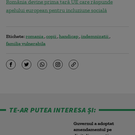
România devine prima țară UE care răspunde
apelului european pentru incluziune socială
Etichete:
romania
copii
handicap
indemnizatii
familie vulnerabila
TE-AR PUTEA INTERESA ȘI:
Guvernul a adoptat
amendamentul pe