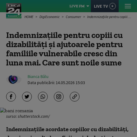
LIVE TV
LIVE FM
HOME
DigiEconomic
Consumer
Indemnizațiile pentru copiii cu dizabilități și ajutoarele pentru familiile vulnerabile cresc din luna mai. Care sunt noile sume
Indemnizațiile pentru copiii cu
dizabilități și ajutoarele pentru
familiile vulnerabile cresc din
luna mai. Care sunt noile sume
Bianca Bâlu
Data publicării:
14.05.2026 15:03
sursa: shutterstock.com/
Indemnizațiile acordate copiilor cu dizabilități,