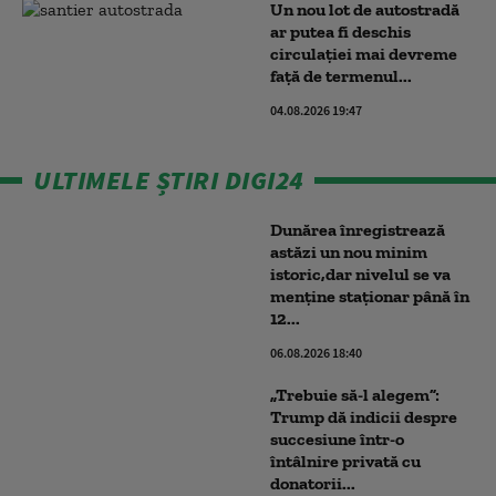
Un nou lot de autostradă
ar putea fi deschis
circulației mai devreme
faţă de termenul...
04.08.2026 19:47
ULTIMELE ȘTIRI DIGI24
Dunărea înregistrează
astăzi un nou minim
istoric,dar nivelul se va
menţine staţionar până în
12...
06.08.2026 18:40
„Trebuie să-l alegem”:
Trump dă indicii despre
succesiune într-o
întâlnire privată cu
donatorii...