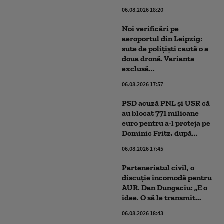
06.08.2026 18:20
Noi verificări pe
aeroportul din Leipzig:
sute de polițiști caută o a
doua dronă. Varianta
exclusă...
06.08.2026 17:57
PSD acuză PNL şi USR că
au blocat 771 milioane
euro pentru a-l proteja pe
Dominic Fritz, după...
06.08.2026 17:45
Parteneriatul civil, o
discuție incomodă pentru
AUR. Dan Dungaciu: „E o
idee. O să le transmit...
06.08.2026 18:43