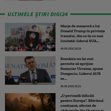
ULTIMELE ȘTIRI DIGI24
Marja de manevră a lui
Donald Trump în privința
Iranului, din ce în ce mai
limitată: liderul SUA...
06.08.2026 20:29
România nu își mai
permite să sprijine
financiar Ucraina, spune
Dungaciu. Liderul AUR
se...
06.08.2026 20:21
„O perioadă dificilă
pentru Europa”. Bătrânul
continent, afectat de
războaiele din Ucraina și