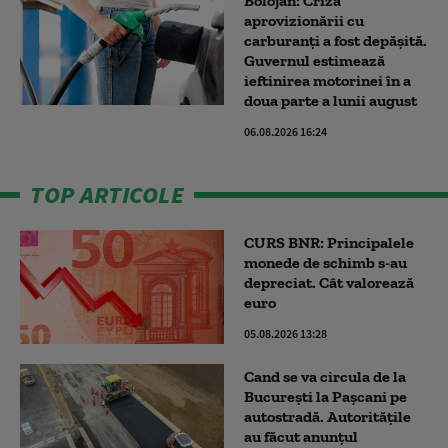
Bolojan: Criza
aprovizionării cu
carburanți a fost depășită.
Guvernul estimează
ieftinirea motorinei în a
doua parte a lunii august
06.08.2026 16:24
TOP ARTICOLE
CURS BNR: Principalele
monede de schimb s-au
depreciat. Cât valorează
euro
05.08.2026 13:28
Cand se va circula de la
București la Pașcani pe
autostradă. Autoritățile
au făcut anunțul