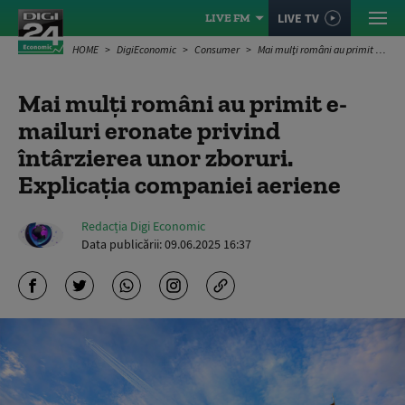
LIVE TV
LIVE FM
HOME
DigiEconomic
Consumer
Mai mulţi români au primit e-mailuri eronate privind întârzierea unor zboruri. Explicația companiei aeriene
Mai mulţi români au primit e-
mailuri eronate privind
întârzierea unor zboruri.
Explicația companiei aeriene
Redacția Digi Economic
Data publicării:
09.06.2025 16:37