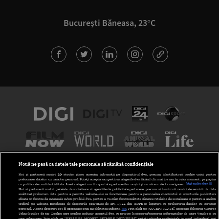
București Băneasa, 23°C
Nouă ne pasă ca datele tale personale să rămână confidențiale
Noi și partenerii noștri
30
stocăm și/sau accesăm informații pe dispozitivul dvs., precum identificatorii cookie unici pentru
prelucrarea datelor cu caracter personal. Puteți accepta sau gestiona alegerile dvs. făcând clic mai jos sau în orice moment, pe pagina
cu politica de confidențialitate. Aceste alegeri vor fi raportate partenerilor noștri și nu vă vor afecta navigarea.
Mai multe detalii
Noi si partenerii nostri (retelele de socializare si agentiile de publicitate partenere, precum si furnizorii nostri de servicii de date
analitice) prelucram date pentru a permite website-ului sa functioneze, pentru a personaliza continutul si anunturile publicitare
afisate in functie de interesele si/sau profilul dvs., pentru a va oferi functionalitati aferente retelelor de socializare si pentru a analiza
traficul pe website. Beneficiati de drepturile prevazute de art. 15-22 din GDPR in legatura cu prelucrarea datelor cu caracter
personal. Aceste drepturi pot fi exercitate prin modalitatea indicata
aici
. Prin click pe “ACCEPT TOATE”, acceptati folosirea tuturor
Tehnologiilor de tip Cookie, care implica inclusiv acceptul dvs. cu privire la stocarea/accesarea informatiilor de catre Vendor-ii cu
TERMENE ȘI CONDIȚII
POLITICA DE CONFIDENȚIALITATE
care colaboram. Prin click pe “VREAU SA MODIFIC SETARILE INDIVIDUAL” puteti schimba preferintele in mod individual, mai