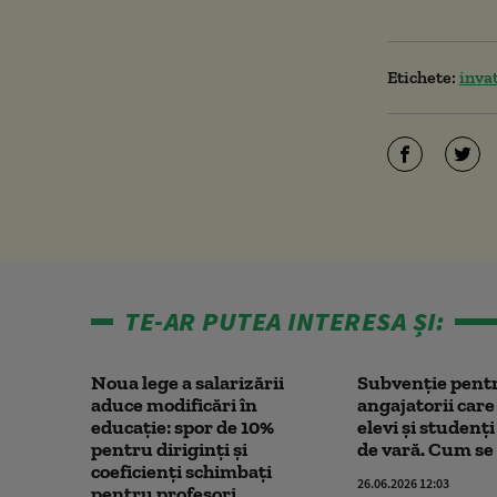
Etichete:
inva
TE-AR PUTEA INTERESA ȘI:
Noua lege a salarizării
Subvenție pent
aduce modificări în
angajatorii car
educație: spor de 10%
elevi și studenț
pentru diriginți și
de vară. Cum se
coeficienți schimbați
26.06.2026 12:03
pentru profesori