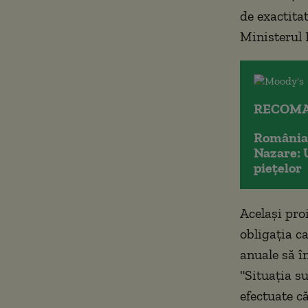
de exactitat
Ministerul 
RECOMA
România 
Nazare: 
piețelor
Acelaşi pro
obligaţia c
anuale să în
"Situaţia su
efectuate c