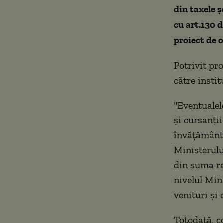
din taxele ş
cu art.130 
proiect de 
Potrivit pro
către insti
"Eventualel
şi cursanţii
învăţământ 
Ministerulu
din suma res
nivelul Min
venituri şi 
Totodată, c