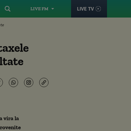
LIVE TV
LIVE FM
ate
taxele
ltate
 vira la
provenite