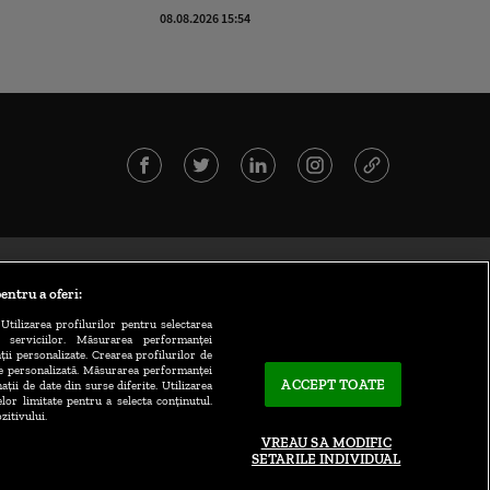
08.08.2026 15:54
entru a oferi:
Utilizarea profilurilor pentru selectarea
a serviciilor. Măsurarea performanței
ții personalizate. Crearea profilurilor de
te personalizată. Măsurarea performanței
ACCEPT TOATE
ații de date din surse diferite. Utilizarea
elor limitate pentru a selecta conținutul.
zitivului.
VREAU SA MODIFIC
SETARILE INDIVIDUAL