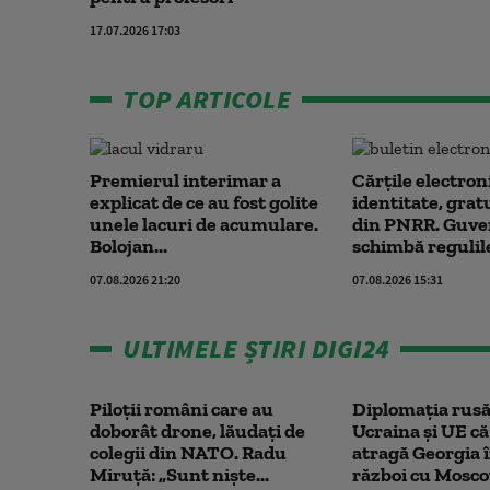
17.07.2026 17:03
TOP ARTICOLE
Premierul interimar a
Cărțile electron
explicat de ce au fost golite
identitate, grat
unele lacuri de acumulare.
din PNRR. Guve
Bolojan...
schimbă regulile
07.08.2026 21:20
07.08.2026 15:31
ULTIMELE ȘTIRI DIGI24
Piloții români care au
Diplomaţia rusă
doborât drone, lăudați de
Ucraina şi UE că
colegii din NATO. Radu
atragă Georgia 
Miruță: „Sunt niște...
război cu Mosc