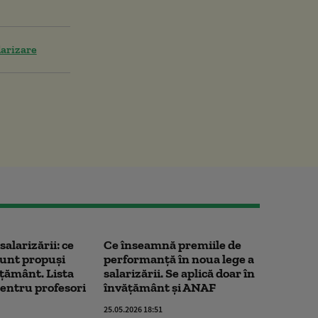
larizare
salarizării: ce
Ce înseamnă premiile de
sunt propuși
performanță în noua lege a
țământ. Lista
salarizării. Se aplică doar în
pentru profesori
învățământ și ANAF
25.05.2026 18:51