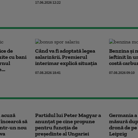
17.06.2026 12:22
ice de
Când va fi adoptată legea
Benzina și 
uite cu bani
salarizării. Premierul
ieftinit în u
rnul
interimar explică situația
costă carbura
...
07.08.2026 18:41
07.08.2026 09:10
 acuză
Partidul lui Peter Magyar a
Germania a 
 încearcă să
anunțat pe cine propune
măsură după
într-un nou
pentru funcția de
dronă de pe
ova
președinte al Ungariei
Leipzig