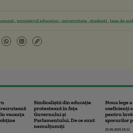
tamant
ministerul educatiei
universitate
studenti
taxa de sco
ru
Sindicaliștii din educație
Noua lege a 
e recrutează
protestează în fața
coeficienți 
i în vacanța
Guvernului și
pentru învă
 obține
Parlamentului. De ce sunt
sporurilor 
nemulțumiți
25.05.2026 19:12