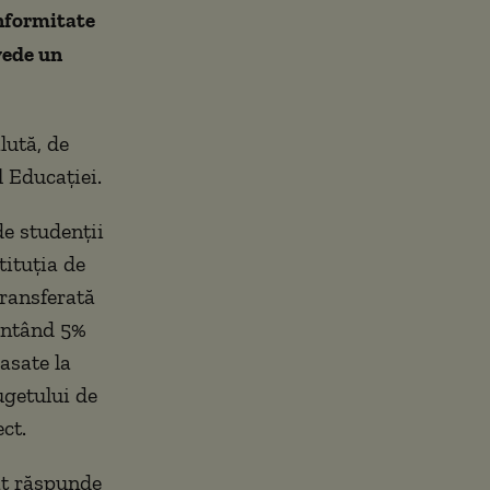
onformitate
vede un
lută, de
l Educaţiei.
de studenţii
tituţia de
transferată
entând 5%
asate la
ugetului de
ct.
at răspunde