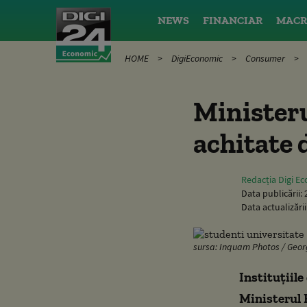
NEWS
FINANCIAR
MACR
HOME
DigiEconomic
Consumer
Ministeru
achitate d
Redacția Digi E
Data publicării:
Data actualizării
sursa: Inquam Photos / Geor
Instituţiile
Ministerul 