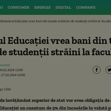
O
CONSUMER
ENERGIE
DIGITAL
COMPANII
Ministerul Educației vrea bani din taxele achitate de studenții străini la facult
l Educației vrea bani din 
e studenții străini la facu
conomic
26.02.2024 13:09
:
27.02.2024 14:00
ge Călin
 de învăţământ superior de stat vor avea obligaţia de a
Educaţiei un cuantum de 5% din încasările în valută 