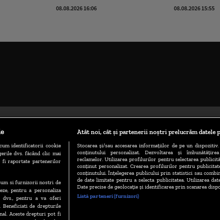
08.08.2026 16:06
08.08.2026 15:55
le
Atât noi, cât și partenerii noștri prelucrăm datele p
cum identificatorii cookie
Stocarea și/sau accesarea informațiilor de pe un dispozitiv. 
conținutului personalizat. Dezvoltarea și îmbunătățire
erile dvs. făcând clic mai
reclamelor. Utilizarea profilurilor pentru selectarea publicită
 fi raportate partenerilor
conținut personalizat. Crearea profilurilor pentru publicita
conținutului. Înțelegerea publicului prin statistici sau combin
de date limitate pentru a selecta publicitatea. Utilizarea dat
ecum si furnizorii nostri de
TERMENE ȘI CONDIȚII
POLITICA DE CONFIDENȚIALITATE
Date precise de geolocație și identificarea prin scanarea dispo
eze, pentru a personaliza
Listă parteneri (furnizori)
l dvs., pentru a va oferi
. Beneficiati de drepturile
al. Aceste drepturi pot fi
ABONARE DIGI TV
GESTIONAȚI PREFERINȚELE
CODUL DIGI24