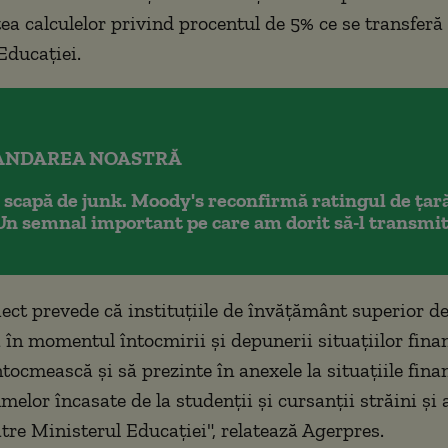
ea calculelor privind procentul de 5% ce se transferă 
Educaţiei.
NDAREA NOASTRĂ
scapă de junk. Moody's reconfirmă ratingul de țară
Un semnal important pe care am dorit să-l transm
iect prevede că instituţiile de învăţământ superior de
a în momentul întocmirii şi depunerii situaţiilor fina
tocmească şi să prezinte în anexele la situaţiile fina
melor încasate de la studenţii şi cursanţii străini şi a
ătre Ministerul Educaţiei", relatează Agerpres.