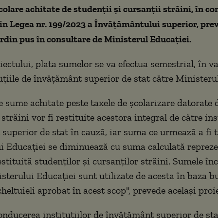
colare achitate de studenţii şi cursanţii străini, în c
din Legea nr. 199/2023 a Învăţământului superior, pre
ordin pus în consultare de Ministerul Educaţiei.
iectului, plata sumelor se va efectua semestrial, în va
tuţiile de învăţământ superior de stat către Ministeru
e sume achitate peste taxele de şcolarizare datorate 
 străini vor fi restituite acestora integral de către ins
superior de stat în cauză, iar suma ce urmează a fi 
i Educaţiei se diminuează cu suma calculată reprez
tituită studenţilor şi cursanţilor străini. Sumele înc
isterului Educaţiei sunt utilizate de acesta în baza b
cheltuieli aprobat în acest scop", prevede acelaşi proie
onducerea instituţiilor de învăţământ superior de st