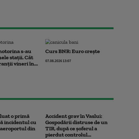
motorina s-au
Curs BNR: Euro crește
nele stații. Cât
07.08.2026 13:07
nții vineri în...
luat o primă
Accident grav în Vaslui:
 incidentul cu
Gospodării distruse de un
 aeroportul din
TIR, după ce șoferul a
pierdut controlul...