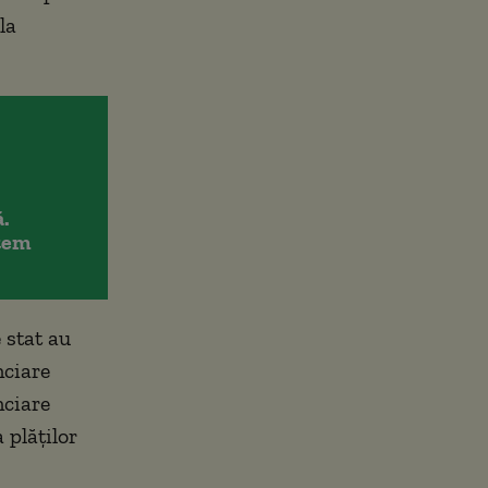
la
.
item
 stat au
nciare
nciare
 plăţilor