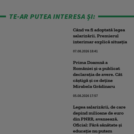
TE-AR PUTEA INTERESA ȘI:
Când va fi adoptată legea
salarizării. Premierul
interimar explică situația
07.08.2026 18:41
Prima Doamnă a
României și-a publicat
declarația de avere. Cât
câștigă și ce deține
Mirabela Grădinaru
05.08.2026 17:57
Legea salarizării, de care
depind milioane de euro
din PNRR, avansează.
Oficial: Fără sănătate și
educație nu putem