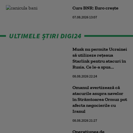
Curs BNR: Euro crește
07.08.2026 13:07
ULTIMELE ȘTIRI DIGI24
Musk nu permite Ucrainei
să utilizeze reţeaua
Starlink pentru atacuri în
Rusia. Ce le-a spus...
08.08.2026 22:24
Omanul avertizează că
atacurile asupra navelor
în Strâmtoarea Ormuz pot
afecta negocierile cu
Iranul
08.08.2026 21:27
Operațiunea de