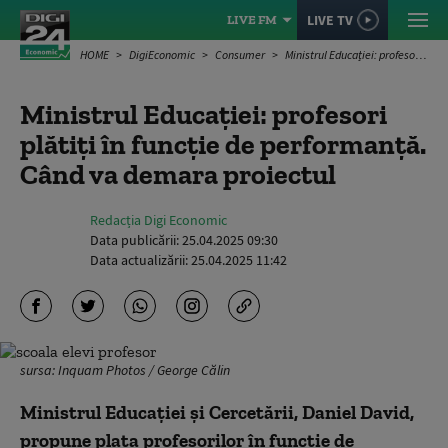
LIVE TV
LIVE FM
HOME
DigiEconomic
Consumer
Ministrul Educației: profesori plătiți în funcție de performanță. Când va demara proiectul
Ministrul Educației: profesori
plătiți în funcție de performanță.
Când va demara proiectul
Redacția Digi Economic
Data publicării:
25.04.2025 09:30
Data actualizării:
25.04.2025 11:42
sursa: Inquam Photos / George Călin
Ministrul Educaţiei şi Cercetării, Daniel David,
propune plata profesorilor în funcţie de