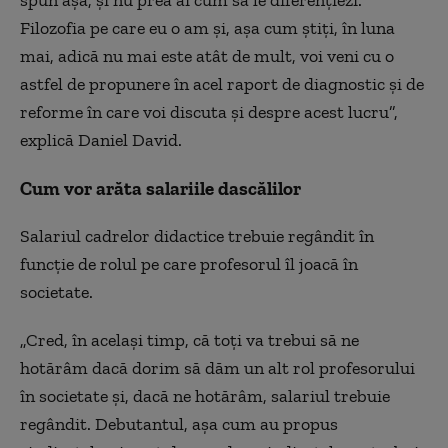
spun aşa, şi nu prea ai cum să le diferenţiezi.
Filozofia pe care eu o am şi, aşa cum ştiţi, în luna
mai, adică nu mai este atât de mult, voi veni cu o
astfel de propunere în acel raport de diagnostic şi de
reforme în care voi discuta şi despre acest lucru”,
explică Daniel David.
Cum vor arăta salariile dascălilor
Salariul cadrelor didactice trebuie regândit în
funcție de rolul pe care profesorul îl joacă în
societate.
„Cred, în acelaşi timp, că toţi va trebui să ne
hotărâm dacă dorim să dăm un alt rol profesorului
în societate şi, dacă ne hotărâm, salariul trebuie
regândit. Debutantul, aşa cum au propus