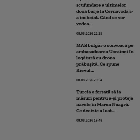
scufundare a ultimelor
două barje la Cernavodă s-
a încheiat. Când se vor
vedea...
08.08.2026 22:25
MAE bulgar o convoacă pe
ambasadoarea Ucrainei în
legătură cu drona
prăbuşită. Ce spune
Kievul...
08.08.2026 20:54
Turcia e forțată să ia
măsuri pentru a-și proteja
navele în Marea Neagră.
Ce decizie a luat...
08.08.2026 19:48