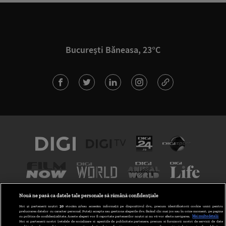
București Băneasa, 23°C
Nouă ne pasă ca datele tale personale să rămână confidențiale
Noi și partenerii noștri
30
stocăm și/sau accesăm informații pe dispozitivul dvs., precum identificatorii cookie unici pentru
prelucrarea datelor cu caracter personal. Puteți accepta sau gestiona alegerile dvs. făcând clic mai jos sau în orice moment, pe pagina
cu politica de confidențialitate. Aceste alegeri vor fi raportate partenerilor noștri și nu vă vor afecta navigarea.
Mai multe detalii
Noi si partenerii nostri (retelele de socializare si agentiile de publicitate partenere, precum si furnizorii nostri de servicii de date