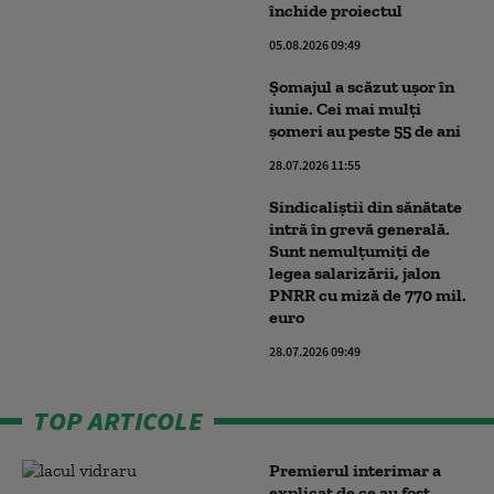
închide proiectul
05.08.2026 09:49
Șomajul a scăzut ușor în
iunie. Cei mai mulți
șomeri au peste 55 de ani
28.07.2026 11:55
Sindicaliștii din sănătate
intră în grevă generală.
Sunt nemulțumiți de
legea salarizării, jalon
PNRR cu miză de 770 mil.
euro
28.07.2026 09:49
TOP ARTICOLE
Premierul interimar a
explicat de ce au fost