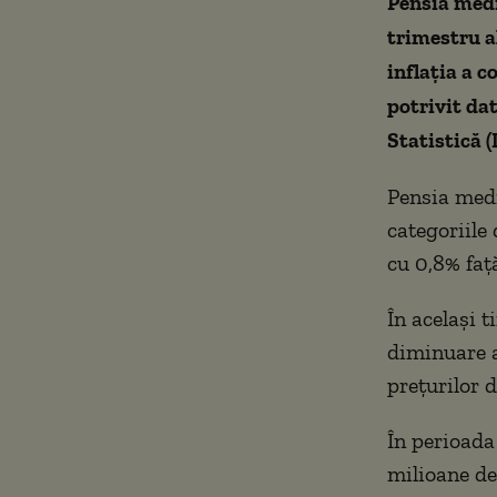
Pensia medi
trimestru al
inflația a 
potrivit dat
Statistică (
Pensia medi
categoriile 
cu 0,8% față
În același t
diminuare a
prețurilor 
În perioada
milioane de