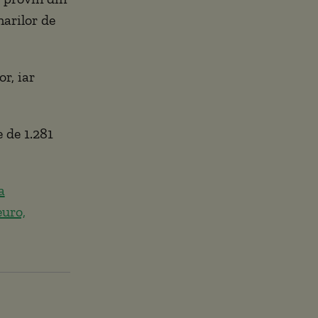
narilor de
or, iar
e de 1.281
a
euro,