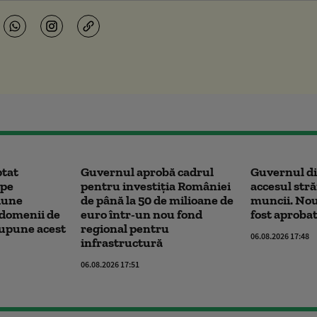
ptat
Guvernul aprobă cadrul
Guvernul di
pe
pentru investiția României
accesul stră
țiune
de până la 50 de milioane de
muncii. Nou
e domenii de
euro într-un nou fond
fost aprobat
supune acest
regional pentru
06.08.2026 17:48
infrastructură
06.08.2026 17:51