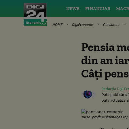
NEWS
FINANCIAR
MACR
HOME
DigiEconomic
Consumer
Pensia me
din an ia
Câți pen
Redacția Digi E
Data publicării:
Data actualizării
sursa: profimediaimages.ro/