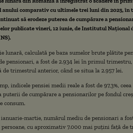
e lunară din România a înregistrat o scădere în prim
 anului comparativ cu ultimele trei luni din 2025, în 
continuat să erodeze puterea de cumpărare a pensionar
elor publicate vineri, 12 iunie, de Institutul Național 
INS).
e lunară, calculată pe baza sumelor brute plătite pen
de pensionari, a fost de 2.934 lei în primul trimestru,
 de trimestrul anterior, când se situa la 2.957 lei.
imp, indicele pensiei medii reale a fost de 97,3%, ceea
 puterii de cumpărare a pensionarilor pe fondul creș
de consum.
 ianuarie-martie, numărul mediu de pensionari a fos
 persoane, cu aproximativ 7.000 mai puțini față de t