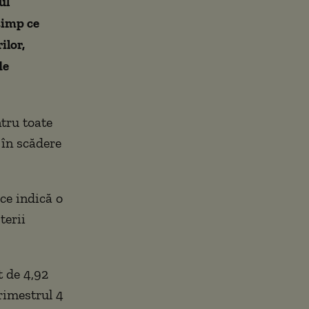
ul
timp ce
ilor,
de
tru toate
 în scădere
 ce indică o
terii
t de 4,92
rimestrul 4