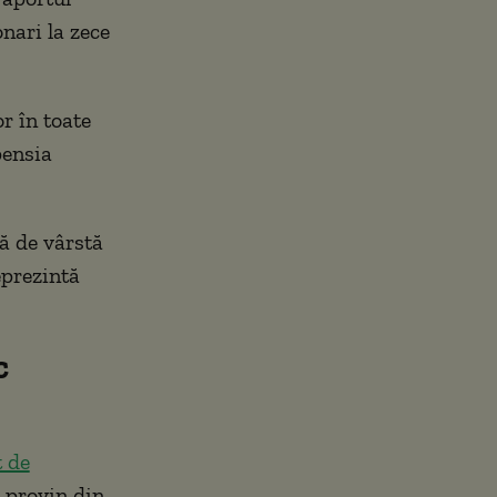
onari la zece
r în toate
pensia
tă de vârstă
eprezintă
c
t de
0 provin din