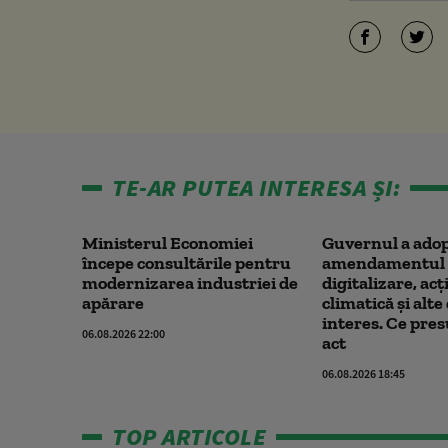
TE-AR PUTEA INTERESA ȘI:
Ministerul Economiei
Guvernul a ado
începe consultările pentru
amendamentul 
modernizarea industriei de
digitalizare, ac
apărare
climatică şi alt
interes. Ce pre
06.08.2026 22:00
act
06.08.2026 18:45
TOP ARTICOLE