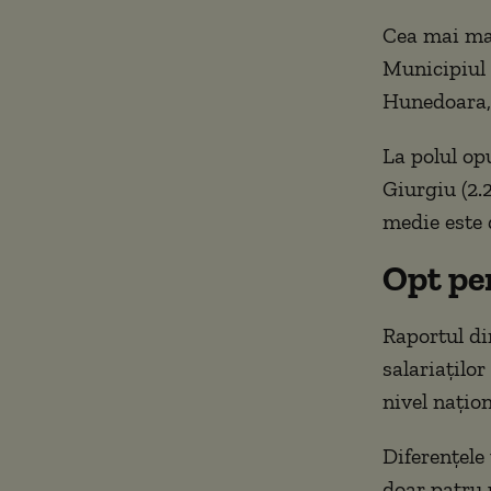
Cea mai mar
Municipiul 
Hunedoara, c
La polul opu
Giurgiu (2.
medie este d
Opt pen
Raportul d
salariaților
nivel națion
Diferențele 
doar patru 