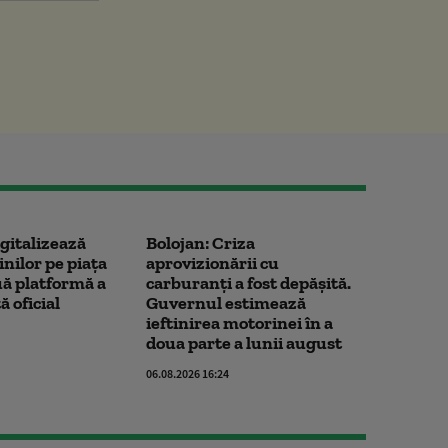
gitalizează
Bolojan: Criza
inilor pe piața
aprovizionării cu
ă platformă a
carburanți a fost depășită.
ă oficial
Guvernul estimează
ieftinirea motorinei în a
doua parte a lunii august
06.08.2026 16:24