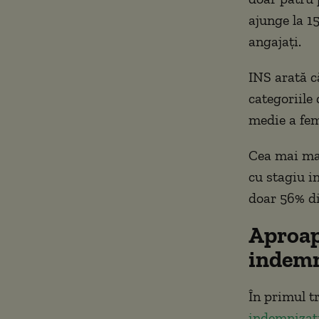
ajunge la 15
angajați.
INS arată c
categoriile 
medie a fem
Cea mai mar
cu stagiu i
doar 56% di
Aproap
indemn
În primul t
indemnizați