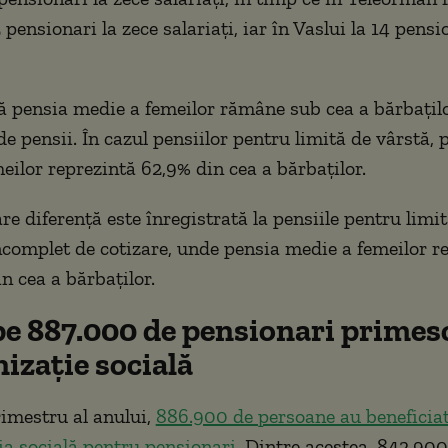
 pensionari la zece salariați, iar în Vaslui la 14 pensi
ă pensia medie a femeilor rămâne sub cea a bărbațilo
de pensii. În cazul pensiilor pentru limită de vârstă, 
eilor reprezintă 62,9% din cea a bărbaților.
e diferență este înregistrată la pensiile pentru limi
ncomplet de cotizare, unde pensia medie a femeilor r
n cea a bărbaților.
e 887.000 de pensionari primes
izație socială
rimestru al anului,
886.900 de persoane au beneficia
a socială pentru pensionari
. Dintre acestea, 842.90