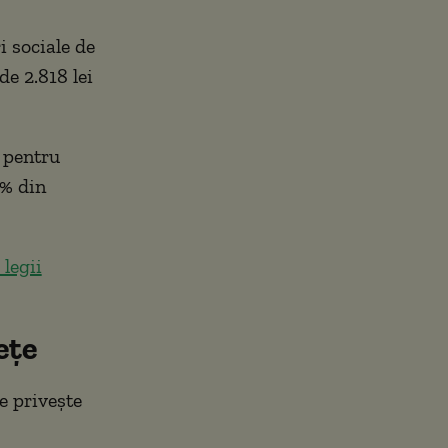
i sociale de
de 2.818 lei
 pentru
9% din
 legii
ețe
e privește