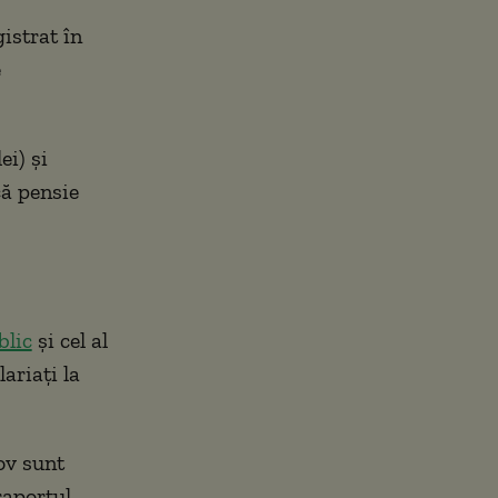
istrat în
e
ei) și
că pensie
blic
și cel al
ariați la
fov sunt
raportul