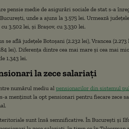
e pensie medie de asigurări sociale de stat s-a înreg
București, unde a ajuns la 3.575 lei. Urmează județel
u 3.502 lei, și Brașov, cu 3.330 lei.
s se află județele Botoșani (2.232 lei), Vrancea (2.273 l
284 lei). Diferența dintre cea mai mare și cea mai mi
e 1.343 lei.
sionari la zece salariați
intre numărul mediu al
pensionarilor din sistemul pu
 s-a menținut la opt pensionari pentru fiecare zece sal
al.
teritoriale sunt însă semnificative. În București și Il
pensionari la zece salariați, în timp ce în Teleorman 