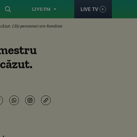
LIVE TV
LIVE FM
scăzut. Câți pensionari are România
imestru
scăzut.