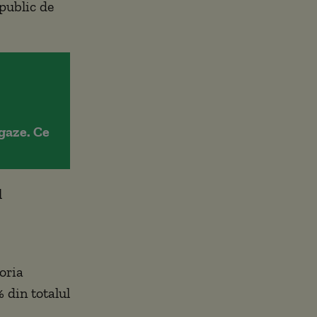
public de
gaze. Ce
l
oria
 din totalul