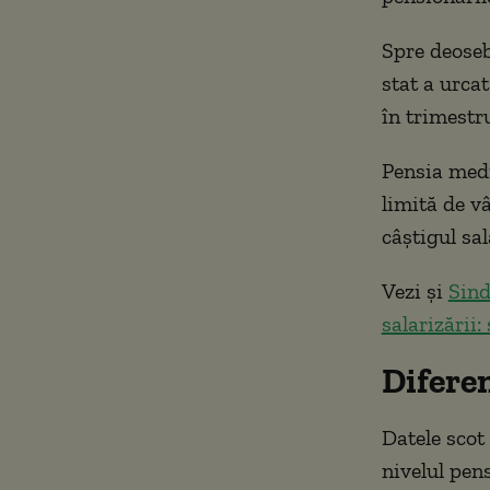
Spre deoseb
stat a urcat
în trimestr
Pensia medi
limită de v
câștigul sal
Vezi și
Sind
salarizării:
Diferen
Datele scot 
nivelul pens