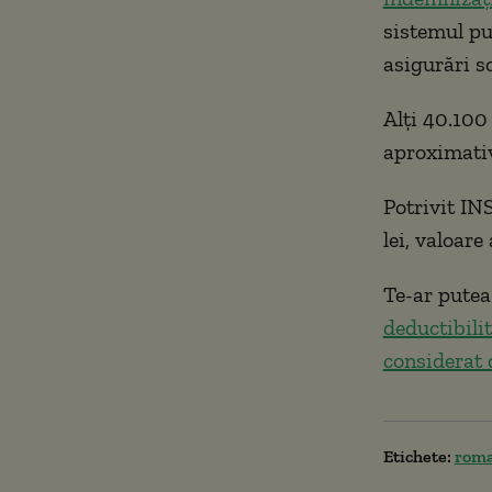
sistemul pu
asigurări so
Alți 40.100 
aproximativ
Potrivit IN
lei, valoare
Te-ar putea
deductibilit
considerat 
Etichete:
rom