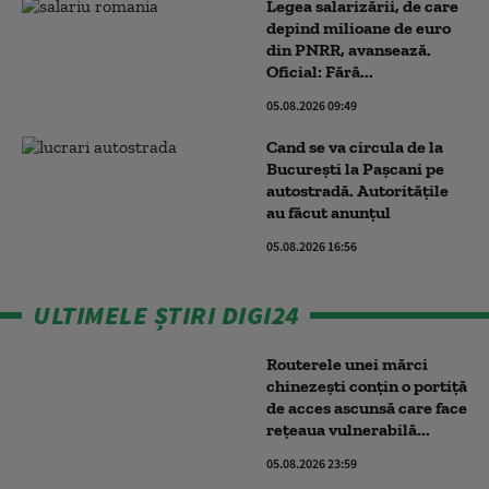
Legea salarizării, de care
depind milioane de euro
din PNRR, avansează.
Oficial: Fără...
05.08.2026 09:49
Cand se va circula de la
București la Pașcani pe
autostradă. Autoritățile
au făcut anunțul
05.08.2026 16:56
ULTIMELE ȘTIRI DIGI24
Routerele unei mărci
chinezești conțin o portiță
de acces ascunsă care face
rețeaua vulnerabilă...
05.08.2026 23:59