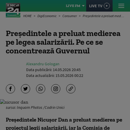
LIVE TV
LIVE FM
HOME
DigiEconomic
Consumer
Președintele a preluat medierea pe legea salarizării. Pe ce se concentrează Guvernul
Președintele a preluat medierea
pe legea salarizării. Pe ce se
concentrează Guvernul
Alexandru Gologan
Data publicării:
14.05.2026 20:45
Data actualizării:
15.05.2026 00:22
sursa: Inquam Photos /Codrin Unici
Preşedintele Nicuşor Dan a preluat medierea pe
proiectul legii salarizării, iar la Comisia de