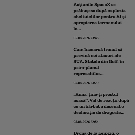
Acţiunile SpaceX se
prăbuşesc după explozia
cheltuielilor pentru AI şi
apropierea termenului
la...
05.08.2026 23:45
Cum încearcă Iranul să
prevină noi atacuri ale
SUA. Statele din Golf, în
prim-planul
represaliilor...
05.08.2026 23:29
„Anna, ţine-ţi prostul
acasă!”. Val de reacții după
ce un bărbat a desenat o
declarație de dragoste...
05.08.2026 22:54
Drona de la Leipzig, o