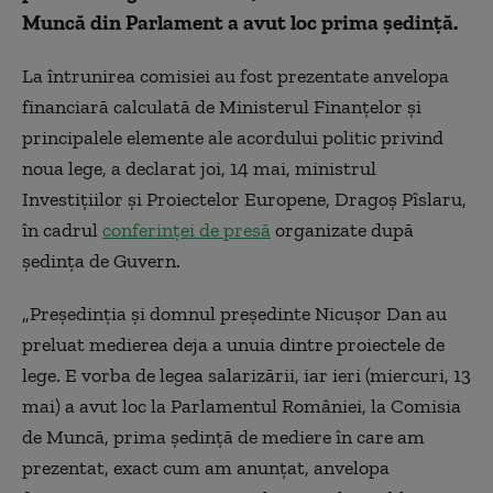
Muncă din Parlament a avut loc prima şedinţă.
La întrunirea comisiei au fost prezentate anvelopa
financiară calculată de Ministerul Finanţelor şi
principalele elemente ale acordului politic privind
noua lege, a declarat joi, 14 mai, ministrul
Investiţiilor şi Proiectelor Europene, Dragoş Pîslaru,
în cadrul
conferinței de presă
organizate după
şedinţa de Guvern.
„Preşedinţia şi domnul preşedinte Nicuşor Dan au
preluat medierea deja a unuia dintre proiectele de
lege. E vorba de legea salarizării, iar ieri (miercuri, 13
mai) a avut loc la Parlamentul României, la Comisia
de Muncă, prima şedinţă de mediere în care am
prezentat, exact cum am anunţat, anvelopa