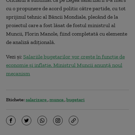
Oficialul a subliniat că pe Legea salarizării s-a mers
cu o propunere de acord politic către partide, cu tot
sprijinul tehnic al Băncii Mondiale, plecând de la
proiectul care a fost lăsat de fostul ministrul al
Muncii, Florin Manole, fiind completată cu elemente
de analiză adiţională.
Vezi și:
Salariile bugetarilor vor crește în funcție de
economie și inflație. Ministrul Muncii anunță noul
mecanism
Etichete:
salarizare
munca
bugetari