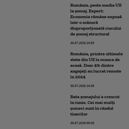
România, peste media UE
la șomaj. Expert:
Economia rămâne expusă
într-o măsură
disproporţionată riscului
de şomaj structural
30.07.2026 14:59
România, printre ultimele
state din UE la munca de
acasă. Doar 4% dintre
angajați au lucrat remote
în 2024
30.07.2026 14:38
Rata şomajului a crescut
în iunie. Cei mai mulți
șomeri sunt în rândul
tinerilor
30.07.2026 09:30