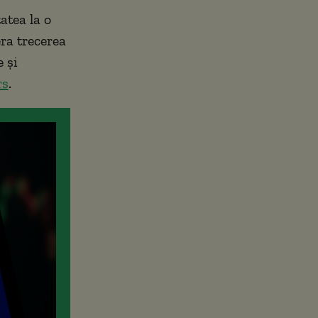
atea la o
era trecerea
e și
rs
.