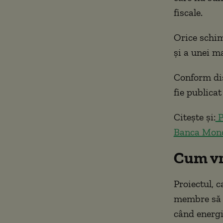
fiscale.
Orice schim
și a unei m
Conform dis
fie publicat
Citește și:
P
Banca Mond
Cum vr
Proiectul, c
membre să s
când energi