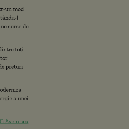
într-un mod
utându-l
ine surse de
intre toți
ntor
de prețuri
moderniza
ergie a unei
EI: Avem cea