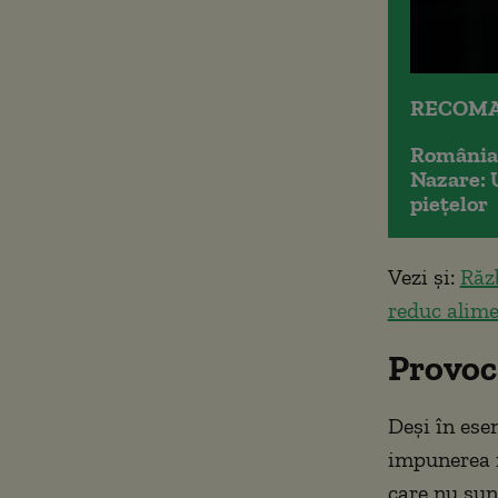
RECOMA
România 
Nazare: 
piețelor
Vezi și:
Răz
reduc alime
Provocă
Deși în ese
impunerea n
care nu sunt