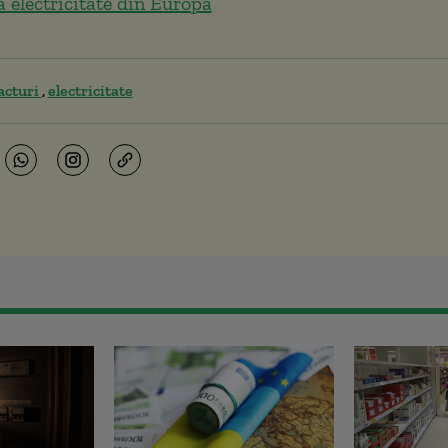
electricitate din Europa
acturi
electricitate