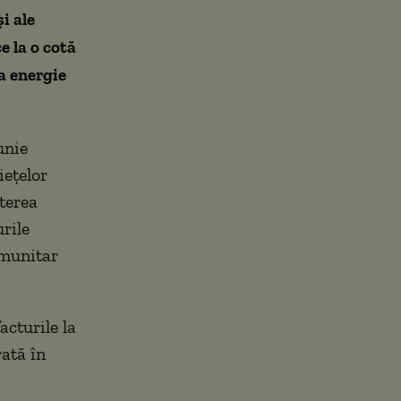
i ale
e la o cotă
la energie
unie
iețelor
terea
urile
omunitar
acturile la
rată în