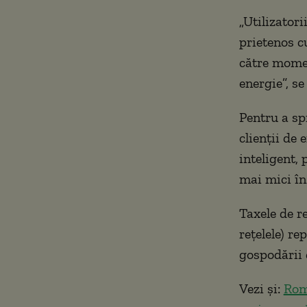
„Utilizatori
prietenos c
către momen
energie”, se
Pentru a sp
clienții de
inteligent,
mai mici în 
Taxele de r
rețelele) r
gospodării
Vezi și:
Româ