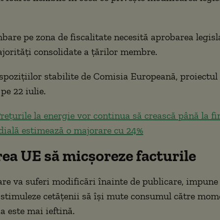
bare pe zona de fiscalitate necesită aprobarea legisl
ajorități consolidate a țărilor membre.
pozițiilor stabilite de Comisia Europeană, proiectu
 pe 22 iulie.
rețurile la energie vor continua să crească până la fin
ială estimează o majorare cu 24%
ea UE să micșoreze facturile
are va suferi modificări înainte de publicare, impune 
timuleze cetățenii să își mute consumul către momen
a este mai ieftină.