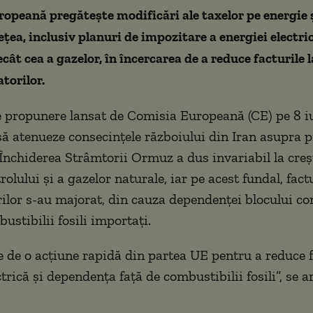
opeană pregătește modificări ale taxelor pe energie ș
ețea, inclusiv planuri de impozitare a energiei electric
ât cea a gazelor, în încercarea de a reduce facturile 
torilor.
e propunere lansat de Comisia Europeană (CE) pe 8 i
ă atenueze consecințele războiului din Iran asupra p
 Închiderea Strâmtorii Ormuz a dus invariabil la creș
rolului și a gazelor naturale, iar pe acest fundal, fact
lor s-au majorat, din cauza dependenței blocului c
ustibilii fosili importați.
e de o acțiune rapidă din partea UE pentru a reduce f
trică și dependența față de combustibilii fosili”, se a