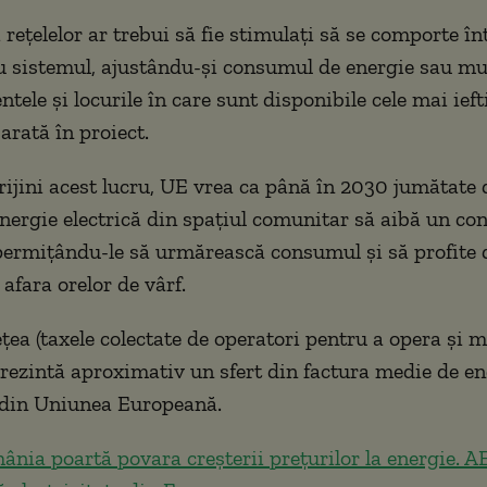
i rețelelor ar trebui să fie stimulați să se comporte 
u sistemul, ajustându-și consumul de energie sau m
tele și locurile în care sunt disponibile cele mai ieft
 arată în proiect.
rijini acest lucru, UE vrea ca până în 2030 jumătate d
 energie electrică din spațiul comunitar să aibă un co
 permițându-le să urmărească consumul și să profite 
afara orelor de vârf.
ețea (taxele colectate de operatori pentru a opera și 
eprezintă aproximativ un sfert din factura medie de en
 din Uniunea Europeană.
nia poartă povara creșterii prețurilor la energie. A