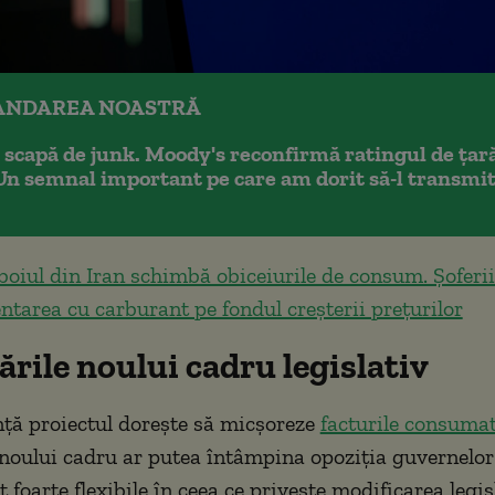
NDAREA NOASTRĂ
scapă de junk. Moody's reconfirmă ratingul de țară
Un semnal important pe care am dorit să-l transm
boiul din Iran schimbă obiceiurile de consum. Șoferi
ntarea cu carburant pe fondul creșterii prețurilor
rile noului cadru legislativ
nță proiectul dorește să micșoreze
facturile consumat
oului cadru ar putea întâmpina opoziția guvernelor 
 foarte flexibile în ceea ce privește modificarea legis