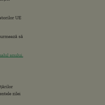
atorilor UE
l urmează să
alul anului.
țărilor
tele zilei