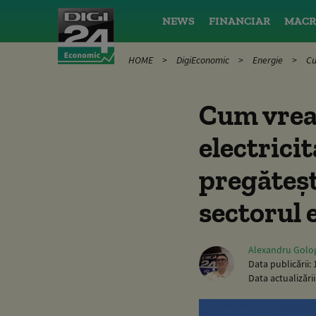
NEWS
FINANCIAR
MACR
HOME
DigiEconomic
Energie
Cu
Cum vrea 
electrici
pregăteșt
sectorul 
Alexandru Golo
Data publicării:
Data actualizării