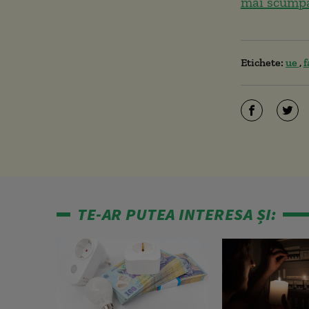
mai scumpă 
Etichete:
ue
f
TE-AR PUTEA INTERESA ȘI: