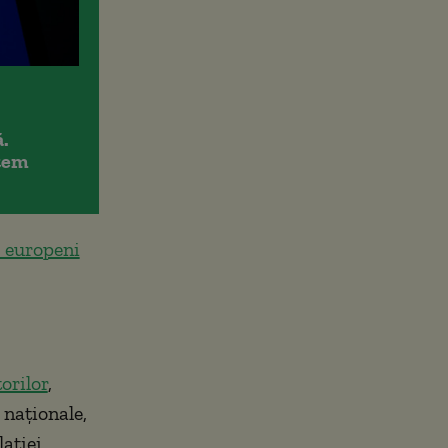
.
item
i europeni
orilor
,
naționale,
lației