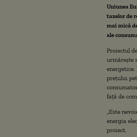
Uniunea Eur
taxelor de r
mai mică dec
ale consuma
Proiectul d
urmărește s
energetice.
prețului pet
consumatori
față de comb
„Este nevoi
energia elec
proiect.