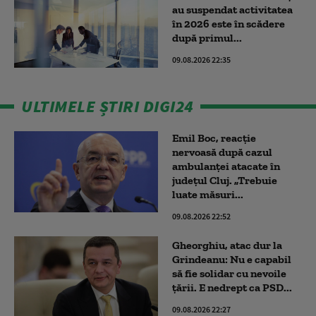
au suspendat activitatea
în 2026 este în scădere
după primul...
09.08.2026 22:35
ULTIMELE ȘTIRI DIGI24
Emil Boc, reacție
nervoasă după cazul
ambulanței atacate în
județul Cluj. „Trebuie
luate măsuri...
09.08.2026 22:52
Gheorghiu, atac dur la
Grindeanu: Nu e capabil
să fie solidar cu nevoile
țării. E nedrept ca PSD...
09.08.2026 22:27