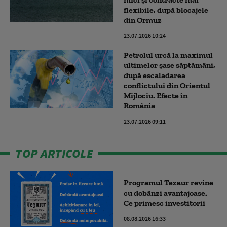
flexibile, după blocajele
din Ormuz
23.07.2026 10:24
Petrolul urcă la maximul
ultimelor șase săptămâni,
după escaladarea
conflictului din Orientul
Mijlociu. Efecte în
România
23.07.2026 09:11
TOP ARTICOLE
Programul Tezaur revine
cu dobânzi avantajoase.
Ce primesc investitorii
08.08.2026 16:33