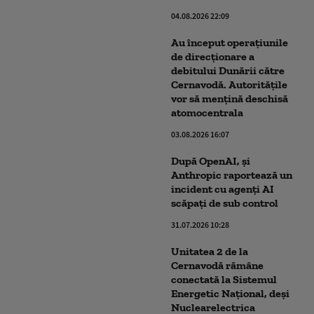
04.08.2026 22:09
Au început operațiunile
de direcționare a
debitului Dunării către
Cernavodă. Autoritățile
vor să mențină deschisă
atomocentrala
03.08.2026 16:07
După OpenAI, și
Anthropic raportează un
incident cu agenți AI
scăpați de sub control
31.07.2026 10:28
Unitatea 2 de la
Cernavodă rămâne
conectată la Sistemul
Energetic Naţional, deși
Nuclearelectrica