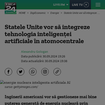
LIVE TV
LIVE FM
HOME
DigiEconomic
Energie
Statele Unite vor să integreze tehnologia inteligenței artificiale în atomocentrale
Statele Unite vor să integreze
tehnologia inteligenței
artificiale în atomocentrale
Alexandru Gologan
Data publicării:
30.09.2024 19:26
Data actualizării:
30.09.2024 19:38
sursa: gettyimages.com/
Inginerii americani vor să gestioneze mai bine
puterea generată de energia nucleară prin