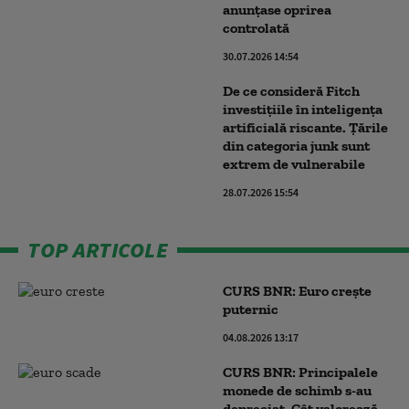
anunțase oprirea
controlată
30.07.2026 14:54
De ce consideră Fitch
investițiile în inteligența
artificială riscante. Țările
din categoria junk sunt
extrem de vulnerabile
28.07.2026 15:54
TOP ARTICOLE
CURS BNR: Euro crește
puternic
04.08.2026 13:17
CURS BNR: Principalele
monede de schimb s-au
depreciat. Cât valorează