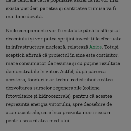
de la centrală către populație, astfel că nu vor mai
exista pierderi pe rețea și cantitatea trimisă va fi
mai bine dozată.
Noile echipamente vor fi instalate până la sfârșitul
deceniului și vor putea sprijini investițiile efectuate
în infrastructura nucleară, relatează
Axios
. Totuși,
scepticii afirmă că proiectul în sine este costisitor,
mare consumator de resurse și cu puține rezultate
demonstrabile în viitor. Astfel, după părerea
acestora, fondurile ar trebui redistribuite către
dezvoltarea surselor regenerabile (eoliene,
fotovoltaice și hidrocentrale), pentru că acestea
reprezintă energia viitorului, spre deosebire de
atomocentrale, care încă prezintă mari riscuri
pentru securitatea mediului.