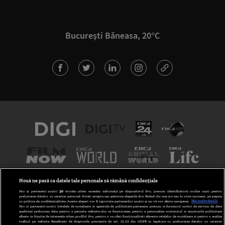
București Băneasa, 20°C
Nouă ne pasă ca datele tale personale să rămână confidențiale
Noi și partenerii noștri
30
stocăm și/sau accesăm informații pe dispozitivul dvs., precum identificatorii cookie unici pentru
prelucrarea datelor cu caracter personal. Puteți accepta sau gestiona alegerile dvs. făcând clic mai jos sau în orice moment, pe pagina
cu politica de confidențialitate. Aceste alegeri vor fi raportate partenerilor noștri și nu vă vor afecta navigarea.
Mai multe detalii
Noi si partenerii nostri (retelele de socializare si agentiile de publicitate partenere, precum si furnizorii nostri de servicii de date
analitice) prelucram date pentru a permite website-ului sa functioneze, pentru a personaliza continutul si anunturile publicitare
afisate in functie de interesele si/sau profilul dvs., pentru a va oferi functionalitati aferente retelelor de socializare si pentru a analiza
traficul pe website. Beneficiati de drepturile prevazute de art. 15-22 din GDPR in legatura cu prelucrarea datelor cu caracter