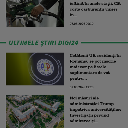
ieftinit în unele stații. Cât
costă carburanții vineri
în...
07.08.2026 09:10
ULTIMELE ȘTIRI DIGI24
Cetățenii UE, rezidenți în
România, se pot înscrie
mai ușor pe listele
suplimentare de vot
pentru...
07.08.2026 12:28
Noi măsuri ale
administrației Trump
împotriva universităților:
Investigații privind
admiterea și...