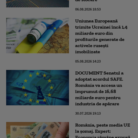
06.08.2026 18:53
Uniunea Europeană
trimite Ucrainei încă 1,4
miliarde euro din
profiturile generate de
activele rusești
imobilizate
05.08.2026 14:23
DOCUMENT Senatul a
adoptat acordul SAFE.
România va accesa un
împrumut de 16,68
miliarde euro pentru
industria de apărare
30.07.2026 19:13
România, peste media UE
la șomaj. Expert:
Economia rămâne expusă