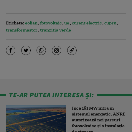
Etichete:
eolian
fotovoltaic
ue
curent electric
cupru
transformastor
tranzitia verde
TE-AR PUTEA INTERESA ȘI:
Încă 161 MW intră în
sistemul energetic. ANRE
autorizează noi parcuri
fotovoltaice și o instalație
de stocare