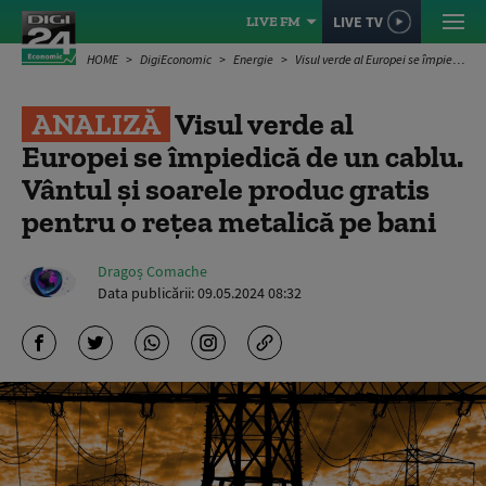
LIVE TV
LIVE FM
HOME
DigiEconomic
Energie
Visul verde al Europei se împiedică de un cablu. Vântul și soarele produc gratis pentru o rețea metalică pe bani
ANALIZĂ
Visul verde al
Europei se împiedică de un cablu.
Vântul și soarele produc gratis
pentru o rețea metalică pe bani
Dragoș Comache
Data publicării:
09.05.2024 08:32