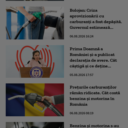
Bolojan: Criza
aprovizionării cu
carburanți a fost depășită.
Guvernul estimează...
06.08.2026 16:24
Prima Doamnă a
României și-a publicat
declarația de avere. Cât
câștigă și ce deține...
05.08.2026 17:57
Prețurile carburanților
rămân ridicate. Cât costă
benzina și motorina în
România
06.08.2026 08:19
Benzina și motorina s-au