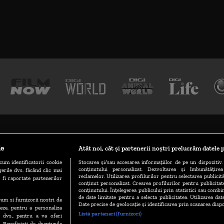
TERMENE ȘI CONDIȚII
POLITICA DE CONFIDENȚIALITATE
le
Atât noi, cât și partenerii noștri prelucrăm datele p
cum identificatorii cookie
Stocarea și/sau accesarea informațiilor de pe un dispozitiv. 
conținutului personalizat. Dezvoltarea și îmbunătățire
ABONARE DIGI TV
GESTIONAȚI PREFERINȚELE
CODUL DIGI24
erile dvs. făcând clic mai
reclamelor. Utilizarea profilurilor pentru selectarea publicită
 fi raportate partenerilor
conținut personalizat. Crearea profilurilor pentru publicita
conținutului. Înțelegerea publicului prin statistici sau combin
de date limitate pentru a selecta publicitatea. Utilizarea dat
Copyright © 2026
ecum si furnizorii nostri de
Date precise de geolocație și identificarea prin scanarea dispo
eze, pentru a personaliza
Listă parteneri (furnizori)
l dvs., pentru a va oferi
. Beneficiati de drepturile