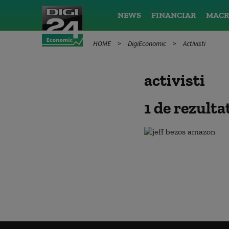
NEWS
FINANCIAR
MACR
HOME
DigiEconomic
Activisti
activisti
1 de rezult