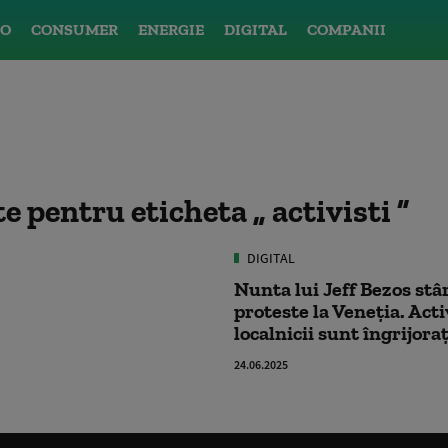
O
CONSUMER
ENERGIE
DIGITAL
COMPANII
ate pentru eticheta
activisti
DIGITAL
Nunta lui Jeff Bezos stâ
proteste la Veneția. Acti
localnicii sunt îngrijora
24.06.2025