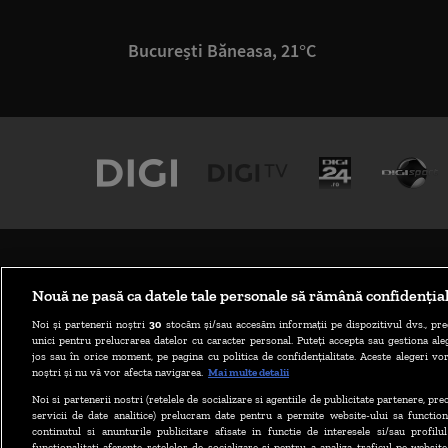
București Băneasa, 21°C
Nouă ne pasă ca datele tale personale să rămână confidenția
Noi și partenerii noștri
30
stocăm și/sau accesăm informații pe dispozitivul dvs., pre
unici pentru prelucrarea datelor cu caracter personal. Puteți accepta sau gestiona aleg
jos sau în orice moment, pe pagina cu politica de confidențialitate. Aceste alegeri vor
noștri și nu vă vor afecta navigarea.
Mai multe detalii
Noi si partenerii nostri (retelele de socializare si agentiile de publicitate partenere, pr
servicii de date analitice) prelucram date pentru a permite website-ului sa function
continutul si anunturile publicitare afisate in functie de interesele si/sau profilu
functionalitati aferente retelelor de socializare si pentru a analiza traficul pe website