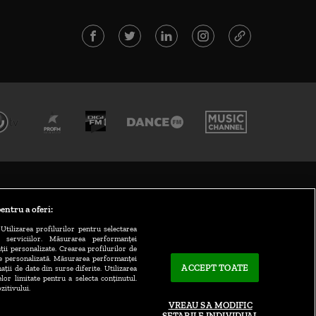
entru a oferi:
Utilizarea profilurilor pentru selectarea
a serviciilor. Măsurarea performanței
ții personalizate. Crearea profilurilor de
te personalizată. Măsurarea performanței
ACCEPT TOATE
ații de date din surse diferite. Utilizarea
elor limitate pentru a selecta conținutul.
zitivului.
VREAU SA MODIFIC
SETARILE INDIVIDUAL