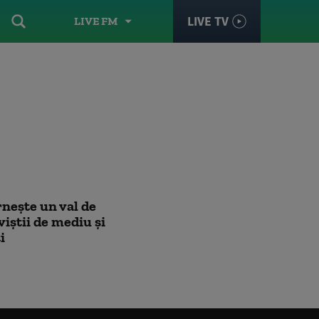
LIVE TV
LIVE FM
rnește un val de
viștii de mediu și
ți