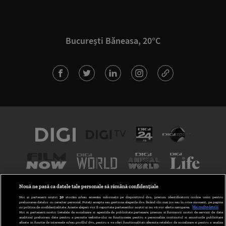
București Băneasa, 20°C
Nouă ne pasă ca datele tale personale să rămână confidențiale
Noi și partenerii noștri
30
stocăm și/sau accesăm informații pe dispozitivul dvs., precum identificatorii cookie unici pentru
prelucrarea datelor cu caracter personal. Puteți accepta sau gestiona alegerile dvs. făcând clic mai jos sau în orice moment, pe pagina
cu politica de confidențialitate. Aceste alegeri vor fi raportate partenerilor noștri și nu vă vor afecta navigarea.
Mai multe detalii
Noi si partenerii nostri (retelele de socializare si agentiile de publicitate partenere, precum si furnizorii nostri de servicii de date
analitice) prelucram date pentru a permite website-ului sa functioneze, pentru a personaliza continutul si anunturile publicitare
afisate in functie de interesele si/sau profilul dvs., pentru a va oferi functionalitati aferente retelelor de socializare si pentru a analiza