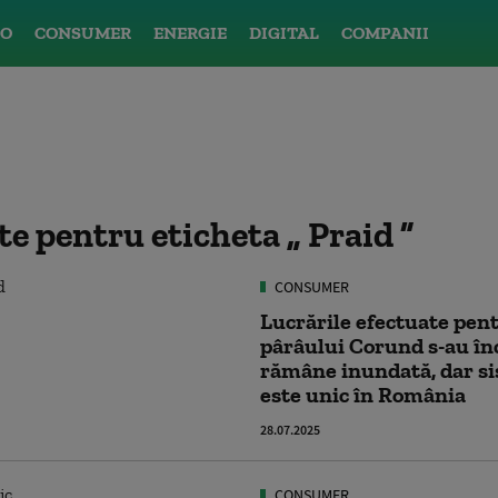
O
CONSUMER
ENERGIE
DIGITAL
COMPANII
ate pentru eticheta
Praid
CONSUMER
Lucrările efectuate pen
pârâului Corund s-au înc
rămâne inundată, dar si
este unic în România
28.07.2025
CONSUMER