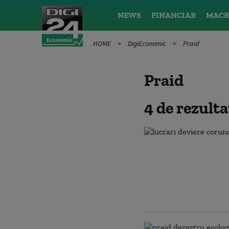
NEWS
FINANCIAR
MACR
HOME
DigiEconomic
Praid
Praid
4 de rezult