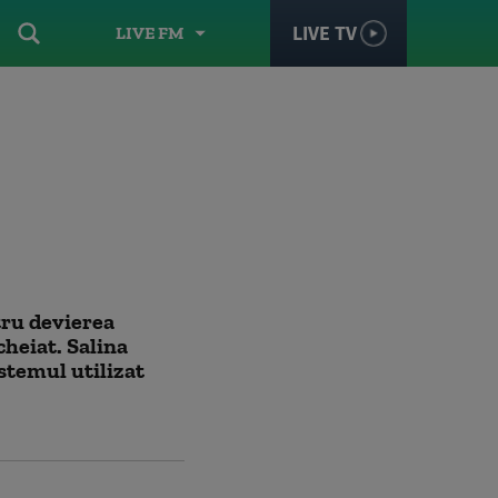
LIVE TV
LIVE FM
tru devierea
heiat. Salina
stemul utilizat