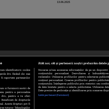
13.06.2025
le
Atât noi, cât și partenerii noștri prelucrăm datele p
cum identificatorii cookie
Stocarea și/sau accesarea informațiilor de pe un dispozitiv. 
conținutului personalizat. Dezvoltarea și îmbunătățire
erile dvs. făcând clic mai
reclamelor. Utilizarea profilurilor pentru selectarea publicită
 fi raportate partenerilor
conținut personalizat. Crearea profilurilor pentru publicita
conținutului. Înțelegerea publicului prin statistici sau combin
de date limitate pentru a selecta publicitatea. Utilizarea dat
ecum si furnizorii nostri de
TERMENE ȘI CONDIȚII
POLITICA DE CONFIDENȚIALITATE
Date precise de geolocație și identificarea prin scanarea dispo
eze, pentru a personaliza
Listă parteneri (furnizori)
l dvs., pentru a va oferi
. Beneficiati de drepturile
al. Aceste drepturi pot fi
ABONARE DIGI TV
GESTIONAȚI PREFERINȚELE
CODUL DIGI24
irea tuturor Tehnologiilor