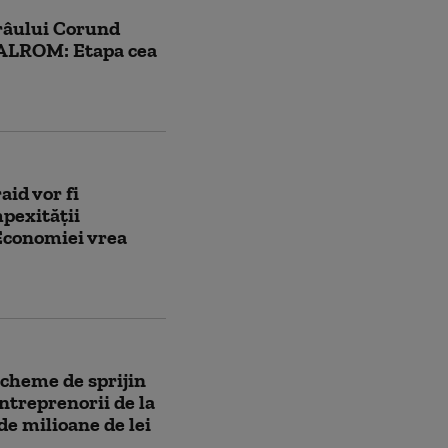
ârâului Corund
SALROM: Etapa cea
id vor fi
pexității
 Economiei vrea
cheme de sprijin
ntreprenorii de la
de milioane de lei