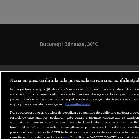
București Băneasa, 30°C
Nouă ne pasă ca datele tale personale să rămână confidenția
Noi și partenerii noștri
30
stocăm și/sau accesăm informații pe dispozitivul dvs., pre
unici pentru prelucrarea datelor cu caracter personal. Puteți accepta sau gestiona aleg
jos sau în orice moment, pe pagina cu politica de confidențialitate. Aceste alegeri vor
noștri și nu vă vor afecta navigarea.
Mai multe detalii
Noi si partenerii nostri (retelele de socializare si agentiile de publicitate partenere, pr
servicii de date analitice) prelucram date pentru a permite website-ului sa function
continutul si anunturile publicitare afisate in functie de interesele si/sau profilu
functionalitati aferente retelelor de socializare si pentru a analiza traficul pe website
prevazute de art. 15-22 din GDPR in legatura cu prelucrarea datelor cu caracter person
aici
exercitate prin modalitatea indicata
. Prin click pe “ACCEPT TOATE”, acceptati folos