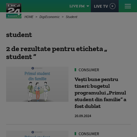
LIVE TV
LIVE FM
HOME
DigiEconomic
Student
student
2 de rezultate pentru eticheta
student
CONSUMER
Vești bune pentru
tineri: bugetul
programului „Primul
student din familie” a
fost dublat
20.09.2024
CONSUMER