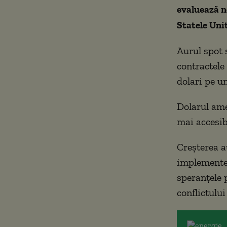
evaluează n
Statele Unit
Aurul spot 
contractele 
dolari pe un
Dolarul ame
mai accesibi
Creșterea a
implementez
speranțele 
conflictului