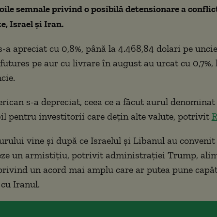
oile semnale privind o posibilă detensionare a conflic
e, Israel și Iran.
s-a apreciat cu 0,8%, până la 4.468,84 dolari pe uncie
futures pe aur cu livrare în august au urcat cu 0,7%, 
cie.
rican s-a depreciat, ceea ce a făcut aurul denominat 
l pentru investitorii care dețin alte valute, potrivit
R
urului vine și după ce Israelul și Libanul au convenit
e un armistițiu, potrivit administrației Trump, al
privind un acord mai amplu care ar putea pune capă
 cu Iranul.