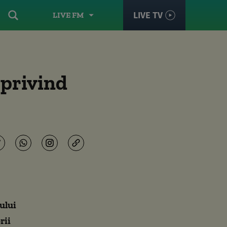
LIVE TV
LIVE FM
 privind
ului
rii