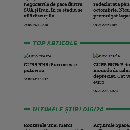
negocierile de pace dintre
redeclarată până
SUA și Iran. În ce stadiu se
octombrie. Nicu
află discuțiile
promulgat lege
05.08.2026 10:46
04.08.2026 14:04
TOP ARTICOLE
CURS BNR: Euro crește
CURS BNR: Prin
puternic
monede de schi
depreciat. Cât v
04.08.2026 13:17
euro
05.08.2026 13:28
ULTIMELE ȘTIRI DIGI24
Routerele unei mărci
Acţiunile Space