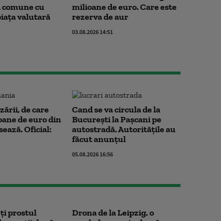
i comune cu
milioane de euro. Care este
piața valutară
rezerva de aur
03.08.2026 14:51
zării, de care
Cand se va circula de la
oane de euro din
București la Pașcani pe
ează. Oficial:
autostradă. Autoritățile au
făcut anunțul
05.08.2026 16:56
ţi prostul
Drona de la Leipzig, o