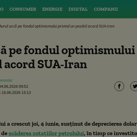
O
CONSUMER
ENERGIE
DIGITAL
COMPANII
Aurul urcă pe fondul optimismului privind un posibil acord SUA-Iran
ă pe fondul optimismului
l acord SUA-Iran
conomic
04.06.2026 09:52
:
16.06.2026 15:13
ui a crescut joi, 4 iunie, susținut de deprecierea dolar
i de
scăderea cotațiilor petrolului
, în timp ce investito