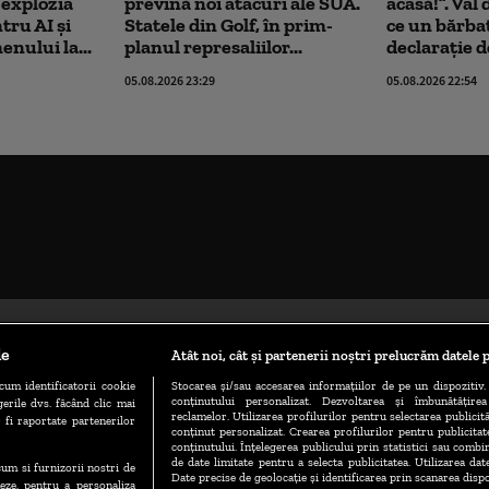
explozia
prevină noi atacuri ale SUA.
acasă!”. Val
tru AI şi
Statele din Golf, în prim-
ce un bărbat
nului la...
planul represaliilor...
declarație d
05.08.2026 23:29
05.08.2026 22:54
le
Atât noi, cât și partenerii noștri prelucrăm datele p
cum identificatorii cookie
Stocarea și/sau accesarea informațiilor de pe un dispozitiv. 
conținutului personalizat. Dezvoltarea și îmbunătățire
erile dvs. făcând clic mai
reclamelor. Utilizarea profilurilor pentru selectarea publicită
 fi raportate partenerilor
conținut personalizat. Crearea profilurilor pentru publicita
conținutului. Înțelegerea publicului prin statistici sau combin
de date limitate pentru a selecta publicitatea. Utilizarea dat
ecum si furnizorii nostri de
TERMENE ȘI CONDIȚII
POLITICA DE CONFIDENȚIALITATE
Date precise de geolocație și identificarea prin scanarea dispo
eze, pentru a personaliza