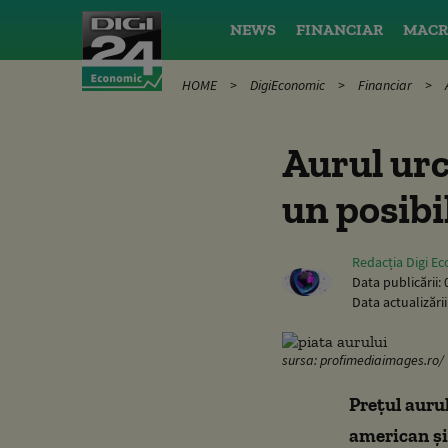
NEWS
FINANCIAR
MACR
HOME
DigiEconomic
Financiar
Aurul urc
un posibi
Redacția Digi E
Data publicării:
Data actualizării
sursa: profimediaimages.ro/
Prețul aurul
american ș