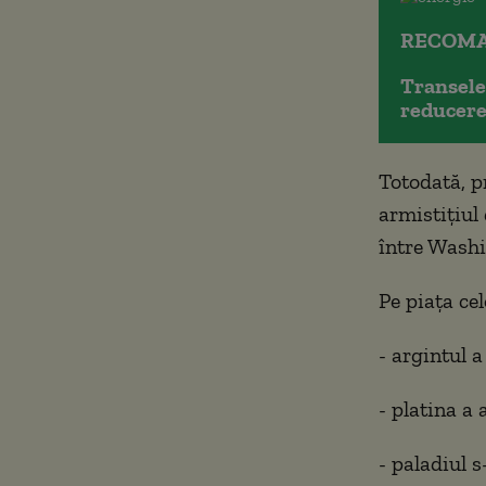
RECOMA
Transele
reducere
Totodată, p
armistițiul
între Washi
Pe piața cel
- argintul a
- platina a 
- paladiul s