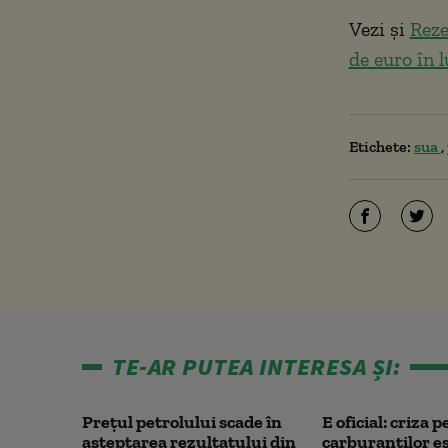
Vezi și
Reze
de euro în 
Etichete:
sua
TE-AR PUTEA INTERESA ȘI:
Prețul petrolului scade în
E oficial: criza p
așteptarea rezultatului din
carburanților e