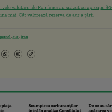
rvele valutare ale României au scăzut cu aproape 80
luna mai. Cât valorează rezerva de aur a țării
petrol
aur
iran
e piața
Scumpirea carburanților
De ce au săr
ste
intră în analiza Consiliului
apărarea ye