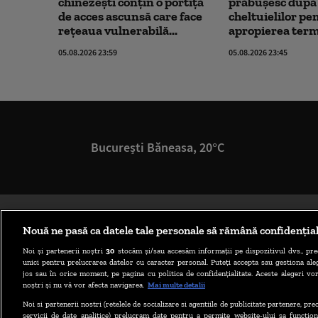
chinezești conțin o portiță
prăbuşesc după 
de acces ascunsă care face
cheltuielilor pen
rețeaua vulnerabilă...
apropierea terme
05.08.2026 23:59
05.08.2026 23:45
București Băneasa, 20°C
Nouă ne pasă ca datele tale personale să rămână confidenția
Noi și partenerii noștri
30
stocăm și/sau accesăm informații pe dispozitivul dvs., pre
unici pentru prelucrarea datelor cu caracter personal. Puteți accepta sau gestiona aleg
jos sau în orice moment, pe pagina cu politica de confidențialitate. Aceste alegeri vor
noștri și nu vă vor afecta navigarea.
Mai multe detalii
Noi si partenerii nostri (retelele de socializare si agentiile de publicitate partenere, pr
servicii de date analitice) prelucram date pentru a permite website-ului sa function