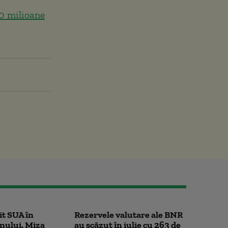
0 milioane
it SUA în
Rezervele valutare ale BNR
nului. Miza
au scăzut în iulie cu 263 de