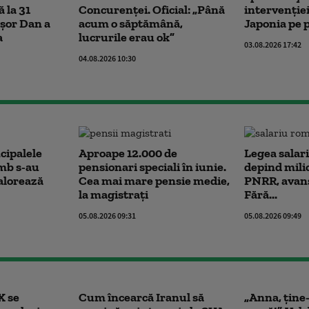
 la 31
Concurenței. Oficial: „Până
intervenție
șor Dan a
acum o săptămână,
Japonia pe 
a
lucrurile erau ok”
03.08.2026 17:42
04.08.2026 10:30
cipalele
Aproape 12.000 de
Legea salari
mb s-au
pensionari speciali în iunie.
depind mili
alorează
Cea mai mare pensie medie,
PNRR, avans
la magistrați
Fără...
05.08.2026 09:31
05.08.2026 09:49
X se
Cum încearcă Iranul să
„Anna, ţine-