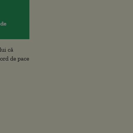
 de
lui că
cord de pace