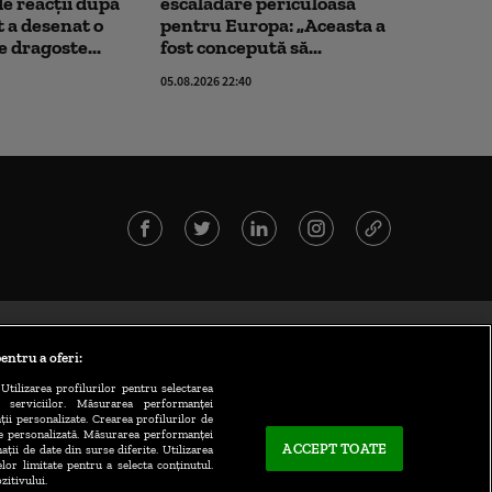
 de reacții după
escaladare periculoasă
 a desenat o
pentru Europa: „Aceasta a
e dragoste...
fost concepută să...
05.08.2026 22:40
entru a oferi:
Utilizarea profilurilor pentru selectarea
a serviciilor. Măsurarea performanței
ții personalizate. Crearea profilurilor de
te personalizată. Măsurarea performanței
ACCEPT TOATE
ații de date din surse diferite. Utilizarea
elor limitate pentru a selecta conținutul.
zitivului.