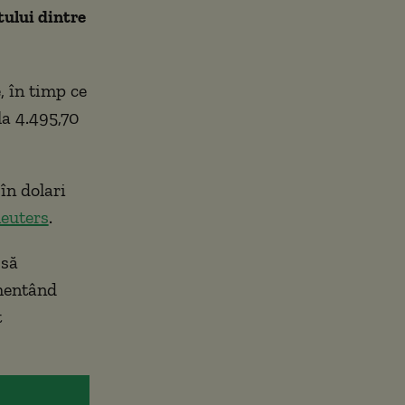
tului dintre
, în timp ce
la 4.495,70
în dolari
euters
.
 să
imentând
t