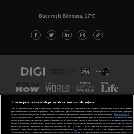
București Băneasa, 17°C
Nouă ne pasă ca datele tale personale să rămână confidențiale
Noi și partenerii noștri
30
stocăm și/sau accesăm informații pe dispozitivul dvs., precum identificatorii cookie unici pentru
prelucrarea datelor cu caracter personal. Puteți accepta sau gestiona alegerile dvs. făcând clic mai jos sau în orice moment, pe pagina
cu politica de confidențialitate. Aceste alegeri vor fi raportate partenerilor noștri și nu vă vor afecta navigarea.
Mai multe detalii
Noi si partenerii nostri (retelele de socializare si agentiile de publicitate partenere, precum si furnizorii nostri de servicii de date
analitice) prelucram date pentru a permite website-ului sa functioneze, pentru a personaliza continutul si anunturile publicitare
afisate in functie de interesele si/sau profilul dvs., pentru a va oferi functionalitati aferente retelelor de socializare si pentru a analiza
traficul pe website. Beneficiati de drepturile prevazute de art. 15-22 din GDPR in legatura cu prelucrarea datelor cu caracter
personal. Aceste drepturi pot fi exercitate prin modalitatea indicata
aici
. Prin click pe “ACCEPT TOATE”, acceptati folosirea tuturor
Tehnologiilor de tip Cookie, care implica inclusiv acceptul dvs. cu privire la stocarea/accesarea informatiilor de catre Vendor-ii cu