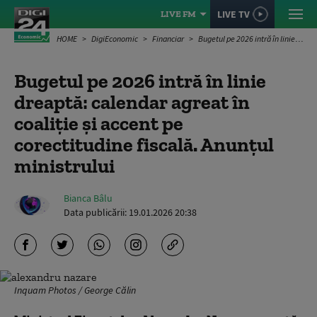
LIVE TV
LIVE FM
HOME
DigiEconomic
Financiar
Bugetul pe 2026 intră în linie dreaptă: calendar agreat în coaliție și accent pe corectitudine fiscală. Anunțul ministrului
Bugetul pe 2026 intră în linie
dreaptă: calendar agreat în
coaliție și accent pe
corectitudine fiscală. Anunțul
ministrului
Bianca Bâlu
Data publicării:
19.01.2026 20:38
Inquam Photos / George Călin