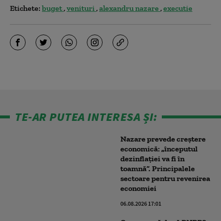
Etichete:
buget
venituri
alexandru nazare
executie
TE-AR PUTEA INTERESA ȘI:
Nazare prevede creștere
economică: „începutul
dezinflației va fi în
toamnă”. Principalele
sectoare pentru revenirea
economiei
06.08.2026 17:01