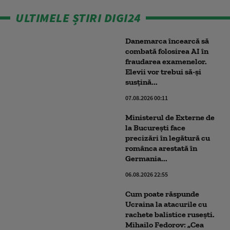
ULTIMELE ȘTIRI DIGI24
Danemarca încearcă să
combată folosirea AI în
fraudarea examenelor.
Elevii vor trebui să-şi
susţină...
07.08.2026 00:11
Ministerul de Externe de
la București face
precizări în legătură cu
românca arestată în
Germania...
06.08.2026 22:55
Cum poate răspunde
Ucraina la atacurile cu
rachete balistice rusești.
Mihailo Fedorov: „Cea