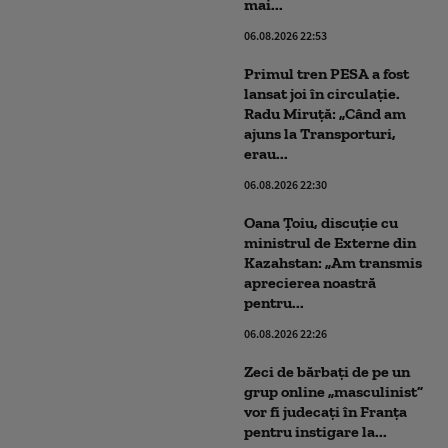
mai...
06.08.2026 22:53
Primul tren PESA a fost
lansat joi în circulație.
Radu Miruță: „Când am
ajuns la Transporturi,
erau...
06.08.2026 22:30
Oana Țoiu, discuție cu
ministrul de Externe din
Kazahstan: „Am transmis
aprecierea noastră
pentru...
06.08.2026 22:26
Zeci de bărbați de pe un
grup online „masculinist”
vor fi judecați în Franța
pentru instigare la...