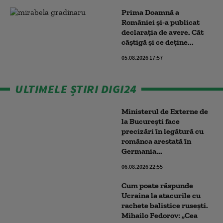
Prima Doamnă a
României și-a publicat
declarația de avere. Cât
câștigă și ce deține...
05.08.2026 17:57
ULTIMELE ȘTIRI DIGI24
Ministerul de Externe de
la București face
precizări în legătură cu
românca arestată în
Germania...
06.08.2026 22:55
Cum poate răspunde
Ucraina la atacurile cu
rachete balistice rusești.
Mihailo Fedorov: „Cea