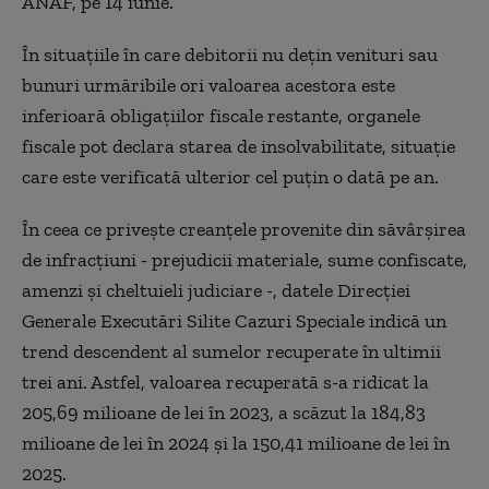
ANAF, pe 14 iunie.
În situaţiile în care debitorii nu deţin venituri sau
bunuri urmăribile ori valoarea acestora este
inferioară obligaţiilor fiscale restante, organele
fiscale pot declara starea de insolvabilitate, situaţie
care este verificată ulterior cel puţin o dată pe an.
În ceea ce priveşte creanţele provenite din săvârşirea
de infracţiuni - prejudicii materiale, sume confiscate,
amenzi şi cheltuieli judiciare -, datele Direcţiei
Generale Executări Silite Cazuri Speciale indică un
trend descendent al sumelor recuperate în ultimii
trei ani. Astfel, valoarea recuperată s-a ridicat la
205,69 milioane de lei în 2023, a scăzut la 184,83
milioane de lei în 2024 şi la 150,41 milioane de lei în
2025.