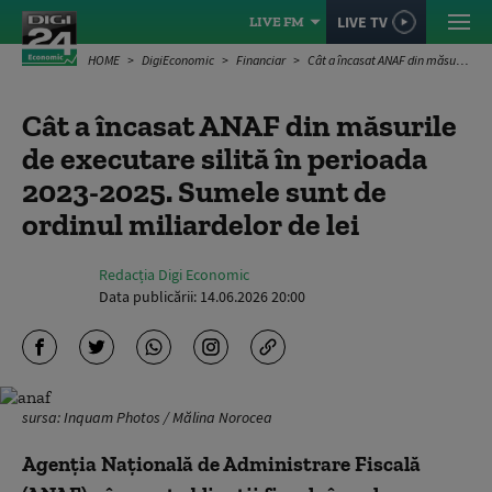
LIVE TV
LIVE FM
HOME
DigiEconomic
Financiar
Cât a încasat ANAF din măsurile de executare silită în perioada 2023-2025. Sumele sunt de ordinul miliardelor de lei
Cât a încasat ANAF din măsurile
de executare silită în perioada
2023-2025. Sumele sunt de
ordinul miliardelor de lei
Redacția Digi Economic
Data publicării:
14.06.2026 20:00
sursa: Inquam Photos / Mălina Norocea
Agenţia Naţională de Administrare Fiscală