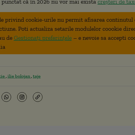
 punctat că în 2026 nu vor mai exista
creșteri de tax
ale privind cookie-urile nu permit afisarea continutul
ctiune. Poti actualiza setarile modulelor coookie dire
au de
Gestionați preferințele
– e nevoie sa accepti co
ia
tie
ilie bolojan
taje