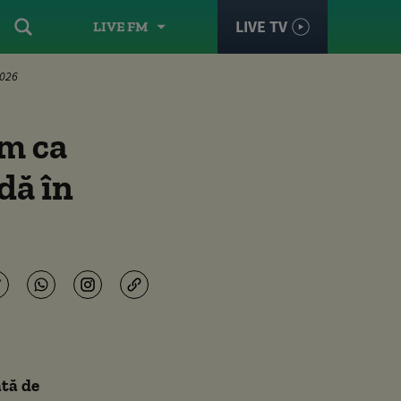
LIVE TV
LIVE FM
2026
ăm ca
adă în
ată de