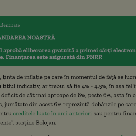
NDAREA NOASTRĂ
 aprobă eliberarea gratuită a primei cărţi electron
te. Finanțarea este asigurată din PNRR
 ţinta de inflaţie pe care în momentul de faţă se lucr
u titlul indicativ, ar trebui să fie 4% - 4,5%, în aşa fel 
deficit de cât mai aproape de 6%, peste 6%, asta în co
ic, jumătate din acest 6% reprezintă dobânzile pe care
entru
creditele luate în anii anteriori
sau pentru finan
ente”, susține Bolojan.