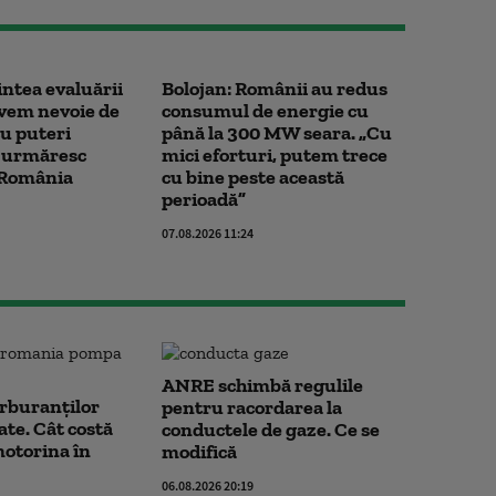
intea evaluării
Bolojan: Românii au redus
vem nevoie de
consumul de energie cu
u puteri
până la 300 MW seara. „Cu
e urmăresc
mici eforturi, putem trece
a România
cu bine peste această
perioadă”
07.08.2026 11:24
ANRE schimbă regulile
arburanților
pentru racordarea la
ate. Cât costă
conductele de gaze. Ce se
motorina în
modifică
06.08.2026 20:19