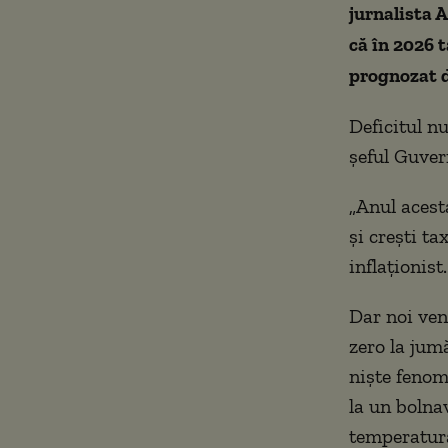
jurnalista A
că în 2026 t
prognozat d
Deficitul n
șeful Guver
„Anul acest
şi creşti ta
inflaţionist
Dar noi ve
zero la jumă
nişte fenome
la un bolnav
temperatura