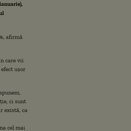
ianuarie),
ul
5%, afirmă
n care vii
 efect uşor
ă spunem,
ie, ci sunt
r există, ca
una cel mai