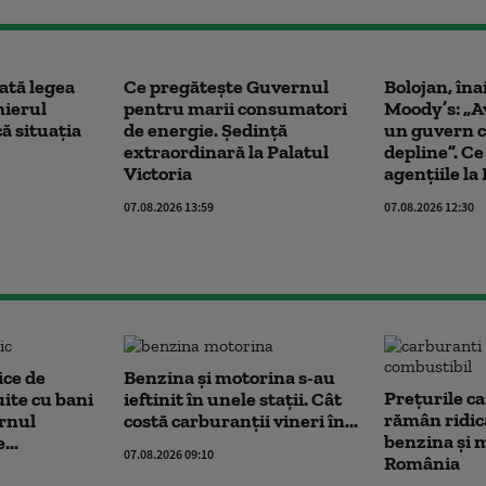
ată legea
Ce pregătește Guvernul
Bolojan, îna
mierul
pentru marii consumatori
Moody’s: „A
ă situația
de energie. Ședință
un guvern c
extraordinară la Palatul
depline”. C
Victoria
agențiile l
07.08.2026 13:59
07.08.2026 12:30
ice de
Benzina și motorina s-au
Prețurile c
uite cu bani
ieftinit în unele stații. Cât
rămân ridic
rnul
costă carburanții vineri în...
benzina și 
...
07.08.2026 09:10
România