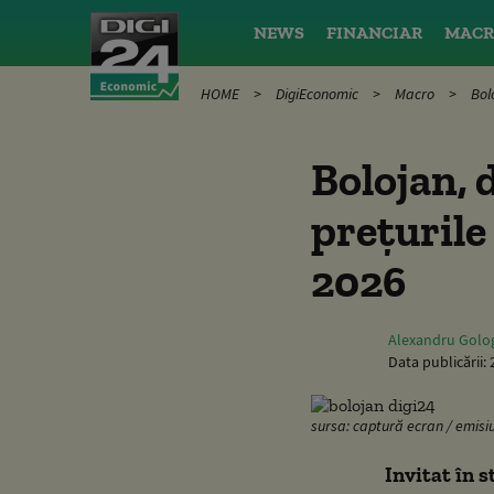
NEWS
FINANCIAR
MACR
HOME
DigiEconomic
Macro
Bol
Bolojan, 
prețurile 
2026
Alexandru Golo
Data publicării:
sursa: captură ecran / emisi
Invitat în 