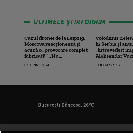
ULTIMELE ȘTIRI DIGI24
Cazul dronei de la Leipzig.
Volodimir Zelen
Moscova reacționează și
în Serbia și anu
acuză o „provocare complet
„întrevederi im
fabricată”: „Nu...
Aleksandar Vucic
07.08.2026 21:24
07.08.2026 21:02
București Băneasa, 26°C