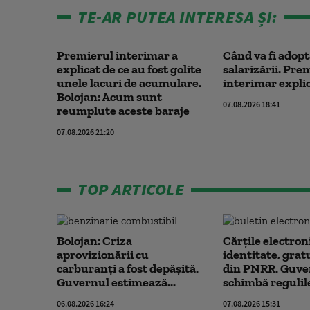
TE-AR PUTEA INTERESA ȘI:
Premierul interimar a
Când va fi adopt
explicat de ce au fost golite
salarizării. Pre
unele lacuri de acumulare.
interimar explic
Bolojan: Acum sunt
07.08.2026 18:41
reumplute aceste baraje
07.08.2026 21:20
TOP ARTICOLE
Bolojan: Criza
Cărțile electron
aprovizionării cu
identitate, grat
carburanți a fost depășită.
din PNRR. Guve
Guvernul estimează...
schimbă regulile
06.08.2026 16:24
07.08.2026 15:31