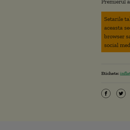
Premierul a
Setarile t
aceasta se
browser s
social med
Etichete:
infla