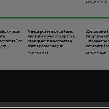
06.08.2026 08:19
ski a ajuns
Vijelii puternice în țară:
România a t
nță
vântul a doborât copaci și
timpurie că
portante” cu
crengi iar un acoperiș a
Europeană și
 și...
căzut peste mașini
contextul se
07.08.2026 21:26
07.08.2026 20:46