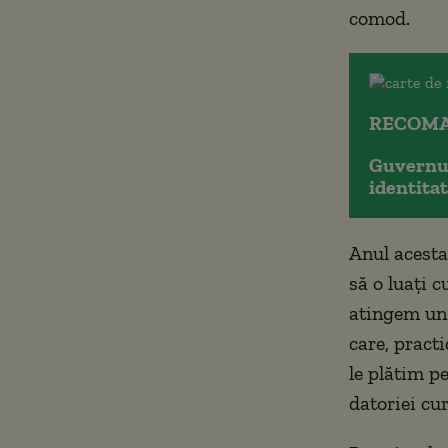
comod.
RECOMA
Guvernul
identita
Anul acesta,
să o luaţi c
atingem un 
care, pract
le plătim p
datoriei cur