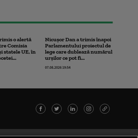
rimis o alertă
Nicușor Dan a trimis înapoi
tre Comisia
Parlamentului proiectul de
 statele UE, în
lege care dublează numărul
cetei...
urșilor ce pot fi...
07.08.2026 19:54