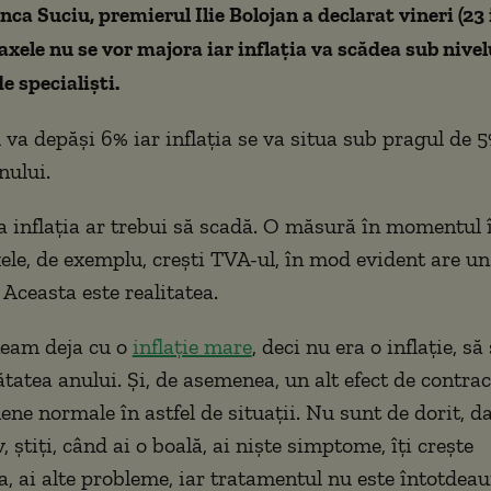
nca Suciu, premierul Ilie Bolojan a declarat vineri (23 
axele nu se vor majora iar inflația va scădea sub nivel
e specialiști.
u va depăși 6% iar inflația se va situa sub pragul de 
nului.
a inflaţia ar trebui să scadă. O măsură în momentul î
xele, de exemplu, creşti TVA-ul, în mod evident are un
. Aceasta este realitatea.
neam deja cu o
inflaţie mare
, deci nu era o inflaţie, s
tatea anului. Şi, de asemenea, un alt efect de contracţ
ne normale în astfel de situaţii. Nu sunt de dorit, da
, ştiţi, când ai o boală, ai nişte simptome, îţi creşte
, ai alte probleme, iar tratamentul nu este întotdea