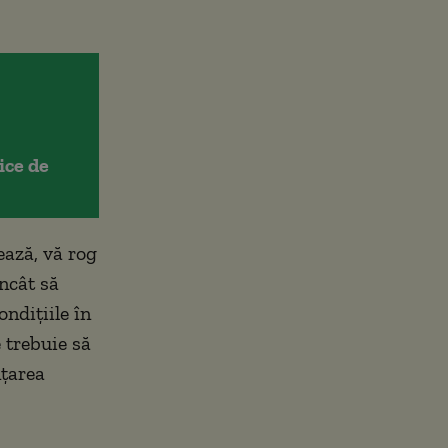
ice de
ează, vă rog
încât să
ndiţiile în
 trebuie să
ţarea