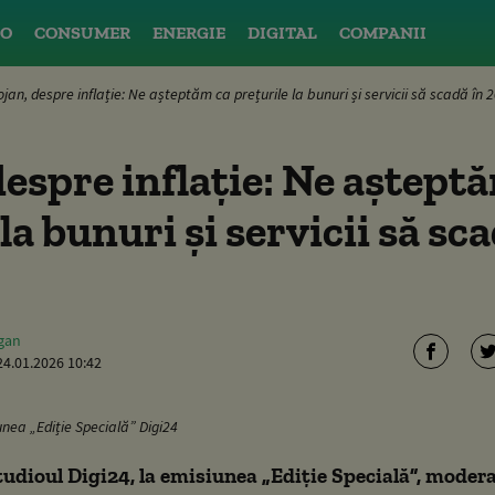
O
CONSUMER
ENERGIE
DIGITAL
COMPANII
ojan, despre inflație: Ne așteptăm ca prețurile la bunuri și servicii să scadă în 
despre inflație: Ne aștept
la bunuri și servicii să sc
gan
24.01.2026 10:42
unea „Ediție Specială” Digi24
studioul Digi24, la emisiunea „Ediție Specială”, moder