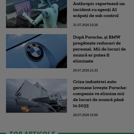
Anthropic raportează un
incident cu agenți AI
scăpați de sub control
31.07.2026 10:28
După Porsche, și BMW
pregătește reduceri de
personal. Mii de locuri de
muncă ar putea fi
eliminate
29.07.2026 21:33
Criza industriei auto
germane lovește Porsche:
compania va elimina mii
de locuri de muncă până
în 2035
28.07.2026 15:00
TOP ARTICOLE