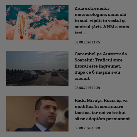
Ziua extremelor
meteorologice: caniculă
în sud, vijelii în vestul și
centrul țării. ANM a emis
trei...
08.08.2026 11:05
Carambol pe Autostrada
Soarelui: Traficul spre
litoral este îngreunat,
după ce 6 mașini s-au
ciocnit
08.08.2026 10:59
Radu Miruță: Rusia își va
modifica în continuare
tactica, iar noi va trebui
să ne adaptăm permanent
08.08.2026 10:08