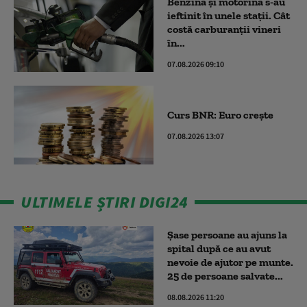
Benzina și motorina s-au
ieftinit în unele stații. Cât
costă carburanții vineri
în...
07.08.2026 09:10
Curs BNR: Euro crește
07.08.2026 13:07
ULTIMELE ȘTIRI DIGI24
Șase persoane au ajuns la
spital după ce au avut
nevoie de ajutor pe munte.
25 de persoane salvate...
08.08.2026 11:20