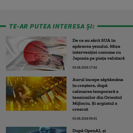
TE-AR PUTEA INTERESA ȘI:
De ce au sărit SUA în
apărarea yenului. Miza
intervenției comune cu
Japonia pe piața valutară
03.08.2026 17:42
Aurul începe săptămâna
în creștere, după
calmarea temporară a
tensiunilor din Orientul
Mijlociu. Și argintul a
crescut
03.08.2026 09:41
După OpenAI, și