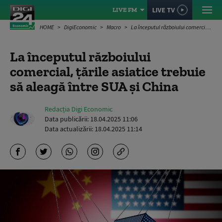
LIVE TV
LIVE FM
HOME
DigiEconomic
Macro
La începutul războiului comercial, țările asiatice trebuie să aleagă între SUA și China
La începutul războiului
comercial, țările asiatice trebuie
să aleagă între SUA și China
Redacția Digi Economic
Data publicării:
18.04.2025 11:06
Data actualizării:
18.04.2025 11:14