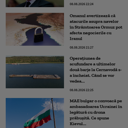
08.08.2026 22:24
Omanul avertizează că
atacurile asupra navelor
în Strâmtoarea Ormuz pot
afecta negocierile cu
Iranul
08.08.2026 21:27
Operațiunea de
scufundare a ultimelor
două barje la Cernavodă s-
a încheiat. Când se vor
vedea...
08.08.2026 22:25
MAE bulgar o convoacă pe
ambasadoarea Ucrainei în
legătură cu drona
prăbuşită. Ce spune
Kievul...