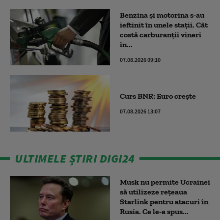
Benzina și motorina s-au
ieftinit în unele stații. Cât
costă carburanții vineri
în...
07.08.2026 09:10
Curs BNR: Euro crește
07.08.2026 13:07
ULTIMELE ȘTIRI DIGI24
Musk nu permite Ucrainei
să utilizeze reţeaua
Starlink pentru atacuri în
Rusia. Ce le-a spus...