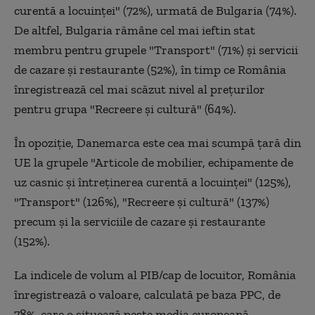
curentă a locuinţei" (72%), urmată de Bulgaria (74%).
De altfel, Bulgaria rămâne cel mai ieftin stat
membru pentru grupele "Transport" (71%) şi servicii
de cazare şi restaurante (52%), în timp ce România
înregistrează cel mai scăzut nivel al preţurilor
pentru grupa "Recreere şi cultură" (64%).
În opoziție, Danemarca este cea mai scumpă ţară din
UE la grupele "Articole de mobilier, echipamente de
uz casnic şi întreţinerea curentă a locuinţei" (125%),
"Transport" (126%), "Recreere şi cultură" (137%)
precum şi la serviciile de cazare şi restaurante
(152%).
La indicele de volum al PIB/cap de locuitor, România
înregistrează o valoare, calculată pe baza PPC, de
78%, care o situează peste media europeană,