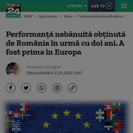
LIVE TV
LIVE FM
HOME
DigiEconomic
Macro
Performanță nebănuită obținută de România în urmă cu doi ani. A fost prima în Europa
Performanță nebănuită obținută
de România în urmă cu doi ani. A
fost prima în Europa
Alexandru Gologan
Data publicării:
17.01.2025 15:07