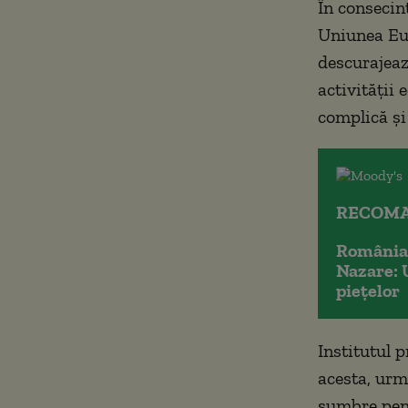
În consecin
Uniunea Eur
descurajeaz
activităţii
complică şi
RECOMA
România 
Nazare: 
piețelor
Institutul 
acesta, urm
sumbre pentr