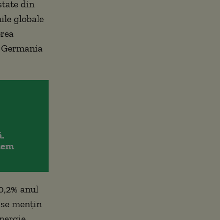
state din
nile globale
erea
in Germania
.
item
 0,2% anul
 se menţin
nergie,