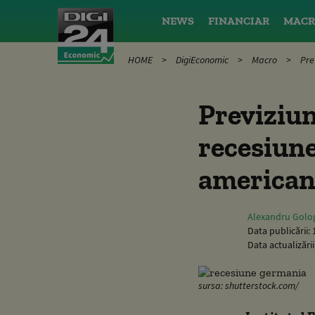
NEWS
FINANCIAR
MACR
HOME
DigiEconomic
Macro
Pre
Previziun
recesiune
american
Alexandru Golo
Data publicării:
Data actualizării
sursa: shutterstock.com/