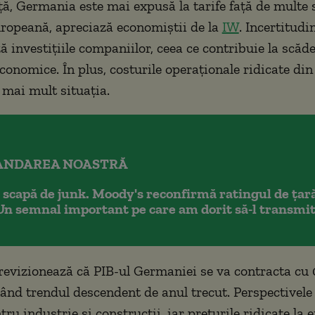
ță, Germania este mai expusă la tarife faţă de multe 
opeană, apreciază economiştii de la
IW
. Incertitudi
ă investiţiile companiilor, ceea ce contribuie la scăd
 economice. În plus, costurile operaţionale ridicate d
 mai mult situaţia.
NDAREA NOASTRĂ
scapă de junk. Moody's reconfirmă ratingul de țară
Un semnal important pe care am dorit să-l transm
previzionează că PIB-ul Germaniei se va contracta cu
ând trendul descendent de anul trecut. Perspectivele
u industrie şi construcţii, iar preţurile ridicate la e