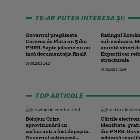
TE-AR PUTEA INTERESA ȘI:
Guvernul pregătește
Ratingul Români
Cererea de Plată nr. 5 din
sub evaluare. M
PNRR. Șapte jaloane nu au
anunță vineri de
încă documentația finală
Experții cer re
structurale
06.08.2026 14:14
06.08.2026 13:03
TOP ARTICOLE
Bolojan: Criza
Cărțile electron
aprovizionării cu
identitate, grat
carburanți a fost depășită.
din PNRR. Guve
Guvernul estimează...
schimbă regulile