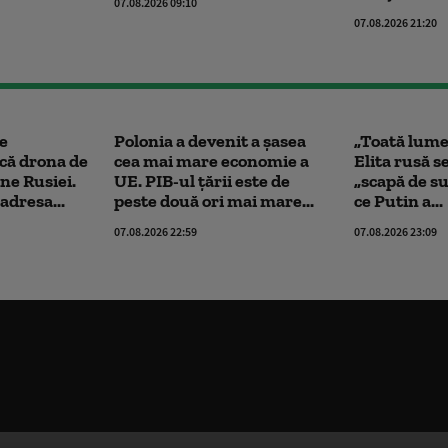
07.08.2026 09:10
07.08.2026 21:20
te
Polonia a devenit a șasea
„Toată lumea
că drona de
cea mai mare economie a
Elita rusă s
ine Rusiei.
UE. PIB-ul țării este de
„scapă de su
adresa...
peste două ori mai mare...
ce Putin a...
07.08.2026 22:59
07.08.2026 23:09