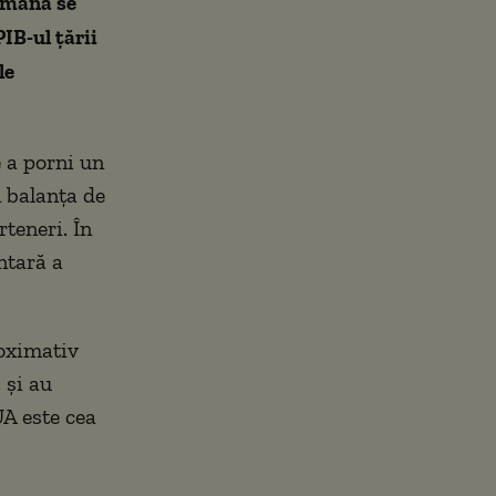
rmană se
PIB-ul țării
le
 a porni un
n balanța de
rteneri. În
ntară a
roximativ
 și au
UA este cea