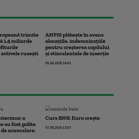
ropeană trimite
ANPIS plătește în avans
ă 1,4 miliarde
alocațiile, indemnizațiile
fiturile
pentru creșterea copilului
activele rusești
și stimulentele de inserție
05.08.2026 14:01
nterimar a
Curs BNR: Euro crește
e au fost golite
07.08.2026 13:07
i de acumulare.