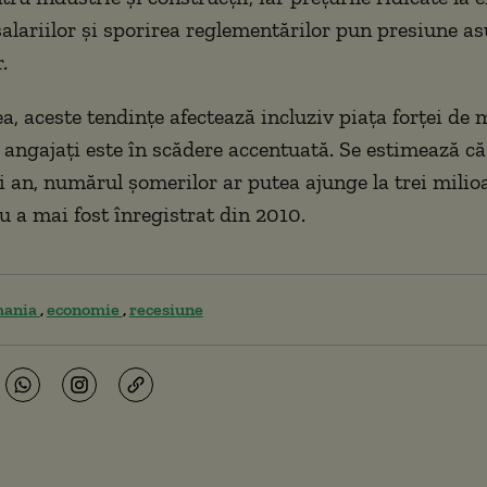
alariilor şi sporirea reglementărilor pun presiune a
.
, aceste tendinţe afectează incluziv piaţa forţei de
angajaţi este în scădere accentuată. Se estimează că
i an, numărul şomerilor ar putea ajunge la trei milio
u a mai fost înregistrat din 2010.
mania
economie
recesiune