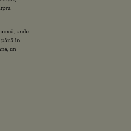
supra
 muncă, unde
 până în
ane, un