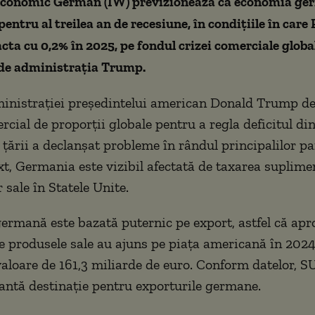
 Economic German (IW) previzionează că economia ge
entru al treilea an de recesiune, în condițiile în care 
cta cu 0,2% în 2025, pe fondul crizei comerciale globa
de administrația Trump.
inistrației președintelui american Donald Trump de
rcial de proporții globale pentru a regla deficitul di
 țării a declanșat probleme în rândul principalilor pa
xt, Germania este vizibil afectată de taxarea suplime
 sale în Statele Unite.
rmană este bazată puternic pe export, astfel că ap
e produsele sale au ajuns pe piața americană în 2024
 valoare de 161,3 miliarde de euro. Conform datelor, S
ntă destinaţie pentru exporturile germane.