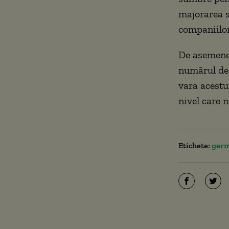
majorarea s
companiilor
De asemenea
numărul de 
vara acestu
nivel care n
Etichete:
ger