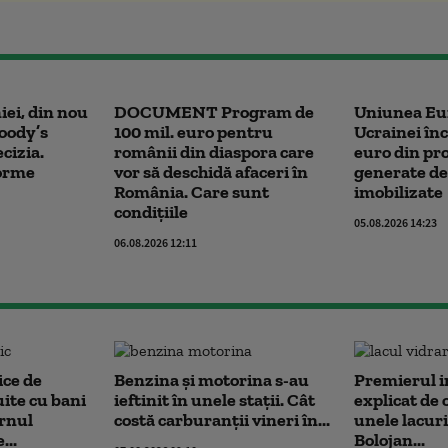
ei, din nou
DOCUMENT Program de
Uniunea Eu
oody’s
100 mil. euro pentru
Ucrainei înc
cizia.
românii din diaspora care
euro din pro
forme
vor să deschidă afaceri în
generate de 
România. Care sunt
imobilizate
condițiile
05.08.2026 14:23
06.08.2026 12:11
ice de
Benzina și motorina s-au
Premierul i
uite cu bani
ieftinit în unele stații. Cât
explicat de c
rnul
costă carburanții vineri în...
unele lacur
...
Bolojan...