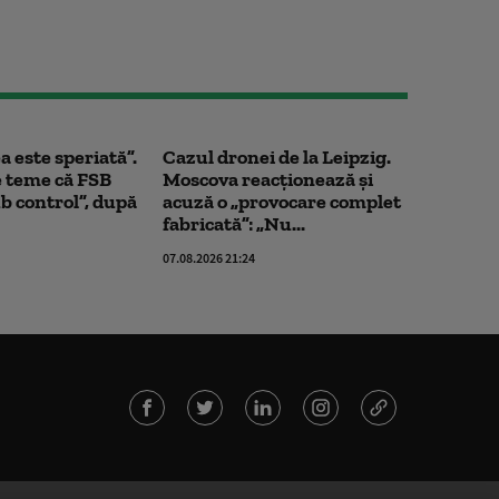
 este speriată”.
Cazul dronei de la Leipzig.
e teme că FSB
Moscova reacționează și
b control”, după
acuză o „provocare complet
fabricată”: „Nu...
07.08.2026 21:24