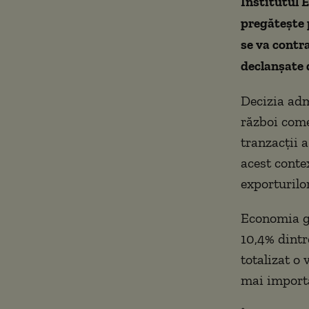
Institutul
pregătește p
se va contra
declanșate 
Decizia adm
război come
tranzacții a
acest conte
exporturilor
Economia ge
10,4% dintr
totalizat o
mai importa