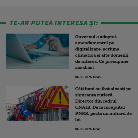
TE-AR PUTEA INTERESA ȘI:
Guvernul a adoptat
amendamentul pe
digitalizare, acțiune
climatică şi alte domenii
de interes. Ce presupune
acest act
06.08.2026 18:45
Câți bani au fost alocați pe
siguranța rutieră.
Director din cadrul
CNAIR: De la începutul
PNRR, peste un miliard de
lei
06.08.2026 16:41