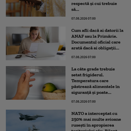
respectă și cui trebuie
să...
07.08.2026 07:00
Cum afli dacă ai datorii la
ANAF sau la Primărie.
Documentul oficial care
arată dacă ai obligații...
07.08.2026 07:00
La câte grade trebuie
setat frigiderul.
Temperatura care
păstrează alimentele în
siguranță și poate...
07.08.2026 07:00
NATO a interceptat cu
250% mai multe avioane
rusești în apropierea
teritoriului său. Bilanț...