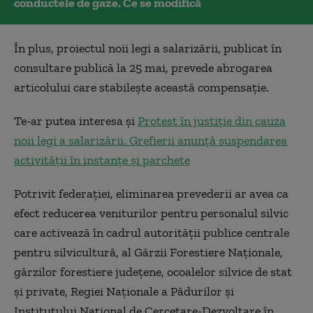
conductele de gaze. Ce se modifică
În plus, proiectul noii legi a salarizării, publicat în
consultare publică la 25 mai, prevede abrogarea
articolului care stabilește această compensație.
Te-ar putea interesa și
Protest în justiție din cauza
noii legi a salarizării. Grefierii anunță suspendarea
activității în instanțe și parchete
Potrivit federației, eliminarea prevederii ar avea ca
efect reducerea veniturilor pentru personalul silvic
care activează în cadrul autorității publice centrale
pentru silvicultură, al Gărzii Forestiere Naționale,
gărzilor forestiere județene, ocoalelor silvice de stat
și private, Regiei Naționale a Pădurilor și
Institutului Național de Cercetare-Dezvoltare în