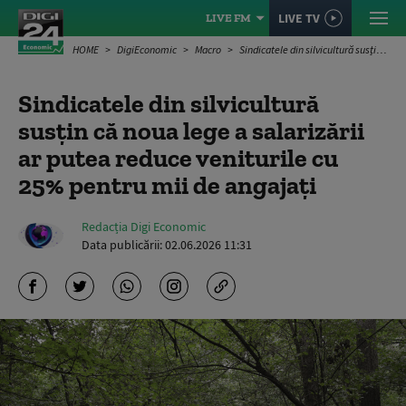
LIVE TV
LIVE FM
HOME
DigiEconomic
Macro
Sindicatele din silvicultură susțin că noua lege a salarizării ar putea reduce veniturile cu 25% pentru mii de angajați
Sindicatele din silvicultură
susțin că noua lege a salarizării
ar putea reduce veniturile cu
25% pentru mii de angajați
Redacția Digi Economic
Data publicării:
02.06.2026 11:31