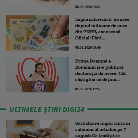
05.08.2026 09:31
Legea salarizării, de care
depind milioane de euro
din PNRR, avansează.
Oficial: Fără...
05.08.2026 09:49
Prima Doamnă a
României și-a publicat
declarația de avere. Cât
câștigă și ce deține...
05.08.2026 17:57
ULTIMELE ȘTIRI DIGI24
Sărbătoare importantă în
calendarul ortodox pe 7
august: Ce tradiții se