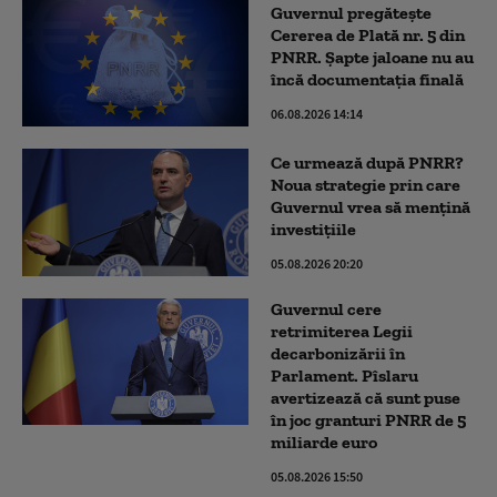
Guvernul pregătește
Cererea de Plată nr. 5 din
PNRR. Șapte jaloane nu au
încă documentația finală
06.08.2026 14:14
Ce urmează după PNRR?
Noua strategie prin care
Guvernul vrea să mențină
investițiile
05.08.2026 20:20
Guvernul cere
retrimiterea Legii
decarbonizării în
Parlament. Pîslaru
avertizează că sunt puse
în joc granturi PNRR de 5
miliarde euro
05.08.2026 15:50