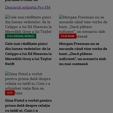
Descarcă aplicația Pro FM
DIGI ANIMAL WORLD
FILM NOW
Cele mai răsfățate pisici
Morgan Freeman nu se
din lumea vedetelor: de la
ascunde când vine vorba de
Calippo a lui Ed Sheeran la
bani: „Dacă plătesc
Meredith Grey a lui Taylor
suficient”, un scenariu slab
Swift
nu mai contează
UTV
Gina Pistol a vorbit pentru
prima dată despre relația
cu tatăl ei. Cum i-a