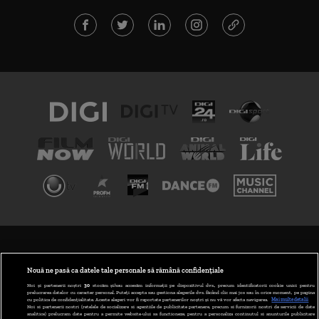
TERMENI ȘI CONDIȚII
POLITICA DE CONFIDENȚIALITATE
Nouă ne pasă ca datele tale personale să rămână confidențiale
Noi și partenerii noștri
30
stocăm și/sau accesăm informații pe dispozitivul dvs., precum identificatorii cookie unici pentru
prelucrarea datelor cu caracter personal. Puteți accepta sau gestiona alegerile dvs. făcând clic mai jos sau în orice moment, pe pagina
ABONARE DIGI TV
cu politica de confidențialitate. Aceste alegeri vor fi raportate partenerilor noștri și nu vă vor afecta navigarea.
Mai multe detalii
Noi si partenerii nostri (retelele de socializare si agentiile de publicitate partenere, precum si furnizorii nostri de servicii de date
analitice) prelucram date pentru a permite website-ului sa functioneze, pentru a personaliza continutul si anunturile publicitare
GESTIONAȚI PREFERINȚELE