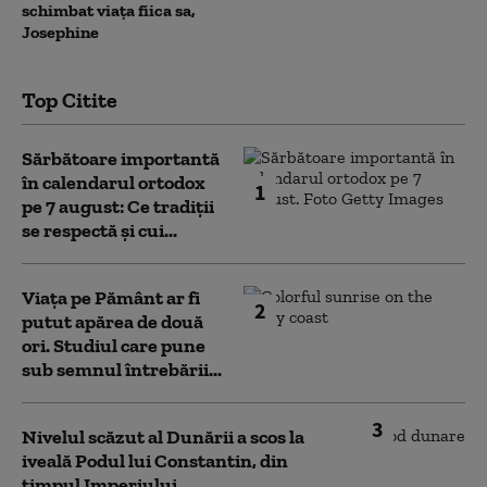
schimbat viața fiica sa,
Josephine
Top Citite
Sărbătoare importantă
în calendarul ortodox
1
pe 7 august: Ce tradiții
se respectă și cui...
Viața pe Pământ ar fi
2
putut apărea de două
ori. Studiul care pune
sub semnul întrebării...
3
Nivelul scăzut al Dunării a scos la
iveală Podul lui Constantin, din
timpul Imperiului...