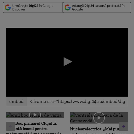
Urmărește
Digi24
în Google
Adaugă
Digi24
ca sursă preferată în
Discover
Google
0
embed
seconds
of
0
seconds
Emil Boc, primarul Clujului,
prezintă leacul pentru
Nuclearelectrica: „Mai putem