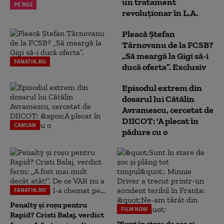
un tratament
PE ROZ
revoluționar în L.A.
Pleacă Ștefan
Târnovanu de la FCSB?
„Să meargă la Gigi să-i
FANATIK.RO
ducă oferta”. Exclusiv
Episodul extrem din
dosarul lui Cătălin
Avramescu, cercetat de
DIICOT: 'A plecat în
CANCAN
pădure cu o
FANATIK.RO
Penalty și roșu pentru
FILM NOW
Rapid? Cristi Balaj, verdict
"Sunt în stare de șoc și