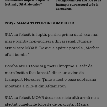
mahmureală după o noapte de
câștiga două-trei zile”. Ce se va
festival: „Uitați de cafea”
întâmpla cu reactorul 2 de la
Cernavodă
2017 - MAMA TUTUROR BOMBELOR
SUA au folosit în luptă, pentru prima dată, cea mai
mare bombă non-nucleară din arsenal. Numele
armei este MOAB. De aici a apărut porecla „Mother
of all bombs”.
Bomba are 10 tone și 9 metri lungime. E atât de
mare încât a fost lansată dintr-un avion de
transport Hercules. Ținta a fost o bază subterană
montană a ISIS-K din Afganistan.
SUA au folosit MOAB deoarece nicio altă armă nu a
afectat tunelurile folosite de teroriști. „Mama