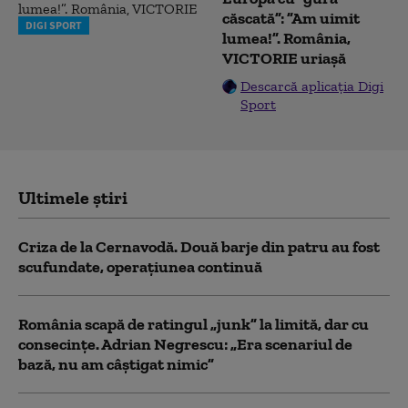
căscată”: ”Am uimit
DIGI SPORT
lumea!”. România,
VICTORIE uriașă
Descarcă aplicația Digi
Sport
Ultimele știri
Criza de la Cernavodă. Două barje din patru au fost
scufundate, operațiunea continuă
România scapă de ratingul „junk” la limită, dar cu
consecinţe. Adrian Negrescu: „Era scenariul de
bază, nu am câștigat nimic”