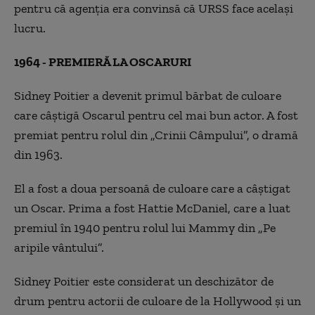
pentru că agenția era convinsă că URSS face același
lucru.
1964 - PREMIERĂ LA OSCARURI
Sidney Poitier a devenit primul bărbat de culoare
care câștigă Oscarul pentru cel mai bun actor. A fost
premiat pentru rolul din „Crinii Câmpului”, o dramă
din 1963.
El a fost a doua persoană de culoare care a câștigat
un Oscar. Prima a fost Hattie McDaniel, care a luat
premiul în 1940 pentru rolul lui Mammy din „Pe
aripile vântului”.
Sidney Poitier este considerat un deschizător de
drum pentru actorii de culoare de la Hollywood și un