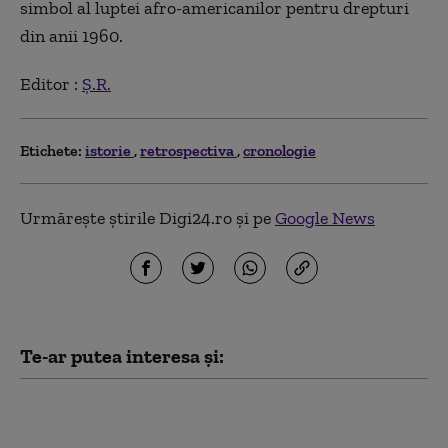
simbol al luptei afro-americanilor pentru drepturi
din anii 1960.
Editor :
Ș.R.
Etichete:
istorie
retrospectiva
cronologie
Urmărește știrile Digi24.ro și pe
Google News
Te-ar putea interesa și:
Digistoria – cele mai importante
evenimente petrecute pe 8 august