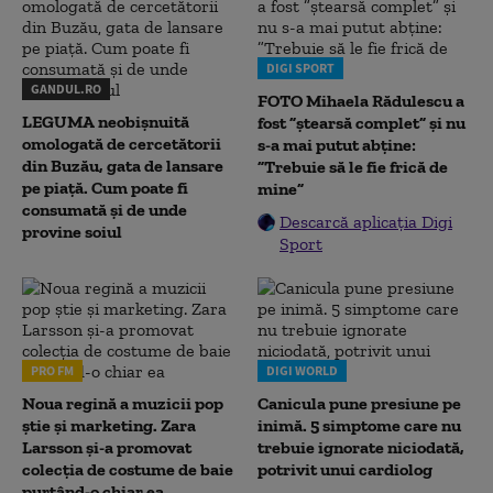
DIGI SPORT
GANDUL.RO
FOTO Mihaela Rădulescu a
LEGUMA neobișnuită
fost ”ștearsă complet” și nu
omologată de cercetătorii
s-a mai putut abține:
din Buzău, gata de lansare
”Trebuie să le fie frică de
pe piață. Cum poate fi
mine”
consumată și de unde
Descarcă aplicația Digi
provine soiul
Sport
PRO FM
DIGI WORLD
Noua regină a muzicii pop
Canicula pune presiune pe
știe și marketing. Zara
inimă. 5 simptome care nu
Larsson și-a promovat
trebuie ignorate niciodată,
colecția de costume de baie
potrivit unui cardiolog
purtând-o chiar ea