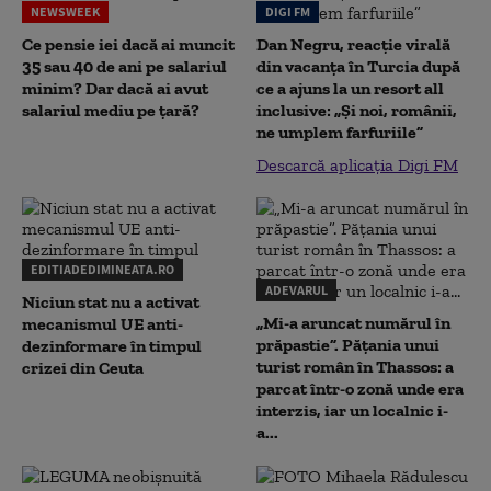
NEWSWEEK
DIGI FM
Ce pensie iei dacă ai muncit
Dan Negru, reacție virală
35 sau 40 de ani pe salariul
din vacanța în Turcia după
minim? Dar dacă ai avut
ce a ajuns la un resort all
salariul mediu pe țară?
inclusive: „Și noi, românii,
ne umplem farfuriile”
Descarcă aplicația Digi FM
EDITIADEDIMINEATA.RO
ADEVARUL
Niciun stat nu a activat
„Mi-a aruncat numărul în
mecanismul UE anti-
prăpastie”. Pățania unui
dezinformare în timpul
turist român în Thassos: a
crizei din Ceuta
parcat într-o zonă unde era
interzis, iar un localnic i-
a...