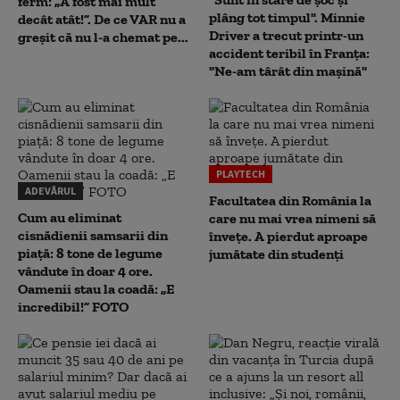
ferm: „A fost mai mult
plâng tot timpul". Minnie
decât atât!”. De ce VAR nu a
Driver a trecut printr-un
greșit că nu l-a chemat pe...
accident teribil în Franța:
"Ne-am târât din mașină"
PLAYTECH
ADEVĂRUL
Facultatea din România la
Cum au eliminat
care nu mai vrea nimeni să
cisnădienii samsarii din
înveţe. A pierdut aproape
piață: 8 tone de legume
jumătate din studenţi
vândute în doar 4 ore.
Oamenii stau la coadă: „E
incredibil!” FOTO