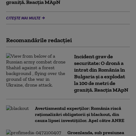
graniţă. Reacția MApN
CITEȘTE MAI MULTE
Recomandările redacţiei
Incident grav de
securitate: O dronă a
intrat din România în
Bulgaria şi a explodat
la 100 de metri de
graniţă. Reacția MApN
Avertismentul experților: România riscă
raționalizări obligatorii și blackout, din
cauza lipsei investițiilor. Apel către ANRE
Groenlanda, sub presiunea