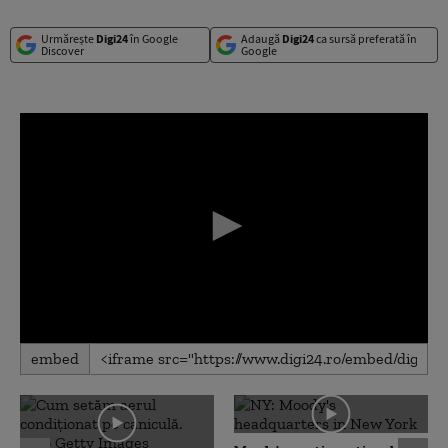
Urmărește
Digi24
în Google
Adaugă
Digi24
ca sursă preferată în
Discover
Google
0
embed
seconds
of
0
seconds