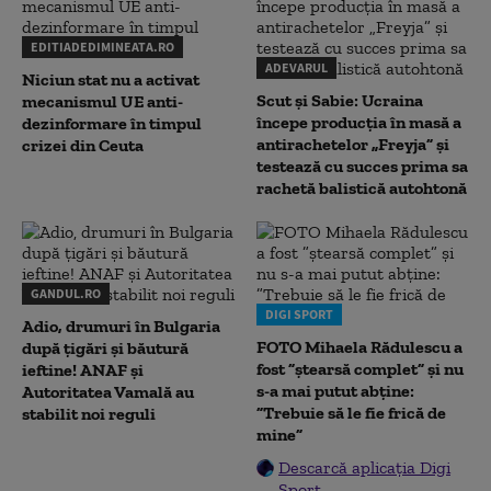
EDITIADEDIMINEATA.RO
ADEVARUL
Niciun stat nu a activat
Scut și Sabie: Ucraina
mecanismul UE anti-
începe producția în masă a
dezinformare în timpul
antirachetelor „Freyja” și
crizei din Ceuta
testează cu succes prima sa
rachetă balistică autohtonă
GANDUL.RO
DIGI SPORT
Adio, drumuri în Bulgaria
FOTO Mihaela Rădulescu a
după țigări și băutură
fost ”ștearsă complet” și nu
ieftine! ANAF și
s-a mai putut abține:
Autoritatea Vamală au
”Trebuie să le fie frică de
stabilit noi reguli
mine”
Descarcă aplicația Digi
Sport