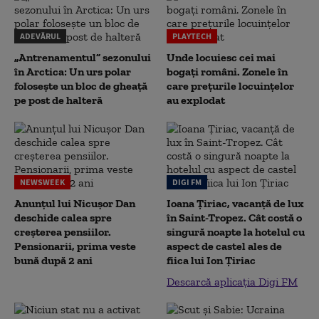
ADEVĂRUL
PLAYTECH
„Antrenamentul” sezonului
Unde locuiesc cei mai
în Arctica: Un urs polar
bogați români. Zonele în
folosește un bloc de gheață
care prețurile locuințelor
pe post de halteră
au explodat
NEWSWEEK
DIGI FM
Anunțul lui Nicușor Dan
Ioana Țiriac, vacanță de lux
deschide calea spre
în Saint-Tropez. Cât costă o
creșterea pensiilor.
singură noapte la hotelul cu
Pensionarii, prima veste
aspect de castel ales de
bună după 2 ani
fiica lui Ion Țiriac
Descarcă aplicația Digi FM