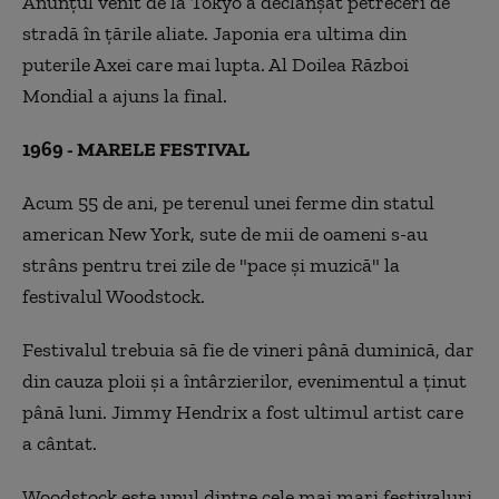
Anunțul venit de la Tokyo a declanșat petreceri de
stradă în țările aliate. Japonia era ultima din
puterile Axei care mai lupta. Al Doilea Război
Mondial a ajuns la final.
1969 - MARELE FESTIVAL
Acum 55 de ani, pe terenul unei ferme din statul
american New York, sute de mii de oameni s-au
strâns pentru trei zile de "pace și muzică" la
festivalul Woodstock.
Festivalul trebuia să fie de vineri până duminică, dar
din cauza ploii și a întârzierilor, evenimentul a ținut
până luni. Jimmy Hendrix a fost ultimul artist care
a cântat.
Woodstock este unul dintre cele mai mari festivaluri