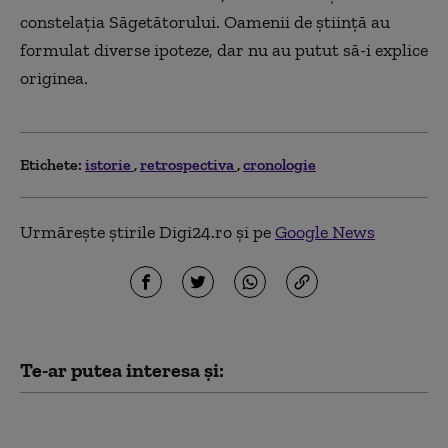
constelația Săgetătorului. Oamenii de știință au
formulat diverse ipoteze, dar nu au putut să-i explice
originea.
Etichete:
istorie
retrospectiva
cronologie
Urmărește știrile Digi24.ro și pe
Google News
Te-ar putea interesa și:
Digistoria – cele mai importante
evenimente petrecute pe 8 august