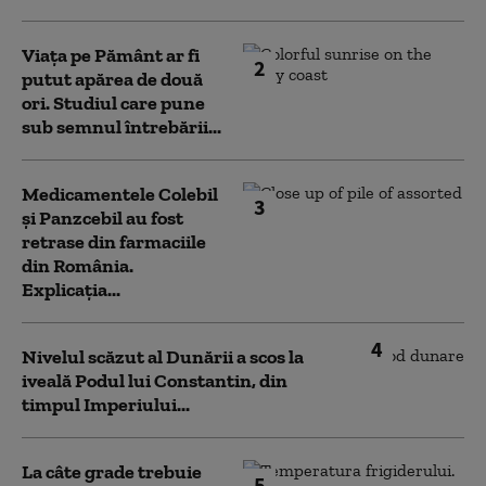
Viața pe Pământ ar fi
2
putut apărea de două
ori. Studiul care pune
sub semnul întrebării...
Medicamentele Colebil
3
și Panzcebil au fost
retrase din farmaciile
din România.
Explicația...
4
Nivelul scăzut al Dunării a scos la
iveală Podul lui Constantin, din
timpul Imperiului...
La câte grade trebuie
5