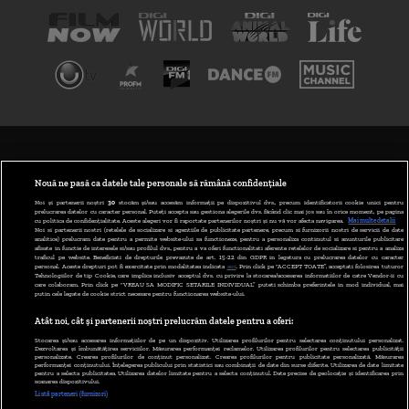
TERMENI ȘI CONDIȚII
POLITICA DE CONFIDENȚIALITATE
Nouă ne pasă ca datele tale personale să rămână confidențiale
Noi și partenerii noștri
30
stocăm și/sau accesăm informații pe dispozitivul dvs., precum identificatorii cookie unici pentru
prelucrarea datelor cu caracter personal. Puteți accepta sau gestiona alegerile dvs. făcând clic mai jos sau în orice moment, pe pagina
ABONARE DIGI TV
cu politica de confidențialitate. Aceste alegeri vor fi raportate partenerilor noștri și nu vă vor afecta navigarea.
Mai multe detalii
Noi si partenerii nostri (retelele de socializare si agentiile de publicitate partenere, precum si furnizorii nostri de servicii de date
analitice) prelucram date pentru a permite website-ului sa functioneze, pentru a personaliza continutul si anunturile publicitare
GESTIONAȚI PREFERINȚELE
afisate in functie de interesele si/sau profilul dvs., pentru a va oferi functionalitati aferente retelelor de socializare si pentru a analiza
traficul pe website. Beneficiati de drepturile prevazute de art. 15-22 din GDPR in legatura cu prelucrarea datelor cu caracter
personal. Aceste drepturi pot fi exercitate prin modalitatea indicata
aici
. Prin click pe “ACCEPT TOATE”, acceptati folosirea tuturor
CODUL DIGI24
Tehnologiilor de tip Cookie, care implica inclusiv acceptul dvs. cu privire la stocarea/accesarea informatiilor de catre Vendor-ii cu
care colaboram. Prin click pe “VREAU SA MODIFIC SETARILE INDIVIDUAL” puteti schimba preferintele in mod individual, mai
putin cele legate de cookie strict necesare pentru functionarea website-ului.
CAMERE WEB
Atât noi, cât și partenerii noștri prelucrăm datele pentru a oferi:
CONTACT/INFO
Stocarea și/sau accesarea informațiilor de pe un dispozitiv. Utilizarea profilurilor pentru selectarea conținutului personalizat.
Dezvoltarea și îmbunătățirea serviciilor. Măsurarea performanței reclamelor. Utilizarea profilurilor pentru selectarea publicității
personalizate. Crearea profilurilor de conținut personalizat. Crearea profilurilor pentru publicitate personalizată. Măsurarea
performanței conținutului. Înțelegerea publicului prin statistici sau combinații de date din surse diferite. Utilizarea de date limitate
pentru a selecta publicitatea. Utilizarea datelor limitate pentru a selecta conținutul. Date precise de geolocație și identificarea prin
VERSIUNE DESKTOP
scanarea dispozitivului.
Listă parteneri (furnizori)