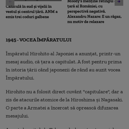
Moody's menține ratingul de
țară al României, cu
Caniculă în sud și vijelii în
perspectivă negativă.
vestul și centrul țării. ANM a
Alexandru Nazare: E un răgaz,
emis trei coduri galbene
nu motiv de relaxare
1945 - VOCEA ÎMPĂRATULUI
Împăratul Hirohito al Japoniei a anunțat, printr-un
mesaj audio, că țara a capitulat. A fost pentru prima
în istoria țării când japonezii de rând au auzit vocea
Împăratului.
Hirohito nu a folosit direct cuvânt "capitulare", dar a
zis de atacurile atomice de la Hiroshima și Nagasaki.
O parte a Armatei a încercat să oprească difuzarea
mesajului.