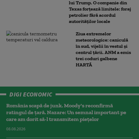
lui Trump. O companie din
Texas forțează limitele: foraj
petrolier fără acordul
autorităților locale
Ziua extremelor
meteorologice: caniculă
în sud, vijelii în vestul și
centrul țării. ANM a emis
trei coduri galbene
HARTĂ
DIGI ECONOMIC
România scapă de junk. Moody's reconfirmă
ratingul de țară. Nazare: Un semnal important pe
care am dorit să-l transmitem piețelor
08.08.2026