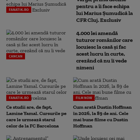
pentru a îi face echipa
FANATIK.RO
lui Marius Șumudică la
CFR Cluj. Exclusiv
4.000 lei amendă
tuturor românilor care
locuiesc la casă și fac
acest lucru în curte,
CANCAN
crezând că nu îi vede
nimeni
FANATIK.RO
FILM NOW
Ce studii are, de fapt,
Cum arată Dustin Hoffman
Lamine Yamal. Cursurile pe
în 2026, la 89 de ani. Cele
care le urmează starul
mai bune filme cu Dustin
celor de la FC Barcelona
Hoffman