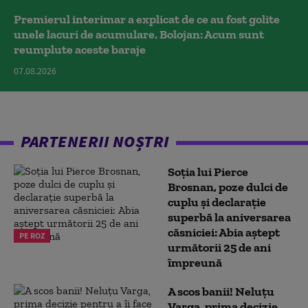
Premierul interimar a explicat de ce au fost golite
unele lacuri de acumulare. Bolojan: Acum sunt
reumplute aceste baraje
07.08.2026
PARTENERII NOȘTRI
Soția lui Pierce
Brosnan, poze dulci de
cuplu și declarație
superbă la aniversarea
căsniciei: Abia aștept
PE ROZ
următorii 25 de ani
împreună
A scos banii! Neluțu
Varga, prima decizie