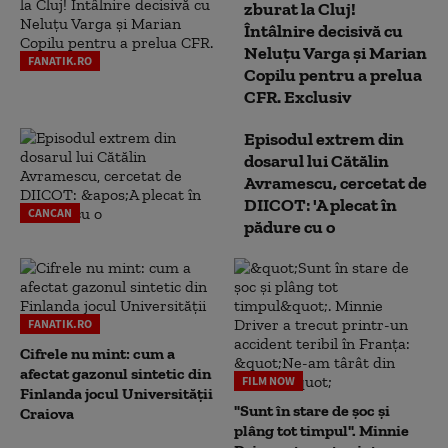
zburat la Cluj!
Întâlnire decisivă cu
Neluţu Varga şi Marian
FANATIK.RO
Copilu pentru a prelua
CFR. Exclusiv
Episodul extrem din
dosarul lui Cătălin
Avramescu, cercetat de
DIICOT: 'A plecat în
CANCAN
pădure cu o
FANATIK.RO
Cifrele nu mint: cum a
afectat gazonul sintetic din
FILM NOW
Finlanda jocul Universității
"Sunt în stare de șoc și
Craiova
plâng tot timpul". Minnie