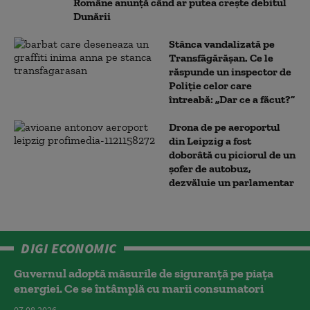
Române anunță când ar putea crește debitul
Dunării
Stânca vandalizată pe
Transfăgărășan. Ce le
răspunde un inspector de
Poliție celor care
întreabă: „Dar ce a făcut?”
Drona de pe aeroportul
din Leipzig a fost
doborâtă cu piciorul de un
şofer de autobuz,
dezvăluie un parlamentar
DIGI ECONOMIC
Guvernul adoptă măsurile de siguranță pe piața
energiei. Ce se întâmplă cu marii consumatori
07.08.2026