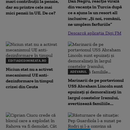
Dan Negru, reacție virală
mari contribuții la pensie,
din vacanța în Turcia după
dar au printre cele mai
ce a ajuns la un resort all
mici pensii în UE. De ce?
inclusive: „Și noi, românii,
ne umplem farfuriile”
Descarcă aplicația Digi FM
EDITIADEDIMINEATA.RO
Niciun stat nu a activat
ADEVARUL
mecanismul UE anti-
Marinarii de pe portavionul
dezinformare în timpul
USS Abraham Lincoln sunt
crizei din Ceuta
epuizați și demoralizați în
largul coastelor Iranului,
avertizează familiile...