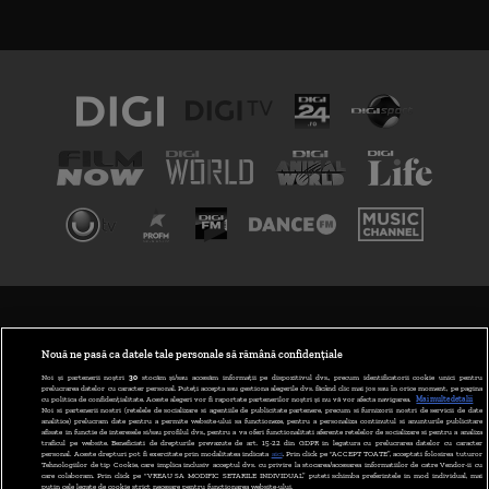
TERMENI ȘI CONDIȚII
POLITICA DE CONFIDENȚIALITATE
Nouă ne pasă ca datele tale personale să rămână confidențiale
Noi și partenerii noștri
30
stocăm și/sau accesăm informații pe dispozitivul dvs., precum identificatorii cookie unici pentru
prelucrarea datelor cu caracter personal. Puteți accepta sau gestiona alegerile dvs. făcând clic mai jos sau în orice moment, pe pagina
ABONARE DIGI TV
cu politica de confidențialitate. Aceste alegeri vor fi raportate partenerilor noștri și nu vă vor afecta navigarea.
Mai multe detalii
Noi si partenerii nostri (retelele de socializare si agentiile de publicitate partenere, precum si furnizorii nostri de servicii de date
analitice) prelucram date pentru a permite website-ului sa functioneze, pentru a personaliza continutul si anunturile publicitare
GESTIONAȚI PREFERINȚELE
afisate in functie de interesele si/sau profilul dvs., pentru a va oferi functionalitati aferente retelelor de socializare si pentru a analiza
traficul pe website. Beneficiati de drepturile prevazute de art. 15-22 din GDPR in legatura cu prelucrarea datelor cu caracter
personal. Aceste drepturi pot fi exercitate prin modalitatea indicata
aici
. Prin click pe “ACCEPT TOATE”, acceptati folosirea tuturor
CODUL DIGI24
Tehnologiilor de tip Cookie, care implica inclusiv acceptul dvs. cu privire la stocarea/accesarea informatiilor de catre Vendor-ii cu
care colaboram. Prin click pe “VREAU SA MODIFIC SETARILE INDIVIDUAL” puteti schimba preferintele in mod individual, mai
putin cele legate de cookie strict necesare pentru functionarea website-ului.