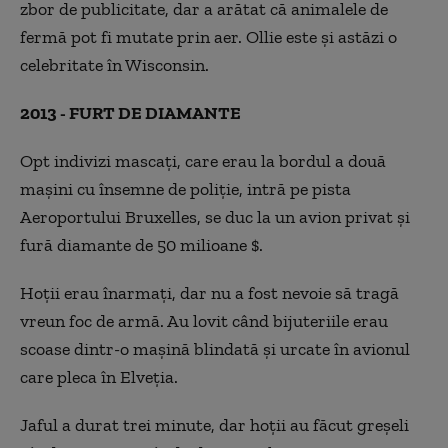
zbor de publicitate, dar a arătat că animalele de
fermă pot fi mutate prin aer. Ollie este și astăzi o
celebritate în Wisconsin.
2013 - FURT DE DIAMANTE
Opt indivizi mascați, care erau la bordul a două
mașini cu însemne de poliție, intră pe pista
Aeroportului Bruxelles, se duc la un avion privat și
fură diamante de 50 milioane $.
Hoții erau înarmați, dar nu a fost nevoie să tragă
vreun foc de armă. Au lovit când bijuteriile erau
scoase dintr-o mașină blindată și urcate în avionul
care pleca în Elveția.
Jaful a durat trei minute, dar hoții au făcut greșeli