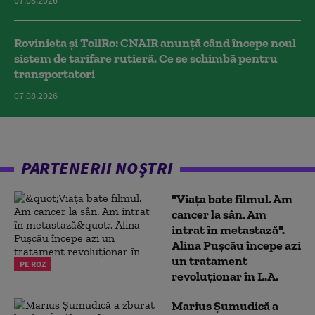
Rovinieta și TollRo: CNAIR anunță când începe noul
sistem de tarifare rutieră. Ce se schimbă pentru
transportatori
07.08.2026
PARTENERII NOȘTRI
"Viața bate filmul. Am
cancer la sân. Am
intrat în metastază".
Alina Pușcău începe azi
un tratament
PE ROZ
revoluționar în L.A.
Marius Şumudică a