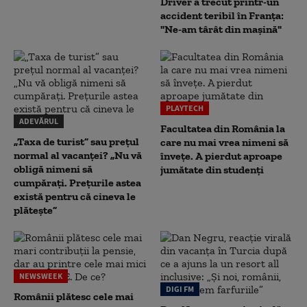
Driver a trecut printr-un
accident teribil în Franța:
"Ne-am târât din mașină"
PLAYTECH
ADEVĂRUL
Facultatea din România la
„Taxa de turist” sau prețul
care nu mai vrea nimeni să
normal al vacanței? „Nu vă
înveţe. A pierdut aproape
obligă nimeni să
jumătate din studenţi
cumpărați. Prețurile astea
există pentru că cineva le
plătește”
NEWSWEEK
DIGI FM
Românii plătesc cele mai