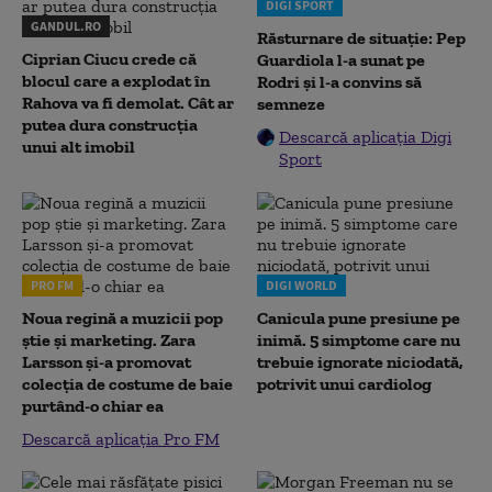
DIGI SPORT
GANDUL.RO
Răsturnare de situație: Pep
Ciprian Ciucu crede că
Guardiola l-a sunat pe
blocul care a explodat în
Rodri și l-a convins să
Rahova va fi demolat. Cât ar
semneze
putea dura construcția
Descarcă aplicația Digi
unui alt imobil
Sport
PRO FM
DIGI WORLD
Noua regină a muzicii pop
Canicula pune presiune pe
știe și marketing. Zara
inimă. 5 simptome care nu
Larsson și-a promovat
trebuie ignorate niciodată,
colecția de costume de baie
potrivit unui cardiolog
purtând-o chiar ea
Descarcă aplicația Pro FM