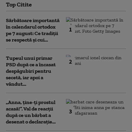
Top Citite
Sărbătoare importantă
în calendarul ortodox
1
pe 7 august: Ce tradiții
se respectă și cui...
Tupeul unui primar
2
PSD după ce a încasat
despăgubiri pentru
secetă, iar apoi a
vândut...
„Anna, ţine-ţi prostul
acasă!”. Val de reacții
3
după ce un bărbat a
desenat o declarație...