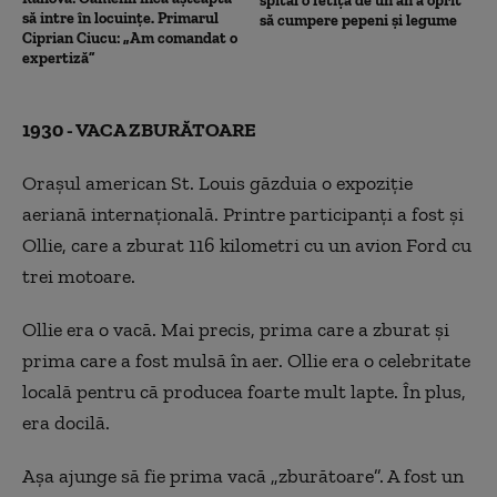
spital o fetiță de un an a oprit
să intre în locuințe. Primarul
să cumpere pepeni și legume
Ciprian Ciucu: „Am comandat o
expertiză”
1930 - VACA ZBURĂTOARE
Orașul american St. Louis găzduia o expoziție
aeriană internațională. Printre participanți a fost și
Ollie, care a zburat 116 kilometri cu un avion Ford cu
trei motoare.
Ollie era o vacă. Mai precis, prima care a zburat și
prima care a fost mulsă în aer. Ollie era o celebritate
locală pentru că producea foarte mult lapte. În plus,
era docilă.
Așa ajunge să fie prima vacă „zburătoare”. A fost un