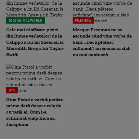
DIGI ANIMAL WORLD
FILM NOW
Cele mai răsfățate pisici
Morgan Freeman nu se
din lumea vedetelor: de la
ascunde când vine vorba de
Calippo a lui Ed Sheeran la
bani: „Dacă plătesc
Meredith Grey a lui Taylor
suficient”, un scenariu slab
Swift
nu mai contează
UTV
Gina Pistol a vorbit pentru
prima dată despre relația
cu tatăl ei. Cum i-a
schimbat viața fiica sa,
Josephine