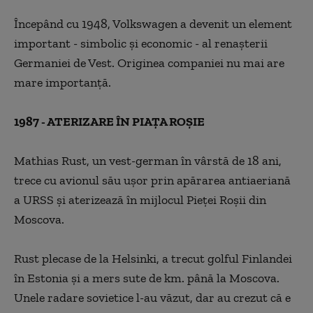
Începând cu 1948, Volkswagen a devenit un element
important - simbolic și economic - al renașterii
Germaniei
de Vest. Originea companiei nu mai are
mare importanță.
1987 - ATERIZARE ÎN PIAȚA ROȘIE
Mathias Rust, un vest-german în vârstă de 18 ani,
trece cu avionul său ușor prin apărarea antiaeriană
a
URSS și aterizează în mijlocul Pieței Roșii din
Moscova.
Rust plecase de la Helsinki, a trecut golful Finlandei
în
Estonia și a mers sute de
km.
până la Moscova.
Unele
radare sovietice l-au văzut, dar au crezut că e