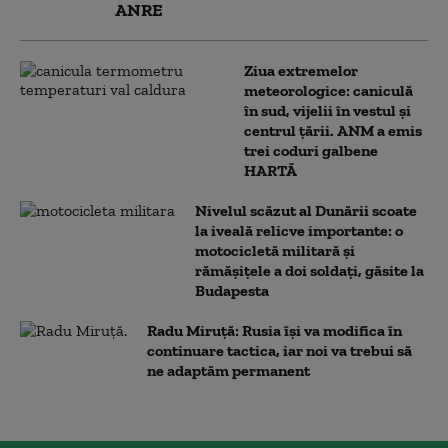
ANRE
Ziua extremelor
meteorologice: caniculă
în sud, vijelii în vestul și
centrul țării. ANM a emis
trei coduri galbene
HARTĂ
Nivelul scăzut al Dunării scoate
la iveală relicve importante: o
motocicletă militară și
rămășițele a doi soldați, găsite la
Budapesta
Radu Miruță: Rusia își va modifica în
continuare tactica, iar noi va trebui să
ne adaptăm permanent