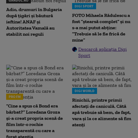
GANDUL.RO
DIGI SPORT
Adio, drumuri în Bulgaria
FOTO Mihaela Rădulescu a
după țigări și băutură
fost ”ștearsă complet” și nu
ieftine! ANAF și
s-a mai putut abține:
Autoritatea Vamală au
”Trebuie să le fie frică de
stabilit noi reguli
mine”
Descarcă aplicația Digi
Sport
DIGI WORLD
PRO FM
Rinichii, printre primii
“Cine a spus că Bond era
afectați de caniculă. Câtă
bărbat?” Loredana Groza
apă trebuie să bem, de fapt,
și-a creat propria scenă de
vara și la ce alimente să fim
film într-o rochie
atenți
transparentă cu care a
furat atenția