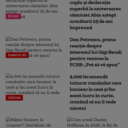
cuplu și declarație
superbă la aniversarea
căsniciei: Abia aștept
PE ROZ
următorii 25 de ani
împreună
Dan Petrescu, prima
reacție despre
interesul lui Gigi Becali
FANATIK.RO
pentru venirea la
FCSB: „Pot să vă spun”
4.000 lei amendă
tuturor românilor care
locuiesc la casă și fac
acest lucru în curte,
CANCAN
crezând că nu îi vede
nimeni