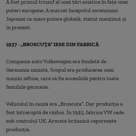
A fost primul triumf al unei țări asiatice în fața unei
puteri
europene. A marcat începutul ascensiunii
Japoniei
ca
mare putere globală, statu
t
menținut și
în prezent.
1937 - „BROSCUȚA” IESE DIN FABRICĂ
Compania auto Volkswagen era fondată de
Germania
nazistă. Scopul era producerea unei
mașini ieftine,
care să fie accesibilă pentru toate
familiile germane.
Vehiculul în cauză era „Broscuța”. Dar producția a
fost
întreruptă de război. În 1945, fabrica VW cade
sub
controlul UK. Armata britanică repornește
producția.