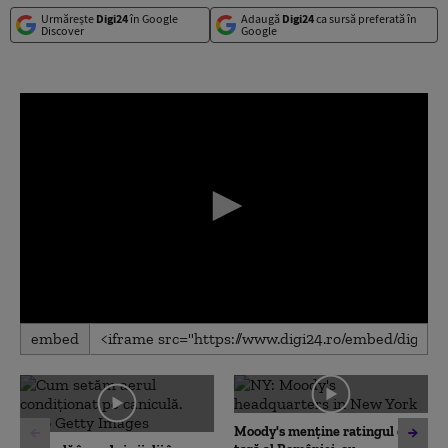
Urmărește
Digi24
în Google
Adaugă
Digi24
ca sursă preferată în
Discover
Google
0
embed
seconds
of
0
seconds
Moody's menține ratingul de