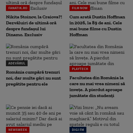
FANATIK.RO
FILM NOW
Nikita Stoinov, la Craiova?!
Cum arată Dustin Hoffman
Dezvăluiri de ultimă oră
în 2026, la 89 de ani. Cele
despre fundașul lui
mai bune filme cu Dustin
Dinamo. Exclusiv
Hoffman
ADEVĂRUL
PLAYTECH
România cumpără trenuri
Facultatea din România la
noi, dar multe gări nu sunt
care nu mai vrea nimeni să
pregătite pentru ele
înveţe. A pierdut aproape
jumătate din studenţi
NEWSWEEK
DIGI FM