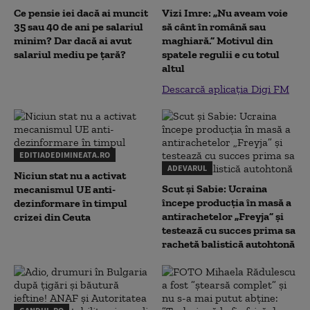
Ce pensie iei dacă ai muncit
Vizi Imre: „Nu aveam voie
35 sau 40 de ani pe salariul
să cânt în română sau
minim? Dar dacă ai avut
maghiară.” Motivul din
salariul mediu pe țară?
spatele regulii e cu totul
altul
Descarcă aplicația Digi FM
EDITIADEDIMINEATA.RO
ADEVARUL
Niciun stat nu a activat
Scut și Sabie: Ucraina
mecanismul UE anti-
începe producția în masă a
dezinformare în timpul
antirachetelor „Freyja” și
crizei din Ceuta
testează cu succes prima sa
rachetă balistică autohtonă