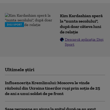
Kim Kardashian speră
la "nunta secolului",
DIGI SPORT
după doar câteva luni
de relație
Descarcă aplicația Digi
Sport
Ultimele știri
Influencerița Kremlinului: Moscova le vinde
războiul din Ucraina tinerilor ruși prin soția de 25
de ani a unui soldat de pe front
Șase persoane au ajuns la spital după ce au avut