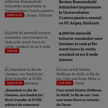
Revine Romanchuk!
Schimbări importante
la Universitatea
FANATIK.RO
Craiova pentru meciul
cu FC Argeş. Exclusiv
4.000 lei amendă
tuturor românilor care
locuiesc la casă și fac
acest lucru în curte,
CANCAN
crezând că nu îi vede
nimeni
FANATIK.RO
FILM NOW
„Seamănă cu ăla de
Cum arată Dustin Hoffman
Chelsea, are fundul jos”.
în 2026, la 89 de ani. Cele
Noul transfer al FCSB,
mai bune filme și rolurile
subiect de caterincă
de Oscar