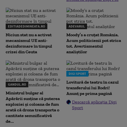
EDITIADEDIMINEATA.RO
ADEVARUL
Niciun stat nu a activat
Moody’s a cruțat România.
mecanismul UE anti-
Acum politicienii pot strica
dezinformare în timpul
tot. Avertismentul
crizei din Ceuta
analiștilor
DIGI SPORT
Lovitură de teatru în cazul
GANDUL.RO
transferului lui Rodri!
Ministrul bulgar al
Anunț pe prima pagină
Apărării susține că puterea
Descarcă aplicația Digi
exploziei și coloana de fum
Sport
arată că drona transporta o
cantitate semnificativă
de...