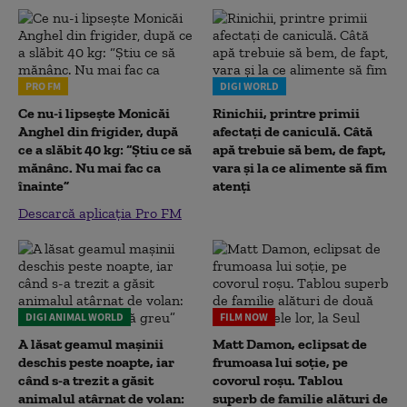
PRO FM
DIGI WORLD
Ce nu-i lipsește Monicăi
Rinichii, printre primii
Anghel din frigider, după
afectați de caniculă. Câtă
ce a slăbit 40 kg: “Știu ce să
apă trebuie să bem, de fapt,
mănânc. Nu mai fac ca
vara și la ce alimente să fim
înainte”
atenți
Descarcă aplicația Pro FM
DIGI ANIMAL WORLD
FILM NOW
A lăsat geamul mașinii
Matt Damon, eclipsat de
deschis peste noapte, iar
frumoasa lui soție, pe
când s-a trezit a găsit
covorul roșu. Tablou
animalul atârnat de volan:
superb de familie alături de