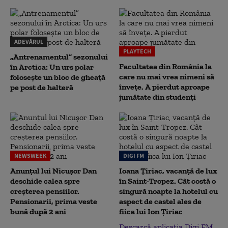
ADEVĂRUL
PLAYTECH
„Antrenamentul” sezonului
Facultatea din România la
în Arctica: Un urs polar
care nu mai vrea nimeni să
folosește un bloc de gheață
înveţe. A pierdut aproape
pe post de halteră
jumătate din studenţi
NEWSWEEK
DIGI FM
Anunțul lui Nicușor Dan
Ioana Țiriac, vacanță de lux
deschide calea spre
în Saint-Tropez. Cât costă o
creșterea pensiilor.
singură noapte la hotelul cu
Pensionarii, prima veste
aspect de castel ales de
bună după 2 ani
fiica lui Ion Țiriac
Descarcă aplicația Digi FM