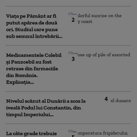
Viața pe Pământ ar fi
2
putut apărea de două
ori. Studiul care pune
sub semnul întrebării...
Medicamentele Colebil
3
și Panzcebil au fost
retrase din farmaciile
din România.
Explicația...
4
Nivelul scăzut al Dunării a scos la
iveală Podul lui Constantin, din
timpul Imperiului...
La câte grade trebuie
5