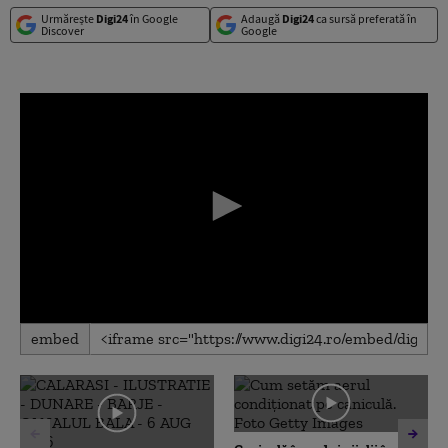
Urmărește
Digi24
în Google
Adaugă
Digi24
ca sursă preferată în
Discover
Google
0
embed
seconds
of
0
seconds