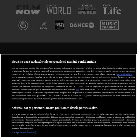
TERMENI ȘI CONDIȚII
POLITICA DE CONFIDENȚIALITATE
Nouă ne pasă ca datele tale personale să rămână confidențiale
Noi și partenerii noștri
30
stocăm și/sau accesăm informații pe dispozitivul dvs., precum identificatorii cookie unici pentru
prelucrarea datelor cu caracter personal. Puteți accepta sau gestiona alegerile dvs. făcând clic mai jos sau în orice moment, pe pagina
ABONARE DIGI TV
cu politica de confidențialitate. Aceste alegeri vor fi raportate partenerilor noștri și nu vă vor afecta navigarea.
Mai multe detalii
Noi si partenerii nostri (retelele de socializare si agentiile de publicitate partenere, precum si furnizorii nostri de servicii de date
analitice) prelucram date pentru a permite website-ului sa functioneze, pentru a personaliza continutul si anunturile publicitare
GESTIONAȚI PREFERINȚELE
afisate in functie de interesele si/sau profilul dvs., pentru a va oferi functionalitati aferente retelelor de socializare si pentru a analiza
traficul pe website. Beneficiati de drepturile prevazute de art. 15-22 din GDPR in legatura cu prelucrarea datelor cu caracter
personal. Aceste drepturi pot fi exercitate prin modalitatea indicata
aici
. Prin click pe “ACCEPT TOATE”, acceptati folosirea tuturor
CODUL DIGI24
Tehnologiilor de tip Cookie, care implica inclusiv acceptul dvs. cu privire la stocarea/accesarea informatiilor de catre Vendor-ii cu
care colaboram. Prin click pe “VREAU SA MODIFIC SETARILE INDIVIDUAL” puteti schimba preferintele in mod individual, mai
putin cele legate de cookie strict necesare pentru functionarea website-ului.
CAMERE WEB
Atât noi, cât și partenerii noștri prelucrăm datele pentru a oferi:
CONTACT/INFO
Stocarea și/sau accesarea informațiilor de pe un dispozitiv. Utilizarea profilurilor pentru selectarea conținutului personalizat.
Dezvoltarea și îmbunătățirea serviciilor. Măsurarea performanței reclamelor. Utilizarea profilurilor pentru selectarea publicității
personalizate. Crearea profilurilor de conținut personalizat. Crearea profilurilor pentru publicitate personalizată. Măsurarea
performanței conținutului. Înțelegerea publicului prin statistici sau combinații de date din surse diferite. Utilizarea de date limitate
pentru a selecta publicitatea. Utilizarea datelor limitate pentru a selecta conținutul. Date precise de geolocație și identificarea prin
VERSIUNE DESKTOP
scanarea dispozitivului.
Listă parteneri (furnizori)