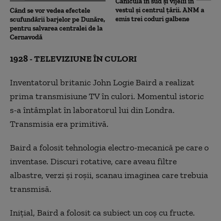
Caniculă în sud și vijelii în
vestul și centrul țării. ANM a
Când se vor vedea efectele
emis trei coduri galbene
scufundării barjelor pe Dunăre,
pentru salvarea centralei de la
Cernavodă
1928 - TELEVIZIUNE ÎN CULORI
Inventatorul britanic John Logie Baird a realizat
prima transmisiune TV în culori. Momentul istoric
s-a întâmplat în laboratorul lui din Londra.
Transmisia era primitivă.
Baird a folosit tehnologia electro-mecanică pe care o
inventase. Discuri rotative, care aveau filtre
albastre, verzi și roșii, scanau imaginea care trebuia
transmisă.
Inițial, Baird a folosit ca subiect un coș cu fructe.